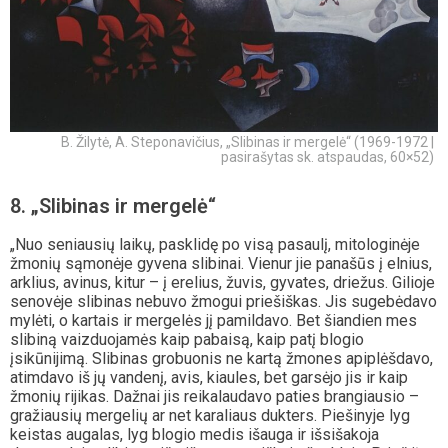
B. Žilytė, A. Steponavičius, „Slibinas ir mergelė“ (1969-1972 |
pasirašytas sk. atspaudas, 60×52)
8. „Slibinas ir mergelė“
„Nuo seniausių laikų, pasklidę po visą pasaulį, mitologinėje
žmonių sąmonėje gyvena slibinai. Vienur jie panašūs į elnius,
arklius, avinus, kitur – į erelius, žuvis, gyvates, driežus. Gilioje
senovėje slibinas nebuvo žmogui priešiškas. Jis sugebėdavo
mylėti, o kartais ir mergelės jį pamildavo. Bet šiandien mes
slibiną vaizduojamės kaip pabaisą, kaip patį blogio
įsikūnijimą. Slibinas grobuonis ne kartą žmones apiplėšdavo,
atimdavo iš jų vandenį, avis, kiaules, bet garsėjo jis ir kaip
žmonių rijikas. Dažnai jis reikalaudavo paties brangiausio –
gražiausių mergelių ar net karaliaus dukters. Piešinyje lyg
keistas augalas, lyg blogio medis išauga ir išsišakoja