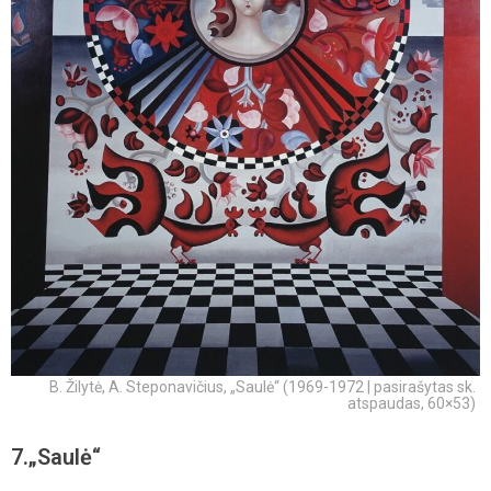
B. Žilytė, A. Steponavičius, „Saulė“ (1969-1972 | pasirašytas sk.
atspaudas, 60×53)
7.„Saulė“