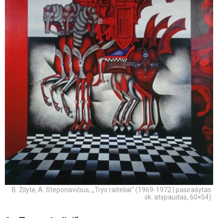
B. Žilytė, A. Steponavičius, „Trys raiteliai“ (1969-1972 | pasirašytas
sk. atspaudas, 60×54)