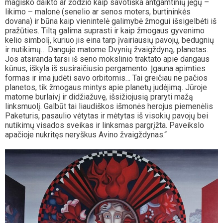
magiško daikto ar žodžio kaip savotiška antgamtinių jėgų –
likimo – malonė (senelio ar senos moters, burtininkės
dovana) ir būna kaip vienintelė galimybė žmogui išsigelbėti iš
pražūties. Tiltą galima suprasti ir kaip žmogaus gyvenimo
kelio simbolį, kuriuo jis eina tarp įvairiausių pavojų, bedugnių
ir nutikimų… Danguje matome Dvynių žvaigždyną, planetas.
Jos atsiranda tarsi iš seno mokslinio traktato apie dangaus
kūnus, iškyla iš susiraičiusio pergamento. Įgauna apimties
formas ir ima judėti savo orbitomis… Tai greičiau ne pačios
planetos, tik žmogaus mintys apie planetų judėjimą. Jūroje
matome burlaivį ir didžiažuvę, išsižiojusią praryti mažą
linksmuolį. Galbūt tai liaudiškos išmonės herojus piemenėlis
Paketuris, pasaulio vėtytas ir mėtytas iš visokių pavojų bei
nutikimų visados sveikas ir linksmas pargrįžta. Paveikslo
apačioje nukritęs neryškus Avino žvaigždynas.“