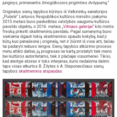
junginys, primenantis žmogiškosios prigimties dvilypumą.“
Originalus sienų tapybos kūrinys iš Valkininkų sanatorijos
„Pušelė“ Lietuvos Respublikos kultūros ministro įsakymu
2015 metais buvo paskelbtas valstybės saugomu kultūros
paveldo objektu, o 2016 metais „
Vilniaus galerijai
“ kilo mintis
freską prikelti skaitmeniniu pavidalu. Pagal sumanymą buvo
siekiama išgauti tokią skaitmeninio spaudo kokybę, kad ji
būtų kuo panašesnė į originalą, net ir žiūrint iš visai arti, tačiau
tai padaryti nebuvo lengva. Sienų tapybos atkūrimo proceso
metu atlikti darbai, jų progresas ne kartą pristatyti tiek meno
bei kultūros autoritetams, tiek ir plačiajai visuomenei. Tikisi,
kad ateityje atsiras ir toks interjeras, kurio nedaloma dalimi
taps visas atkurtos B. Žilytės ir A. Steponavičiaus sienų
tapybos
skaitmeninis atspaudas
.