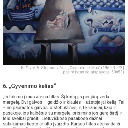
B. Žilytė, A. Steponavičius, „Gyvenimo kelias“ (1969-1972 |
pasirašytas sk. atspaudas, 60×53)
6. „Gyvenimo kelias“
„Iš tolumų į mus ateina tiltas. Šį kartą jis per jūrą veda
mergelę. Dvi galvos – gaidžio ir kiaulės – užstoja jai kelią. Tai
– ne paprastos galvos, o stebuklinės, ir, tikriausiai, kaip ir
pasakoje, jos kalbėsis su mergele, prisimins jos gerą širdį ir
leis sveikai praeiti. Lietuviškose pasakose dažnai
sutinkamas liepto ar tilto įvaizdis. Kartais tiltas atsiranda iš