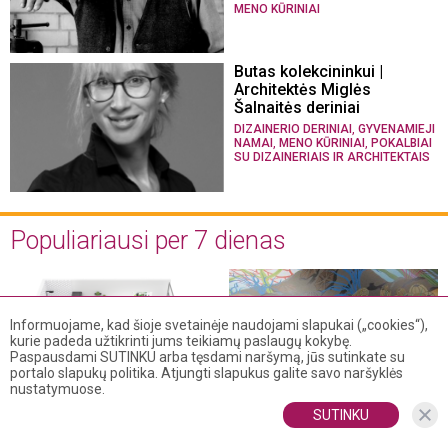
MENO KŪRINIAI
Butas kolekcininkui |
Architektės Miglės
Šalnaitės deriniai
,
DIZAINERIO DERINIAI
GYVENAMIEJI
,
,
NAMAI
MENO KŪRINIAI
POKALBIAI
SU DIZAINERIAIS IR ARCHITEKTAIS
Populiariausi per 7 dienas
Informuojame, kad šioje svetainėje naudojami slapukai („cookies“),
kurie padeda užtikrinti jums teikiamų paslaugų kokybę.
Paspausdami SUTINKU arba tęsdami naršymą, jūs sutinkate su
portalo slapukų politika. Atjungti slapukus galite savo naršyklės
nustatymuose.
Ekspertai: kelių kambarių
Tapetų klijavimas: 8
SUTINKU
butus lietuviai mėgsta
paprasti žingsniai, kurie
labiausiai ir kodėl tai –
palengvins šį darbą