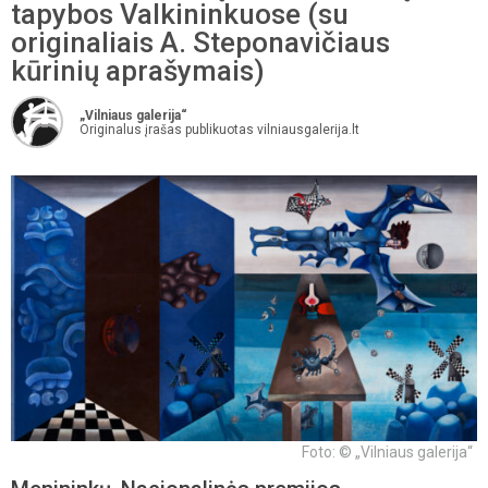
tapybos Valkininkuose (su
originaliais A. Steponavičiaus
kūrinių aprašymais)
„Vilniaus galerija“
Originalus įrašas publikuotas vilniausgalerija.lt
Foto: © „Vilniaus galerija“