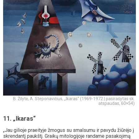
B. Žilytė, A. Steponavičius, „Ikaras“ (1969-1972 | pasirašytas sk.
atspaudas, 60×54)
11. „Ikaras“
„Jau gilioje praeityje žmogus su smalsumu ir pavydu žiūrėjo į
skrendantį paukštį. Graikų mitologijoje randame pasakojimą