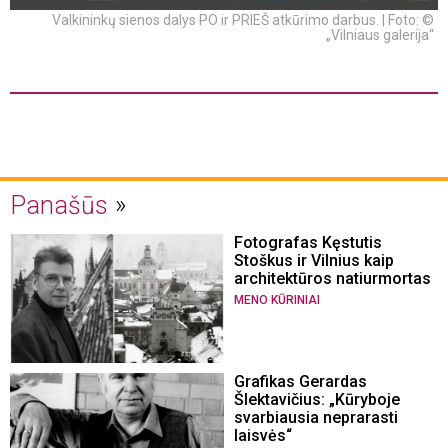
Valkininkų sienos dalys PO ir PRIEŠ atkūrimo darbus. | Foto: ©
„Vilniaus galerija“
Panašūs
Fotografas Kęstutis
Stoškus ir Vilnius kaip
architektūros natiurmortas
MENO KŪRINIAI
Grafikas Gerardas
Šlektavičius: „Kūryboje
svarbiausia neprarasti
laisvės“