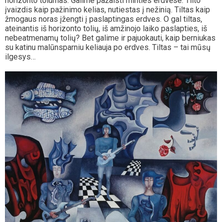
horizonto tolumas. Galime pažaisti minties erdvėse. Tilto
įvaizdis kaip pažinimo kelias, nutiestas į nežinią. Tiltas kaip
žmogaus noras įžengti į paslaptingas erdves. O gal tiltas,
ateinantis iš horizonto tolių, iš amžinojo laiko paslapties, iš
nebeatmenamų tolių? Bet galime ir pajuokauti, kaip berniukas
su katinu malūnsparniu keliauja po erdves. Tiltas – tai mūsų
ilgesys…