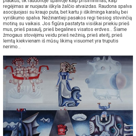
plaukus, tik raudonoje spalvoje kaip prisiminimas, kaip
regėjimas ar nuojauta iškyla žalčio atvaizdas. Raudona spalva
asocijuojasi su kraujo puta, bet kartu ji iškilminga karalių bei
vyriškumo spalva. Nežinantieji pasakos regi tiesiog stovinčią
motiną su vaikais. Jos figūra pastatyta visiškai priekiu prieš
mus, prieš pasaulį, prieš begalines visatos erdves… Šiame
žmogaus stovėjimu veidu prieš nežinią, prieš ateitį, prieš
lemtą kiekvienam iš mūsų likimą visuomet yra truputis
nerimo…