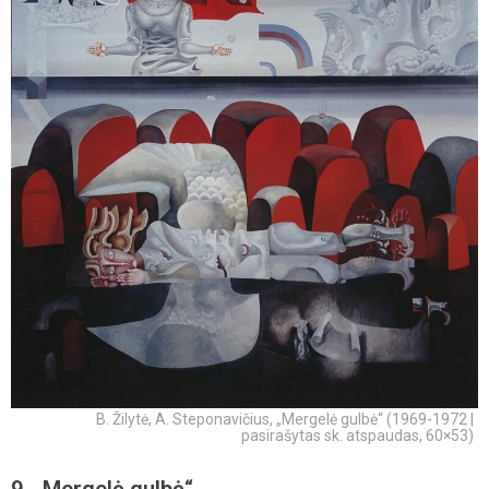
B. Žilytė, A. Steponavičius, „Mergelė gulbė“ (1969-1972 |
pasirašytas sk. atspaudas, 60×53)
9. „Mergelė gulbė“