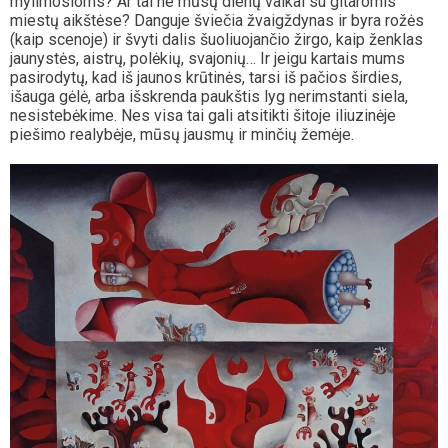
mylimosioms? Ar tai ne mūsų dienų vaikai su gitaromis
miestų aikštėse? Danguje šviečia žvaigždynas ir byra rožės
(kaip scenoje) ir švyti dalis šuoliuojančio žirgo, kaip ženklas
jaunystės, aistrų, polėkių, svajonių… Ir jeigu kartais mums
pasirodytų, kad iš jaunos krūtinės, tarsi iš pačios širdies,
išauga gėlė, arba išskrenda paukštis lyg nerimstanti siela,
nesistebėkime. Nes visa tai gali atsitikti šitoje iliuzinėje
piešimo realybėje, mūsų jausmų ir minčių žemėje.