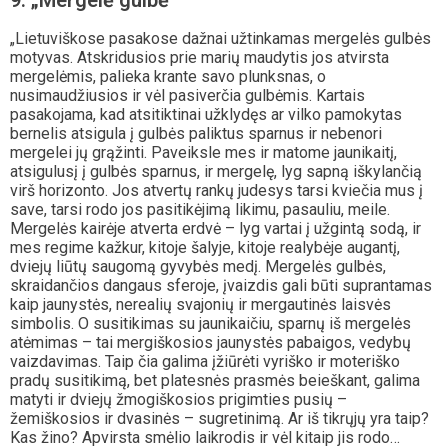
„Lietuviškose pasakose dažnai užtinkamas mergelės gulbės
motyvas. Atskridusios prie marių maudytis jos atvirsta
mergelėmis, palieka krante savo plunksnas, o
nusimaudžiusios ir vėl pasiverčia gulbėmis. Kartais
pasakojama, kad atsitiktinai užklydęs ar vilko pamokytas
bernelis atsigula į gulbės paliktus sparnus ir nebenori
mergelei jų grąžinti. Paveiksle mes ir matome jaunikaitį,
atsigulusį į gulbės sparnus, ir mergelę, lyg sapną iškylančią
virš horizonto. Jos atvertų rankų judesys tarsi kviečia mus į
save, tarsi rodo jos pasitikėjimą likimu, pasauliu, meile.
Mergelės kairėje atverta erdvė – lyg vartai į užgintą sodą, ir
mes regime kažkur, kitoje šalyje, kitoje realybėje augantį,
dviejų liūtų saugomą gyvybės medį. Mergelės gulbės,
skraidančios dangaus sferoje, įvaizdis gali būti suprantamas
kaip jaunystės, nerealių svajonių ir mergautinės laisvės
simbolis. O susitikimas su jaunikaičiu, sparnų iš mergelės
atėmimas – tai mergiškosios jaunystės pabaigos, vedybų
vaizdavimas. Taip čia galima įžiūrėti vyriško ir moteriško
pradų susitikimą, bet platesnės prasmės beieškant, galima
matyti ir dviejų žmogiškosios prigimties pusių –
žemiškosios ir dvasinės – sugretinimą. Ar iš tikrųjų yra taip?
Kas žino? Apvirsta smėlio laikrodis ir vėl kitaip jis rodo…