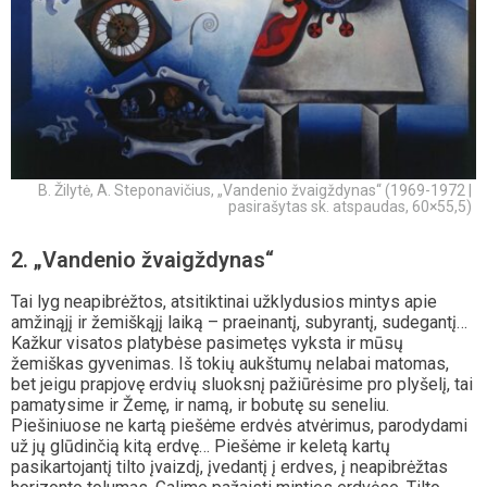
B. Žilytė, A. Steponavičius, „Vandenio žvaigždynas“ (1969-1972 |
pasirašytas sk. atspaudas, 60×55,5)
2. „Vandenio žvaigždynas“
Tai lyg neapibrėžtos, atsitiktinai užklydusios mintys apie
amžinąjį ir žemiškąjį laiką – praeinantį, subyrantį, sudegantį…
Kažkur visatos platybėse pasimetęs vyksta ir mūsų
žemiškas gyvenimas. Iš tokių aukštumų nelabai matomas,
bet jeigu prapjovę erdvių sluoksnį pažiūrėsime pro plyšelį, tai
pamatysime ir Žemę, ir namą, ir bobutę su seneliu.
Piešiniuose ne kartą piešėme erdvės atvėrimus, parodydami
už jų glūdinčią kitą erdvę… Piešėme ir keletą kartų
pasikartojantį tilto įvaizdį, įvedantį į erdves, į neapibrėžtas