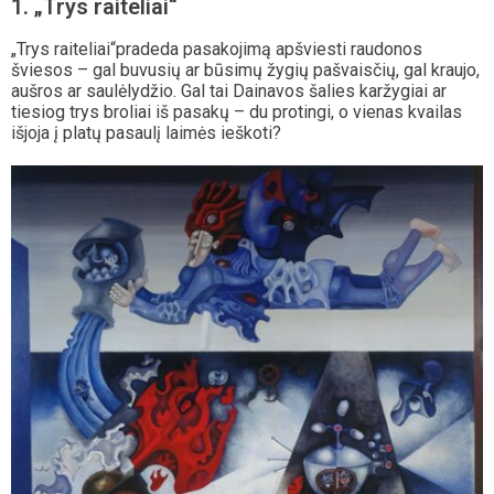
1. „Trys raiteliai“
„Trys raiteliai“pradeda pasakojimą apšviesti raudonos
šviesos – gal buvusių ar būsimų žygių pašvaisčių, gal kraujo,
aušros ar saulėlydžio. Gal tai Dainavos šalies karžygiai ar
tiesiog trys broliai iš pasakų – du protingi, o vienas kvailas
išjoja į platų pasaulį laimės ieškoti?