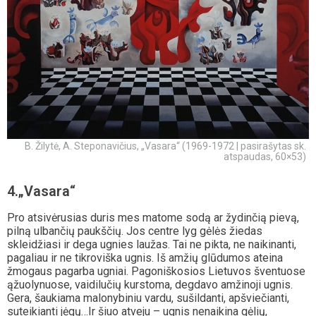
B. Žilytė, A. Steponavičius, „Vasara“ (1969-1972 | pasirašytas sk.
atspaudas, 60×53)
4.„Vasara“
Pro atsivėrusias duris mes matome sodą ar žydinčią pievą,
pilną ulbančių paukščių. Jos centre lyg gėlės žiedas
skleidžiasi ir dega ugnies laužas. Tai ne pikta, ne naikinanti,
pagaliau ir ne tikroviška ugnis. Iš amžių glūdumos ateina
žmogaus pagarba ugniai. Pagoniškosios Lietuvos šventuose
ąžuolynuose, vaidilučių kurstoma, degdavo amžinoji ugnis.
Gera, šaukiama malonybiniu vardu, sušildanti, apšviečianti,
suteikianti jėgų…Ir šiuo atveju – ugnis nenaikina gėlių,