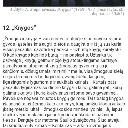
B. Žilytė, A. Steponavičius, „Knygos“ (1969-1972 | pasirašytas sk.
atspaudas, 60×54)
12. „Knygos“
„Žmogus ir knyga – vaizduotės plotmėje šios sąvokos tarsi
gyvos ląstelės ima augti, plėtotis, daugintis ir iš jų susikuria
visas pasaulis, savotiška pasaka – užburtų knygų karalystė.
O kad knygos kupinos burtų – ne paslaptis. Užtenka tik
pažvelgti į knygų gelmę ir joje lyg stebuklingame šaltinyje
pamatysime atspindint visą žmogaus gyvenimą su jo
kančiomis, džiaugsmais, mirtimi ir meile, visą žmogaus sielą
su jos tamsiomis bedugnėmis, žvaigždėtu dangumi,
ilgesingomis lygumomis ir aukštais kalnais… Kartais pats
pasaulis lyginamas su didele knyga, į kurią galima įeiti, kurią
galima skaityti, į kurią kiekvienas rašome savo gyvenimą…
Paveiksle nepavaizduotos knygų gelmės. Tai tiesiog knygos,
išaugančios iš žemės kaip akmenys, kaip amžių klodai ar kaip
įkaitę metalo luitai – žmogiškosios minties lydiniai. Jų lapus
draiko vėjas ir sklaido jauni žmonės, ieškodami pažinimo
tiesos. Danguje dar matome Šaulio žvaigždyną. Šiuo atveju
tai keistas sutvėrimas – Kentauras – arklio ir žmogaus