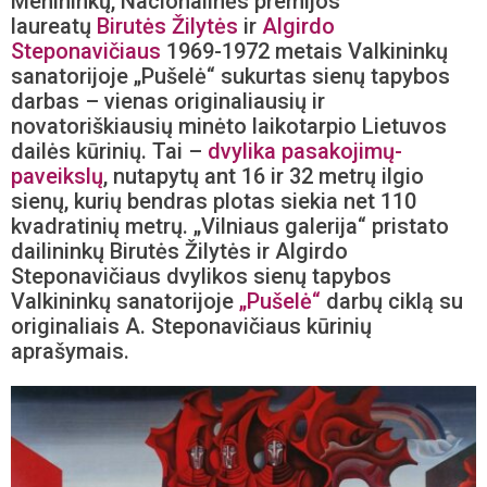
Menininkų, Nacionalinės premijos
laureatų
Birutės Žilytės
ir
Algirdo
Steponavičiaus
1969-1972 metais Valkininkų
sanatorijoje „Pušelė“ sukurtas sienų tapybos
darbas – vienas originaliausių ir
novatoriškiausių minėto laikotarpio Lietuvos
dailės kūrinių. Tai –
dvylika pasakojimų-
paveikslų
, nutapytų ant 16 ir 32 metrų ilgio
sienų, kurių bendras plotas siekia net 110
kvadratinių metrų. „Vilniaus galerija“ pristato
dailininkų Birutės Žilytės ir Algirdo
Steponavičiaus dvylikos sienų tapybos
Valkininkų sanatorijoje
„Pušelė“
darbų ciklą su
originaliais A. Steponavičiaus kūrinių
aprašymais.