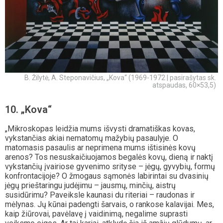
B. Žilytė, A. Steponavičius, „Kova“ (1969-1972 | pasirašytas sk.
atspaudas, 60×53,5)
10. „Kova“
„Mikroskopas leidžia mums išvysti dramatiškas kovas,
vykstančias akiai nematomų mažybių pasaulyje. O
matomasis pasaulis ar neprimena mums ištisinės kovų
arenos? Tos nesuskaičiuojamos begalės kovų, dieną ir naktį
vykstančių įvairiose gyvenimo srityse – jėgų, gyvybių, formų
konfrontacijoje? O žmogaus sąmonės labirintai su dvasinių
jėgų prieštaringu judėjimu – jausmų, minčių, aistrų
susidūrimu? Paveiksle kaunasi du riteriai – raudonas ir
mėlynas. Jų kūnai padengti šarvais, o rankose kalavijai. Mes,
kaip žiūrovai, pavėlavę į vaidinimą, negalime suprasti