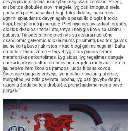
devyngalvis slibinas, išraižytas magiškais ženklais. Prieš jį
ant baltos drobulės stovi mergelė, lyg pati žmogaus siela,
pastatyta prieš pasaulio blogį. Toks didelis, išsikerojęs
ugnimi spjaudantis devyniagalvis pasaulio blogis ir tokia
trapi, bejėgė prieš jį mergelė. Piešinyje nepavaizduoti drąsūs,
didžios dvasios riteriai, stojantys į nelygią kovą su slibinu –
pabaisa. Tik pats slibino piešinys su atskirai nuo kūno
esančiomis galvomis leidžia mums prisiminti, kad tos galvos
jau ne kartą buvo nukirstos ir kad blogį galima nugalėti. Balta
drobulė ir tamsi žemė – tai vėl lyg ir tos pačios temos
metaforiškas atkartojimas. Lyg aidas, lyg regėjimas danguje
dar kartą iškyla baltos drobulės ir mergelės motyvas. Tik čia
jau nebėra žemiškosios įtampos, juoda ir balta kovos.
Šviesioje dangaus erdvėje, lyg idealioje svajonių sferoje,
mergaitės įvaizdis pavirsta liepsna, lyg pati gyvybė degtų
raudonu žiedu baltoje drobulėje, pranašaudama mums savo
pergalę.“