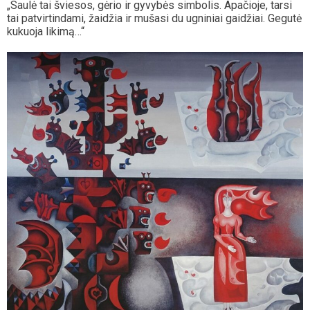
„Saulė tai šviesos, gėrio ir gyvybės simbolis. Apačioje, tarsi
tai patvirtindami, žaidžia ir mušasi du ugniniai gaidžiai. Gegutė
kukuoja likimą…“