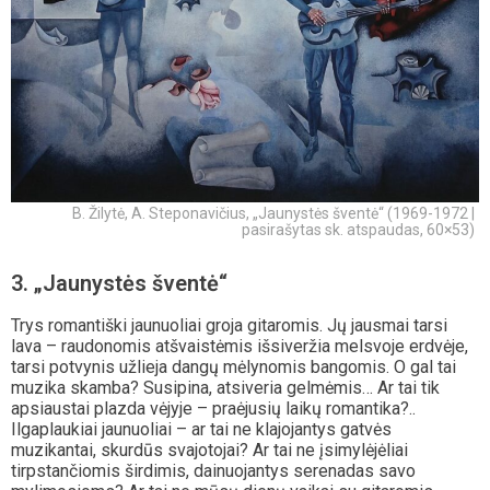
B. Žilytė, A. Steponavičius, „Jaunystės šventė“ (1969-1972 |
pasirašytas sk. atspaudas, 60×53)
3. „Jaunystės šventė“
Trys romantiški jaunuoliai groja gitaromis. Jų jausmai tarsi
lava – raudonomis atšvaistėmis išsiveržia melsvoje erdvėje,
tarsi potvynis užlieja dangų mėlynomis bangomis. O gal tai
muzika skamba? Susipina, atsiveria gelmėmis… Ar tai tik
apsiaustai plazda vėjyje – praėjusių laikų romantika?..
Ilgaplaukiai jaunuoliai – ar tai ne klajojantys gatvės
muzikantai, skurdūs svajotojai? Ar tai ne įsimylėjėliai
tirpstančiomis širdimis, dainuojantys serenadas savo