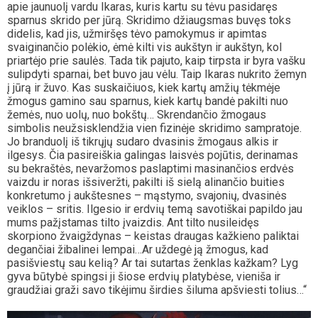
apie jaunuolį vardu Ikaras, kuris kartu su tėvu pasidaręs
sparnus skrido per jūrą. Skridimo džiaugsmas buvęs toks
didelis, kad jis, užmiršęs tėvo pamokymus ir apimtas
svaiginančio polėkio, ėmė kilti vis aukštyn ir aukštyn, kol
priartėjo prie saulės. Tada tik pajuto, kaip tirpsta ir byra vašku
sulipdyti sparnai, bet buvo jau vėlu. Taip Ikaras nukrito žemyn
į jūrą ir žuvo. Kas suskaičiuos, kiek kartų amžių tėkmėje
žmogus gamino sau sparnus, kiek kartų bandė pakilti nuo
žemės, nuo uolų, nuo bokštų… Skrendančio žmogaus
simbolis neužsisklendžia vien fizinėje skridimo sampratoje.
Jo branduolį iš tikrųjų sudaro dvasinis žmogaus alkis ir
ilgesys. Čia pasireiškia galingas laisvės pojūtis, derinamas
su bekraštės, nevaržomos paslaptimi masinančios erdvės
vaizdu ir noras išsiveržti, pakilti iš sielą alinančio buities
konkretumo į aukštesnes – mąstymo, svajonių, dvasinės
veiklos – sritis. Ilgesio ir erdvių temą savotiškai papildo jau
mums pažįstamas tilto įvaizdis. Ant tilto nusileidęs
skorpiono žvaigždynas – keistas draugas kažkieno paliktai
degančiai žibalinei lempai…Ar uždegė ją žmogus, kad
pasišviestų sau kelią? Ar tai sutartas ženklas kažkam? Lyg
gyva būtybė spingsi ji šiose erdvių platybėse, vieniša ir
graudžiai graži savo tikėjimu širdies šiluma apšviesti tolius…“