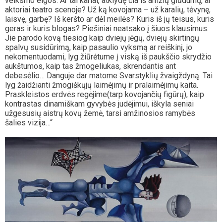
veiksmo eigos. Ar tai kariai, atklydę čia iš amžių glūdumų, ar
aktoriai teatro scenoje? Už ką kovojama – už karalių, tėvynę,
laisvę, garbę? Iš keršto ar dėl meilės? Kuris iš jų teisus, kuris
geras ir kuris blogas? Piešiniai neatsako į šiuos klausimus.
Jie parodo kovą tiesiog kaip dviejų jėgų, dviejų skirtingų
spalvų susidūrimą, kaip pasaulio vyksmą ar reiškinį, jo
nekomentuodami, lyg žiūrėtume į viską iš paukščio skrydžio
aukštumos, kaip tas žmogeliukas, skrendantis ant
debesėlio… Danguje dar matome Svarstyklių žvaigždyną. Tai
lyg žaidžianti žmogiškųjų laimėjimų ir pralaimėjimų kaita.
Praskleistos erdvės regėjime(tarp kovojančių figūrų), kaip
kontrastas dinamiškam gyvybės judėjimui, iškyla seniai
užgesusių aistrų kovų žemė, tarsi amžinosios ramybės
šalies vizija…“