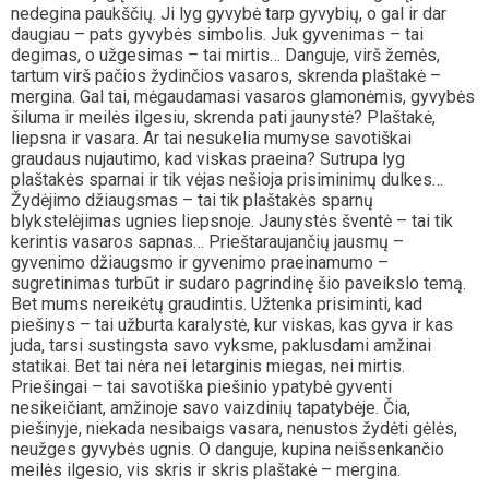
nedegina paukščių. Ji lyg gyvybė tarp gyvybių, o gal ir dar
daugiau – pats gyvybės simbolis. Juk gyvenimas – tai
degimas, o užgesimas – tai mirtis… Danguje, virš žemės,
tartum virš pačios žydinčios vasaros, skrenda plaštakė –
mergina. Gal tai, mėgaudamasi vasaros glamonėmis, gyvybės
šiluma ir meilės ilgesiu, skrenda pati jaunystė? Plaštakė,
liepsna ir vasara. Ar tai nesukelia mumyse savotiškai
graudaus nujautimo, kad viskas praeina? Sutrupa lyg
plaštakės sparnai ir tik vėjas nešioja prisiminimų dulkes…
Žydėjimo džiaugsmas – tai tik plaštakės sparnų
blykstelėjimas ugnies liepsnoje. Jaunystės šventė – tai tik
kerintis vasaros sapnas… Prieštaraujančių jausmų –
gyvenimo džiaugsmo ir gyvenimo praeinamumo –
sugretinimas turbūt ir sudaro pagrindinę šio paveikslo temą.
Bet mums nereikėtų graudintis. Užtenka prisiminti, kad
piešinys – tai užburta karalystė, kur viskas, kas gyva ir kas
juda, tarsi sustingsta savo vyksme, paklusdami amžinai
statikai. Bet tai nėra nei letarginis miegas, nei mirtis.
Priešingai – tai savotiška piešinio ypatybė gyventi
nesikeičiant, amžinoje savo vaizdinių tapatybėje. Čia,
piešinyje, niekada nesibaigs vasara, nenustos žydėti gėlės,
neužges gyvybės ugnis. O danguje, kupina neišsenkančio
meilės ilgesio, vis skris ir skris plaštakė – mergina.