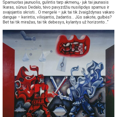
Sparnuotas jaunuolis, gulintis tarp akmenų,- juk tai jaunasis
Ikaras, sūnus Dedalo, tėvo pavyzdžiu nusilipdęs sparnus ir
svajojantis skristi… O mergelė – juk tai tik žvaigždynas vakaro
danguje – kerintis, viliojantis, žadantis… Jūs sakote, gulbės?
Bet tai tik miražas, tai tik debesys, kylantys už horizonto…“