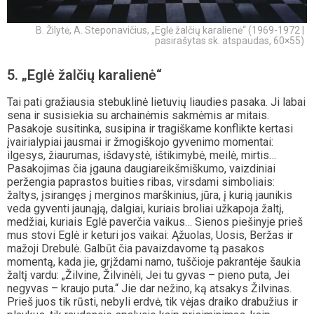
B. Žilytė, A. Steponavičius, „Eglė žalčių karalienė“ (1969-1972 |
pasirašytas sk. atspaudas, 60×55)
5. „Eglė žalčių karalienė“
Tai pati gražiausia stebuklinė lietuvių liaudies pasaka. Ji labai
sena ir susisiekia su archainėmis sakmėmis ar mitais.
Pasakoje susitinka, susipina ir tragiškame konflikte kertasi
įvairialypiai jausmai ir žmogiškojo gyvenimo momentai:
ilgesys, žiaurumas, išdavystė, ištikimybė, meilė, mirtis…
Pasakojimas čia įgauna daugiareikšmiškumo, vaizdiniai
peržengia paprastos buities ribas, virsdami simboliais:
žaltys, įsirangęs į merginos marškinius, jūra, į kurią jaunikis
veda gyventi jaunąją, dalgiai, kuriais broliai užkapoja žaltį,
medžiai, kuriais Eglė paverčia vaikus… Sienos piešinyje prieš
mus stovi Eglė ir keturi jos vaikai: Ąžuolas, Uosis, Beržas ir
mažoji Drebulė. Galbūt čia pavaizdavome tą pasakos
momentą, kada jie, grįždami namo, tuščioje pakrantėje šaukia
žaltį vardu: „Žilvine, Žilvinėli, Jei tu gyvas – pieno puta, Jei
negyvas – kraujo puta.“ Jie dar nežino, ką atsakys Žilvinas.
Prieš juos tik rūsti, nebyli erdvė, tik vėjas draiko drabužius ir