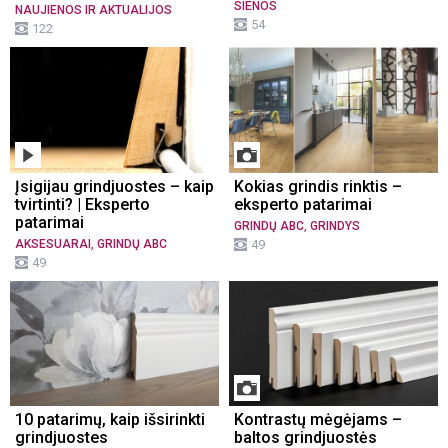
SIENOS
NAUJIENOS IR AKTUALIJOS
54
122
Įsigijau grindjuostes – kaip
Kokias grindis rinktis –
tvirtinti? | Eksperto
eksperto patarimai
patarimai
,
GRINDŲ ABC
GRINDYS
,
AKSESUARAI
GRINDŲ ABC
49
49
10 patarimų, kaip išsirinkti
Kontrastų mėgėjams –
grindjuostes
baltos grindjuostės