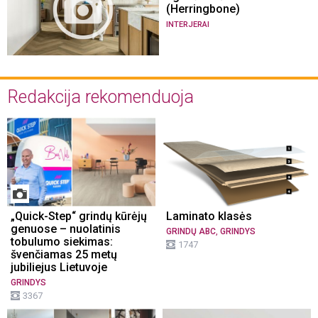
(Herringbone)
INTERJERAI
Redakcija rekomenduoja
„Quick-Step“ grindų kūrėjų
Laminato klasės
genuose – nuolatinis
,
GRINDŲ ABC
GRINDYS
tobulumo siekimas:
1747
švenčiamas 25 metų
jubiliejus Lietuvoje
GRINDYS
3367