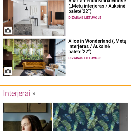
Apartamentai Markučiuose
(„Metų interjeras / Auksinė
paletė‘22“)
DIZAINAS LIETUVOJE
Alice in Wonderland („Metų
interjeras / Auksinė
paletė‘22“)
DIZAINAS LIETUVOJE
Interjerai