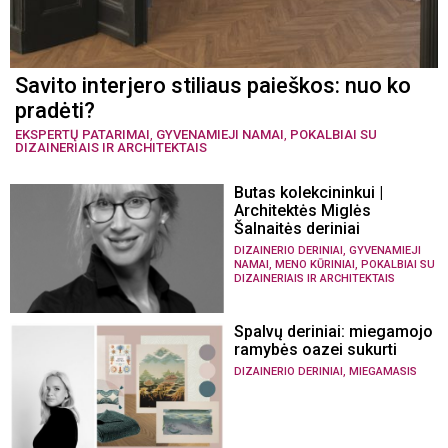
Savito interjero stiliaus paieškos: nuo ko
pradėti?
EKSPERTŲ PATARIMAI
,
GYVENAMIEJI NAMAI
,
POKALBIAI SU
DIZAINERIAIS IR ARCHITEKTAIS
Butas kolekcininkui |
Architektės Miglės
Šalnaitės deriniai
,
DIZAINERIO DERINIAI
GYVENAMIEJI
,
,
NAMAI
MENO KŪRINIAI
POKALBIAI SU
DIZAINERIAIS IR ARCHITEKTAIS
Spalvų deriniai: miegamojo
ramybės oazei sukurti
,
DIZAINERIO DERINIAI
MIEGAMASIS