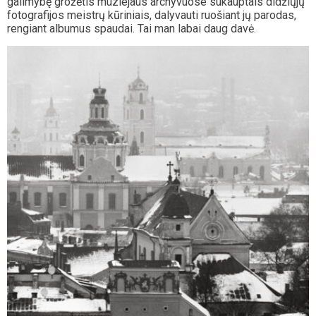
galimybę grožėtis muziejaus archyvuose sukauptais didžiųjų
fotografijos meistrų kūriniais, dalyvauti ruošiant jų parodas,
rengiant albumus spaudai. Tai man labai daug davė.