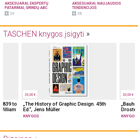
,
,
AKSESUARAI
EKSPERTŲ
AKSESUARAI
NAUJAUSIOS
,
PATARIMAI
GRINDŲ ABC
TENDENCIJOS
39
38
TASCHEN knygos įsigyti
25,00 €
20,00 €
 1839 to
„The History of Graphic Design. 45th
„Bauhau
 William
Ed.“, Jens Müller
Droste
KNYGOS
KNYGOS