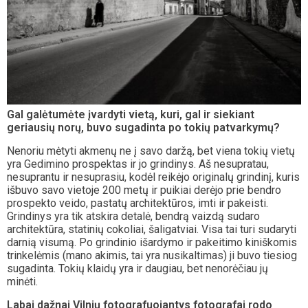
Gal galėtumėte įvardyti vietą, kuri, gal ir siekiant
geriausių norų, buvo sugadinta po tokių patvarkymų?
Nenoriu mėtyti akmenų ne į savo daržą, bet viena tokių vietų
yra Gedimino prospektas ir jo grindinys. Aš nesupratau,
nesuprantu ir nesuprasiu, kodėl reikėjo originalų grindinį, kuris
išbuvo savo vietoje 200 metų ir puikiai derėjo prie bendro
prospekto veido, pastatų architektūros, imti ir pakeisti.
Grindinys yra tik atskira detalė, bendrą vaizdą sudaro
architektūra, statinių cokoliai, šaligatviai. Visa tai turi sudaryti
darnią visumą. Po grindinio išardymo ir pakeitimo kiniškomis
trinkelėmis (mano akimis, tai yra nusikaltimas) ji buvo tiesiog
sugadinta. Tokių klaidų yra ir daugiau, bet nenorėčiau jų
minėti.
Labai dažnai Vilnių fotografuojantys fotografai rodo