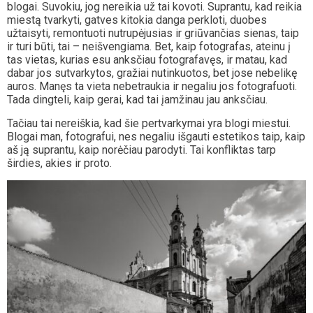
blogai. Suvokiu, jog nereikia už tai kovoti. Suprantu, kad reikia
miestą tvarkyti, gatves kitokia danga perkloti, duobes
užtaisyti, remontuoti nutrupėjusias ir griūvančias sienas, taip
ir turi būti, tai – neišvengiama. Bet, kaip fotografas, ateinu į
tas vietas, kurias esu anksčiau fotografavęs, ir matau, kad
dabar jos sutvarkytos, gražiai nutinkuotos, bet jose nebelikę
auros. Manęs ta vieta nebetraukia ir negaliu jos fotografuoti.
Tada dingteli, kaip gerai, kad tai įamžinau jau anksčiau.
Tačiau tai nereiškia, kad šie pertvarkymai yra blogi miestui.
Blogai man, fotografui, nes negaliu išgauti estetikos taip, kaip
aš ją suprantu, kaip norėčiau parodyti. Tai konfliktas tarp
širdies, akies ir proto.