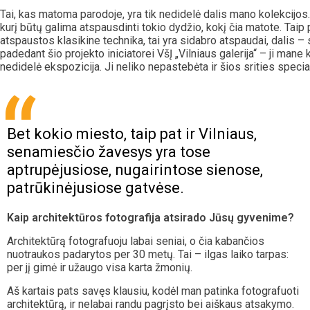
Tai, kas matoma parodoje, yra tik nedidelė dalis mano kolekcijos.
kurį būtų galima atspausdinti tokio dydžio, kokį čia matote. Taip pa
atspaustos klasikine technika, tai yra sidabro atspaudai, dalis – s
padedant šio projekto iniciatorei VšĮ „Vilniaus galerija“ – ji man
nedidelė ekspozicija. Ji neliko nepastebėta ir šios srities specia
Bet kokio miesto, taip pat ir Vilniaus,
senamiesčio žavesys yra tose
aptrupėjusiose, nugairintose sienose,
patrūkinėjusiose gatvėse.
Kaip architektūros fotografija atsirado Jūsų gyvenime?
Architektūrą fotografuoju labai seniai, o čia kabančios
nuotraukos padarytos per 30 metų. Tai – ilgas laiko tarpas:
per jį gimė ir užaugo visa karta žmonių.
Aš kartais pats savęs klausiu, kodėl man patinka fotografuoti
architektūrą, ir nelabai randu pagrįsto bei aiškaus atsakymo.