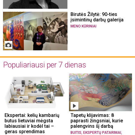
Birutės Žilytė: 90-ties
įsimintinų darbų galerija
MENO KŪRINIAI
Populiariausi per 7 dienas
Ekspertai: kelių kambarių
Tapetų klijavimas: 8
butus lietuviai mėgsta
paprasti žingsniai, kurie
labiausiai ir kodėl tai –
palengvins šį darbą
geras sprendimas
,
,
BUITIS
EKSPERTŲ PATARIMAI