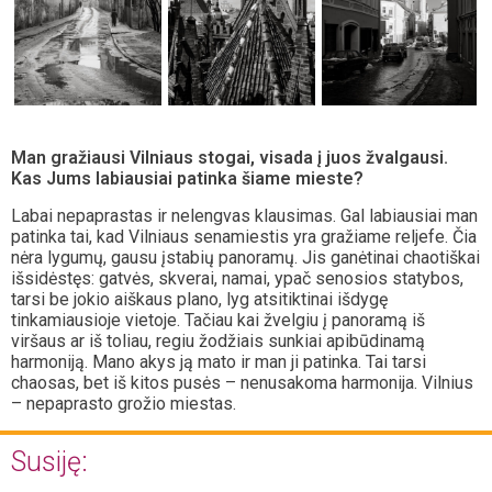
Man gražiausi Vilniaus stogai, visada į juos žvalgausi.
Kas Jums labiausiai patinka šiame mieste?
Labai nepaprastas ir nelengvas klausimas. Gal labiausiai man
patinka tai, kad Vilniaus senamiestis yra gražiame reljefe. Čia
nėra lygumų, gausu įstabių panoramų. Jis ganėtinai chaotiškai
išsidėstęs: gatvės, skverai, namai, ypač senosios statybos,
tarsi be jokio aiškaus plano, lyg atsitiktinai išdygę
tinkamiausioje vietoje. Tačiau kai žvelgiu į panoramą iš
viršaus ar iš toliau, regiu žodžiais sunkiai apibūdinamą
harmoniją. Mano akys ją mato ir man ji patinka. Tai tarsi
chaosas, bet iš kitos pusės – nenusakoma harmonija. Vilnius
– nepaprasto grožio miestas.
Susiję: