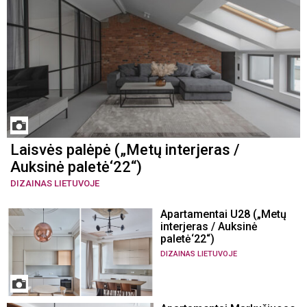
Laisvės palėpė („Metų interjeras /
Auksinė paletė‘22“)
DIZAINAS LIETUVOJE
Apartamentai U28 („Metų
interjeras / Auksinė
paletė‘22“)
DIZAINAS LIETUVOJE