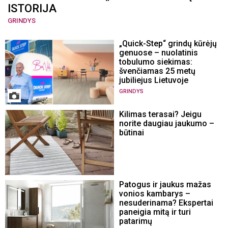
ISTORIJA
GRINDYS
„Quick-Step“ grindų kūrėjų
genuose – nuolatinis
tobulumo siekimas:
švenčiamas 25 metų
jubiliejus Lietuvoje
GRINDYS
Kilimas terasai? Jeigu
norite daugiau jaukumo –
būtinai
Patogus ir jaukus mažas
vonios kambarys –
nesuderinama? Ekspertai
paneigia mitą ir turi
patarimų