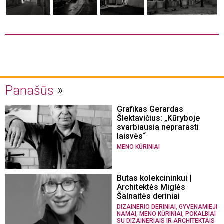
Panašūs
Grafikas Gerardas
Šlektavičius: „Kūryboje
svarbiausia neprarasti
laisvės“
MENO KŪRINIAI
Butas kolekcininkui |
Architektės Miglės
Šalnaitės deriniai
,
DIZAINERIO DERINIAI
GYVENAMIEJI
,
,
NAMAI
MENO KŪRINIAI
POKALBIAI
SU DIZAINERIAIS IR ARCHITEKTAIS