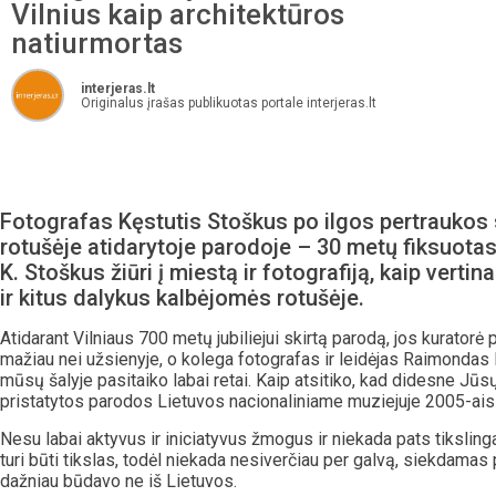
Vilnius kaip architektūros
natiurmortas
interjeras.lt
Originalus įrašas publikuotas portale interjeras.lt
Fotografas Kęstutis Stoškus po ilgos pertraukos s
rotušėje atidarytoje parodoje – 30 metų fiksuotas 
K. Stoškus žiūri į miestą ir fotografiją, kaip verti
ir kitus dalykus kalbėjomės rotušėje.
Atidarant Vilniaus 700 metų jubiliejui skirtą parodą, jos kurator
mažiau nei užsienyje, o kolega fotografas ir leidėjas Raimondas 
mūsų šalyje pasitaiko labai retai. Kaip atsitiko, kad didesne Jūs
pristatytos parodos Lietuvos nacionaliniame muziejuje 2005-aisia
Nesu labai aktyvus ir iniciatyvus žmogus ir niekada pats tiksling
turi būti tikslas, todėl niekada nesiverčiau per galvą, siekdamas
dažniau būdavo ne iš Lietuvos.