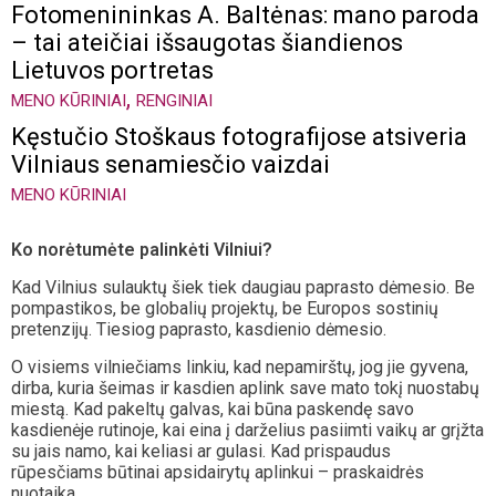
Fotomenininkas A. Baltėnas: mano paroda
– tai ateičiai išsaugotas šiandienos
Lietuvos portretas
,
MENO KŪRINIAI
RENGINIAI
Kęstučio Stoškaus fotografijose atsiveria
Vilniaus senamiesčio vaizdai
MENO KŪRINIAI
Ko norėtumėte palinkėti Vilniui?
Kad Vilnius sulauktų šiek tiek daugiau paprasto dėmesio. Be
pompastikos, be globalių projektų, be Europos sostinių
pretenzijų. Tiesiog paprasto, kasdienio dėmesio.
O visiems vilniečiams linkiu, kad nepamirštų, jog jie gyvena,
dirba, kuria šeimas ir kasdien aplink save mato tokį nuostabų
miestą. Kad pakeltų galvas, kai būna paskendę savo
kasdienėje rutinoje, kai eina į darželius pasiimti vaikų ar grįžta
su jais namo, kai keliasi ar gulasi. Kad prispaudus
rūpesčiams būtinai apsidairytų aplinkui – praskaidrės
nuotaika.