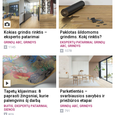
Kokias grindis rinktis –
Paklotas šildomoms
eksperto patarimai
grindims. Kokį rinktis?
,
,
GRINDŲ ABC
GRINDYS
EKSPERTŲ PATARIMAI
GRINDŲ
,
ABC
GRINDYS
1145
1078
Tapetų klijavimas: 8
Parketlentės –
paprasti žingsniai, kurie
svarbiausios savybės ir
palengvins šį darbą
priežiūros etapai
,
,
,
BUITIS
EKSPERTŲ PATARIMAI
GRINDŲ ABC
GRINDYS
SIENOS
791
809