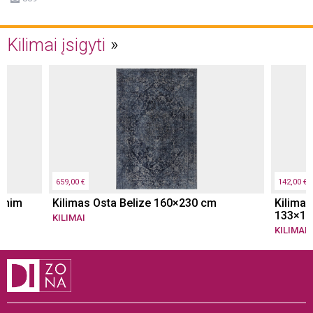
Kilimai įsigyti
659,00 €
142,00 €
denim
Kilimas Osta Belize 160×230 cm
Kilimas
133×19
KILIMAI
KILIMAI