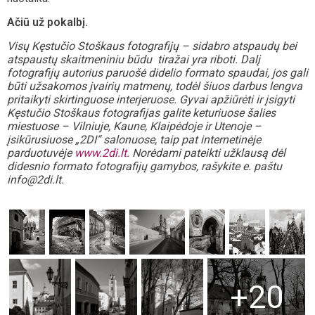
Ačiū už pokalbį.
Visų Kęstučio Stoškaus fotografijų – sidabro atspaudų bei
atspaustų skaitmeniniu būdu tiražai yra riboti. Dalį
fotografijų autorius paruošė didelio formato spaudai, jos gali
būti užsakomos įvairių matmenų, todėl šiuos darbus lengva
pritaikyti skirtinguose interjeruose. Gyvai apžiūrėti ir įsigyti
Kęstučio Stoškaus fotografijas galite keturiuose šalies
miestuose – Vilniuje, Kaune, Klaipėdoje ir Utenoje –
įsikūrusiuose „2DI“ salonuose, taip pat internetinėje
parduotuvėje
www.2di.lt.
Norėdami pateikti užklausą dėl
didesnio formato fotografijų gamybos, rašykite e. paštu
info@2di.lt.
+20