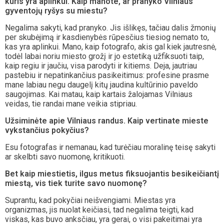
kuris yra aplinkui. Kaip manote, ar pranyko Vilniaus
gyventojų ryšys su miestu?
Negalima sakyti, kad pranyko. Jis išlikęs, tačiau dalis žmonių
per skubėjimą ir kasdienybės rūpesčius tiesiog nemato to,
kas yra aplinkui. Mano, kaip fotografo, akis gal kiek jautresnė,
todėl labai noriu miesto grožį ir jo estetiką užfiksuoti taip,
kaip regiu ir jaučiu, visa parodyti ir kitiems. Deja, jautriau
pastebiu ir nepatinkančius pasikeitimus: profesine prasme
mane labiau negu daugelį kitų jaudina kultūrinio paveldo
saugojimas. Kai matau, kaip kartais žalojamas Vilniaus
veidas, tie randai mane veikia stipriau.
Užsiminėte apie Vilniaus randus. Kaip vertinate mieste
vykstančius pokyčius?
Esu fotografas ir nemanau, kad turėčiau moralinę teisę sakyti
ar skelbti savo nuomonę, kritikuoti.
Bet kaip miestietis, ilgus metus fiksuojantis besikeičiantį
miestą, vis tiek turite savo nuomonę?
Suprantu, kad pokyčiai neišvengiami. Miestas yra
organizmas, jis nuolat keičiasi, tad negalima teigti, kad
viskas, kas buvo anksčiau, yra gerai, o visi pakeitimai yra