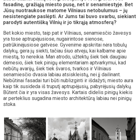
fasadinę, gražiąją miesto pusę, net ir senamiestyje. Bet
Jūsų nuotraukose matome Vilniaus netobulumus – jų
nesistengiate paslėpti. Ar Jums tai buvo svarbu, siekiant
parodyti autentišką Vilnių ir jo tikrąją atmosferą?
Bet kokio miesto, taip pat ir Vilniaus, senamiesčio žavesys
yra tose aptrupėjusiose, nugairintose sienose,
patrūkinėjusiose gatvėse. Gyvenime apskritai nėra tobulų
dalykų, gera jų siekti, tačiau šiuo atveju, kai kalbame apie
miestą, to nereikia. Man atrodo, užtektų šiek tiek daugiau
dėmesio, šiek tiek pinigų elementariam aptvarkymui, kad
nebūtų avarijų, šiek tiek švaros, tvarkos ir Vilniaus
senamiesčio dvasia labiau atsiskleistų, nei jį dailinant.
Nebūtinai fasadai turi būti nublizginti ir išdažyti, miesto aura
kaip tik susideda iš truputį aptrupėjusių, pabyrėjusių dalykų.
Būtent čia ir yra visas žavesys. Kartais didelis pinigų kiekis
ar perteklius sugadina miesto architektūrą labiau nei pinigų
stoka.