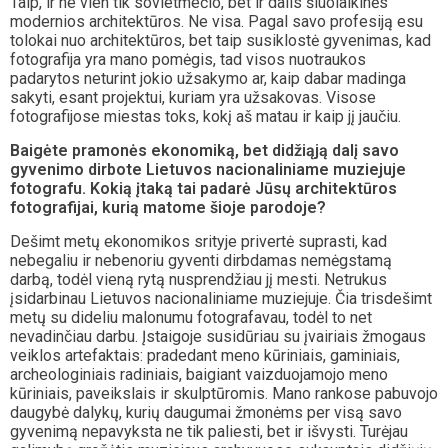
Taip, ir ne vien tik sovietmečio, bet ir dalis šiuolaikinės
modernios architektūros. Ne visa. Pagal savo profesiją esu
tolokai nuo architektūros, bet taip susiklostė gyvenimas, kad
fotografija yra mano pomėgis, tad visos nuotraukos
padarytos neturint jokio užsakymo ar, kaip dabar madinga
sakyti, esant projektui, kuriam yra užsakovas. Visose
fotografijose miestas toks, kokį aš matau ir kaip jį jaučiu.
Baigėte pramonės ekonomiką, bet didžiąją dalį savo
gyvenimo dirbote Lietuvos nacionaliniame muziejuje
fotografu. Kokią įtaką tai padarė Jūsų architektūros
fotografijai, kurią matome šioje parodoje?
Dešimt metų ekonomikos srityje privertė suprasti, kad
nebegaliu ir nebenoriu gyventi dirbdamas nemėgstamą
darbą, todėl vieną rytą nusprendžiau jį mesti. Netrukus
įsidarbinau Lietuvos nacionaliniame muziejuje. Čia trisdešimt
metų su dideliu malonumu fotografavau, todėl to net
nevadinčiau darbu. Įstaigoje susidūriau su įvairiais žmogaus
veiklos artefaktais: pradedant meno kūriniais, gaminiais,
archeologiniais radiniais, baigiant vaizduojamojo meno
kūriniais, paveikslais ir skulptūromis. Mano rankose pabuvojo
daugybė dalykų, kurių daugumai žmonėms per visą savo
gyvenimą nepavyksta ne tik paliesti, bet ir išvysti. Turėjau