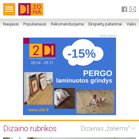
Naujausi
Populiariausi
Rekomenduojame
Ekspertų patarimai
Vaika
REKLAMA
Dizaino rubrikos
Dizainas „žaliems“