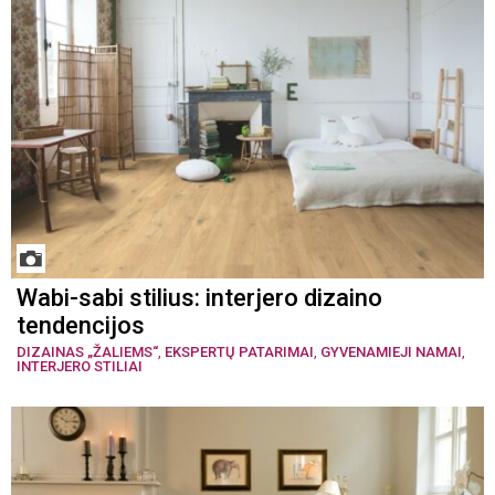
Wabi-sabi stilius: interjero dizaino
tendencijos
DIZAINAS „ŽALIEMS“
,
EKSPERTŲ PATARIMAI
,
GYVENAMIEJI NAMAI
,
INTERJERO STILIAI