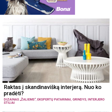
Raktas į skandinavišką interjerą. Nuo ko
pradėti?
DIZAINAS „ŽALIEMS“
,
EKSPERTŲ PATARIMAI
,
GRINDYS
,
INTERJERO
STILIAI