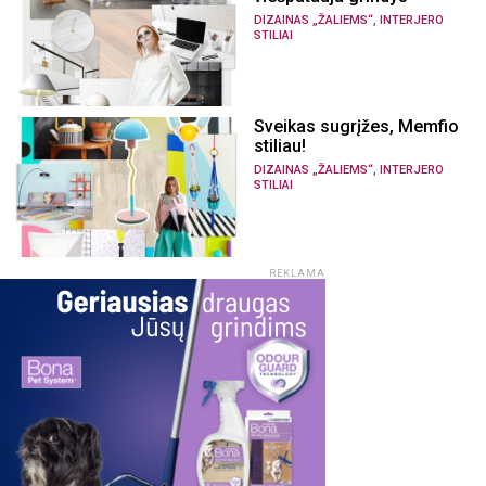
,
DIZAINAS „ŽALIEMS“
INTERJERO
STILIAI
Sveikas sugrįžes, Memfio
stiliau!
,
DIZAINAS „ŽALIEMS“
INTERJERO
STILIAI
REKLAMA