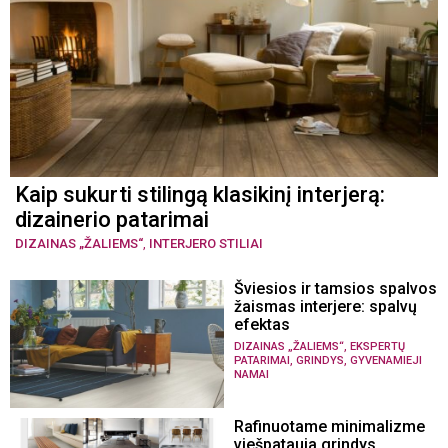
Kaip sukurti stilingą klasikinį interjerą:
dizainerio patarimai
DIZAINAS „ŽALIEMS“
,
INTERJERO STILIAI
Šviesios ir tamsios spalvos
žaismas interjere: spalvų
efektas
,
DIZAINAS „ŽALIEMS“
EKSPERTŲ
,
,
PATARIMAI
GRINDYS
GYVENAMIEJI
NAMAI
Rafinuotame minimalizme
viešpatauja grindys