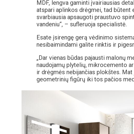
MDF, lengva gaminti įvairiausias detal
atspari aplinkos drėgmei, tad būtent e
svarbiausia apsaugoti praustuvo spintel
vandeniu“, – sufleruoja specialistė.
Esate įsirengę gerą vėdinimo sistemą
nesibaimindami galite rinktis ir pige
„Dar vienas būdas pajausti malonų m
naudojamų plytelių, mikrocemento ar 
ir drėgmės nebijančias plokštes. Mat j
geometrinių figūrų iki tos pačios medž