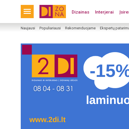
Dizainas
Interjerai
Įsir
Naujausi
Populiariausi
Rekomenduojame
Ekspertų patarim