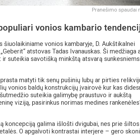
Pranešimo spaudai n
populiari vonios kambario tendenci
šiuolaikiniame vonios kambaryje, D. Aukštikalnei
 „Geberit“ atstovas Tadas Ivanauskas. Ši medžiaga a
t ir suteikia savotišką minkštą atsvarą sunkesniems
asta matyti tik senų pušinių lubų ar pirties relikvij
ių vonios baldų konstrukcijų įvairovė kur kas dides
riešutmedžio suteikia galimybę praustuvo ir aukštą
ninę viziją, pasirinkus norimas medines rankenėles
ką koncepciją galima išlošti dvigubai, nes prie šiltos
talės. O apgalvoti kontrastai interjere – gero skon