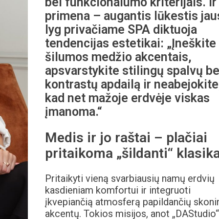
bei funkcionalumo kriterijais. Ir
primena – augantis lūkestis jau
lyg privačiame SPA diktuoja
tendencijas estetikai: „Įneškite
šilumos medžio akcentais,
apsvarstykite stilingų spalvų be
kontrastų apdailą ir neabejokite
kad net mažoje erdvėje viskas
įmanoma.“
Medis ir jo raštai – plačiai
pritaikoma „šildanti“ klasik
Pritaikyti vieną svarbiausių namų erdvių
kasdieniam komfortui ir integruoti
įkvepiančią atmosferą papildančių skoni
akcentų. Tokios misijos, anot „DAStudio“