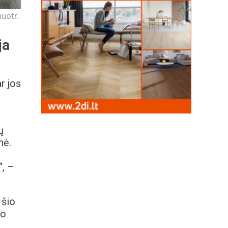
uotr.
ja
r jos
ų
nė.
“, –
 šio
io