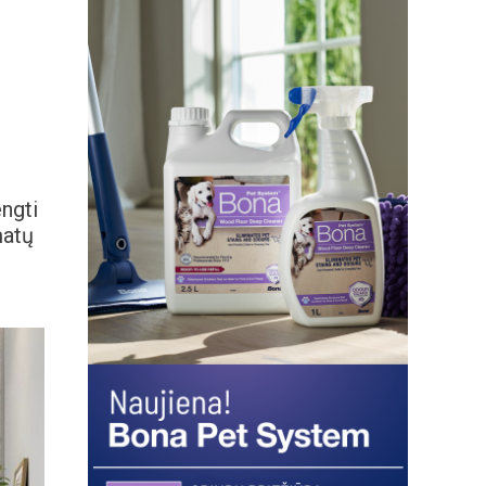
ngti
matų