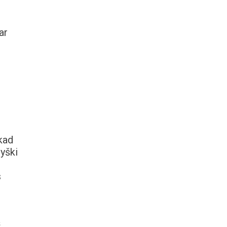
ar
kad
ryški
s
š