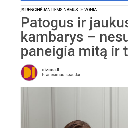
ĮSIRENGINĖJANTIEMS NAMUS
VONIA
Patogus ir jauk
kambarys – nesu
paneigia mitą ir 
dizona.lt
Pranešimas spaudai