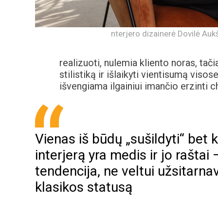
nterjero dizainerė Dovilė Auk
realizuoti, nulemia kliento noras, tač
stilistiką ir išlaikyti vientisumą vis
išvengiama ilgainiui imančio erzinti c
Vienas iš būdų „sušildyti“ bet 
interjerą yra medis ir jo raštai 
tendencija, ne veltui užsitarna
klasikos statusą