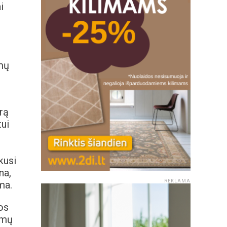
i
amų
rą
tui
kusi
na,
REKLAMA
ma.
os
amų