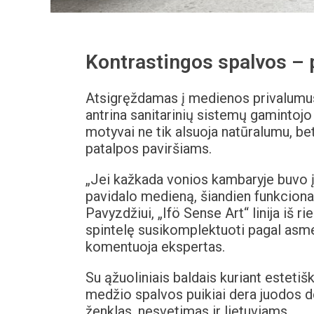
Kontrastingos spalvos – 
Atsigręždamas į medienos privalumus 
antrina sanitarinių sistemų gamintojo
motyvai ne tik alsuoja natūralumu, be
patalpos paviršiams.
„Jei kažkada vonios kambaryje buvo įpr
pavidalo medieną, šiandien funkcional
Pavyzdžiui, „Ifö Sense Art“ linija iš 
spintelę susikomplektuoti pagal asme
komentuoja ekspertas.
Su ąžuoliniais baldais kuriant estetiš
medžio spalvos puikiai dera juodos de
ženklas, nesvetimas ir lietuviams.