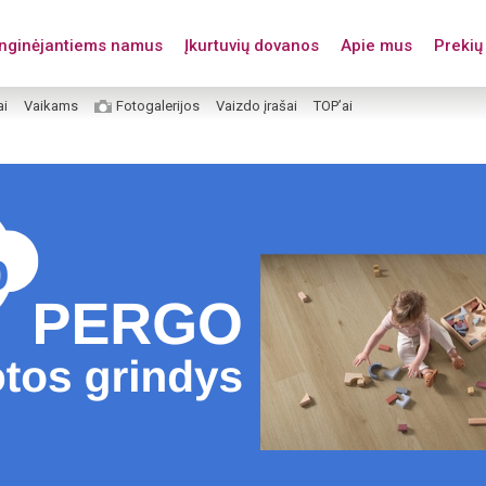
enginėjantiems namus
Įkurtuvių dovanos
Apie mus
Prekių 
ai
Vaikams
Fotogalerijos
Vaizdo įrašai
TOP’ai