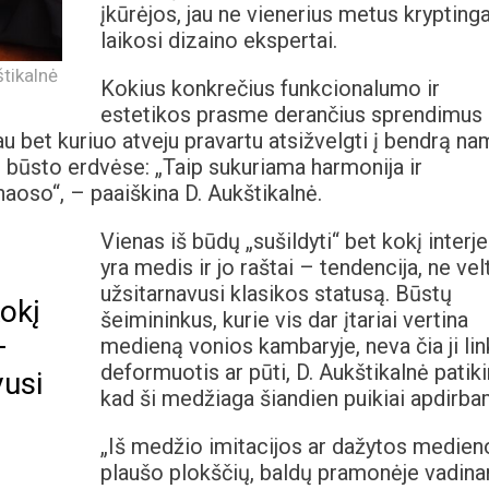
įkūrėjos, jau ne vienerius metus kryptinga
laikosi dizaino ekspertai.
štikalnė
Kokius konkrečius funkcionalumo ir
estetikos prasme derančius sprendimus
iau bet kuriuo atveju pravartu atsižvelgti į bendrą n
ose būsto erdvėse: „Taip sukuriama harmonija ir
haoso“, – paaiškina D. Aukštikalnė.
Vienas iš būdų „sušildyti“ bet kokį interje
yra medis ir jo raštai – tendencija, ne vel
užsitarnavusi klasikos statusą. Būstų
kokį
šeimininkus, kurie vis dar įtariai vertina
–
medieną vonios kambaryje, neva čia ji lin
deformuotis ar pūti, D. Aukštikalnė patiki
vusi
kad ši medžiaga šiandien puikiai apdirba
„Iš medžio imitacijos ar dažytos medien
plaušo plokščių, baldų pramonėje vadin