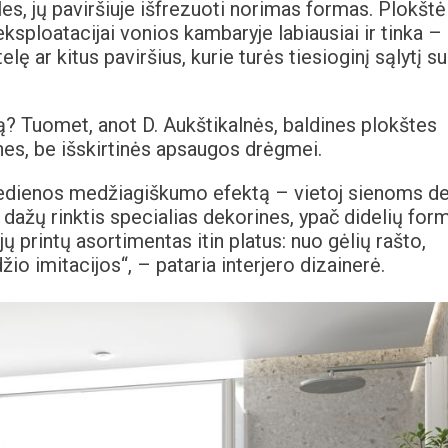
es, jų paviršiuje išfrezuoti norimas formas. Plokštė
ksploatacijai vonios kambaryje labiausiai ir tinka –
ę ar kitus paviršius, kurie turės tiesioginį sąlytį su
? Tuomet, anot D. Aukštikalnės, baldines plokštes
snes, be išskirtinės apsaugos drėgmei.
edienos medžiagiškumo efektą – vietoj sienoms de
dažų rinktis specialias dekorines, ypač didelių for
ų printų asortimentas itin platus: nuo gėlių rašto,
io imitacijos“, – pataria interjero dizainerė.