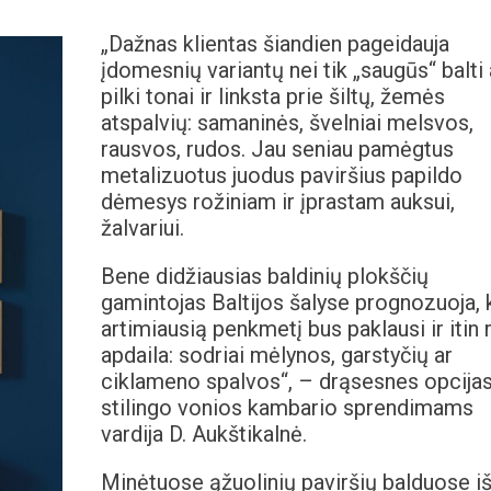
„Dažnas klientas šiandien pageidauja
įdomesnių variantų nei tik „saugūs“ balti 
pilki tonai ir linksta prie šiltų, žemės
atspalvių: samaninės, švelniai melsvos,
rausvos, rudos. Jau seniau pamėgtus
metalizuotus juodus paviršius papildo
dėmesys rožiniam ir įprastam auksui,
žalvariui.
Bene didžiausias baldinių plokščių
gamintojas Baltijos šalyse prognozuoja, 
artimiausią penkmetį bus paklausi ir itin 
apdaila: sodriai mėlynos, garstyčių ar
ciklameno spalvos“, – drąsesnes opcija
stilingo vonios kambario sprendimams
vardija D. Aukštikalnė.
Minėtuose ąžuolinių paviršių balduose i