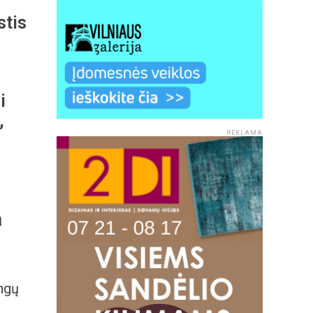
stis
i
,
REKLAMA
a
ngų