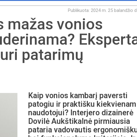
Publikuota: 2024 m. 25 balandžio d
us mažas vonios
derinama? Eksperta
turi patarimų
Kaip vonios kambarį paversti
patogiu ir praktišku kiekvienam
naudotojui? Interjero dizainerė
Dovilė Aukštikalnė pirmiausia
pataria vadovautis ergonomiš