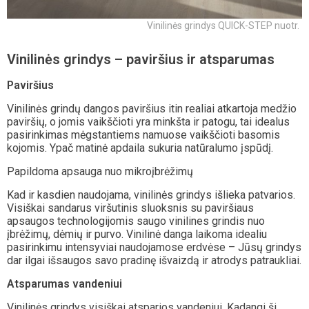
Vinilinės grindys QUICK-STEP nuotr.
Vinilinės grindys – paviršius ir atsparumas
Paviršius
Vinilinės grindų dangos paviršius itin realiai atkartoja medžio
paviršių, o jomis vaikščioti yra minkšta ir patogu, tai idealus
pasirinkimas mėgstantiems namuose vaikščioti basomis
kojomis. Ypač matinė apdaila sukuria natūralumo įspūdį.
Papildoma apsauga nuo mikroįbrėžimų
Kad ir kasdien naudojama, vinilinės grindys išlieka patvarios.
Visiškai sandarus viršutinis sluoksnis su paviršiaus
apsaugos technologijomis saugo vinilines grindis nuo
įbrėžimų, dėmių ir purvo. Vinilinė danga laikoma idealiu
pasirinkimu intensyviai naudojamose erdvėse – Jūsų grindys
dar ilgai išsaugos savo pradinę išvaizdą ir atrodys patraukliai.
Atsparumas vandeniui
Vinilinės grindys visiškai atsparios vandeniui. Kadangi ši