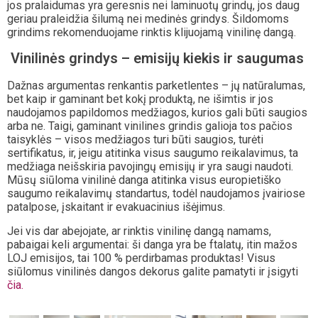
jos pralaidumas yra geresnis nei laminuotų grindų, jos daug
geriau praleidžia šilumą nei medinės grindys. Šildomoms
grindims rekomenduojame rinktis klijuojamą vinilinę dangą.
Vinilinės grindys – emisijų kiekis ir saugumas
Dažnas argumentas renkantis parketlentes – jų natūralumas,
bet kaip ir gaminant bet kokį produktą, ne išimtis ir jos
naudojamos papildomos medžiagos, kurios gali būti saugios
arba ne. Taigi, gaminant vinilines grindis galioja tos pačios
taisyklės – visos medžiagos turi būti saugios, turėti
sertifikatus, ir, jeigu atitinka visus saugumo reikalavimus, ta
medžiaga neišskiria pavojingų emisijų ir yra saugi naudoti.
Mūsų siūloma vinilinė danga atitinka visus europietiško
saugumo reikalavimų standartus, todėl naudojamos įvairiose
patalpose, įskaitant ir evakuacinius išėjimus.
Jei vis dar abejojate, ar rinktis vinilinę dangą namams,
pabaigai keli argumentai: ši danga yra be ftalatų, itin mažos
LOJ emisijos, tai 100 % perdirbamas produktas! Visus
siūlomus vinilinės dangos dekorus galite pamatyti ir įsigyti
čia.