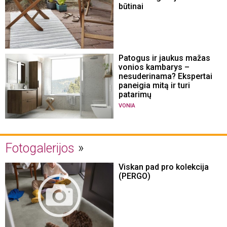
būtinai
Patogus ir jaukus mažas
vonios kambarys –
nesuderinama? Ekspertai
paneigia mitą ir turi
patarimų
VONIA
Fotogalerijos
Viskan pad pro kolekcija
(PERGO)