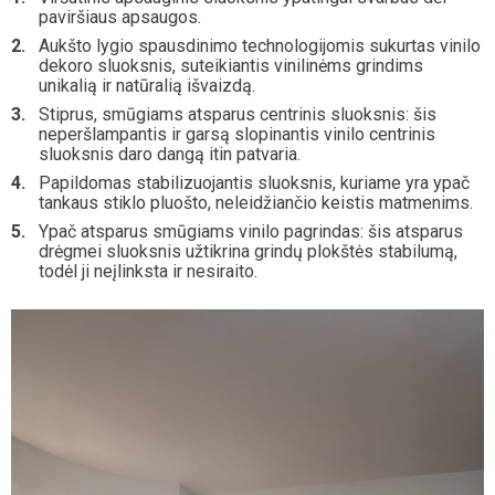
paviršiaus apsaugos.
Aukšto lygio spausdinimo technologijomis sukurtas vinilo
dekoro sluoksnis, suteikiantis vinilinėms grindims
unikalią ir natūralią išvaizdą.
Stiprus, smūgiams atsparus centrinis sluoksnis: šis
neperšlampantis ir garsą slopinantis vinilo centrinis
sluoksnis daro dangą itin patvaria.
Papildomas stabilizuojantis sluoksnis, kuriame yra ypač
tankaus stiklo pluošto, neleidžiančio keistis matmenims.
Ypač atsparus smūgiams vinilo pagrindas: šis atsparus
drėgmei sluoksnis užtikrina grindų plokštės stabilumą,
todėl ji neįlinksta ir nesiraito.