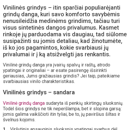
Vinilinės grindys – itin sparčiai populiarėjanti
grindų danga, kuri savo komforto savybėmis
nenusileidžia medinėms grindims, tačiau turi
visus sintetinės dangos privalumus. Kasmet
rinkoje jų parduodama vis daugiau, tad siūlome
susipažinti su jomis detaliau, kad žinotumėte,
iš ko jos pagamintos, kokie svarbiausi jų
privalumai ir į ką atsižvelgti jas renkantis.
Vinilinė grindų danga yra įvairių spalvų ir raštų, atrodo
ypatingai ir originaliai – ar esate pasirengę išsirinkti
geriausias, Jums gražiausias grindis? Jei taip, pateikiame
svarbiausias vinilo charakteristikas.
Vinilinės grindys – sandara
Vinilinė grindų danga
sudaryta iš penkių skirtingų sluoksnių.
Todėl šios grindys ne tik neperšlampa, bet ir slopina garsą:
jomis galima vaikščioti itin tyliai, be to, jų paviršius šiltas ir
švelnus kojoms.
Viršutinis apsauginis sluoksnis ypatingai svarbus dėl