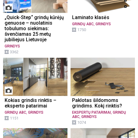
„Quick-Step“ grindų kūrėjų
Laminato klasės
genuose – nuolatinis
,
GRINDŲ ABC
GRINDYS
tobulumo siekimas:
1750
švenčiamas 25 metų
jubiliejus Lietuvoje
GRINDYS
3362
Kokias grindis rinktis –
Paklotas šildomoms
eksperto patarimai
grindims. Kokį rinktis?
,
,
GRINDŲ ABC
GRINDYS
EKSPERTŲ PATARIMAI
GRINDŲ
,
ABC
GRINDYS
1151
1074