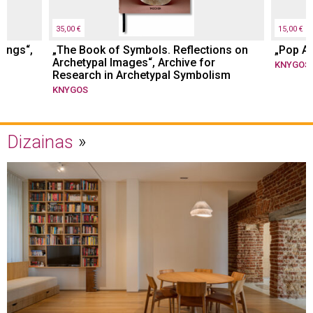
35,00 €
15,00 €
tings“,
„The Book of Symbols. Reflections on
„Pop Ar
Archetypal Images“, Archive for
KNYGOS
Research in Archetypal Symbolism
KNYGOS
Dizainas