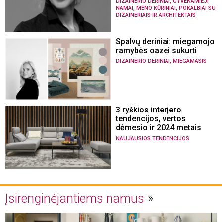
,
DIZAINERIO DERINIAI
GYVENAMIEJI
,
,
NAMAI
MENO KŪRINIAI
POKALBIAI SU
DIZAINERIAIS IR ARCHITEKTAIS
Spalvų deriniai: miegamojo
ramybės oazei sukurti
,
DIZAINERIO DERINIAI
MIEGAMASIS
3 ryškios interjero
tendencijos, vertos
dėmesio ir 2024 metais
NAUJAUSIOS TENDENCIJOS
Įsirenginėjantiems namus