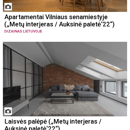
Apartamentai Vilniaus senamiestyje
(„Metų interjeras / Auksinė paletė‘22“)
DIZAINAS LIETUVOJE
Laisvės palėpė („Metų interjeras /
Auksinė paletė‘22“)