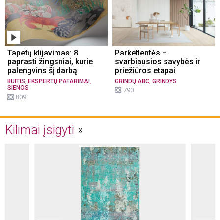
Tapetų klijavimas: 8
Parketlentės –
paprasti žingsniai, kurie
svarbiausios savybės ir
palengvins šį darbą
priežiūros etapai
,
,
,
BUITIS
EKSPERTŲ PATARIMAI
GRINDŲ ABC
GRINDYS
SIENOS
790
809
Kilimai įsigyti