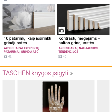
10 patarimų, kaip išsirinkti
Kontrastų mėgėjams –
grindjuostes
baltos grindjuostės
,
,
AKSESUARAI
EKSPERTŲ
AKSESUARAI
NAUJAUSIOS
,
PATARIMAI
GRINDŲ ABC
TENDENCIJOS
42
40
TASCHEN knygos įsigyti