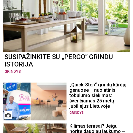
SUSIPAŽINKITE SU „PERGO“ GRINDŲ
ISTORIJA
GRINDYS
„Quick-Step“ grindų kūrėjų
genuose – nuolatinis
tobulumo siekimas:
švenčiamas 25 metų
jubiliejus Lietuvoje
GRINDYS
Kilimas terasai? Jeigu
norite daugiau jaukumo –