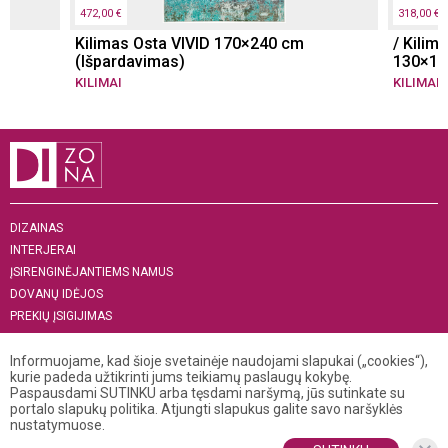
472,00 €
318,00 €
Kilimas Osta VIVID 170×240 cm
/ Kilim
(Išpardavimas)
130×19
KILIMAI
KILIMAI
DIZAINAS
INTERJERAI
ĮSIRENGINĖJANTIEMS NAMUS
DOVANŲ IDĖJOS
PREKIŲ ĮSIGIJIMAS
APIE MUS
Informuojame, kad šioje svetainėje naudojami slapukai („cookies“),
„MENAS INTERJERUI 2019“
kurie padeda užtikrinti jums teikiamų paslaugų kokybę.
Paspausdami SUTINKU arba tęsdami naršymą, jūs sutinkate su
+370 521 04 141
portalo slapukų politika. Atjungti slapukus galite savo naršyklės
info@dizona.lt
nustatymuose.
Visos teisės saugomos. © 2026 DIZONA