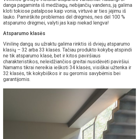
danga pagaminta iš medžiagų, nebijančių vandens, ją galima
kloti tokiose patalpose kaip vonia, virtuvė ar ties įėjimu iš
lauko. Pamirškite problemas dėl drėgmės, nes dėl 100 %
atsparumo drėgmei, valyti jas kaip niekad lengva!
Atsparumo klasės
Vinilinę dangą su užraktu galima rinktis iš dviejų atsparumo
klasių – 32 arba 33 klasės. Tačiau produkto kokybę atspindi
ne tik atsparumo klasė, bet ir kitos paviršiaus
charakteristikos, neleidžiančios greitai nusidėvėti paviršiui.
Namams tikrai nereikia ieškoti 34 klasės, visiškai užtenka ir
32 klasės, tik kokybiškos ir su geromis savybėmis bei
garantijomis.