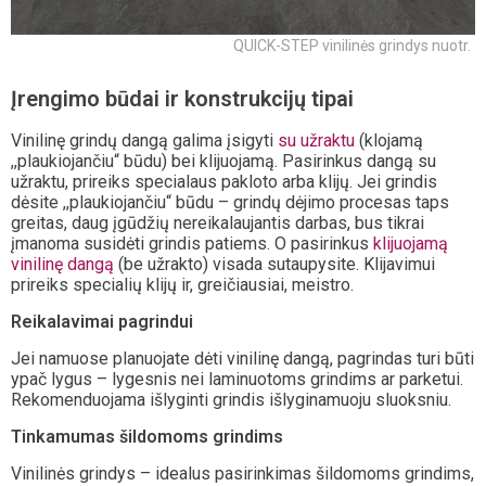
QUICK-STEP vinilinės grindys nuotr.
Įrengimo būdai ir konstrukcijų tipai
Vinilinę grindų dangą galima įsigyti
su užraktu
(klojamą
,,plaukiojančiu“ būdu) bei klijuojamą. Pasirinkus dangą su
užraktu, prireiks specialaus pakloto arba klijų. Jei grindis
dėsite ,,plaukiojančiu“ būdu – grindų dėjimo procesas taps
greitas, daug įgūdžių nereikalaujantis darbas, bus tikrai
įmanoma susidėti grindis patiems. O pasirinkus
klijuojamą
vinilinę dangą
(be užrakto) visada sutaupysite. Klijavimui
prireiks specialių klijų ir, greičiausiai, meistro.
Reikalavimai pagrindui
Jei namuose planuojate dėti vinilinę dangą, pagrindas turi būti
ypač lygus – lygesnis nei laminuotoms grindims ar parketui.
Rekomenduojama išlyginti grindis išlyginamuoju sluoksniu.
Tinkamumas šildomoms grindims
Vinilinės grindys – idealus pasirinkimas šildomoms grindims,