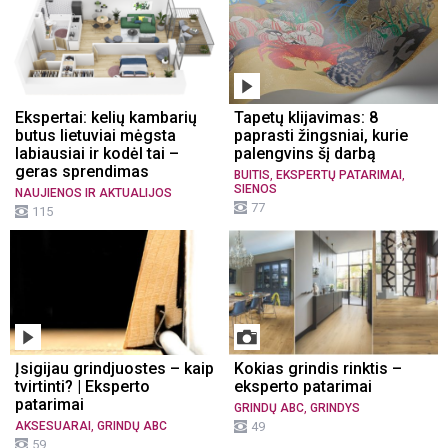
Ekspertai: kelių kambarių
Tapetų klijavimas: 8
butus lietuviai mėgsta
paprasti žingsniai, kurie
labiausiai ir kodėl tai –
palengvins šį darbą
geras sprendimas
,
,
BUITIS
EKSPERTŲ PATARIMAI
SIENOS
NAUJIENOS IR AKTUALIJOS
77
115
Įsigijau grindjuostes – kaip
Kokias grindis rinktis –
tvirtinti? | Eksperto
eksperto patarimai
patarimai
,
GRINDŲ ABC
GRINDYS
,
AKSESUARAI
GRINDŲ ABC
49
59