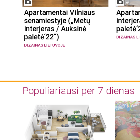
Apartamentai Vilniaus
Aparta
senamiestyje („Metų
interje
interjeras / Auksinė
paletė‘
paletė‘22“)
DIZAINAS L
DIZAINAS LIETUVOJE
Populiariausi per 7 dienas