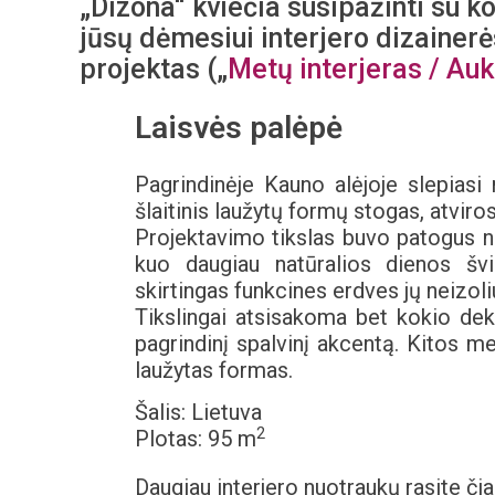
„Dizona“ kviečia susipažinti su ko
jūsų dėmesiui interjero dizainer
projektas („
Metų interjeras / Auk
Laisvės palėpė
Pagrindinėje Kauno alėjoje slepiasi
šlaitinis laužytų formų stogas, atviro
Projektavimo tikslas buvo patogus n
kuo daugiau natūralios dienos švie
skirtingas funkcines erdves jų neizol
Tikslingai atsisakoma bet kokio de
pagrindinį spalvinį akcentą. Kitos m
laužytas formas.
Šalis: Lietuva
2
Plotas: 95 m
Daugiau interjero nuotraukų rasite čia