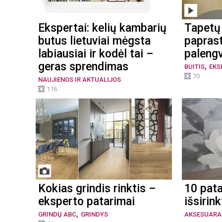
Ekspertai: kelių kambarių
Tapetų 
butus lietuviai mėgsta
paprast
labiausiai ir kodėl tai –
palengv
,
geras sprendimas
BUITIS
EKS
70
NAUJIENOS IR AKTUALIJOS
116
Kokias grindis rinktis –
10 pata
eksperto patarimai
išsirin
,
GRINDŲ ABC
GRINDYS
AKSESUARA