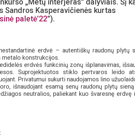
nkurso „Metų interjeras“ dalyviais. Šį k
ės Sandros Kasperavičienės kurtas
sinė paletė‘22
“).
 nestandartinė erdvė – autentiškų raudonų plytų s
s metalo konstrukcijos.
edidelės erdvės funkcinių zonų išplanavimas, išsa
sos. Suprojektuotos stiklo pertvaros leido ats
iuojant. Privatumui sukurti naudojamos lino užuolaid
koro, išnaudojant esamą senų raudonų plytų sieną
edžiagos neutralios, paliekant kuo švaresnę erdvę i
: