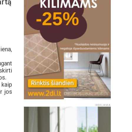
artą
iena,
ugant
kirti
os.
 kaip
r jos
REKLAMA