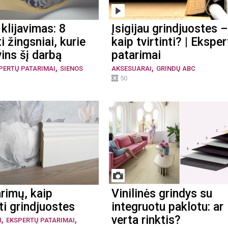
klijavimas: 8
Įsigijau grindjuostes –
i žingsniai, kurie
kaip tvirtinti? | Ekspe
ins šį darbą
patarimai
,
,
PERTŲ PATARIMAI
SIENOS
AKSESUARAI
GRINDŲ ABC
50
rimų, kaip
Vinilinės grindys su
kti grindjuostes
integruotu paklotu: ar
,
,
verta rinktis?
I
EKSPERTŲ PATARIMAI