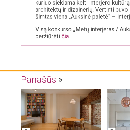
kuriuo siekiama kelti interjero kultūr
architektų ir dizainerių. Vertinti buvo
šimtas viena „Auksinė paletė“ – inter
Visą konkurso
„
Metų interjeras / Auk
peržiūrėti
čia
.
Panašūs