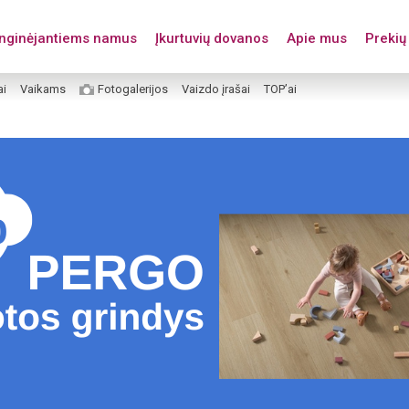
enginėjantiems namus
Įkurtuvių dovanos
Apie mus
Prekių 
ai
Vaikams
Fotogalerijos
Vaizdo įrašai
TOP’ai