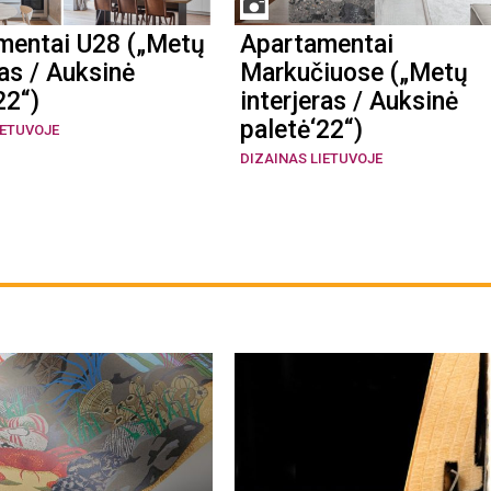
mentai U28 („Metų
Apartamentai
ras / Auksinė
Markučiuose („Metų
22“)
interjeras / Auksinė
paletė‘22“)
IETUVOJE
DIZAINAS LIETUVOJE