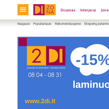
Dizainas
Interjerai
Įsir
Naujausi
Populiariausi
Rekomenduojame
Ekspertų patarim