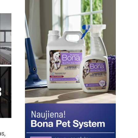
3
as,