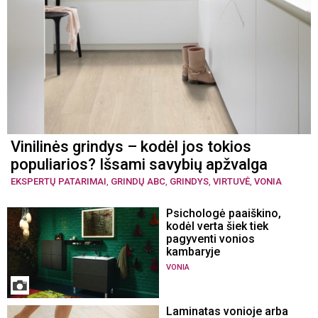
Vinilinės grindys – kodėl jos tokios
populiarios? Išsami savybių apžvalga
EKSPERTŲ PATARIMAI
,
GRINDŲ ABC
,
GRINDYS
,
VIRTUVĖ
,
VONIA
Psichologė paaiškino,
kodėl verta šiek tiek
pagyventi vonios
kambaryje
VONIA
Laminatas vonioje arba