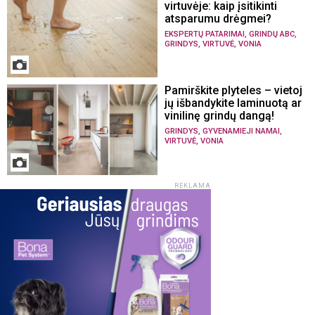
virtuvėje: kaip įsitikinti
atsparumu drėgmei?
,
,
EKSPERTŲ PATARIMAI
GRINDŲ ABC
,
,
GRINDYS
VIRTUVĖ
VONIA
Pamirškite plyteles – vietoj
jų išbandykite laminuotą ar
vinilinę grindų dangą!
,
,
GRINDYS
GYVENAMIEJI NAMAI
,
VIRTUVĖ
VONIA
REKLAMA