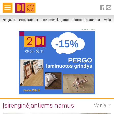
Naujausi
Populiariausi
Rekomenduojame
Ekspertų patarimai
Vaika
REKLAMA
Įsirenginėjantiems namus
Vonia