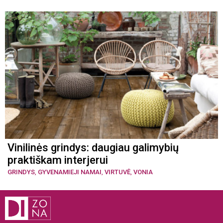
Vinilinės grindys: daugiau galimybių
praktiškam interjerui
GRINDYS
,
GYVENAMIEJI NAMAI
,
VIRTUVĖ
,
VONIA