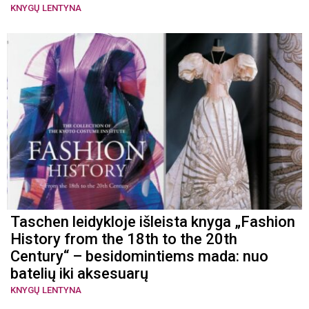
KNYGŲ LENTYNA
Taschen leidykloje išleista knyga „Fashion
History from the 18th to the 20th
Century“ – besidomintiems mada: nuo
batelių iki aksesuarų
KNYGŲ LENTYNA