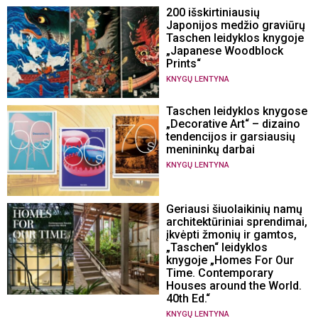
200 išskirtiniausių
Japonijos medžio graviūrų
Taschen leidyklos knygoje
„Japanese Woodblock
Prints“
KNYGŲ LENTYNA
Taschen leidyklos knygose
„Decorative Art“ – dizaino
tendencijos ir garsiausių
menininkų darbai
KNYGŲ LENTYNA
Geriausi šiuolaikinių namų
architektūriniai sprendimai,
įkvėpti žmonių ir gamtos,
„Taschen“ leidyklos
knygoje „Homes For Our
Time. Contemporary
Houses around the World.
40th Ed.“
KNYGŲ LENTYNA