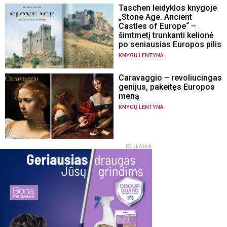
Taschen leidyklos knygoje
„Stone Age. Ancient
Castles of Europe“ –
šimtmetį trunkanti kelionė
po seniausias Europos pilis
KNYGŲ LENTYNA
Caravaggio – revoliucingas
genijus, pakeitęs Europos
meną
KNYGŲ LENTYNA
REKLAMA