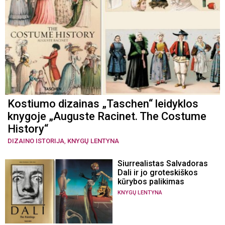
Kostiumo dizainas „Taschen“ leidyklos
knygoje „Auguste Racinet. The Costume
History“
DIZAINO ISTORIJA
,
KNYGŲ LENTYNA
Siurrealistas Salvadoras
Dali ir jo groteskiškos
kūrybos palikimas
KNYGŲ LENTYNA