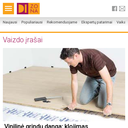
Naujausi
Populiariausi
Rekomenduojame
Ekspertų patarimai
Vaika
Vaizdo įrašai
Vinilinė grindų danga: klojimas