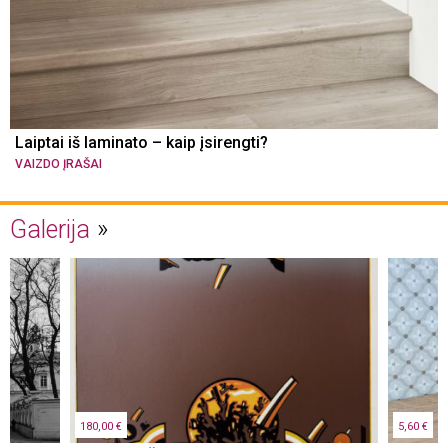
Laiptai iš laminato – kaip įsirengti?
VAIZDO ĮRAŠAI
Galerija
180,00 €
5,60 €