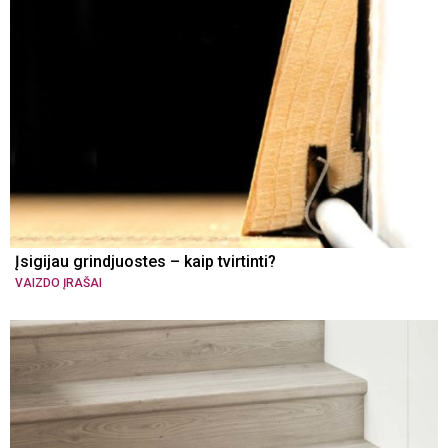
Įsigijau grindjuostes – kaip tvirtinti?
VAIZDO ĮRAŠAI