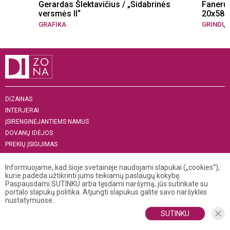
Gerardas Šlektavičius / „Sidabrinės
Faneruo
versmės II“
20x58m
GRAFIKA
GRINDŲ 
DIZAINAS
INTERJERAI
ĮSIRENGINĖJANTIEMS NAMUS
DOVANŲ IDĖJOS
PREKIŲ ĮSIGIJIMAS
APIE MUS
Informuojame, kad šioje svetainėje naudojami slapukai („cookies“),
„MENAS INTERJERUI 2019“
kurie padeda užtikrinti jums teikiamų paslaugų kokybę.
Paspausdami SUTINKU arba tęsdami naršymą, jūs sutinkate su
+370 521 04 141
portalo slapukų politika. Atjungti slapukus galite savo naršyklės
info@dizona.lt
nustatymuose.
Visos teisės saugomos. © 2026 DIZONA
SUTINKU
Kopijuoti, dauginti bei platinti puslapio turinį galima tik gavus raštišką
DIZONOS redakcijos sutikimą.