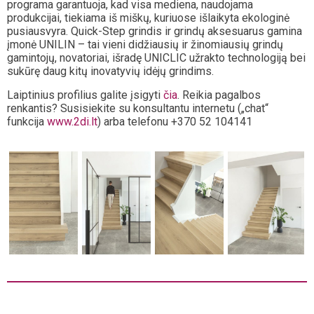
programa garantuoja, kad visa mediena, naudojama
produkcijai, tiekiama iš miškų, kuriuose išlaikyta ekologinė
pusiausvyra. Quick-Step grindis ir grindų aksesuarus gamina
įmonė UNILIN – tai vieni didžiausių ir žinomiausių grindų
gamintojų, novatoriai, išradę UNICLIC užrakto technologiją bei
sukūrę daug kitų inovatyvių idėjų grindims.
Laiptinius profilius galite įsigyti
čia
. Reikia pagalbos
renkantis? Susisiekite su konsultantu internetu („chat“
funkcija
www.2di.lt
) arba telefonu +370 52 104141