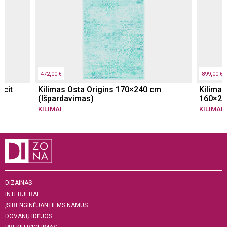
472,00 €
899,00 €
acit
Kilimas Osta Origins 170×240 cm
Kilima
(Išpardavimas)
160×23
KILIMAI
KILIMAI
DIZAINAS
INTERJERAI
ĮSIRENGINĖJANTIEMS NAMUS
DOVANŲ IDĖJOS