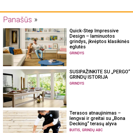
Panašūs
Quick-Step Impressive
Design – laminuotos
grindys, įkvėptos klasikinės
eglutės
GRINDYS
SUSIPAŽINKITE SU „PERGO“
GRINDŲ ISTORIJA
GRINDYS
Terasos atnaujinimas –
lengvai ir greitai su „Bona
Decking“ terasų alyva
,
BUITIS
GRINDŲ ABC