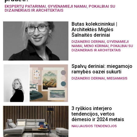
EKSPERTŲ PATARIMAI
,
GYVENAMIEJI NAMAI
,
POKALBIAI SU
DIZAINERIAIS IR ARCHITEKTAIS
Butas kolekcininkui |
Architektės Miglės
Šalnaitės deriniai
,
DIZAINERIO DERINIAI
GYVENAMIEJI
,
,
NAMAI
MENO KŪRINIAI
POKALBIAI SU
DIZAINERIAIS IR ARCHITEKTAIS
Spalvų deriniai: miegamojo
ramybės oazei sukurti
,
DIZAINERIO DERINIAI
MIEGAMASIS
3 ryškios interjero
tendencijos, vertos
dėmesio ir 2024 metais
NAUJAUSIOS TENDENCIJOS