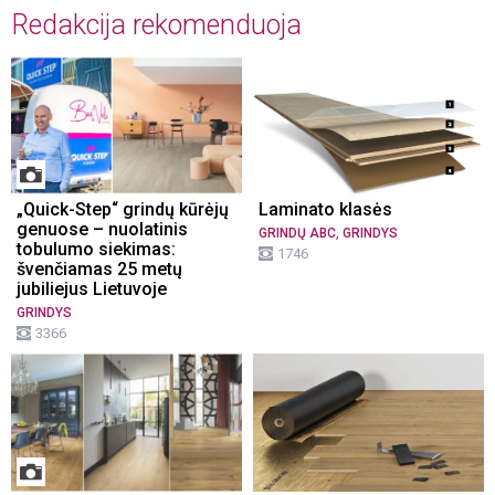
Redakcija rekomenduoja
„Quick-Step“ grindų kūrėjų
Laminato klasės
genuose – nuolatinis
,
GRINDŲ ABC
GRINDYS
tobulumo siekimas:
1746
švenčiamas 25 metų
jubiliejus Lietuvoje
GRINDYS
3366