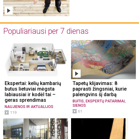
Populiariausi per 7 dienas
Ekspertai: kelių kambarių
Tapetų klijavimas: 8
butus lietuviai mėgsta
paprasti žingsniai, kurie
labiausiai ir kodėl tai –
palengvins šį darbą
geras sprendimas
,
,
BUITIS
EKSPERTŲ PATARIMAI
SIENOS
NAUJIENOS IR AKTUALIJOS
61
119