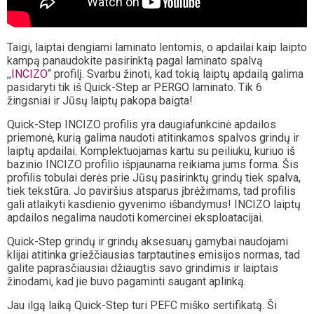
Taigi, laiptai dengiami laminato lentomis, o apdailai kaip laipto
kampą panaudokite pasirinktą pagal laminato spalvą
,,
INCIZO
“ profilį. Svarbu žinoti, kad tokią laiptų apdailą galima
pasidaryti tik iš Quick-Step ar PERGO laminato. Tik 6
žingsniai ir Jūsų laiptų pakopa baigta!
Quick-Step INCIZO profilis yra daugiafunkcinė apdailos
priemonė, kurią galima naudoti atitinkamos spalvos grindų ir
laiptų apdailai. Komplektuojamas kartu su peiliuku, kuriuo iš
bazinio INCIZO profilio išpjaunama reikiama jums forma. Šis
profilis tobulai derės prie Jūsų pasirinktų grindų tiek spalva,
tiek tekstūra. Jo paviršius atsparus įbrėžimams, tad profilis
gali atlaikyti kasdienio gyvenimo išbandymus! INCIZO laiptų
apdailos negalima naudoti komercinei eksploatacijai.
Quick-Step grindų ir grindų aksesuarų gamybai naudojami
klijai atitinka griežčiausias tarptautines emisijos normas, tad
galite paprasčiausiai džiaugtis savo grindimis ir laiptais
žinodami, kad jie buvo pagaminti saugant aplinką.
Jau ilgą laiką Quick-Step turi PEFC miško sertifikatą. Ši