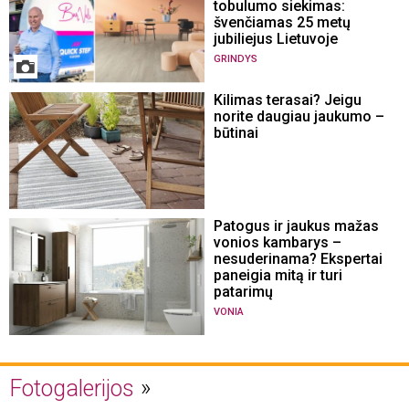
tobulumo siekimas:
švenčiamas 25 metų
jubiliejus Lietuvoje
GRINDYS
Kilimas terasai? Jeigu
norite daugiau jaukumo –
būtinai
Patogus ir jaukus mažas
vonios kambarys –
nesuderinama? Ekspertai
paneigia mitą ir turi
patarimų
VONIA
Fotogalerijos