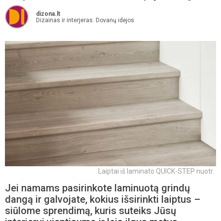
dizona.lt
Dizainas ir interjeras. Dovanų idėjos
Laiptai iš laminato QUICK-STEP nuotr.
Jei namams pasirinkote laminuotą grindų
dangą ir galvojate, kokius išsirinkti laiptus –
siūlome sprendimą, kuris suteiks Jūsų