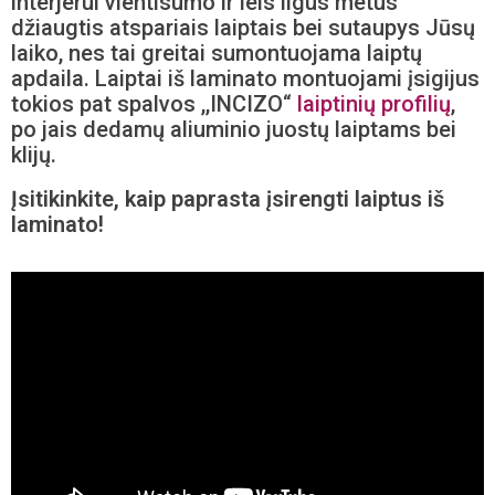
interjerui vientisumo ir leis ilgus metus
džiaugtis atspariais laiptais bei sutaupys Jūsų
laiko, nes tai greitai sumontuojama laiptų
apdaila. Laiptai iš laminato montuojami įsigijus
tokios pat spalvos ,,INCIZO“
laiptinių profilių
,
po jais dedamų aliuminio juostų laiptams bei
klijų.
Įsitikinkite, kaip paprasta įsirengti laiptus iš
laminato!