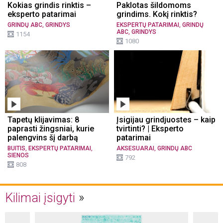
Kokias grindis rinktis –
Paklotas šildomoms
eksperto patarimai
grindims. Kokį rinktis?
,
,
GRINDŲ ABC
GRINDYS
EKSPERTŲ PATARIMAI
GRINDŲ
,
ABC
GRINDYS
1154
1080
Tapetų klijavimas: 8
Įsigijau grindjuostes – kaip
paprasti žingsniai, kurie
tvirtinti? | Eksperto
palengvins šį darbą
patarimai
,
,
,
BUITIS
EKSPERTŲ PATARIMAI
AKSESUARAI
GRINDŲ ABC
SIENOS
792
808
Kilimai įsigyti