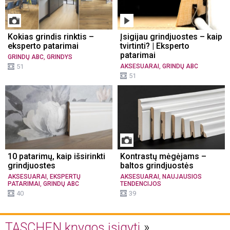
Kokias grindis rinktis –
Įsigijau grindjuostes – kaip
eksperto patarimai
tvirtinti? | Eksperto
patarimai
,
GRINDŲ ABC
GRINDYS
,
51
AKSESUARAI
GRINDŲ ABC
51
10 patarimų, kaip išsirinkti
Kontrastų mėgėjams –
grindjuostes
baltos grindjuostės
,
,
AKSESUARAI
EKSPERTŲ
AKSESUARAI
NAUJAUSIOS
,
PATARIMAI
GRINDŲ ABC
TENDENCIJOS
40
39
TASCHEN knygos įsigyti