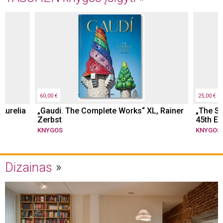
60,00 €
25,00 €
 Aurelia
„Gaudi. The Complete Works“ XL, Rainer
„The St
Zerbst
45th Ed
KNYGOS
KNYGOS
Dizainas