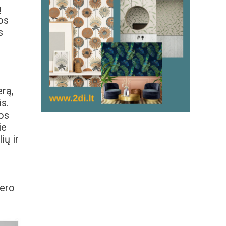
ą
os
s
erą,
s.
tos
ie
ių ir
jero