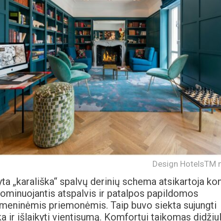
Design HotelsTM n
ikyta „karališka“ spalvų derinių schema atsikartoja ko
ominuojantis atspalvis ir patalpos papildomos
 meninėmis priemonėmis. Taip buvo siekta sujungti
ika ir išlaikyti vientisumą. Komfortui taikomas didžiul