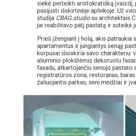
siekė perteikti aristokratišką įvaizdį,
pasijusti išskirtinėje aplinkoje. Už vi
studija
CBAG.studio
su architektais 
jie reabilitavo patį pastatą ir suteikė 
Prieš įžengiant į holą, akis patraukia s
apartamentus ir jungiantys senąjį pasta
korpusai išsiskiria savo charakteriu: v
aliuminio plokštėmis dekoruotu fasad
fasadu, atkartojančiu senojo pastato 
registratūros zona, restoranas, baras 
žaliuojantis parkas, seni medžiai ir į