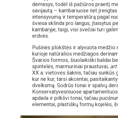
dėmesys, todėl iš pažiūros praeitį me
savijautą – kambariuose net įrengtas 
intensyvumą ir temperatūrą pagal nu
šviesa sklinda pro langus, įtaisytus p
kambaryje, taigi, visi svečiai turi ga
erdvės.
Pušinės plokštės ir alyvuota medžio 
kurioje natūralios medžiagos derinamo
Švarios formos, šiuolaikiški baldai be
spintelės, marmuriniai praustuvai,
art
XX a. vietovės šaknis, tačiau sunkūs g
kur ne kur, tarsi akcentai, pasitaikant
dvelksmą. Sodrūs tonai ir spalvų derin
Konservatyvesniuose apartamentuose
apdaila ir pilkšvi tonai, tačiau puošnum
elementai, plastiškų formų kojelės, š