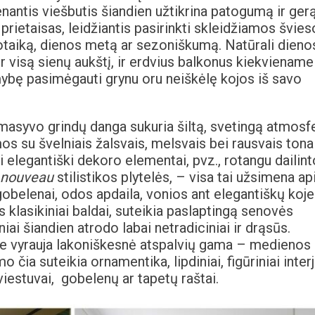
nantis viešbutis šiandien užtikrina patogumą ir ger
prietaisas, leidžiantis pasirinkti skleidžiamos švies
otaiką, dienos metą ar sezoniškumą. Natūrali dieno
er visą sienų aukštį, ir erdvius balkonus kiekviename
limybę pasimėgauti grynu oru neiškėlę kojos iš savo
masyvo grindų danga sukuria šiltą, svetingą atmosf
s su švelniais žalsvais, melsvais bei rausvais tonai
i elegantiški dekoro elementai, pvz., rotangu dailin
 nouveau
stilistikos plytelės, – visa tai užsimena ap
obelenai, odos apdaila, vonios ant elegantiškų kojel
ys klasikiniai baldai, suteikia paslaptingą senovės
iai šiandien atrodo labai netradiciniai ir drąsūs.
 vyrauja lakoniškesnė atspalvių gama – medienos
o čia suteikia ornamentika, lipdiniai, figūriniai inter
viestuvai, gobelenų ar tapetų raštai.