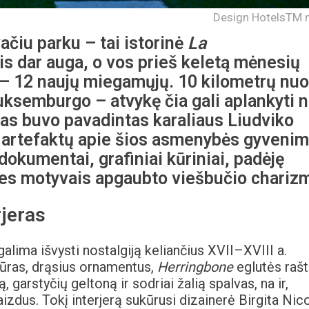
Design HotelsTM n
ačiu parku – tai istorinė
La
 vis dar auga, o vos prieš keletą mėnesių
 – 12 naujų miegamųjų. 10 kilometrų nuo
uksemburgo – atvykę čia gali aplankyti n
tas buvo pavadintas karaliaus Liudviko
u artefaktų apie šios asmenybės gyvenim
 dokumentai, grafiniai kūriniai, padėję
ies motyvais apgaubto viešbučio chariz
rjeras
ima išvysti nostalgiją keliančius XVII–XVIII a.
tūras, drąsius ornamentus,
Herringbone
eglutės rašt
 garstyčių geltoną ir sodriai žalią spalvas, na ir,
izdus. Tokį interjerą sukūrusi dizainerė Birgita Nic