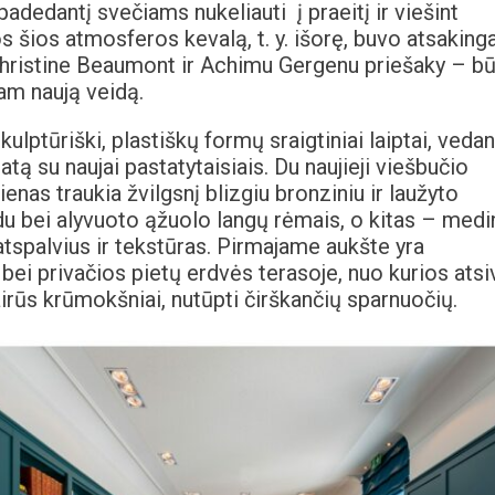
 padedantį svečiams nukeliauti į praeitį ir viešint
sos šios atmosferos kevalą, t. y. išorę, buvo atsaking
Christine Beaumont ir Achimu Gergenu priešaky – bū
jam naują veidą.
kulptūriški, plastiškų formų sraigtiniai laiptai, vedan
tą su naujai pastatytaisiais. Du naujieji viešbučio
ienas traukia žvilgsnį blizgiu bronziniu ir laužyto
u bei alyvuoto ąžuolo langų rėmais, o kitas – medi
atspalvius ir tekstūras. Pirmajame aukšte yra
bei privačios pietų erdvės terasoje, nuo kurios atsi
vairūs krūmokšniai, nutūpti čirškančių sparnuočių.