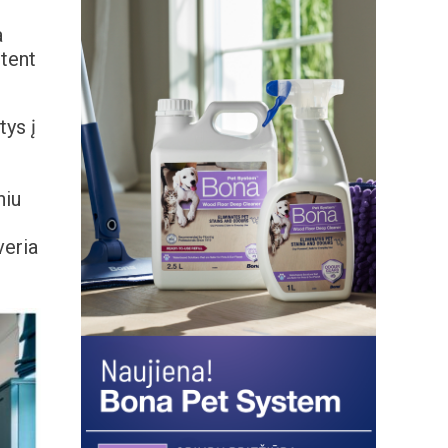
a
tent
tys į
niu
veria