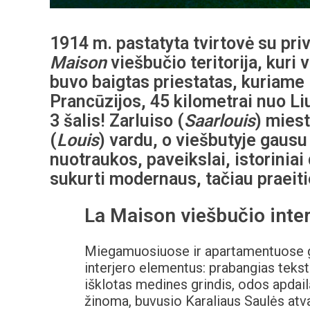
1914 m. pastatyta tvirtovė su priv
Maison
viešbučio teritorija, kuri
buvo baigtas priestatas, kuriame
Prancūzijos, 45 kilometrai nuo Li
3 šalis! Zarluiso (
Saarlouis
) mies
(
Louis
) vardu, o viešbutyje gaus
nuotraukos, paveikslai, istoriniai
sukurti modernaus, tačiau praeit
La Maison viešbučio inte
Miegamuosiuose ir apartamentuose gal
interjero elementus: prabangias teks
išklotas medines grindis, odos apdailą,
žinoma, buvusio Karaliaus Saulės atva