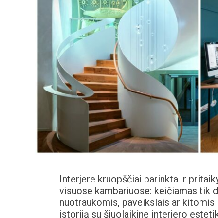
Interjere kruopščiai parinkta ir prita
visuose kambariuose: keičiamas tik d
nuotraukomis, paveikslais ar kitomis
istoriją su šiuolaikine interjero estet