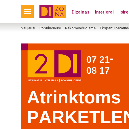
Dizainas
Interjerai
Įsir
Naujausi
Populiariausi
Rekomenduojame
Ekspertų patarim