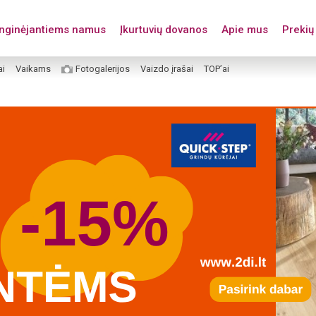
enginėjantiems namus
Įkurtuvių dovanos
Apie mus
Prekių 
ai
Vaikams
Fotogalerijos
Vaizdo įrašai
TOP’ai