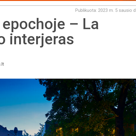
Publikuota: 2023 m. 5 sausio d
 epochoje – La
 interjeras
.lt