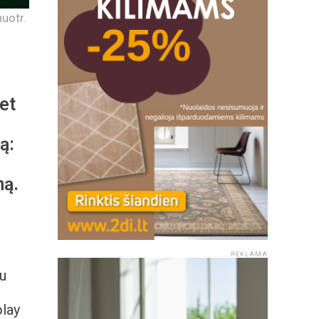
uotr.
et
ą:
mą.
REKLAMA
u
olay