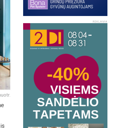
REKLAMA
uotr.
ne
is