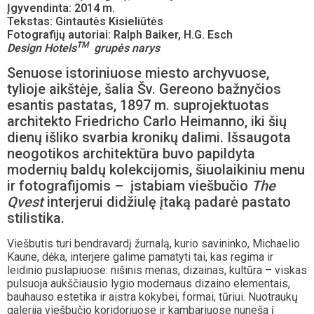
Įgyvendinta: 2014 m.
Tekstas: Gintautės Kisieliūtės
Fotografijų autoriai:
Ralph Baiker, H.G. Esch
TM
Design Hotels
grupės narys
Senuose istoriniuose miesto archyvuose,
tylioje aikštėje, šalia Šv. Gereono bažnyčios
esantis pastatas, 1897 m. suprojektuotas
architekto Friedricho Carlo Heimanno, iki šių
dienų išliko svarbia kronikų dalimi. Išsaugota
neogotikos architektūra buvo papildyta
modernių baldų kolekcijomis, šiuolaikiniu menu
ir fotografijomis – įstabiam viešbučio
The
Qvest
interjerui didžiulę įtaką padarė pastato
stilistika.
Viešbutis turi bendravardį žurnalą, kurio savininko, Michaelio
Kaune, dėka, interjere galime pamatyti tai, kas regima ir
leidinio puslapiuose: nišinis menas, dizainas, kultūra – viskas
pulsuoja aukščiausio lygio modernaus dizaino elementais,
bauhauso estetika ir aistra kokybei, formai, tūriui. Nuotraukų
galerija viešbučio koridoriuose ir kambariuose nuneša į