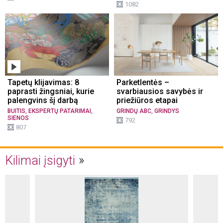
1082
Tapetų klijavimas: 8
Parketlentės –
paprasti žingsniai, kurie
svarbiausios savybės ir
palengvins šį darbą
priežiūros etapai
,
,
,
BUITIS
EKSPERTŲ PATARIMAI
GRINDŲ ABC
GRINDYS
SIENOS
792
807
Kilimai įsigyti