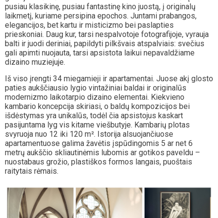
pusiau klasikinę, pusiau fantastinę kino juostą, į originalų
laikmetį, kuriame persipina epochos. Juntami prabangos,
elegancijos, bet kartu ir misticizmo bei paslapties
prieskoniai. Daug kur, tarsi nespalvotoje fotografijoje, vyrauja
balti ir juodi deriniai, papildyti pilkšvais atspalviais: svečius
gali apimti nuojauta, tarsi apsistota laikui nepavaldžiame
dizaino muziejuje.
Iš viso įrengti 34 miegamieji ir apartamentai. Juose akį glosto
paties aukščiausio lygio vintažiniai baldai ir originalūs
modernizmo laikotarpio dizaino elementai. Kiekvieno
kambario koncepcija skiriasi, o baldų kompozicijos bei
išdėstymas yra unikalūs, todėl čia apsistojus kaskart
pasijuntama lyg vis kitame viešbutyje. Kambarių plotas
svyruoja nuo 12 iki 120 m². Istorija alsuojančiuose
apartamentuose galima žavėtis įspūdingomis 5 ar net 6
metrų aukščio skliautinėmis lubomis ar gotikos paveldu –
nuostabaus grožio, plastiškos formos langais, puoštais
raitytais rėmais.