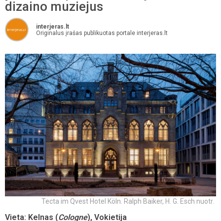
dizaino muziejus
interjeras.lt
Originalus įrašas publikuotas portale interjeras.lt
Tecta im Qvest Hotel Köln. Ralph Baiker, H. G. Esch nuotr.
Vieta: Kelnas (
Cologne
), Vokietija