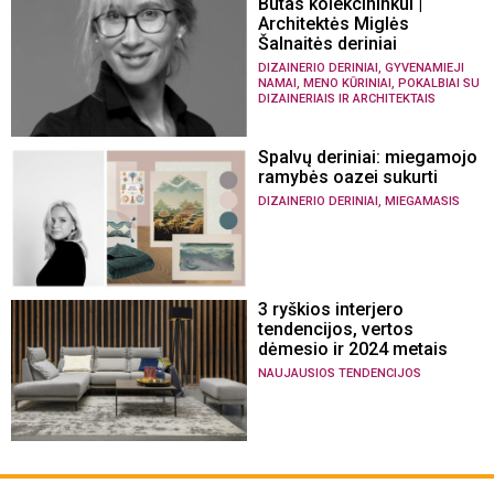
Butas kolekcininkui |
Architektės Miglės
Šalnaitės deriniai
,
DIZAINERIO DERINIAI
GYVENAMIEJI
,
,
NAMAI
MENO KŪRINIAI
POKALBIAI SU
DIZAINERIAIS IR ARCHITEKTAIS
Spalvų deriniai: miegamojo
ramybės oazei sukurti
,
DIZAINERIO DERINIAI
MIEGAMASIS
3 ryškios interjero
tendencijos, vertos
dėmesio ir 2024 metais
NAUJAUSIOS TENDENCIJOS