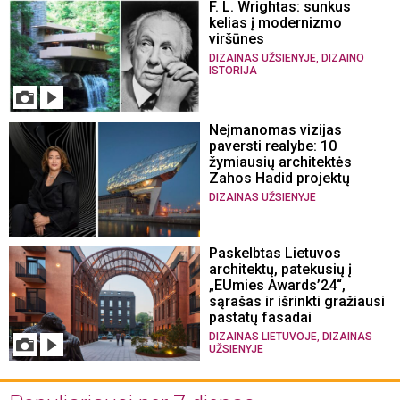
F. L. Wrightas: sunkus
kelias į modernizmo
viršūnes
,
DIZAINAS UŽSIENYJE
DIZAINO
ISTORIJA
Neįmanomas vizijas
paversti realybe: 10
žymiausių architektės
Zahos Hadid projektų
DIZAINAS UŽSIENYJE
Paskelbtas Lietuvos
architektų, patekusių į
„EUmies Awards’24“,
sąrašas ir išrinkti gražiausi
pastatų fasadai
,
DIZAINAS LIETUVOJE
DIZAINAS
UŽSIENYJE