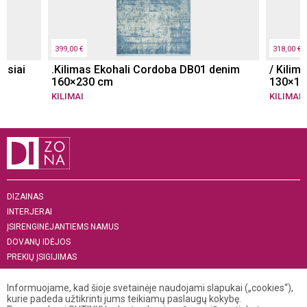
399,00 €
318,00 €
msiai
.Kilimas Ekohali Cordoba DB01 denim
/ Kilim
160×230 cm
130×19
KILIMAI
KILIMAI
DIZAINAS
INTERJERAI
ĮSIRENGINĖJANTIEMS NAMUS
DOVANŲ IDĖJOS
PREKIŲ ĮSIGIJIMAS
APIE MUS
„MENAS INTERJERUI 2019“
Informuojame, kad šioje svetainėje naudojami slapukai („cookies“),
kurie padeda užtikrinti jums teikiamų paslaugų kokybę.