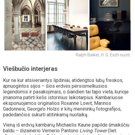
Ralph Baiker, H. G. Esch nuotr.
Viešbučio interjeras
Kur ne kur atsiveriantys lipdiniai, atidengtos lubų freskos,
apnuogintos sijos – šios erdvės persismelkusios
legendomis ir pasakojimais, o šiandien tai tapo vieta, kurioje
įmanoma patirti kelis istorinius laikotarpius. Kambariuose
eksponuojamos originalios Roxanne Lowit, Marinos
Gadonneix, George’o Holzo ir kitų menininkų fotografijos,
padedančios sukurti atitinkamą nuotaiką.
Vieną iš erdvių kambarių Michaelis Kaune papildė šmaikščiu
baldu – dizainerio Vernerio Pantono
Living Tower
(liet.