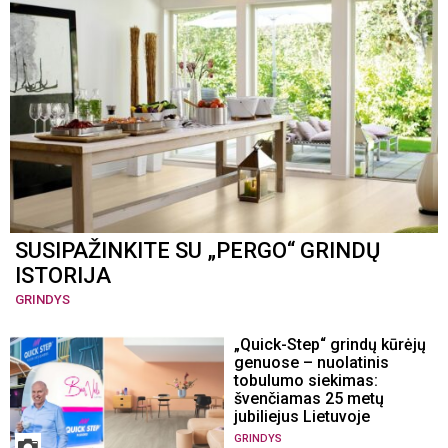
SUSIPAŽINKITE SU „PERGO“ GRINDŲ
ISTORIJA
GRINDYS
„Quick-Step“ grindų kūrėjų
genuose – nuolatinis
tobulumo siekimas:
švenčiamas 25 metų
jubiliejus Lietuvoje
GRINDYS