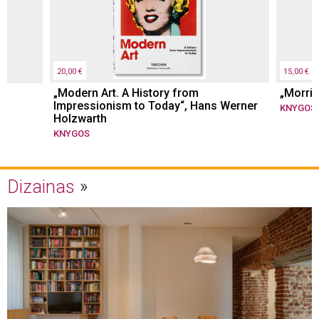
20,00 €
15,00 €
„Modern Art. A History from
„Morris
Impressionism to Today“, Hans Werner
KNYGOS
Holzwarth
KNYGOS
Dizainas