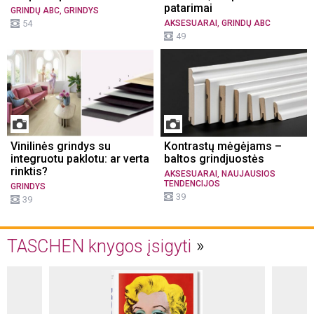
patarimai
,
GRINDŲ ABC
GRINDYS
,
54
AKSESUARAI
GRINDŲ ABC
49
Vinilinės grindys su
Kontrastų mėgėjams –
integruotu paklotu: ar verta
baltos grindjuostės
rinktis?
,
AKSESUARAI
NAUJAUSIOS
TENDENCIJOS
GRINDYS
39
39
TASCHEN knygos įsigyti