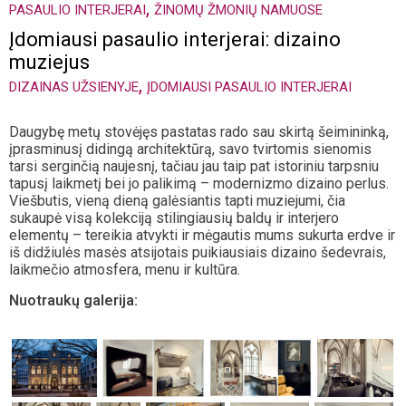
,
PASAULIO INTERJERAI
ŽINOMŲ ŽMONIŲ NAMUOSE
Įdomiausi pasaulio interjerai: dizaino
muziejus
,
DIZAINAS UŽSIENYJE
ĮDOMIAUSI PASAULIO INTERJERAI
Daugybę metų stovėjęs pastatas rado sau skirtą šeimininką,
įprasminusį didingą architektūrą, savo tvirtomis sienomis
tarsi serginčią naujesnį, tačiau jau taip pat istoriniu tarpsniu
tapusį laikmetį bei jo palikimą – modernizmo dizaino perlus.
Viešbutis, vieną dieną galėsiantis tapti muziejumi, čia
sukaupė visą kolekciją stilingiausių baldų ir interjero
elementų – tereikia atvykti ir mėgautis mums sukurta erdve ir
iš didžiulės masės atsijotais puikiausiais dizaino šedevrais,
laikmečio atmosfera, menu ir kultūra.
Nuotraukų galerija: