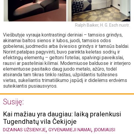
Ralph Baiker, H. G. Esch nuotr.
Viešbutyje vyrauja kontrastingi deriniai – tamsios grindys,
akinamai baltos sienos ir lubos, juodi, tamsios odos
gobelenai, juodmedis arba šviesios grindys ir tamsūs baldai.
Norint patalpas pagyvinti, buvo parinkta keletas sodrių ir
efektingų elementų – geltoni foteliai, spalvingi paveikslai,
rausvi ar pasteliniai kilimai. Moderniuose balduose ir interjero
elementuose pasitaiko daug juodo metalo, ažūro, todėl
atsiranda tam tikras tinklo raštas, užpildantis tuštesnes
vietas, sukeliantis trimatiškumo įspūdį ir didelėms erdvėms
suteikiantis pusiausvyros.
Susiję:
Kai mažiau yra daugiau: laiką pralenkusi
Tugendhatų vila Čekijoje
,
,
DIZAINAS UŽSIENYJE
GYVENAMIEJI NAMAI
ĮDOMIAUSI