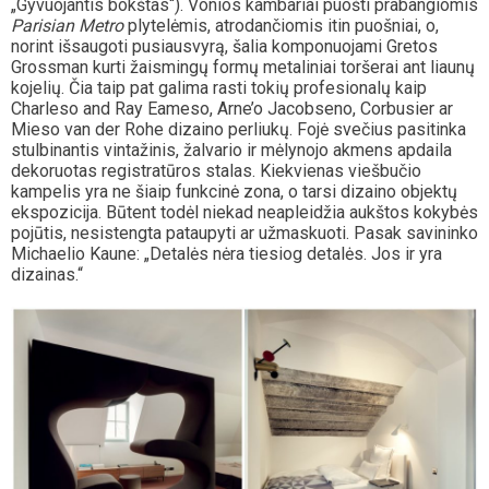
„Gyvuojantis bokštas“). Vonios kambariai puošti prabangiomis
Parisian Metro
plytelėmis, atrodančiomis itin puošniai, o,
norint išsaugoti pusiausvyrą, šalia komponuojami Gretos
Grossman kurti žaismingų formų metaliniai toršerai ant liaunų
kojelių. Čia taip pat galima rasti tokių profesionalų kaip
Charleso and Ray Eameso, Arne’o Jacobseno, Corbusier ar
Mieso van der Rohe dizaino perliukų. Fojė svečius pasitinka
stulbinantis vintažinis, žalvario ir mėlynojo akmens apdaila
dekoruotas registratūros stalas. Kiekvienas viešbučio
kampelis yra ne šiaip funkcinė zona, o tarsi dizaino objektų
ekspozicija. Būtent todėl niekad neapleidžia aukštos kokybės
pojūtis, nesistengta pataupyti ar užmaskuoti. Pasak savininko
Michaelio Kaune: „Detalės nėra tiesiog detalės. Jos ir yra
dizainas.“