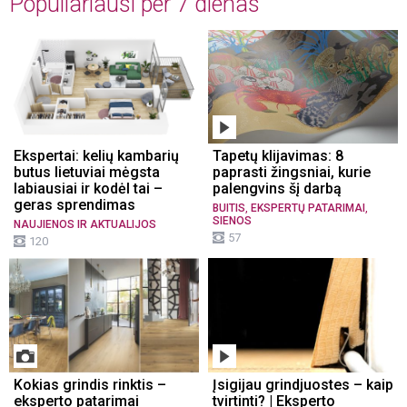
Populiariausi per 7 dienas
Ekspertai: kelių kambarių
Tapetų klijavimas: 8
butus lietuviai mėgsta
paprasti žingsniai, kurie
labiausiai ir kodėl tai –
palengvins šį darbą
geras sprendimas
,
,
BUITIS
EKSPERTŲ PATARIMAI
SIENOS
NAUJIENOS IR AKTUALIJOS
57
120
Kokias grindis rinktis –
Įsigijau grindjuostes – kaip
eksperto patarimai
tvirtinti? | Eksperto