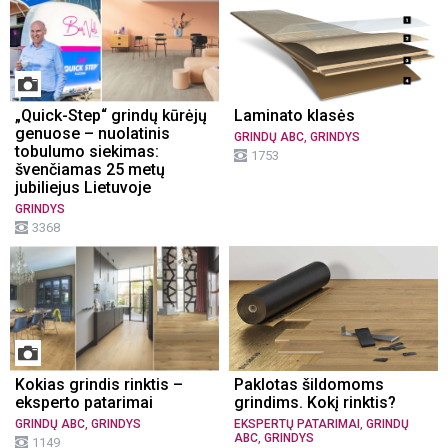
„Quick-Step“ grindų kūrėjų
Laminato klasės
genuose – nuolatinis
,
GRINDŲ ABC
GRINDYS
tobulumo siekimas:
1753
švenčiamas 25 metų
jubiliejus Lietuvoje
GRINDYS
3368
Kokias grindis rinktis –
Paklotas šildomoms
eksperto patarimai
grindims. Kokį rinktis?
,
,
GRINDŲ ABC
GRINDYS
EKSPERTŲ PATARIMAI
GRINDŲ
,
ABC
GRINDYS
1149