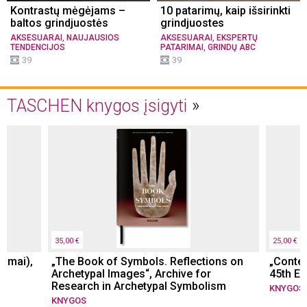
Kontrastų mėgėjams –
10 patarimų, kaip išsirinkti
baltos grindjuostės
grindjuostes
,
,
AKSESUARAI
NAUJAUSIOS
AKSESUARAI
EKSPERTŲ
,
TENDENCIJOS
PATARIMAI
GRINDŲ ABC
39
39
TASCHEN knygos įsigyti
35,00 €
25,00 €
tomai),
„The Book of Symbols. Reflections on
„Conte
Archetypal Images“, Archive for
45th Ed.
Research in Archetypal Symbolism
KNYGOS
KNYGOS