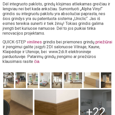
Dėl integruoto pakloto, grindų klojimas atliekamas greičiau ir
lengviau nei bet kada anksčiau. Sumontuoti „Alpha Vinyl“
grindis su integruotu paklotu yra absoliučiai paprasta, nes
šios grindys yra su patentuota sistema „Uniclic“. Jas iš
esmės tereikia sunerti ir tiek žinių! Tokias grindis galima
įrengti bet kuriuose namuose. Dėl to jos puikiai tinka
renovacijos projektams.
QUICK-STEP
vinilines
grindis bei priemones grindų
priežiūrai
ir įrengimui galite įsigyti 2DI salonuose Vilniuje, Kaune,
Klaipėdoje ir Utenoje, bei www.2di.lt elektroninėje
parduotuvėje. Patarimų grindų įrengimo ar priežiūros
klausimais rasite
čia
.
+22