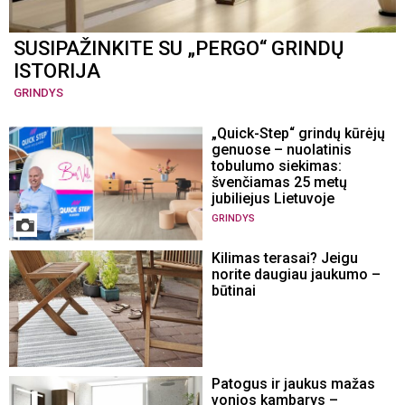
SUSIPAŽINKITE SU „PERGO“ GRINDŲ
ISTORIJA
GRINDYS
„Quick-Step“ grindų kūrėjų
genuose – nuolatinis
tobulumo siekimas:
švenčiamas 25 metų
jubiliejus Lietuvoje
GRINDYS
Kilimas terasai? Jeigu
norite daugiau jaukumo –
būtinai
Patogus ir jaukus mažas
vonios kambarys –