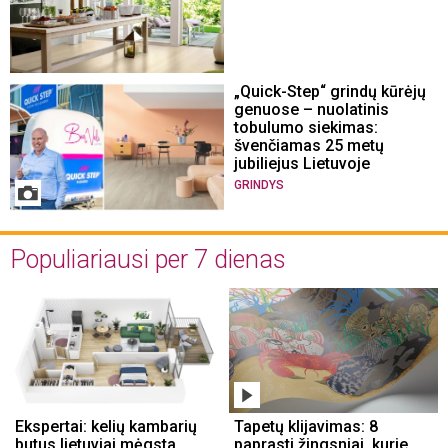
„Quick-Step“ grindų kūrėjų
genuose – nuolatinis
tobulumo siekimas:
švenčiamas 25 metų
jubiliejus Lietuvoje
GRINDYS
Populiariausi per 7 dienas
Ekspertai: kelių kambarių
Tapetų klijavimas: 8
butus lietuviai mėgsta
paprasti žingsniai, kurie