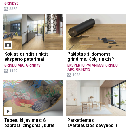
GRINDYS
3368
Kokias grindis rinktis –
Paklotas šildomoms
eksperto patarimai
grindims. Kokį rinktis?
,
,
GRINDŲ ABC
GRINDYS
EKSPERTŲ PATARIMAI
GRINDŲ
,
ABC
GRINDYS
1149
1082
Tapetų klijavimas: 8
Parketlentės –
paprasti žingsniai, kurie
svarbiausios savybės ir