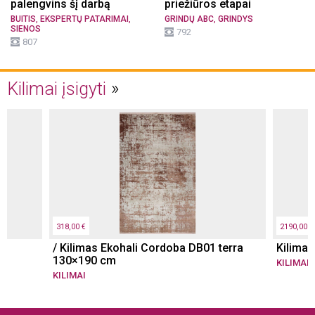
palengvins šį darbą
priežiūros etapai
,
,
,
BUITIS
EKSPERTŲ PATARIMAI
GRINDŲ ABC
GRINDYS
SIENOS
792
807
Kilimai įsigyti
318,00 €
2190,00 €
/ Kilimas Ekohali Cordoba DB01 terra
Kilima
130×190 cm
KILIMAI
KILIMAI