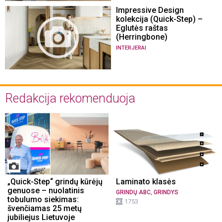
Impressive Design
kolekcija (Quick-Step) –
Eglutės raštas
(Herringbone)
INTERJERAI
Redakcija rekomenduoja
„Quick-Step“ grindų kūrėjų
Laminato klasės
genuose – nuolatinis
,
GRINDŲ ABC
GRINDYS
tobulumo siekimas:
1753
švenčiamas 25 metų
jubiliejus Lietuvoje