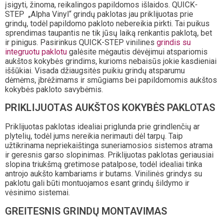
įsigyti, žinoma, reikalingos papildomos išlaidos. QUICK-
STEP „Alpha Vinyl“ grindų paklotas jau priklijuotas prie
grindų, todėl papildomo pakloto nebereikia pirkti. Tai puikus
sprendimas taupantis ne tik jūsų laiką renkantis paklotą, bet
ir pinigus. Pasirinkus QUICK-STEP vinilines
grindis su
integruotu paklotu
galėsite mėgautis dėvėjimui atspariomis
aukštos kokybės grindims, kurioms nebaisūs jokie kasdieniai
iššūkiai. Visada džiaugsitės puikiu grindų atsparumu
dėmėms, įbrėžimams ir smūgiams bei papildomomis aukštos
kokybės pakloto savybėmis.
PRIKLIJUOTAS AUKŠTOS KOKYBĖS PAKLOTAS
Priklijuotas paklotas idealiai priglunda prie grindlenčių ar
plytelių, todėl jums nereikia nerimauti dėl tarpų. Taip
užtikrinama nepriekaištinga suneriamosios sistemos atrama
ir geresnis garso slopinimas. Priklijuotas paklotas geriausiai
slopina triukšmą gretimose patalpose, todėl idealiai tinka
antrojo aukšto kambariams ir butams. Vinilinės grindys su
paklotu gali būti montuojamos esant grindų šildymo ir
vėsinimo sistemai.
GREITESNIS GRINDŲ MONTAVIMAS