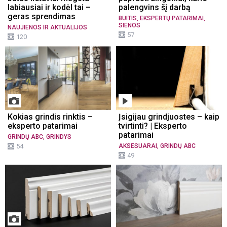
labiausiai ir kodėl tai –
palengvins šį darbą
geras sprendimas
,
,
BUITIS
EKSPERTŲ PATARIMAI
SIENOS
NAUJIENOS IR AKTUALIJOS
57
120
Kokias grindis rinktis –
Įsigijau grindjuostes – kaip
eksperto patarimai
tvirtinti? | Eksperto
patarimai
,
GRINDŲ ABC
GRINDYS
,
54
AKSESUARAI
GRINDŲ ABC
49