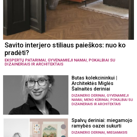
Savito interjero stiliaus paieškos: nuo ko
pradėti?
EKSPERTŲ PATARIMAI
,
GYVENAMIEJI NAMAI
,
POKALBIAI SU
DIZAINERIAIS IR ARCHITEKTAIS
Butas kolekcininkui |
Architektės Miglės
Šalnaitės deriniai
,
DIZAINERIO DERINIAI
GYVENAMIEJI
,
,
NAMAI
MENO KŪRINIAI
POKALBIAI SU
DIZAINERIAIS IR ARCHITEKTAIS
Spalvų deriniai: miegamojo
ramybės oazei sukurti
,
DIZAINERIO DERINIAI
MIEGAMASIS