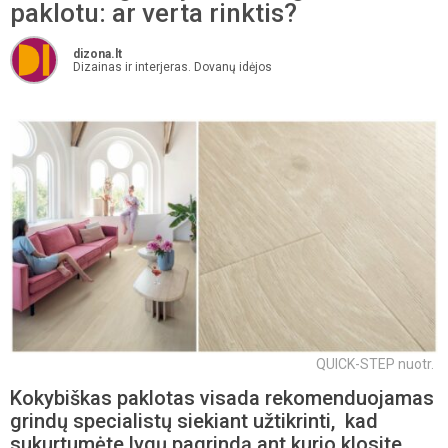
paklotu: ar verta rinktis?
dizona.lt
Dizainas ir interjeras. Dovanų idėjos
QUICK-STEP nuotr.
Kokybiškas paklotas visada rekomenduojamas
grindų specialistų siekiant užtikrinti, kad
sukurtumėte lygų pagrindą ant kurio klosite