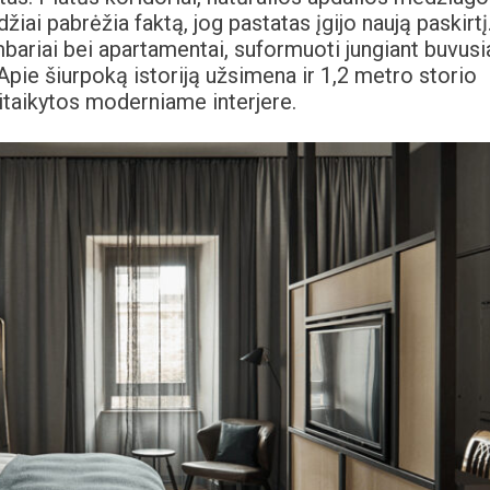
iai pabrėžia faktą, jog pastatas įgijo naują paskirtį
mbariai bei apartamentai, suformuoti jungiant buvusi
pie šiurpoką istoriją užsimena ir 1,2 metro storio
ritaikytos moderniame interjere.