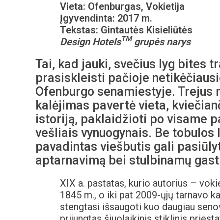
Vieta: Ofenburgas, Vokietija
Įgyvendinta: 2017 m.
Tekstas: Gintautės Kisieliūtės
TM
Design Hotels
grupės narys
Tai, kad jauki, svečius lyg bites t
prasiskleisti pačioje netikėčiausi
Ofenburgo senamiestyje. Trejus m
kalėjimas pavertė vieta, kviečian
istoriją, paklaidžioti po visame
vešliais vynuogynais. Be tobulos l
pavadintas viešbutis gali pasiūly
aptarnavimą bei stulbinamų gast
XIX a. pastatas, kurio autorius – vok
1845 m., o iki pat 2009-ųjų tarnavo 
stengtasi išsaugoti kuo daugiau senov
prijungtas šiuolaikinis stiklinis pries