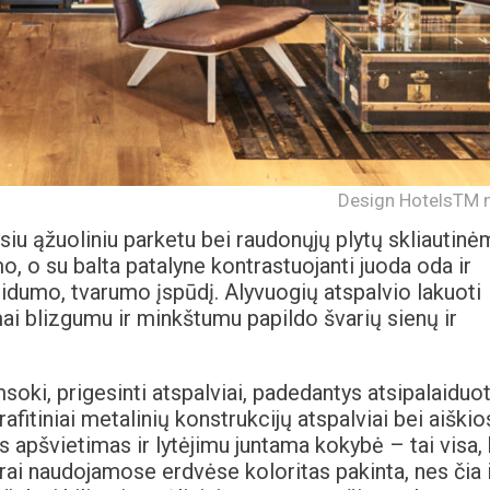
Design HotelsTM n
iu ąžuoliniu parketu bei raudonųjų plytų skliautinė
mo, o su balta patalyne kontrastuojanti juoda oda ir
lidumo, tvarumo įspūdį. Alyvuogių atspalvio lakuoti
imai blizgumu ir minkštumu papildo švarių sienų ir
ki, prigesinti atspalviai, padedantys atsipalaiduot
rafitiniai metalinių konstrukcijų atspalviai bei aiškio
 apšvietimas ir lytėjimu juntama kokybė – tai visa,
drai naudojamose erdvėse koloritas pakinta, nes čia