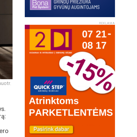
REKLAMA
uotr.
ys.
rą:
jero