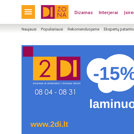
Dizainas
Interjerai
Įsir
Naujausi
Populiariausi
Rekomenduojame
Ekspertų patarim