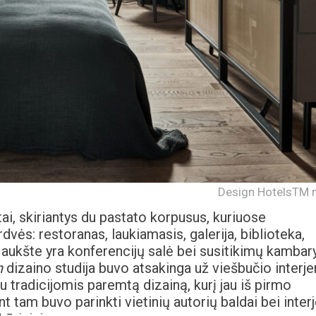
Design HotelsTM n
rtai, skiriantys du pastato korpusus, kuriuose
dvės: restoranas, laukiamasis, galerija, biblioteka,
aukšte yra konferencijų salė bei susitikimų kambar
h
dizaino studija buvo atsakinga už viešbučio interje
au tradicijomis paremtą dizainą, kurį jau iš pirmo
ent tam buvo parinkti vietinių autorių baldai bei inter