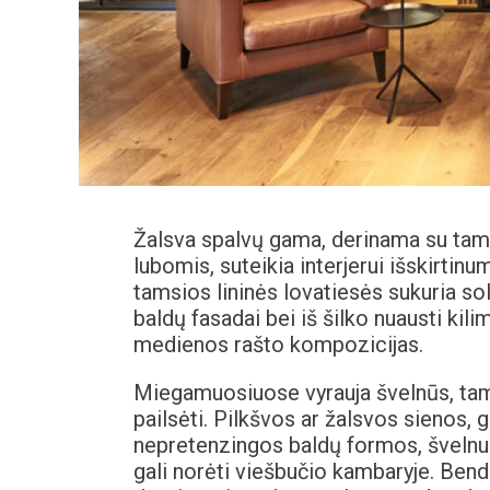
Žalsva spalvų gama, derinama su tams
lubomis, suteikia interjerui išskirtinu
tamsios lininės lovatiesės sukuria so
baldų fasadai bei iš šilko nuausti kil
medienos rašto kompozicijas.
Miegamuosiuose vyrauja švelnūs, tamso
pailsėti. Pilkšvos ar žalsvos sienos, g
nepretenzingos baldų formos, švelnus
gali norėti viešbučio kambaryje. Ben