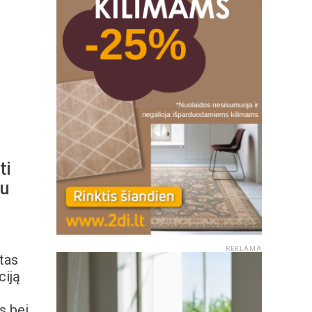
ti
du
REKLAMA
tas
ciją
s bei