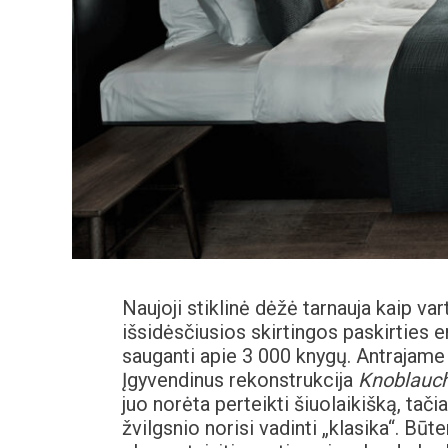
Naujoji stiklinė dėžė tarnauja kaip va
išsidėsčiusios skirtingos paskirties er
sauganti apie 3 000 knygų. Antrajame 
Įgyvendinus rekonstrukcija
Knoblauc
juo norėta perteikti šiuolaikišką, tači
žvilgsnio norisi vadinti „klasika“. Būt