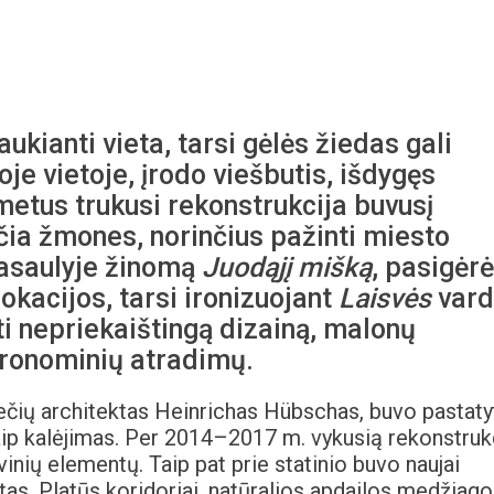
raukianti vieta, tarsi gėlės žiedas gali
oje vietoje, įrodo viešbutis, išdygęs
etus trukusi rekonstrukcija buvusį
čia žmones, norinčius pažinti miesto
 pasaulyje žinomą
Juodąjį mišką
, pasigėrė
okacijos, tarsi ironizuojant
Laisvės
var
ti nepriekaištingą dizainą, malonų
ronominių atradimų.
iečių architektas Heinrichas Hübschas, buvo pastaty
kaip kalėjimas. Per 2014–2017 m. vykusią rekonstruk
inių elementų. Taip pat prie statinio buvo naujai
tatas. Platūs koridoriai, natūralios apdailos medžiago