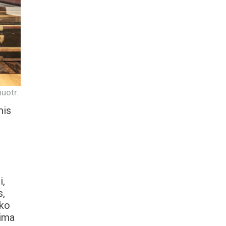
uotr.
mis
i,
s,
 ko
 ima