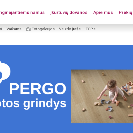
enginėjantiems namus
Įkurtuvių dovanos
Apie mus
Prekių 
ai
Vaikams
Fotogalerijos
Vaizdo įrašai
TOP’ai