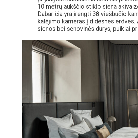
10 metrų aukščio stiklo siena akivaizdž
Dabar čia yra įrengti 38 viešbučio ka
kalėjimo kameras į didesnes erdves. A
sienos bei senovinės durys, puikiai p