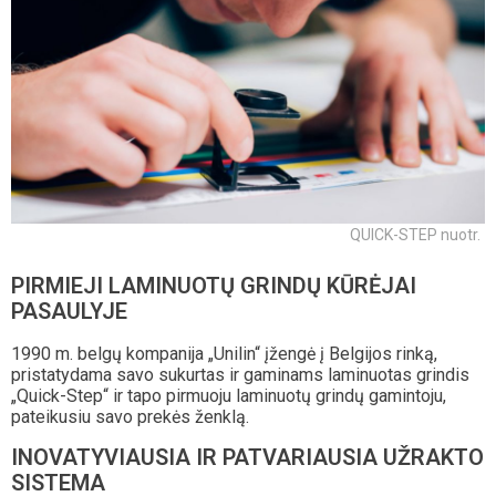
QUICK-STEP nuotr.
PIRMIEJI LAMINUOTŲ GRINDŲ KŪRĖJAI
PASAULYJE
1990 m. belgų kompanija „Unilin“ įžengė į Belgijos rinką,
pristatydama savo sukurtas ir gaminams laminuotas grindis
„Quick-Step“ ir tapo pirmuoju laminuotų grindų gamintoju,
pateikusiu savo prekės ženklą.
INOVATYVIAUSIA IR PATVARIAUSIA UŽRAKTO
SISTEMA