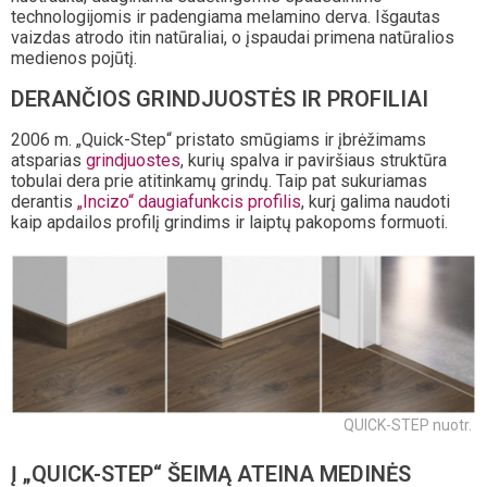
technologijomis ir padengiama melamino derva. Išgautas
vaizdas atrodo itin natūraliai, o įspaudai primena natūralios
medienos pojūtį.
DERANČIOS GRINDJUOSTĖS IR PROFILIAI
2006 m. „Quick-Step“ pristato smūgiams ir įbrėžimams
atsparias
grindjuostes
, kurių spalva ir paviršiaus struktūra
tobulai dera prie atitinkamų grindų. Taip pat sukuriamas
derantis
„Incizo“ daugiafunkcis profilis
, kurį galima naudoti
kaip apdailos profilį grindims ir laiptų pakopoms formuoti.
QUICK-STEP nuotr.
Į „QUICK-STEP“ ŠEIMĄ ATEINA MEDINĖS