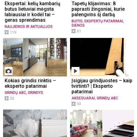
Ekspertai: kelių kambarių
Tapetų klijavimas: 8
butus lietuviai mėgsta
paprasti žingsniai, kurie
labiausiai ir kodėl tai –
palengvins šį darbą
geras sprendimas
,
,
BUITIS
EKSPERTŲ PATARIMAI
SIENOS
NAUJIENOS IR AKTUALIJOS
61
119
Kokias grindis rinktis –
Įsigijau grindjuostes – kaip
eksperto patarimai
tvirtinti? | Eksperto
patarimai
,
GRINDŲ ABC
GRINDYS
,
53
AKSESUARAI
GRINDŲ ABC
53