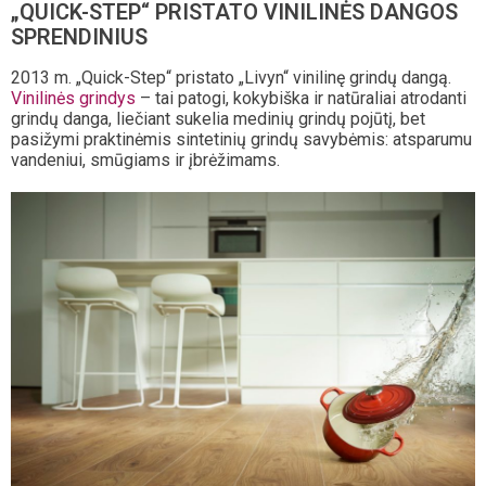
„QUICK-STEP“ PRISTATO VINILINĖS DANGOS
SPRENDINIUS
2013 m. „Quick-Step“ pristato „Livyn“ vinilinę grindų dangą.
Vinilinės grindys
– tai patogi, kokybiška ir natūraliai atrodanti
grindų danga, liečiant sukelia medinių grindų pojūtį, bet
pasižymi praktinėmis sintetinių grindų savybėmis: atsparumu
vandeniui, smūgiams ir įbrėžimams.