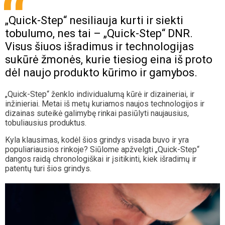
„Quick-Step“ nesiliauja kurti ir siekti
tobulumo, nes tai – „Quick-Step“ DNR.
Visus šiuos išradimus ir technologijas
sukūrė žmonės, kurie tiesiog eina iš proto
dėl naujo produkto kūrimo ir gamybos.
„Quick-Step“ ženklo individualumą kūrė ir dizaineriai, ir
inžinieriai. Metai iš metų kuriamos naujos technologijos ir
dizainas suteikė galimybę rinkai pasiūlyti naujausius,
tobuliausius produktus.
Kyla klausimas, kodėl šios grindys visada buvo ir yra
populiariausios rinkoje? Siūlome apžvelgti „Quick-Step“
dangos raidą chronologiškai ir įsitikinti, kiek išradimų ir
patentų turi šios grindys.