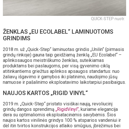
QUICK-STEP nuotr.
ŽENKLAS „EU ECOLABEL“ LAMINUOTOMS
GRINDIMS
2018 m. už „Quick-Step“ laminuotas grindis „Unilin“ (pirmasis
grindų rinkoje) gauna taip geidžiamą ženklą „EU Ecolabel“ –
aplinkosaugos meistriškumo ženklas, suteikiamas
produktams bei paslaugoms, per visą gyvenimo ciklą
atitinkantiems griežtus aplinkos apsaugos standartus: nuo
žaliavų išgavimo ir gamybos iki platinimo, naudojimo jūsų
namuose ir pašalinimo eksploatavimo laikotarpiui pasibaigus.
NAUJOS KARTOS „RIGID VINYL“
2019 m. „Quick-Step“ pristato visiškai naują, revoliucinį
grindų dangos sprendimą
„RigidVinyl“
, kuriame elegancija
dera su optimaliomis eksploatacinėmis savybėmis. Šios
naujos kartos vinilinės grindys 100 % atsparios vandeniui ir
dėl itin tvirtos konstrukcijos atlaiko smūgius, įbrėžimus bei