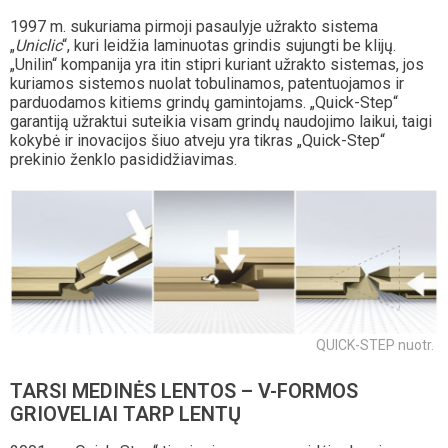
1997 m. sukuriama pirmoji pasaulyje užrakto sistema
„
Uniclic
“, kuri leidžia laminuotas grindis sujungti be klijų.
„Unilin“ kompanija yra itin stipri kuriant užrakto sistemas, jos
kuriamos sistemos nuolat tobulinamos, patentuojamos ir
parduodamos kitiems grindų gamintojams. „Quick-Step“
garantiją užraktui suteikia visam grindų naudojimo laikui, taigi
kokybė ir inovacijos šiuo atveju yra tikras „Quick-Step“
prekinio ženklo pasididžiavimas.
QUICK-STEP nuotr.
TARSI MEDINĖS LENTOS – V-FORMOS
GRIOVELIAI TARP LENTŲ