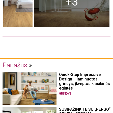
+3
Panašūs
Quick-Step Impressive
Design – laminuotos
grindys, įkvėptos klasikinės
eglutės
GRINDYS
SUSIPAŽINKITE SU „PERGO“