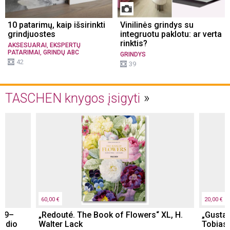
10 patarimų, kaip išsirinkti
Vinilinės grindys su
grindjuostes
integruotu paklotu: ar verta
rinktis?
,
AKSESUARAI
EKSPERTŲ
,
PATARIMAI
GRINDŲ ABC
GRINDYS
42
39
TASCHEN knygos įsigyti
60,00 €
20,00 €
979–
„Redouté. The Book of Flowers“ XL, H.
„Gustav
didio
Walter Lack
Tobias 