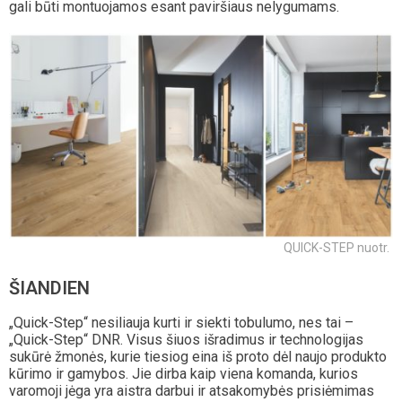
gali būti montuojamos esant paviršiaus nelygumams.
QUICK-STEP nuotr.
ŠIANDIEN
„Quick-Step“ nesiliauja kurti ir siekti tobulumo, nes tai –
„Quick-Step“ DNR. Visus šiuos išradimus ir technologijas
sukūrė žmonės, kurie tiesiog eina iš proto dėl naujo produkto
kūrimo ir gamybos. Jie dirba kaip viena komanda, kurios
varomoji jėga yra aistra darbui ir atsakomybės prisiėmimas