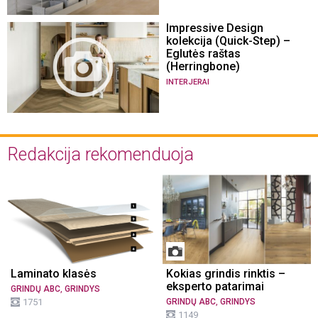
Impressive Design
kolekcija (Quick-Step) –
Eglutės raštas
(Herringbone)
INTERJERAI
Redakcija rekomenduoja
Laminato klasės
Kokias grindis rinktis –
eksperto patarimai
,
GRINDŲ ABC
GRINDYS
,
1751
GRINDŲ ABC
GRINDYS
1149