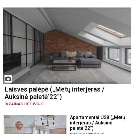
Laisvės palėpė („Metų interjeras /
Auksinė paletė‘22“)
DIZAINAS LIETUVOJE
Apartamentai U28 („Metų
interjeras / Auksinė
paletė‘22“)