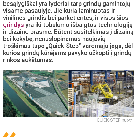
besąlygiškai yra lyderiai tarp grindų gamintojų
visame pasaulyje. Jie kuria laminuotas ir
vinilines grindis bei parketlentes, ir visos šios
grindys
yra iki tobulumo išbaigtos technologijų
ir dizaino prasme. Būtent susitelkimas į dizainą
bei kokybę, nenuslopinamas naujovių
troškimas tapo „Quick-Step“ varomąja jėga, dėl
kurios grindų kūrėjams pavyko užkopti į grindų
rinkos aukštumas.
QUICK-STEP nuotr.