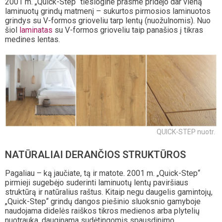
2001 m. „Quick-Step“ tiesiogine prasme pridėjo dar vieną
laminuotų grindų matmenį – sukurtos pirmosios laminuotos
grindys su V-formos grioveliu tarp lentų (nuožulnomis). Nuo
šiol
laminatas
su V-formos grioveliu taip panašios į tikras
medines lentas.
QUICK-STEP nuotr.
NATŪRALIAI DERANČIOS STRUKTŪROS
Pagaliau – ką jaučiate, tą ir matote. 2001 m. „Quick-Step“
pirmieji sugebėjo suderinti laminuotų lentų paviršiaus
struktūrą ir natūralius raštus. Kitaip negu daugelis gamintojų,
„Quick-Step“ grindų dangos piešinio sluoksnio gamyboje
naudojama didelės raiškos tikros medienos arba plytelių
nuotrauka, dauginama sudėtingomis spausdinimo