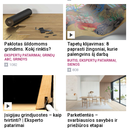
Paklotas šildomoms
Tapetų klijavimas: 8
grindims. Kokį rinktis?
paprasti žingsniai, kurie
palengvins šį darbą
,
EKSPERTŲ PATARIMAI
GRINDŲ
,
ABC
GRINDYS
,
,
BUITIS
EKSPERTŲ PATARIMAI
1082
SIENOS
808
Įsigijau grindjuostes – kaip
Parketlentės –
tvirtinti? | Eksperto
svarbiausios savybės ir
patarimai
priežiūros etapai