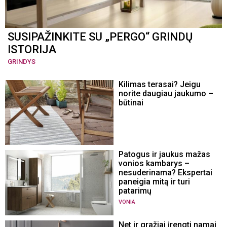
SUSIPAŽINKITE SU „PERGO“ GRINDŲ
ISTORIJA
GRINDYS
Kilimas terasai? Jeigu
norite daugiau jaukumo –
būtinai
Patogus ir jaukus mažas
vonios kambarys –
nesuderinama? Ekspertai
paneigia mitą ir turi
patarimų
VONIA
Net ir gražiai įrengti namai