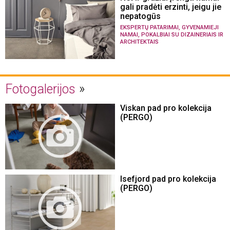
gali pradėti erzinti, jeigu jie
nepatogūs
,
EKSPERTŲ PATARIMAI
GYVENAMIEJI
,
NAMAI
POKALBIAI SU DIZAINERIAIS IR
ARCHITEKTAIS
Fotogalerijos
Viskan pad pro kolekcija
(PERGO)
Isefjord pad pro kolekcija
(PERGO)