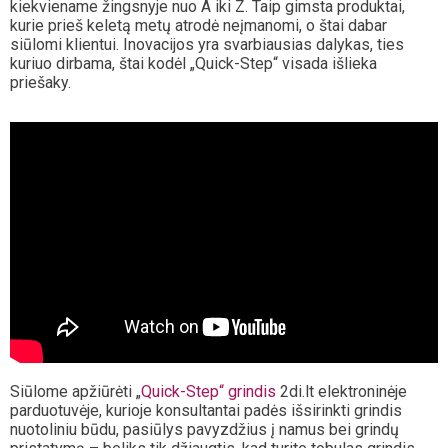
kiekviename žingsnyje nuo A iki Z. Taip gimsta produktai,
kurie prieš keletą metų atrodė neįmanomi, o štai dabar
siūlomi klientui. Inovacijos yra svarbiausias dalykas, ties
kuriuo dirbama, štai kodėl „Quick-Step“ visada išlieka
priešaky.
Siūlome apžiūrėti „
Quick-Step“ grindis
2di.lt elektroninėje
parduotuvėje, kurioje konsultantai padės išsirinkti grindis
nuotoliniu būdu, pasiūlys pavyzdžius į namus bei grindų