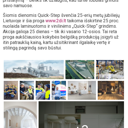
pristatymą – beliks tik džiaugtis, kad turite tobulas grindis
savo namuose.
Šiomis dienomis Quick-Step švenčia 25-erių metų jubiliejų
Lietuvoje ir šia proga
www.2di.lt
taikoma išskirtinė 25 proc.
nuolaida laminuotoms ir vinilinėms „Quick-Step“ grindims.
Akcija galioja 25 dienas – tik iki vasario 12-osios. Tai reta
proga aukščiausios kokybės belgišką produkciją įsigyti už
itin patrauklią kainą, kartu užsitikrinant ilgalaikę vertę ir
stilingą pagrindą savo būstui.