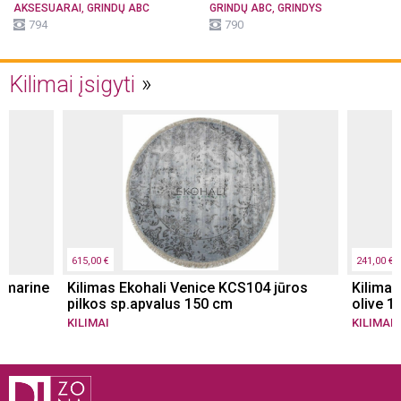
,
,
AKSESUARAI
GRINDŲ ABC
GRINDŲ ABC
GRINDYS
794
790
Kilimai įsigyti
615,00 €
241,00 €
n marine
Kilimas Ekohali Venice KCS104 jūros
Kilimas
pilkos sp.apvalus 150 cm
olive 
KILIMAI
KILIMAI