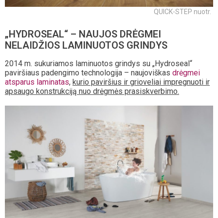
QUICK-STEP nuotr.
„HYDROSEAL“ – NAUJOS DRĖGMEI
NELAIDŽIOS LAMINUOTOS GRINDYS
2014 m. sukuriamos laminuotos grindys su „Hydroseal“
paviršiaus padengimo technologija – naujoviškas
drėgmei
atsparus laminatas
,
kurio paviršius ir grioveliai impregnuoti ir
apsaugo konstrukciją nuo drėgmės prasiskverbimo.