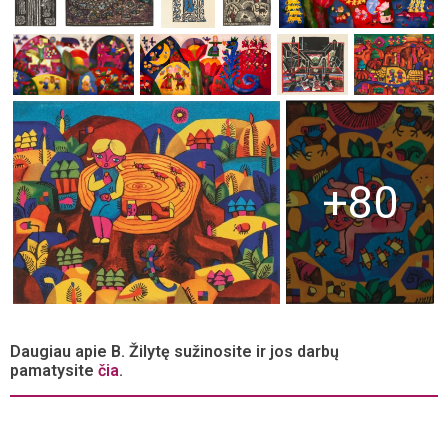
+80
Daugiau apie B. Žilytę sužinosite ir jos darbų
pamatysite
čia
.