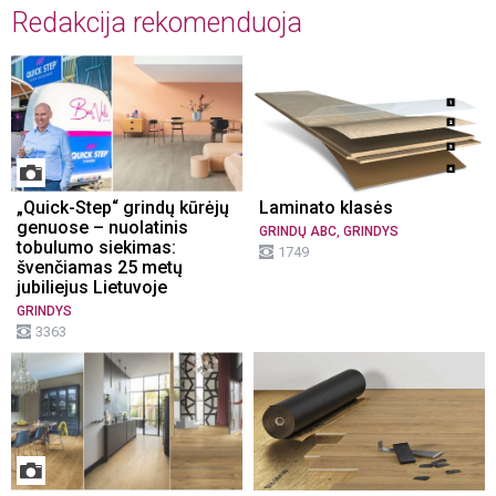
Redakcija rekomenduoja
„Quick-Step“ grindų kūrėjų
Laminato klasės
genuose – nuolatinis
,
GRINDŲ ABC
GRINDYS
tobulumo siekimas:
1749
švenčiamas 25 metų
jubiliejus Lietuvoje
GRINDYS
3363