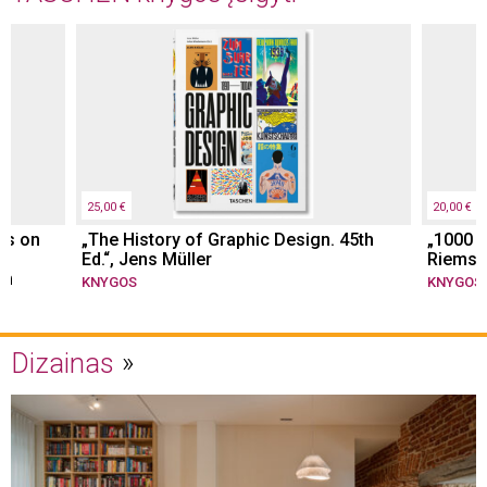
25,00 €
20,00 €
ns on
„The History of Graphic Design. 45th
„1000 T
Ed.“, Jens Müller
Riemsc
sm
KNYGOS
KNYGOS
Dizainas