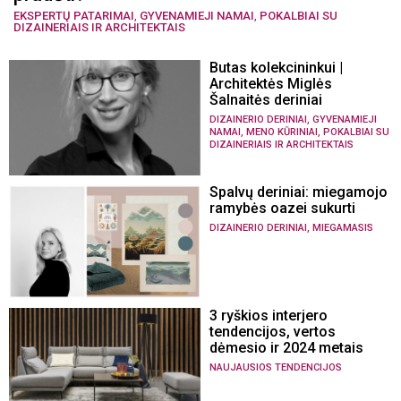
EKSPERTŲ PATARIMAI
,
GYVENAMIEJI NAMAI
,
POKALBIAI SU
DIZAINERIAIS IR ARCHITEKTAIS
Butas kolekcininkui |
Architektės Miglės
Šalnaitės deriniai
,
DIZAINERIO DERINIAI
GYVENAMIEJI
,
,
NAMAI
MENO KŪRINIAI
POKALBIAI SU
DIZAINERIAIS IR ARCHITEKTAIS
Spalvų deriniai: miegamojo
ramybės oazei sukurti
,
DIZAINERIO DERINIAI
MIEGAMASIS
3 ryškios interjero
tendencijos, vertos
dėmesio ir 2024 metais
NAUJAUSIOS TENDENCIJOS