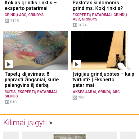
Kokias grindis rinktis –
Paklotas šildomoms
eksperto patarimai
grindims. Kokį rinktis?
,
,
GRINDŲ ABC
GRINDYS
EKSPERTŲ PATARIMAI
GRINDŲ
,
ABC
GRINDYS
1148
1074
Tapetų klijavimas: 8
Įsigijau grindjuostes – kaip
paprasti žingsniai, kurie
tvirtinti? | Eksperto
palengvins šį darbą
patarimai
,
,
,
BUITIS
EKSPERTŲ PATARIMAI
AKSESUARAI
GRINDŲ ABC
SIENOS
790
810
Kilimai įsigyti