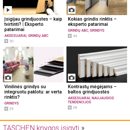
Įsigijau grindjuostes – kaip
Kokias grindis rinktis –
tvirtinti? | Eksperto
eksperto patarimai
patarimai
,
GRINDŲ ABC
GRINDYS
,
AKSESUARAI
GRINDŲ ABC
44
50
Vinilinės grindys su
Kontrastų mėgėjams –
integruotu paklotu: ar verta
baltos grindjuostės
rinktis?
,
AKSESUARAI
NAUJAUSIOS
TENDENCIJOS
GRINDYS
38
39
TASCHEN knygos įsigyti