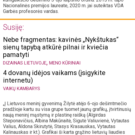
Nacionalinės premijos laureate, 2020 m. jai suteiktas VDA
Garbės profesorės vardas.
Susiję:
Nebe fragmentas: kavinės „Nykštukas“
sienų tapybą atkūrė pilnai ir kviečia
pamatyti
,
DIZAINAS LIETUVOJE
MENO KŪRINIAI
4 dovanų idėjos vaikams (įsigykite
internetu)
VAIKŲ KAMBARYS
„Į Lietuvos meninį gyvenimą Žilytė atėjo 6-ojo dešimtmečio
pradžioje kartu su visa grupe tuomet jaunų grafikų, įtvirtinusių
naują meninį mąstymą ir plastinę raišką (Algirdas
Steponavičius, Albina Makūnaitė, Sigutė Valiuvienė, Vytautas
Valius, Aldona Skirutytė, Stasys Krasauskas, Vytautas
Kalinauskas ir kt.). Grafikai ši karta grąžino lietuvių liaudies