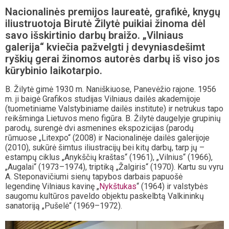
Nacionalinės premijos laureatė, grafikė, knygų
iliustruotoja Birutė Žilytė puikiai žinoma dėl
savo išskirtinio darbų braižo. „Vilniaus
galerija“ kviečia pažvelgti į devyniasdešimt
ryškių gerai žinomos autorės darbų iš viso jos
kūrybinio laikotarpio.
B. Žilytė gimė 1930 m. Naniškiuose, Panevėžio rajone. 1956
m. ji baigė Grafikos studijas Vilniaus dailės akademijoje
(tuometiniame Valstybiniame dailės institute) ir netrukus tapo
reikšminga Lietuvos meno figūra. B. Žilytė daugelyje grupinių
parodų, surengė dvi asmenines ekspozicijas (parodų
rūmuose „Litexpo“ (2008) ir Nacionalinėje dailės galerijoje
(2010), sukūrė šimtus iliustracijų bei kitų darbų, tarp jų –
estampų ciklus „Anykščių kraštas“ (1961), „Vilnius“ (1966),
„Augalai“ (1973–1974), triptiką „Žalgiris“ (1970). Kartu su vyru
A. Steponavičiumi sienų tapybos darbais papuošė
legendinę Vilniaus kavinę „
Nykštukas
“ (1964) ir valstybės
saugomu kultūros paveldo objektu paskelbtą Valkininkų
sanatoriją „Pušelė“ (1969–1972).