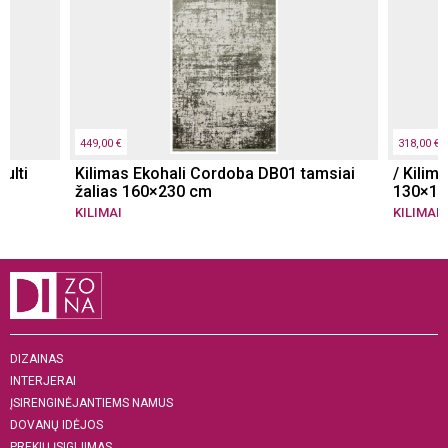
449,00 €
318,00 €
ulti
Kilimas Ekohali Cordoba DB01 tamsiai
/ Kilim
žalias 160×230 cm
130×19
KILIMAI
KILIMAI
DIZAINAS
INTERJERAI
ĮSIRENGINĖJANTIEMS NAMUS
DOVANŲ IDĖJOS
PREKIŲ ĮSIGIJIMAS