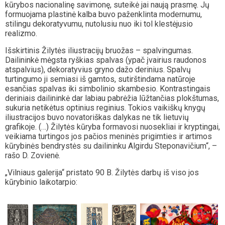
kūrybos nacionalinę savimonę, suteikė jai naują prasmę. Jų
formuojama plastinė kalba buvo paženklinta modernumu,
stilingu dekoratyvumu, nutolusiu nuo iki tol klestėjusio
realizmo.
Išskirtinis Žilytės iliustracijų bruožas – spalvingumas.
Dailininkė mėgsta ryškias spalvas (ypač įvairius raudonos
atspalvius), dekoratyvius gryno dažo derinius. Spalvų
turtingumo ji semiasi iš gamtos, sutirštindama natūroje
esančias spalvas iki simbolinio skambesio. Kontrastingais
deriniais dailininkė dar labiau pabrėžia lūžtančias plokštumas,
sukuria netikėtus optinius reginius. Tokios vaikiškų knygų
iliustracijos buvo novatoriškas dalykas ne tik lietuvių
grafikoje. (…) Žilytės kūryba formavosi nuosekliai ir kryptingai,
veikiama turtingos jos pačios meninės prigimties ir artimos
kūrybinės bendrystės su dailininku Algirdu Steponavičium“, –
rašo D. Zovienė.
„Vilniaus galerija“ pristato 90 B. Žilytės darbų iš viso jos
kūrybinio laikotarpio: