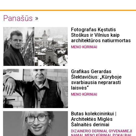
Panašūs
Fotografas Kęstutis
Stoškus ir Vilnius kaip
architektūros natiurmortas
MENO KŪRINIAI
Grafikas Gerardas
Šlektavičius: „Kūryboje
svarbiausia neprarasti
laisvės“
MENO KŪRINIAI
Butas kolekcininkui |
Architektės Miglės
Šalnaitės deriniai
,
DIZAINERIO DERINIAI
GYVENAMIEJI
,
,
NAMAI
MENO KŪRINIAI
POKALBIAI