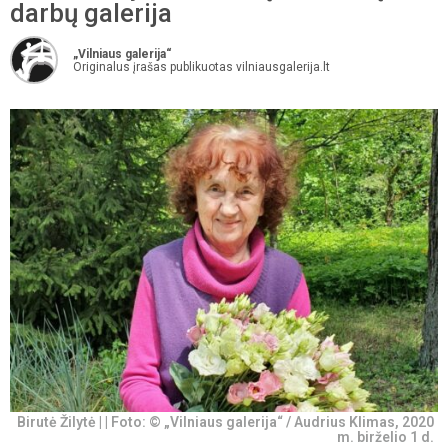
darbų galerija
„Vilniaus galerija“
Originalus įrašas publikuotas vilniausgalerija.lt
Birutė Žilytė | | Foto: © „Vilniaus galerija“ / Audrius Klimas, 2020
m. birželio 1 d.