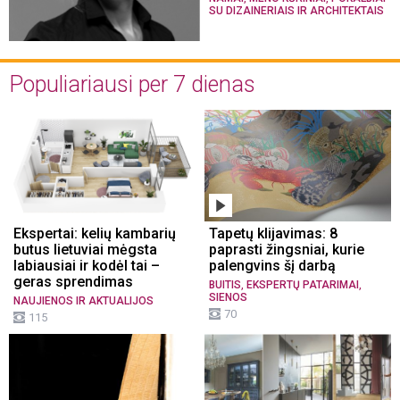
SU DIZAINERIAIS IR ARCHITEKTAIS
Populiariausi per 7 dienas
Ekspertai: kelių kambarių
Tapetų klijavimas: 8
butus lietuviai mėgsta
paprasti žingsniai, kurie
labiausiai ir kodėl tai –
palengvins šį darbą
geras sprendimas
,
,
BUITIS
EKSPERTŲ PATARIMAI
SIENOS
NAUJIENOS IR AKTUALIJOS
70
115