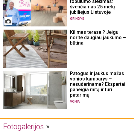
tobulumo siekimas:
švenčiamas 25 metų
jubiliejus Lietuvoje
GRINDYS
Kilimas terasai? Jeigu
norite daugiau jaukumo –
būtinai
Patogus ir jaukus mažas
vonios kambarys –
nesuderinama? Ekspertai
paneigia mitą ir turi
patarimų
VONIA
Fotogalerijos