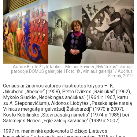
Autorė Birutė Žilytė lankosi Vilniaus kavinei „Nykštukas“ skirtoje
parodoje DOMUS galerijoje. | Foto: © „Vilniaus galerija“ / Audrius
Klimas, 2019
Geriausiai žinomos autorės iliustruotos knygos – K.
Jakubėno „Abėcėlė“ (1958), Petro Cvirkos „Rainiukai“ (1962),
Mykolo Sluckio „Nedėkingas ančiukas“ (1964 ir 1967, kartu
su A. Steponavičiumi), Aldonos Liobytės „Pasaka apie narsią
Vilniaus mergaitę ir galvažudį Žaliabarzdį“ (1970 ir 2007),
Kosto Kubilinsko „Stovi pasakų namelis“ (1974 ir 1985) bei
Salomėjos Nėries „Eglė žalčių karalienė“ (1989 ir 2007).
1997 m. menininkė apdovanota Didžiojo Lietuvos
kunigaikščio Gedimino 5-ojo laipsnio ordinu. 2015 m. tapo