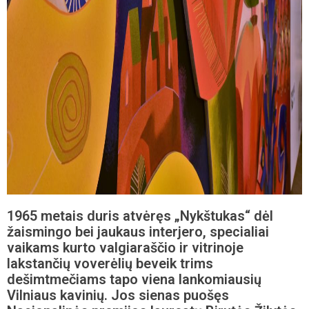
1965 metais duris atvėręs „Nykštukas“ dėl
žaismingo bei jaukaus interjero, specialiai
vaikams kurto valgiaraščio ir vitrinoje
lakstančių voverėlių beveik trims
dešimtmečiams tapo viena lankomiausių
Vilniaus kavinių. Jos sienas puošęs