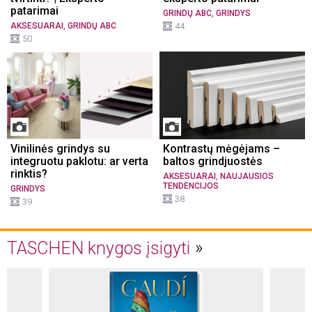
patarimai
,
GRINDŲ ABC
GRINDYS
,
AKSESUARAI
GRINDŲ ABC
44
50
Vinilinės grindys su
Kontrastų mėgėjams –
integruotu paklotu: ar verta
baltos grindjuostės
rinktis?
,
AKSESUARAI
NAUJAUSIOS
TENDENCIJOS
GRINDYS
38
39
TASCHEN knygos įsigyti