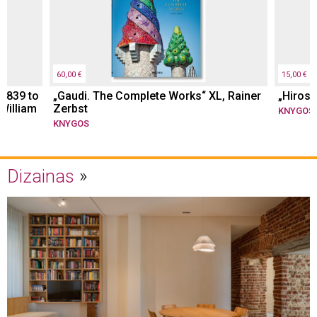
60,00 €
15,00 €
 1839 to
„Gaudi. The Complete Works“ XL, Rainer
„Hirosh
 William
Zerbst
KNYGOS
KNYGOS
Dizainas