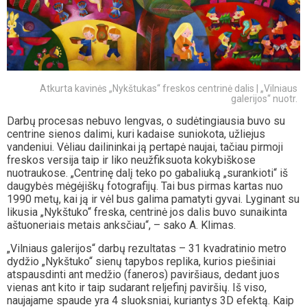
Atkurta kavinės „Nykštukas“ freskos centrinė dalis | „Vilniaus
galerijos“ nuotr.
Darbų procesas nebuvo lengvas, o sudėtingiausia buvo su
centrine sienos dalimi, kuri kadaise suniokota, užliejus
vandeniui. Vėliau dailininkai ją pertapė naujai, tačiau pirmoji
freskos versija taip ir liko neužfiksuota kokybiškose
nuotraukose. „Centrinę dalį teko po gabaliuką „surankioti“ iš
daugybės mėgėjiškų fotografijų. Tai bus pirmas kartas nuo
1990 metų, kai ją ir vėl bus galima pamatyti gyvai. Lyginant su
likusia „Nykštuko“ freska, centrinė jos dalis buvo sunaikinta
aštuoneriais metais anksčiau“, – sako A. Klimas.
„Vilniaus galerijos“ darbų rezultatas – 31 kvadratinio metro
dydžio „Nykštuko“ sienų tapybos replika, kurios piešiniai
atspausdinti ant medžio (faneros) paviršiaus, dedant juos
vienas ant kito ir taip sudarant reljefinį paviršių. Iš viso,
naujajame spaude yra 4 sluoksniai, kuriantys 3D efektą. Kaip