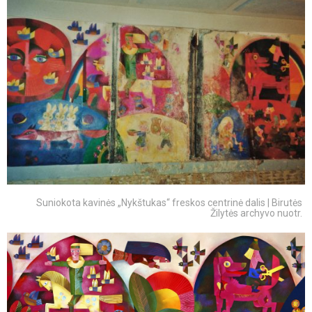
Suniokota kavinės „Nykštukas“ freskos centrinė dalis | Birutės
Žilytės archyvo nuotr.