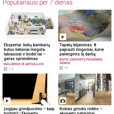
Populiariausi per 7 dienas
Ekspertai: kelių kambarių
Tapetų klijavimas: 8
butus lietuviai mėgsta
paprasti žingsniai, kurie
labiausiai ir kodėl tai –
palengvins šį darbą
geras sprendimas
,
,
BUITIS
EKSPERTŲ PATARIMAI
SIENOS
NAUJIENOS IR AKTUALIJOS
70
115
Įsigijau grindjuostes – kaip
Kokias grindis rinktis –
tvirtinti? | Eksperto
eksperto patarimai