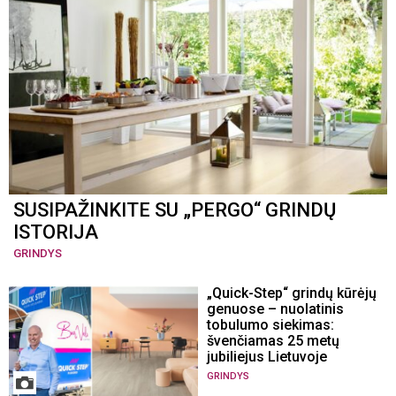
SUSIPAŽINKITE SU „PERGO“ GRINDŲ
ISTORIJA
GRINDYS
„Quick-Step“ grindų kūrėjų
genuose – nuolatinis
tobulumo siekimas:
švenčiamas 25 metų
jubiliejus Lietuvoje
GRINDYS