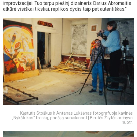
improvizacijai. Tuo tarpu piešinį dizaineris Darius Abromaitis
atkūrė visiškai tiksliai, replikos dydis taip pat autentiškas.“
Kęstutis Stoškus ir Antanas Lukšėnas fotografuoja kavinės
„Nykštukas“ freską, prieš ją sunaikinant | Birutės Žilytės archyvo
nuotr.