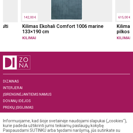
142,00 €
615,00 €
ulti
Kilimas Ekohali Comfort 1006 marine
Kilimas
133×190 cm
pilkos 
KILIMAI
KILIMAI
DIZAINAS
INTERJERAI
ĮSIRENGINĖJANTIEMS NAMUS
DOVANŲ IDĖJOS
PREKIŲ ĮSIGIJIMAS
APIE MUS
„MENAS INTERJERUI 2019“
Informuojame, kad šioje svetainėje naudojami slapukai („cookies“),
kurie padeda užtikrinti jums teikiamų paslaugų kokybę.
Paspausdami SUTINKU arba tęsdami naršymą, jūs sutinkate su
+370 521 04 141