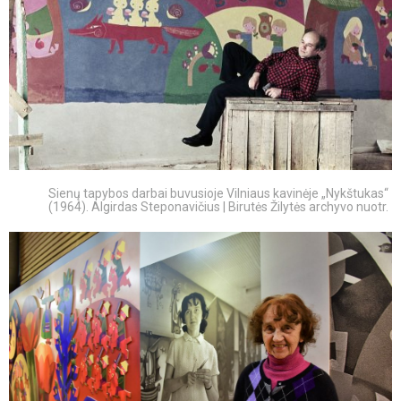
Sienų tapybos darbai buvusioje Vilniaus kavinėje „Nykštukas“
(1964). Algirdas Steponavičius | Birutės Žilytės archyvo nuotr.