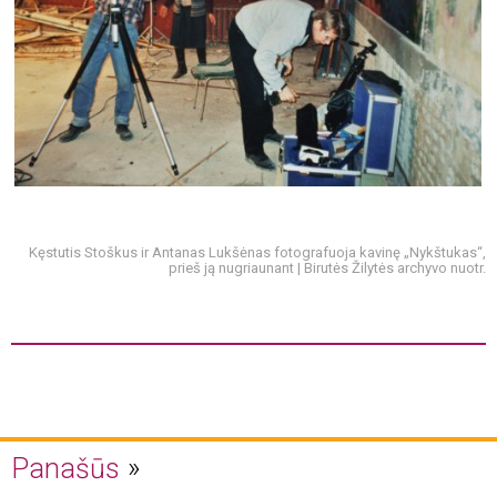
Kęstutis Stoškus ir Antanas Lukšėnas fotografuoja kavinę „Nykštukas“,
prieš ją nugriaunant | Birutės Žilytės archyvo nuotr.
Panašūs