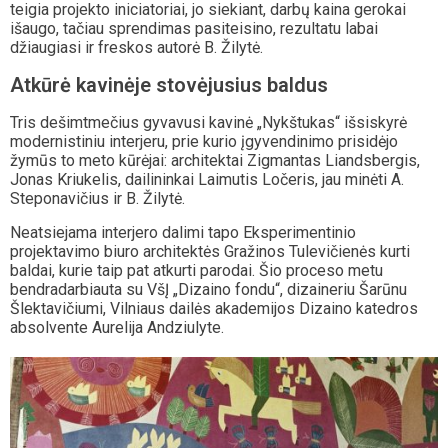
teigia projekto iniciatoriai, jo siekiant, darbų kaina gerokai
išaugo, tačiau sprendimas pasiteisino, rezultatu labai
džiaugiasi ir freskos autorė B. Žilytė.
Atkūrė kavinėje stovėjusius baldus
Tris dešimtmečius gyvavusi kavinė „Nykštukas“ išsiskyrė
modernistiniu interjeru, prie kurio įgyvendinimo prisidėjo
žymūs to meto kūrėjai: architektai Zigmantas Liandsbergis,
Jonas Kriukelis, dailininkai Laimutis Ločeris, jau minėti A.
Steponavičius ir B. Žilytė.
Neatsiejama interjero dalimi tapo Eksperimentinio
projektavimo biuro architektės Gražinos Tulevičienės kurti
baldai, kurie taip pat atkurti parodai. Šio proceso metu
bendradarbiauta su VšĮ „Dizaino fondu“, dizaineriu Šarūnu
Šlektavičiumi, Vilniaus dailės akademijos Dizaino katedros
absolvente Aurelija Andziulyte.