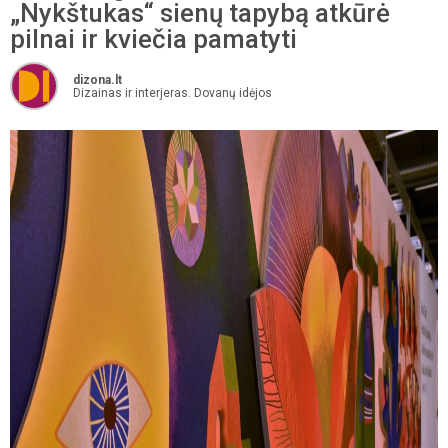
„Nykštukas“ sienų tapybą atkūrė
pilnai ir kviečia pamatyti
dizona.lt
Dizainas ir interjeras. Dovanų idėjos