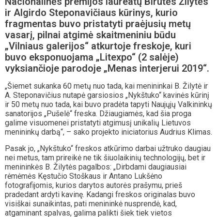
Nacionalinės premijos laureatų Birutės Žilytės
ir Algirdo Steponavičiaus kūrinys, kurio
fragmentas buvo pristatyti praėjusių metų
vasarį, pilnai atgimė skaitmeniniu būdu
„Vilniaus galerijos“ atkurtoje freskoje, kuri
buvo eksponuojama „Litexpo“ (2 salėje)
vyksiančioje parodoje „Menas interjerui 2019“.
„Šiemet sukanka 60 metų nuo tada, kai menininkai B. Žilytė ir
A. Steponavičius nutapė garsiosios „Nykštuko“ kavinės kūrinį
ir 50 metų nuo tada, kai buvo pradėta tapyti Naujųjų Valkininkų
sanatorijos „Pušelė“ freska. Džiaugiamės, kad šia proga
galime visuomenei pristatyti atgimusį unikalių Lietuvos
menininkų darbą“, – sako projekto iniciatorius Audrius Klimas.
Pasak jo, „Nykštuko“ freskos atkūrimo darbai užtruko daugiau
nei metus, tam prireikė ne tik šiuolaikinių technologijų, bet ir
menininkės B. Žilytės pagalbos: „Dirbdami daugiausiai
rėmėmės Kęstučio Stoškaus ir Antano Lukšėno
fotografijomis, kurios darytos autorės prašymu, prieš
pradedant ardyti kavinę. Kadangi freskos originalas buvo
visiškai sunaikintas, pati menininkė nusprendė, kad,
atgaminant spalvas, galima palikti šiek tiek vietos