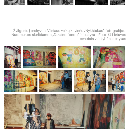
Žvilgsnis į archyvus: Vilniaus vaikų kavinės „Nykštukas“ fotografijos.
Nuotraukos skelbiamos „Dizaino fondo“ iniciatyva. | Foto: © Lietuvos
centrinis valstybės archyvas