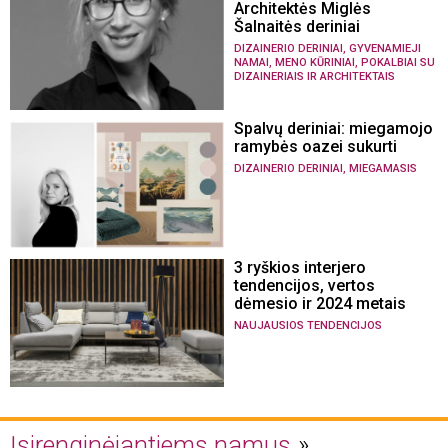
Architektės Miglės
Šalnaitės deriniai
,
DIZAINERIO DERINIAI
GYVENAMIEJI
,
,
NAMAI
MENO KŪRINIAI
POKALBIAI SU
DIZAINERIAIS IR ARCHITEKTAIS
Spalvų deriniai: miegamojo
ramybės oazei sukurti
,
DIZAINERIO DERINIAI
MIEGAMASIS
3 ryškios interjero
tendencijos, vertos
dėmesio ir 2024 metais
NAUJAUSIOS TENDENCIJOS
Įsirenginėjantiems namus