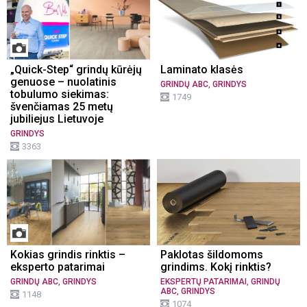
„Quick-Step“ grindų kūrėjų
Laminato klasės
genuose – nuolatinis
,
GRINDŲ ABC
GRINDYS
tobulumo siekimas:
1749
švenčiamas 25 metų
jubiliejus Lietuvoje
GRINDYS
3363
Kokias grindis rinktis –
Paklotas šildomoms
eksperto patarimai
grindims. Kokį rinktis?
,
,
GRINDŲ ABC
GRINDYS
EKSPERTŲ PATARIMAI
GRINDŲ
,
ABC
GRINDYS
1148
1074