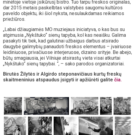
minėtoje vietoje įsikūrusį bistro. Tuo tarpu freskos originalas,
dar 2015 metais paskelbtas valstybės saugomu kultūros
paveldo objektu, iki šiol nyksta, nesulaukdamas reikiamos
priežiūros.
„Labai džiaugiamės MO muziejaus iniciatyva, o kas bus su
atgimusia „Nykštuko“ sienų tapyba, kol kas neaišku. Galima
pasakyti tik tiek, kad galutinai užbaigus darbus atsirado
daugybė galimybių panaudoti freskos elementus – įvairiuose
leidiniuose, privačiuose interjeruose, dizaino srityje. Be abejo,
būtų smagiausia, jei Vilniuje atsirastų vieta visai atkurtai
„Nykštuko“ sienų tapybai. “, – sako parodos organizatoriai.
Birutės Žilytės ir Algirdo steponavičiaus kurtų freskų
skaitmeninius atspaudus įsigyti ir apžiūrėti galite
čia.