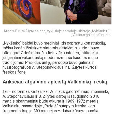
Autorė Birutė Žilytė balandį vykusioje parodoje, skirtoje „Nykštukui“ |
„Vilniaus galerijos“ nuotr.
„Nykštuko“ baldai buvo mediniai, itin paprastų konstrukcijų,
tačiau kėdės išsiskyrė pintomis detalėmis, kurios buvo
būdingos 7 dešimtmečio lietuviškų interjerų stilistikai,
jungiančiai vakarietišką modernizmą su liaudies meno
tradicijomis. Prisėdus ant jų parodoje buvo galima ir
nusifotografuoti A. Steponavičiaus ir B. Žilytės kurtos
freskos fone.
Anksčiau atgaivino apleistą Valkininkų freską
Tai – ne pirmas kartas, kai „Vilniaus galerija“ imasi menininkų
A. Steponavičiaus ir B. Žilytės darbų išsaugojimo. 2018
metais skaitmeniniu būdu atkurta ir 1969-1972 metais
Valkininkų sanatorijoje „Pušelė“ nutapyta freska. Jos
fragmentą įsigijo MO muziejus – dabar kūrinys puošia