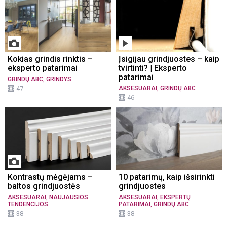
Kokias grindis rinktis –
Įsigijau grindjuostes – kaip
eksperto patarimai
tvirtinti? | Eksperto
patarimai
,
GRINDŲ ABC
GRINDYS
,
47
AKSESUARAI
GRINDŲ ABC
46
Kontrastų mėgėjams –
10 patarimų, kaip išsirinkti
baltos grindjuostės
grindjuostes
,
,
AKSESUARAI
NAUJAUSIOS
AKSESUARAI
EKSPERTŲ
,
TENDENCIJOS
PATARIMAI
GRINDŲ ABC
38
38