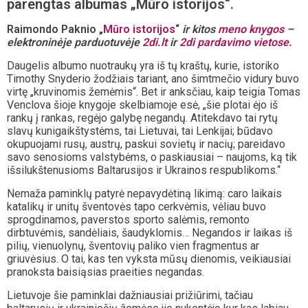
parengtas albumas „Mūro istorijos“.
Raimondo Paknio
„
Mūro istorijos
“
ir kitos
meno knygos
–
elektroninėje parduotuvėje
2di.lt
ir
2di pardavimo vietose.
Daugelis albumo nuotraukų yra iš tų kraštų, kurie, istoriko
Timothy Snyderio žodžiais tariant, ano šimtmečio vidury buvo
virtę „kruvinomis žemėmis“. Bet ir anksčiau, kaip teigia Tomas
Venclova šioje knygoje skelbiamoje esė, „šie plotai ėjo iš
rankų į rankas, regėjo galybę negandų. Atitekdavo tai rytų
slavų kunigaikštystėms, tai Lietuvai, tai Lenkijai; būdavo
okupuojami rusų, austrų, paskui sovietų ir nacių; pareidavo
savo senosioms valstybėms, o paskiausiai – naujoms, ką tik
išsilukštenusioms Baltarusijos ir Ukrainos respublikoms.“
Nemaža paminklų patyrė nepavydėtiną likimą: caro laikais
katalikų ir unitų šventovės tapo cerkvėmis, vėliau buvo
sprogdinamos, paverstos sporto salėmis, remonto
dirbtuvėmis, sandėliais, šaudyklomis… Negandos ir laikas iš
pilių, vienuolynų, šventovių paliko vien fragmentus ar
griuvėsius. O tai, kas ten vyksta mūsų dienomis, veikiausiai
pranoksta baisiąsias praeities negandas.
Lietuvoje šie paminklai dažniausiai prižiūrimi, tačiau