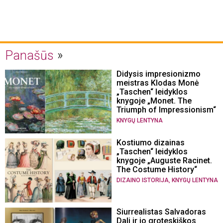
Panašūs
Didysis impresionizmo
meistras Klodas Monė
„Taschen“ leidyklos
knygoje „Monet. The
Triumph of Impressionism“
KNYGŲ LENTYNA
Kostiumo dizainas
„Taschen“ leidyklos
knygoje „Auguste Racinet.
The Costume History“
,
DIZAINO ISTORIJA
KNYGŲ LENTYNA
Siurrealistas Salvadoras
Dali ir jo groteskiškos