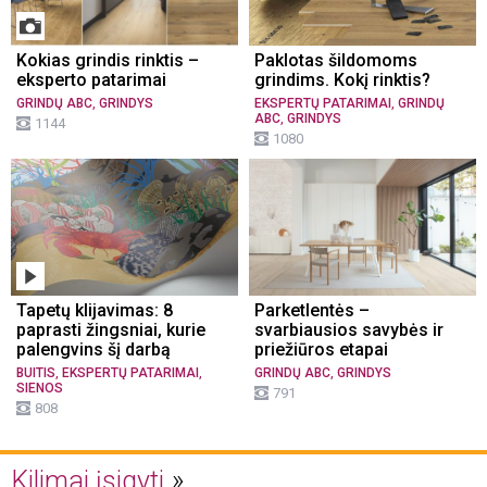
Kokias grindis rinktis –
Paklotas šildomoms
eksperto patarimai
grindims. Kokį rinktis?
,
,
GRINDŲ ABC
GRINDYS
EKSPERTŲ PATARIMAI
GRINDŲ
,
ABC
GRINDYS
1144
1080
Tapetų klijavimas: 8
Parketlentės –
paprasti žingsniai, kurie
svarbiausios savybės ir
palengvins šį darbą
priežiūros etapai
,
,
,
BUITIS
EKSPERTŲ PATARIMAI
GRINDŲ ABC
GRINDYS
SIENOS
791
808
Kilimai įsigyti