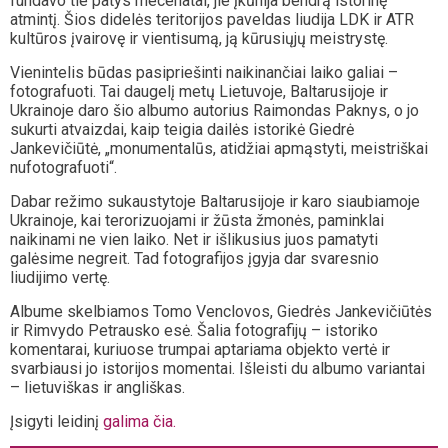
fundavo tie patys mecenatai, jie įkūnija bendrą istorinę
atmintį. Šios didelės teritorijos paveldas liudija LDK ir ATR
kultūros įvairovę ir vientisumą, ją kūrusiųjų meistrystę.
Vienintelis būdas pasipriešinti naikinančiai laiko galiai –
fotografuoti. Tai daugelį metų Lietuvoje, Baltarusijoje ir
Ukrainoje daro šio albumo autorius Raimondas Paknys, o jo
sukurti atvaizdai, kaip teigia dailės istorikė Giedrė
Jankevičiūtė, „monumentalūs, atidžiai apmąstyti, meistriškai
nufotografuoti“.
Dabar režimo sukaustytoje Baltarusijoje ir karo siaubiamoje
Ukrainoje, kai terorizuojami ir žūsta žmonės, paminklai
naikinami ne vien laiko. Net ir išlikusius juos pamatyti
galėsime negreit. Tad fotografijos įgyja dar svaresnio
liudijimo vertę.
Albume skelbiamos Tomo Venclovos, Giedrės Jankevičiūtės
ir Rimvydo Petrausko esė. Šalia fotografijų – istoriko
komentarai, kuriuose trumpai aptariama objekto vertė ir
svarbiausi jo istorijos momentai. Išleisti du albumo variantai
– lietuviškas ir angliškas.
Įsigyti leidinį
galima čia.