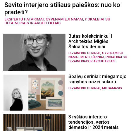
Savito interjero stiliaus paieškos: nuo ko
pradėti?
EKSPERTŲ PATARIMAI
,
GYVENAMIEJI NAMAI
,
POKALBIAI SU
DIZAINERIAIS IR ARCHITEKTAIS
Butas kolekcininkui |
Architektės Miglės
Šalnaitės deriniai
,
DIZAINERIO DERINIAI
GYVENAMIEJI
,
,
NAMAI
MENO KŪRINIAI
POKALBIAI SU
DIZAINERIAIS IR ARCHITEKTAIS
Spalvų deriniai: miegamojo
ramybės oazei sukurti
,
DIZAINERIO DERINIAI
MIEGAMASIS
3 ryškios interjero
tendencijos, vertos
dėmesio ir 2024 metais