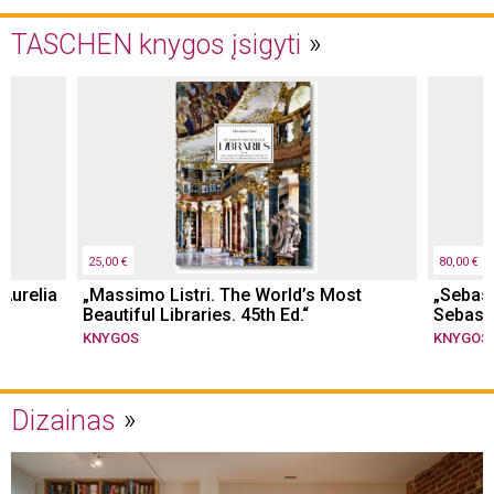
TASCHEN knygos įsigyti
25,00 €
80,00 €
 Aurelia
„Massimo Listri. The World’s Most
„Sebast
Beautiful Libraries. 45th Ed.“
Sebast
KNYGOS
KNYGOS
Dizainas