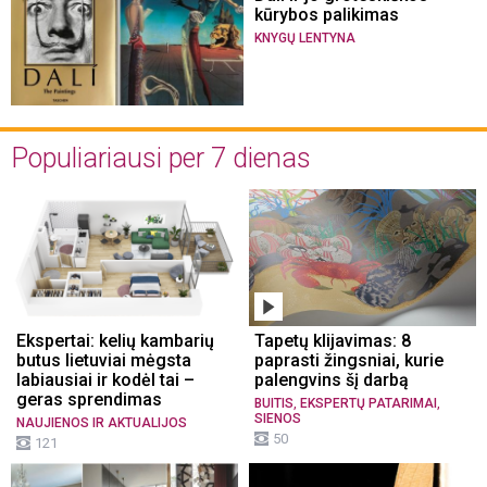
kūrybos palikimas
KNYGŲ LENTYNA
Populiariausi per 7 dienas
Ekspertai: kelių kambarių
Tapetų klijavimas: 8
butus lietuviai mėgsta
paprasti žingsniai, kurie
labiausiai ir kodėl tai –
palengvins šį darbą
geras sprendimas
,
,
BUITIS
EKSPERTŲ PATARIMAI
SIENOS
NAUJIENOS IR AKTUALIJOS
50
121