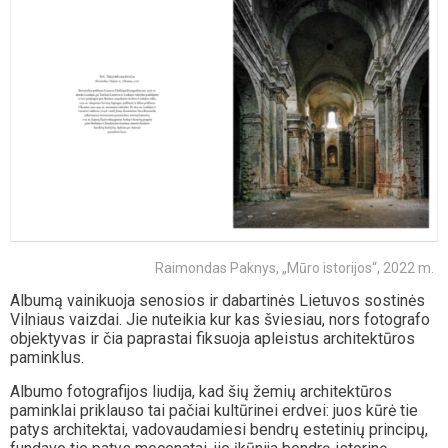
Raimondas Paknys, „Mūro istorijos“, 2022 m.
Albumą vainikuoja senosios ir dabartinės Lietuvos sostinės
Vilniaus vaizdai. Jie nuteikia kur kas šviesiau, nors fotografo
objektyvas ir čia paprastai fiksuoja apleistus architektūros
paminklus.
Albumo fotografijos liudija, kad šių žemių architektūros
paminklai priklauso tai pačiai kultūrinei erdvei: juos kūrė tie
patys architektai, vadovaudamiesi bendrų estetinių principų,