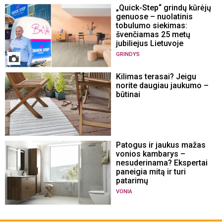
„Quick-Step“ grindų kūrėjų
genuose – nuolatinis
tobulumo siekimas:
švenčiamas 25 metų
jubiliejus Lietuvoje
GRINDYS
Kilimas terasai? Jeigu
norite daugiau jaukumo –
būtinai
Patogus ir jaukus mažas
vonios kambarys –
nesuderinama? Ekspertai
paneigia mitą ir turi
patarimų
VONIA