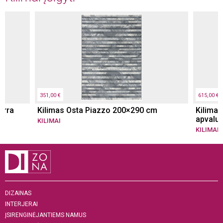
351,00 €
615,00 €
erra
Kilimas Osta Piazzo 200×290 cm
Kilimas
apvalu
KILIMAI
KILIMAI
DIZAINAS
INTERJERAI
ĮSIRENGINĖJANTIEMS NAMUS