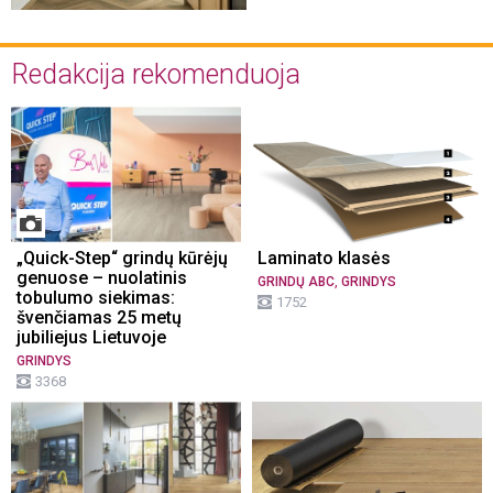
Redakcija rekomenduoja
„Quick-Step“ grindų kūrėjų
Laminato klasės
genuose – nuolatinis
,
GRINDŲ ABC
GRINDYS
tobulumo siekimas:
1752
švenčiamas 25 metų
jubiliejus Lietuvoje
GRINDYS
3368