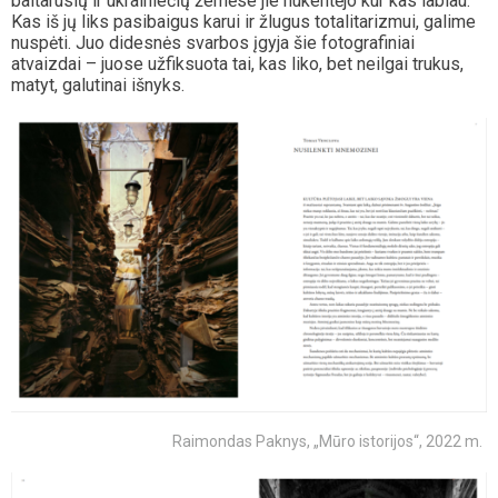
baltarusių ir ukrainiečių žemėse jie nukentėjo kur kas labiau.
Kas iš jų liks pasibaigus karui ir žlugus totalitarizmui, galime
nuspėti. Juo didesnės svarbos įgyja šie fotografiniai
atvaizdai – juose užfiksuota tai, kas liko, bet neilgai trukus,
matyt, galutinai išnyks.
Raimondas Paknys, „Mūro istorijos“, 2022 m.