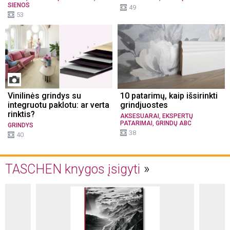
SIENOS
49
53
Vinilinės grindys su
10 patarimų, kaip išsirinkti
integruotu paklotu: ar verta
grindjuostes
rinktis?
,
AKSESUARAI
EKSPERTŲ
,
PATARIMAI
GRINDŲ ABC
GRINDYS
38
40
TASCHEN knygos įsigyti