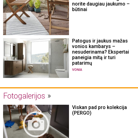
norite daugiau jaukumo –
būtinai
Patogus ir jaukus mažas
vonios kambarys –
nesuderinama? Ekspertai
paneigia mitą ir turi
patarimų
VONIA
Fotogalerijos
Viskan pad pro kolekcija
(PERGO)