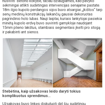
nusivilti betono kokybe, tačiau džiaugiamės, kad pavyko
sėkmingai atlikti sudėtingas intervencijas senajame pastate.
18m ilgio kupolo perdangos sijos buvo atsargiai „įkištos“ tarp
senų medinių konstrukcijų laikančių gausiai dekoruotas
pagrindinio holo lubas. Nauji laiptai, kuriais lankytojai pasiekia
minėtą kupolo erdvę buvo suvirinti gamykloje naudojant
15mm plieno lakštus, stambiais segmentais įkelti pro stogą
ir pakabinti ant sienos.
Stebėtina, kaip užsakovas leido daryti tokius
komplikuotus sprendimus…
Užsakovas buvo linkęs diskutuoti dėl šių sudėtingų