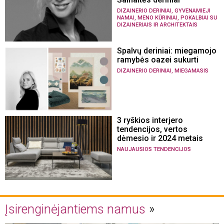
,
DIZAINERIO DERINIAI
GYVENAMIEJI
,
,
NAMAI
MENO KŪRINIAI
POKALBIAI SU
DIZAINERIAIS IR ARCHITEKTAIS
Spalvų deriniai: miegamojo
ramybės oazei sukurti
,
DIZAINERIO DERINIAI
MIEGAMASIS
3 ryškios interjero
tendencijos, vertos
dėmesio ir 2024 metais
NAUJAUSIOS TENDENCIJOS
Įsirenginėjantiems namus