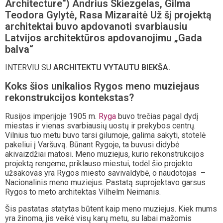
Architecture“) Andrius Skiezgelas, Gilma
Teodora Gylytė, Rasa Mizaraitė Už šį projektą
architektai buvo apdovanoti svarbiausiu
Latvijos architektūros apdovanojimu „Gada
balva“
INTERVIU SU
ARCHITEKTU VYTAUTU BIEKŠA.
Koks šios unikalios Rygos meno muziejaus
rekonstrukcijos kontekstas?
Rusijos imperijoje 1905 m.
Ryga
buvo trečias pagal dydį
miestas ir vienas svarbiausių uostų ir prekybos centrų.
Vilnius tuo metu buvo tarsi gilumoje, galima sakyti, stotelė
pakeliui į Varšuvą. Būnant Rygoje, ta buvusi didybė
akivaizdžiai matosi. Meno muziejus, kurio rekonstrukcijos
projektą rengėme, priklauso miestui, todėl šio projekto
užsakovas yra Rygos miesto savivaldybė, o naudotojas –
Nacionalinis meno muziejus. Pastatą suprojektavo garsus
Rygos to meto architektas Vilhelm Neimanis.
Šis pastatas statytas būtent kaip meno muziejus. Kiek mums
yra žinoma, jis veikė visų karų metu, su labai mažomis