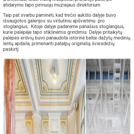
atidarymo tapo pirmuoju muziejaus direktorium.
Taip pat svarbu paminėti, kad trečio aukšto dalyje buvo
išsaugotos galerijos su viršutiniu apšvietimu pro
stoglangius, Kitoje dalyje padarėme panašius stoglangius,
kurie palėpėje tapo stiklinėmis grindimis. Dalyje pritaikytų
palėpės erdvių buvo panaudota istorinė baltai dažytų medinių
lentų apdaila, primenanti patalpų originalią šviesdėžių
paskirtį.