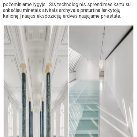
požeminiame lygyje. Šis technologinis sprendimas kartu su
anksčiau minėtais atvirais archyvais praturtina lankytojų
kelionę į naujas ekspozicijų erdves naujajame priestate.