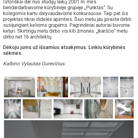
Istoriškai dar nuo studijų laikų 2001 m. mes
bendardarbiavome kūrybinėje grupėje „Punktas“. Su
kolegomis kartu dalyvaudavome konkursuose. Taip pat šis
projektas tikrai didelės apimties. Šiuo metu jau įprasta dirbti
susijungiant kelioms grupėms. Pagrindiniai autoriai buvome
keturi. Skirtingu metu dirbo vis kiti žmonės. „Įkarščio“ metu
dirbo net 16 architektų.
Dėkoju jums už išsamius atsakymus. Linkiu kūrybinės
sėkmės.
Kalbino Vytautas Gurevičius.