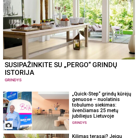
SUSIPAŽINKITE SU „PERGO“ GRINDŲ
ISTORIJA
GRINDYS
„Quick-Step“ grindų kūrėjų
genuose – nuolatinis
tobulumo siekimas:
švenčiamas 25 metų
jubiliejus Lietuvoje
GRINDYS
Kilimas terasai? Jeigu