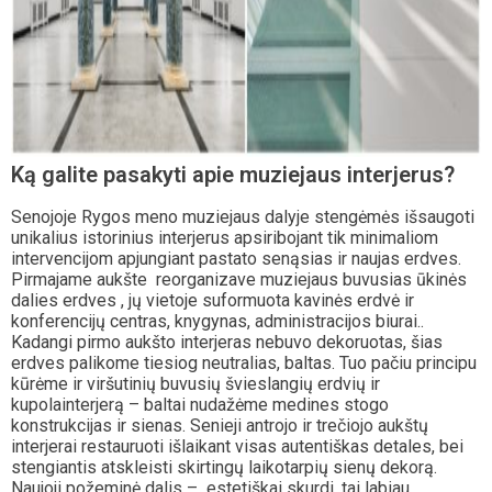
Ką galite pasakyti apie muziejaus interjerus?
Senojoje Rygos meno muziejaus dalyje stengėmės išsaugoti
unikalius istorinius interjerus apsiribojant tik minimaliom
intervencijom apjungiant pastato senąsias ir naujas erdves.
Pirmajame aukšte reorganizave muziejaus buvusias ūkinės
dalies erdves , jų vietoje suformuota kavinės erdvė ir
konferencijų centras, knygynas, administracijos biurai..
Kadangi pirmo aukšto interjeras nebuvo dekoruotas, šias
erdves palikome tiesiog neutralias, baltas. Tuo pačiu principu
kūrėme ir viršutinių buvusių švieslangių erdvių ir
kupolainterjerą – baltai nudažėme medines stogo
konstrukcijas ir sienas. Senieji antrojo ir trečiojo aukštų
interjerai restauruoti išlaikant visas autentiškas detales, bei
stengiantis atskleisti skirtingų laikotarpių sienų dekorą.
Naujoji požeminė dalis – estetiškai skurdi, tai labiau