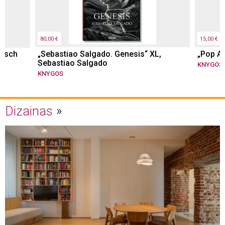
80,00 €
15,00 €
irsch
„Sebastiao Salgado. Genesis“ XL,
„Pop Ar
Sebastiao Salgado
KNYGOS
KNYGOS
Dizainas