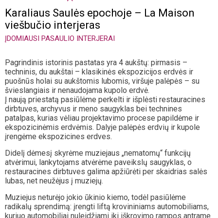
Karaliaus Saulės epochoje – La Maison
viešbučio interjeras
ĮDOMIAUSI PASAULIO INTERJERAI
Pagrindinis istorinis pastatas yra 4 aukštų: pirmasis –
techninis, du aukštai – klasikinės ekspozicijos erdvės ir
puošnūs holai su aukštomis lubomis, viršuje palėpės – su
švieslangiais ir nenaudojama kupolo erdvė.
Į naują priestatą pasiūlėme perkelti ir išplėsti restauracines
dirbtuves, archyvus ir meno saugyklas bei technines
patalpas, kurias vėliau projektavimo procese papildėme ir
ekspozicinėmis erdvėmis. Dalyje palėpės erdvių ir kupole
įrengėme ekspozicines erdves.
Didelį dėmesį skyrėme muziejaus „nematomų“ funkcijų
atvėrimui, lankytojams atvėrėme paveikslų saugyklas, o
restauracines dirbtuves galima apžiūrėti per skaidrias salės
lubas, net neužėjus į muziejų.
Muziejus neturėjo jokio ūkinio kiemo, todėl pasiūlėme
radikalų sprendimą: įrengti liftą krovininiams automobiliams,
kuriuo automobiliai nuleidžiami iki iškrovimo rampos antrame