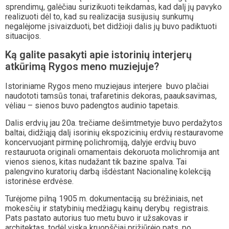
sprendimų, galėčiau surizikuoti teikdamas, kad dalį jų pavyko
realizuoti dėl to, kad su realizacija susijusių sunkumų
negalėjome įsivaizduoti, bet didžioji dalis jų buvo padiktuoti
situacijos.
Ką galite pasakyti apie istorinių interjerų
atkūrimą Rygos meno muziejuje?
Istoriniame Rygos meno muziejaus interjere buvo plačiai
naudototi tamsūs tonai, trafaretinis dekoras, paauksavimas,
vėliau – sienos buvo padengtos audinio tapetais.
Dalis erdvių jau 20a. trečiame dešimtmetyje buvo perdažytos
baltai, didžiąją dalį isorinių ekspozicinių erdvių restauravome
koncervuojant pirminę polichromiją, dalyje erdvių buvo
restauruota originali ornamentais dekoruota molichromija ant
vienos sienos, kitas nudažant tik bazine spalva. Tai
palengvino kuratorių darbą išdėstant Nacionalinę kolekciją
istorinėse erdvėse.
Turėjome pilną 1905 m. dokumentaciją su brėžiniais, net
mokesčių ir statybinių medžiagų kainų derybų registrais.
Pats pastato autorius tuo metu buvo ir užsakovas ir
architektas, todėl viską kruopščiai prižiūrėjo pats, po