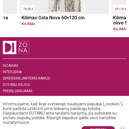
78,00 €
241,00 €
erra
Kilimas Osta Nova 60×120 cm
Kilimas
olive 
KILIMAI
KILIMAI
DIZAINAS
INTERJERAI
ĮSIRENGINĖJANTIEMS NAMUS
DOVANŲ IDĖJOS
PREKIŲ ĮSIGIJIMAS
APIE MUS
Informuojame, kad šioje svetainėje naudojami slapukai („cookies“),
„MENAS INTERJERUI 2019“
kurie padeda užtikrinti jums teikiamų paslaugų kokybę.
Paspausdami SUTINKU arba tęsdami naršymą, jūs sutinkate su
+370 521 04 141
portalo slapukų politika. Atjungti slapukus galite savo naršyklės
info@dizona.lt
nustatymuose.
Visos teisės saugomos. © 2026 DIZONA