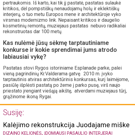
pertraukomis. Iš karto, kai tik jį pastatė, pastatas sulaukė
kritikos, dėl pompstiškų nenaudojamų holų ir eklektiškų
interjerų, o tuo metu Europos mene ir architektūroje vyko
virsmas modernizmo link. Nepaisant kritikos ir daugelio
kosmetinių remontų, muziejaus pastatas nebuvo radikaliai
rekonstruotas dar 100 metų.
Kas nulėmė jūsų sėkmę tarptautiniame
konkurse ir kokie sprendimai jums atrodo
labiausiai vykę?
Pastatas stovi Rygos istoriniame Esplanade parke, palei
vieną pagrindinių Kr.Valderama gatvę. 2010 m. įvyko
tarptautinis atviras architektūrinis konkursas, kurį laimėjome,
pasiūlę išplėsti pastatą po žeme į parko pusę, virš naujo
priestato įrengiant viešąją aikštę, atverdami muziejaus tūrį,
grąžinome ikoną Rygai.
Susiję:
Kalėjimo rekonstrukcija Juodajame miške
,
DIZAINO KELIONĖS
ĮDOMIAUSI PASAULIO INTERJERAI