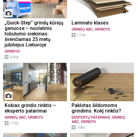
„Quick-Step“ grindų kūrėjų
Laminato klasės
genuose – nuolatinis
,
GRINDŲ ABC
GRINDYS
tobulumo siekimas:
1754
švenčiamas 25 metų
jubiliejus Lietuvoje
GRINDYS
3368
Kokias grindis rinktis –
Paklotas šildomoms
eksperto patarimai
grindims. Kokį rinktis?
,
,
GRINDŲ ABC
GRINDYS
EKSPERTŲ PATARIMAI
GRINDŲ
,
ABC
GRINDYS
1150
1082