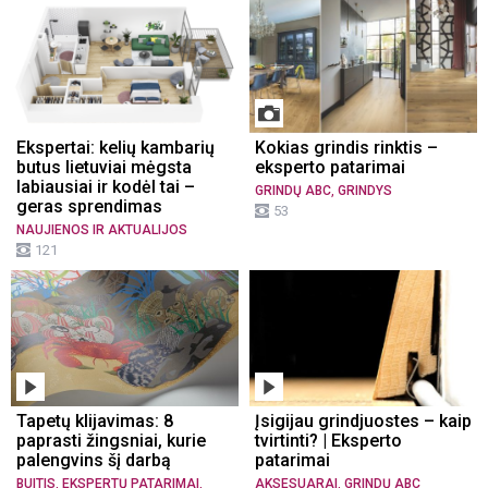
Ekspertai: kelių kambarių
Kokias grindis rinktis –
butus lietuviai mėgsta
eksperto patarimai
labiausiai ir kodėl tai –
,
GRINDŲ ABC
GRINDYS
geras sprendimas
53
NAUJIENOS IR AKTUALIJOS
121
Tapetų klijavimas: 8
Įsigijau grindjuostes – kaip
paprasti žingsniai, kurie
tvirtinti? | Eksperto
palengvins šį darbą
patarimai
,
,
,
BUITIS
EKSPERTŲ PATARIMAI
AKSESUARAI
GRINDŲ ABC