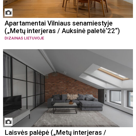
Apartamentai Vilniaus senamiestyje
(„Metų interjeras / Auksinė paletė‘22“)
DIZAINAS LIETUVOJE
Laisvės palėpė („Metų interjeras /