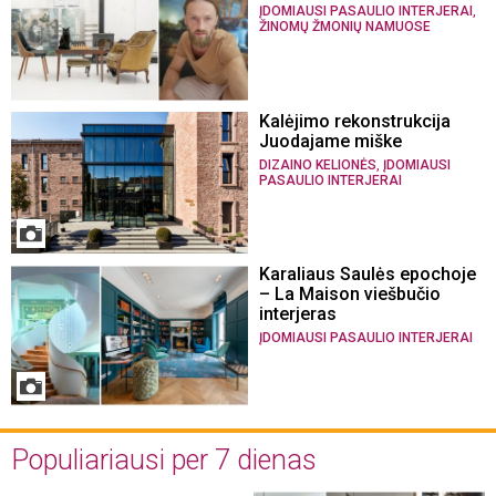
,
ĮDOMIAUSI PASAULIO INTERJERAI
ŽINOMŲ ŽMONIŲ NAMUOSE
Kalėjimo rekonstrukcija
Juodajame miške
,
DIZAINO KELIONĖS
ĮDOMIAUSI
PASAULIO INTERJERAI
Karaliaus Saulės epochoje
– La Maison viešbučio
interjeras
ĮDOMIAUSI PASAULIO INTERJERAI
Populiariausi per 7 dienas