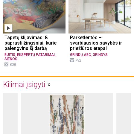
Tapetų klijavimas: 8
Parketlentės –
paprasti žingsniai, kurie
svarbiausios savybės ir
palengvins šį darbą
priežiūros etapai
,
,
,
BUITIS
EKSPERTŲ PATARIMAI
GRINDŲ ABC
GRINDYS
SIENOS
792
808
Kilimai įsigyti