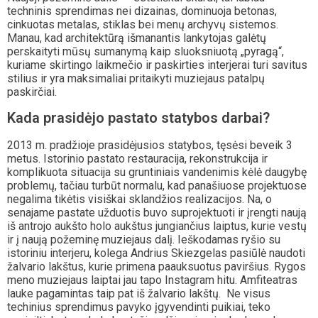
techninis sprendimas nei dizainas, dominuoja betonas,
cinkuotas metalas, stiklas bei menų archyvų sistemos.
Manau, kad architektūrą išmanantis lankytojas galėtų
perskaityti mūsų sumanymą kaip sluoksniuotą „pyragą“,
kuriame skirtingo laikmečio ir paskirties interjerai turi savitus
stilius ir yra maksimaliai pritaikyti muziejaus patalpų
paskirčiai.
Kada prasidėjo pastato statybos darbai?
2013 m. pradžioje prasidėjusios statybos, tęsėsi beveik 3
metus. Istorinio pastato restauracija, rekonstrukcija ir
komplikuota situacija su gruntiniais vandenimis kėlė daugybę
problemų, tačiau turbūt normalu, kad panašiuose projektuose
negalima tikėtis visiškai sklandžios realizacijos. Na, o
senajame pastate užduotis buvo suprojektuoti ir įrengti naują
iš antrojo aukšto holo aukštus jungiančius laiptus, kurie vestų
ir į naują požeminę muziejaus dalį. Ieškodamas ryšio su
istoriniu interjeru, kolega Andrius Skiezgelas pasiūlė naudoti
žalvario lakštus, kurie primena paauksuotus paviršius. Rygos
meno muziejaus laiptai jau tapo Instagram hitu. Amfiteatras
lauke pagamintas taip pat iš žalvario lakštų. Ne visus
techinius sprendimus pavyko įgyvendinti puikiai, teko