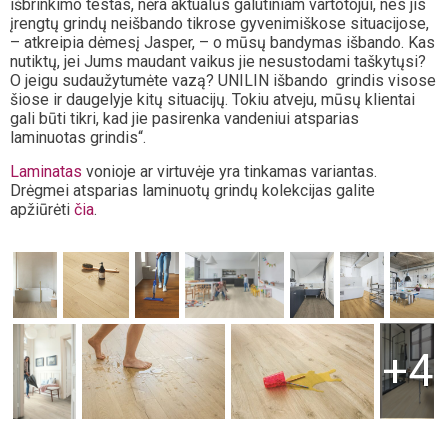
išbrinkimo testas, nėra aktualūs galutiniam vartotojui, nes jis
įrengtų grindų neišbando tikrose gyvenimiškose situacijose,
– atkreipia dėmesį Jasper, – o mūsų bandymas išbando. Kas
nutiktų, jei Jums maudant vaikus jie nesustodami taškytųsi?
O jeigu sudaužytumėte vazą? UNILIN išbando grindis visose
šiose ir daugelyje kitų situacijų. Tokiu atveju, mūsų klientai
gali būti tikri, kad jie pasirenka vandeniui atsparias
laminuotas grindis“.
Laminatas
vonioje ar virtuvėje yra tinkamas variantas.
Drėgmei atsparias laminuotų grindų kolekcijas galite
apžiūrėti
čia
.
+4