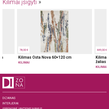
Kilimai įsigyti
78,00 €
449,00 €
cm
Kilimas Osta Nova 60×120 cm
Kilimas
žalias
KILIMAI
KILIMAI
DIZAINAS
INTERJERAI
ĮSIRENGINĖJANTIEMS NAMUS