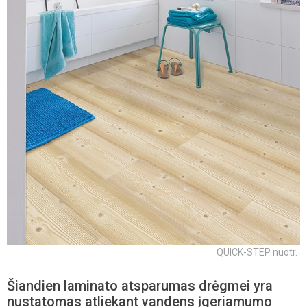
QUICK-STEP nuotr.
Šiandien laminato atsparumas drėgmei yra
nustatomas atliekant vandens įgeriamumo