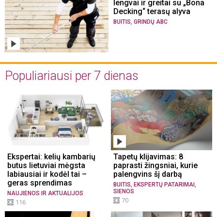
lengvai ir greitai su „Bona
Decking“ terasų alyva
,
BUITIS
GRINDŲ ABC
Populiariausi per 7 dienas
Ekspertai: kelių kambarių
Tapetų klijavimas: 8
butus lietuviai mėgsta
paprasti žingsniai, kurie
labiausiai ir kodėl tai –
palengvins šį darbą
geras sprendimas
,
,
BUITIS
EKSPERTŲ PATARIMAI
SIENOS
NAUJIENOS IR AKTUALIJOS
70
116