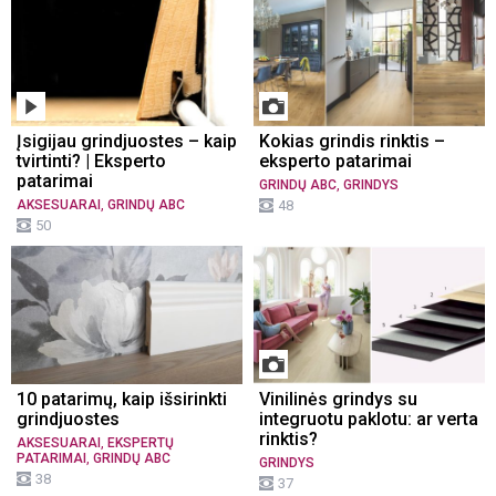
Įsigijau grindjuostes – kaip
Kokias grindis rinktis –
tvirtinti? | Eksperto
eksperto patarimai
patarimai
,
GRINDŲ ABC
GRINDYS
,
AKSESUARAI
GRINDŲ ABC
48
50
10 patarimų, kaip išsirinkti
Vinilinės grindys su
grindjuostes
integruotu paklotu: ar verta
rinktis?
,
AKSESUARAI
EKSPERTŲ
,
PATARIMAI
GRINDŲ ABC
GRINDYS
38
37