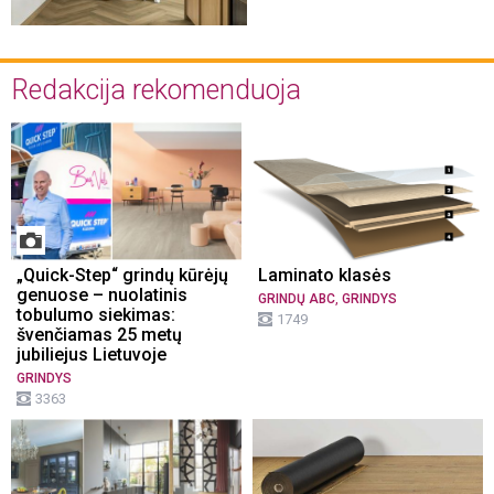
Redakcija rekomenduoja
„Quick-Step“ grindų kūrėjų
Laminato klasės
genuose – nuolatinis
,
GRINDŲ ABC
GRINDYS
tobulumo siekimas:
1749
švenčiamas 25 metų
jubiliejus Lietuvoje
GRINDYS
3363