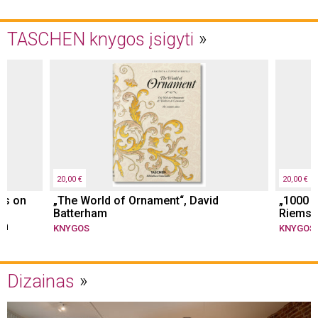
TASCHEN knygos įsigyti
20,00 €
20,00 €
ns on
„The World of Ornament“, David
„1000 T
Batterham
Riemsc
sm
KNYGOS
KNYGOS
Dizainas