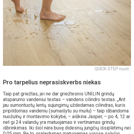
QUICK-STEP nuotr.
Pro tarpelius neprasiskverbs niekas
Taip pat griežtas, jei ne dar griežtesnis UNILIN grindų
atsparumo vandeniui testas – vandens cilindro testas. „Ant
jau sumontuotų lentų sujungimų uždedamas cilindras, kuris
pripildomas vandeniu (sumaišytu su muilu) – taip išbandoma
nuožulnų ir montavimo kokybė, – aiškina Jasper, – po 4, 12 ar
net gi 24 valandų yra matuojamas ir vertinamas grindų
išbrinkimas. Iki šiol nėra buvę didesnių jungčių išsiplėtimų nei
0,05 mm. Be to, pralaidumas matuojamas visose sąlyčio