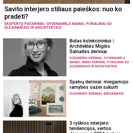
Savito interjero stiliaus paieškos: nuo ko
pradėti?
EKSPERTŲ PATARIMAI
,
GYVENAMIEJI NAMAI
,
POKALBIAI SU
DIZAINERIAIS IR ARCHITEKTAIS
Butas kolekcininkui |
Architektės Miglės
Šalnaitės deriniai
,
DIZAINERIO DERINIAI
GYVENAMIEJI
,
,
NAMAI
MENO KŪRINIAI
POKALBIAI SU
DIZAINERIAIS IR ARCHITEKTAIS
Spalvų deriniai: miegamojo
ramybės oazei sukurti
,
DIZAINERIO DERINIAI
MIEGAMASIS
3 ryškios interjero
tendencijos, vertos