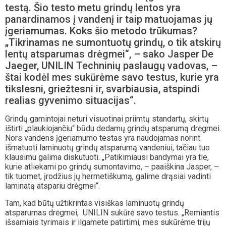
testą. Šio testo metu grindų lentos yra
panardinamos į vandenį ir taip matuojamas jų
įgeriamumas. Koks šio metodo trūkumas?
„Tikrinamas ne sumontuotų grindų, o tik atskirų
lentų atsparumas drėgmei“, – sako Jasper De
Jaeger, UNILIN Techninių paslaugų vadovas, –
štai kodėl mes sukūrėme savo testus, kurie yra
tikslesni, griežtesni ir, svarbiausia, atspindi
realias gyvenimo situacijas“.
Grindų gamintojai neturi visuotinai priimtų standartų, skirtų
ištirti „plaukiojančiu“ būdu dedamų grindų atsparumą drėgmei.
Nors vandens įgeriamumo testas yra naudojamas norint
išmatuoti laminuotų grindų atsparumą vandeniui, tačiau tuo
klausimu galima diskutuoti. „Patikimiausi bandymai yra tie,
kurie atliekami po grindų sumontavimo, – paaiškina Jasper, –
tik tuomet, įrodžius jų hermetiškumą, galime drąsiai vadinti
laminatą atspariu drėgmei“.
Tam, kad būtų užtikrintas visiškas laminuotų grindų
atsparumas drėgmei, UNILIN sukūrė savo testus. „Remiantis
išsamiais tyrimais ir ilgamete patirtimi, mes sukūrėme trijų