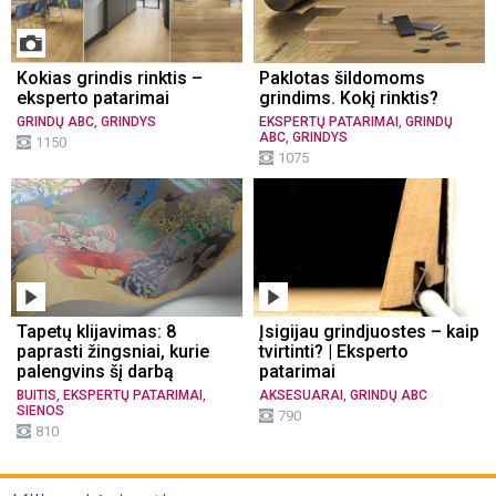
Kokias grindis rinktis –
Paklotas šildomoms
eksperto patarimai
grindims. Kokį rinktis?
,
,
GRINDŲ ABC
GRINDYS
EKSPERTŲ PATARIMAI
GRINDŲ
,
ABC
GRINDYS
1150
1075
Tapetų klijavimas: 8
Įsigijau grindjuostes – kaip
paprasti žingsniai, kurie
tvirtinti? | Eksperto
palengvins šį darbą
patarimai
,
,
,
BUITIS
EKSPERTŲ PATARIMAI
AKSESUARAI
GRINDŲ ABC
SIENOS
790
810