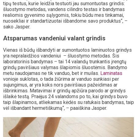
tipų testus, kurie leidžia testuoti jau sumontuotas grindis:
šluostymo metodas, vandens cilindro testas ir bandymas
realiomis gyvenimo sąlygomis, tokiu būdu mes tinkamai,
nuosekliai ir standartizuotai išbandome savo produktus“, –
sako Jasper.
Atsparumas vandeniui valant grindis
Vienas iš būdų išbandyti ar sumontuotos laminuotos grindys
yra nepralaidžios vandeniui – šluostymo metodas. Šis
laboratorinis bandymas – tai 14 valandų trunkantis įrengtų
grindų paviršiaus valymas šlapiomis šluostėmis. Bandymo
metu naudojamas ne tik vanduo, bet ir muilas.
Laminatas
vonioje suklotas, o tada žiūrima ar vanduo sunkiasi per
sujungimus, ar yra koks nors paviršiaus pažeidimas ar
išbrinkimas. Matavimai ir grindų apžiūra parodo ar grindys
išlaikė testą. Praėjus 24 valandoms po to, kai grindys buvo
taip šlapinamos, atliekamas kėdės su ratukais bandymas, taip
vėl išbandant hermetiškumą“, – paaiškina Jasper.