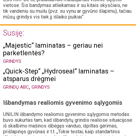
vietose. Šis bandymas atliekamas ir su kitais skysčiais, ne
tik vandeniu su muilu (pvz. su vynu ar gyvūno šlapimu), tačiau
mūsų grindys vis tiek jį išlaiko puikiai“.
Susiję:
„Majestic“ laminatas – geriau nei
parketlentės?
GRINDYS
„Quick-Step“ „Hydroseal“ laminatas –
atsparus drėgmei
,
GRINDŲ ABC
GRINDYS
Išbandymas realiomis gyvenimo sąlygomis
UNILIN išbandymo realiomis gyvenimo sąlygomis metodas
buvo sukurtas tam, kad išbandytų grindis realiose situacijose:
iš skalbimo mašinos išbėgęs vanduo, išpiltas gėrimas,
prišlapinęs gyvūnas ir t.t. „Tokie testai, kaip standartinis