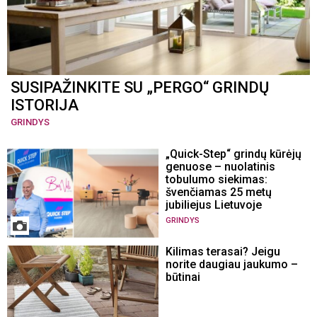
SUSIPAŽINKITE SU „PERGO“ GRINDŲ
ISTORIJA
GRINDYS
„Quick-Step“ grindų kūrėjų
genuose – nuolatinis
tobulumo siekimas:
švenčiamas 25 metų
jubiliejus Lietuvoje
GRINDYS
Kilimas terasai? Jeigu
norite daugiau jaukumo –
būtinai