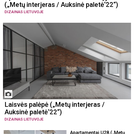
(„Metų interjeras / Auksinė paletė‘22“)
DIZAINAS LIETUVOJE
Laisvės palėpė („Metų interjeras /
Auksinė paletė‘22“)
DIZAINAS LIETUVOJE
Apartamentai U28 („Metų