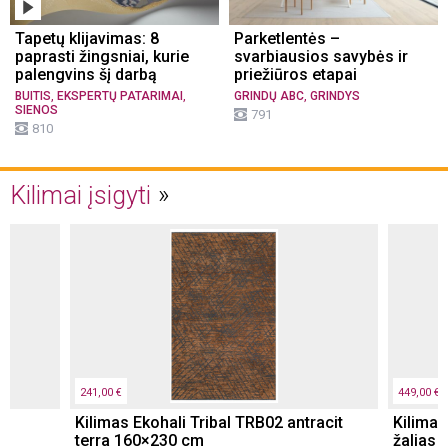
Tapetų klijavimas: 8
Parketlentės –
paprasti žingsniai, kurie
svarbiausios savybės ir
palengvins šį darbą
priežiūros etapai
,
,
,
BUITIS
EKSPERTŲ PATARIMAI
GRINDŲ ABC
GRINDYS
SIENOS
791
810
Kilimai įsigyti
241,00 €
449,00 €
Kilimas Ekohali Tribal TRB02 antracit
Kilimas
terra 160×230 cm
žalias