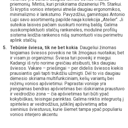
priemonių. Mintis, kuri priskiriama dizaineriui Ph. Starkui.
Ši kryptis vonios interjerui atnešė daugiau ergonomikos,
minimalizmo ir lankstumo. Pavyzdžiui, gamintojas Antonio
Lupi savo asortimentą papildė nauja kolekcija ,,Atelier’’. Ji
suteikia laisvės pačiam susikurti norimą baldą. Galima
susikomplektuoti stalčių rankenėles, modulinė profilių
sistema leidžia rankenos nišą sumontuoti visu perimetru
aplink stalčių.
Tebūnie šviesa, tik ne bet kokia
. Daugeliui žinomas
teigiamas šviesos poveikis ne tik žmogaus nuotaikai, bet
ir visam jo organizmui. Šviesa turi poveikį ir miegui.
Kadangi iš ryto norime greičiau atsibusti, tiks daugiau
šviesos. Vakare – priešingai – per didelis šviesos kiekis
prausiantis gali tapti trukdžiu užmigti. Dėl to vis daugiau
dėmesio skiriama multifunkciniam, kelių variantų bei
režimų vonios apšvietimui. Paprastai vonioje yra
įrengiamas bendras apšvietimas bei išskiriama praustuvo
ir veidrodžio zona – čia apšvietimas turi būti ypač
kokybiškas, teisingai parinktas. Galima rinktis integruotą į
spinteles ar veidrodžius, jutiklinį apšvietimą arba
sieninius šviestuvus, kurie šiemet tampa ypač populiariu
vonios interjero akcentu.