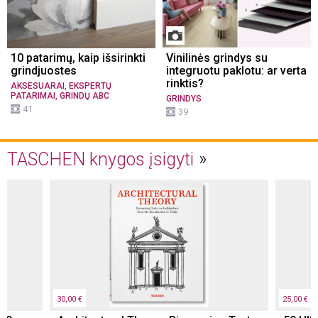
10 patarimų, kaip išsirinkti
Vinilinės grindys su
grindjuostes
integruotu paklotu: ar verta
rinktis?
,
AKSESUARAI
EKSPERTŲ
,
PATARIMAI
GRINDŲ ABC
GRINDYS
41
39
TASCHEN knygos įsigyti
30,00 €
25,00 €