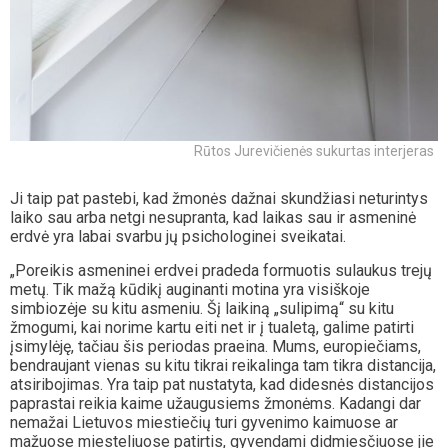
Rūtos Jurevičienės sukurtas interjeras
Ji taip pat pastebi, kad žmonės dažnai skundžiasi neturintys
laiko sau arba netgi nesupranta, kad laikas sau ir asmeninė
erdvė yra labai svarbu jų psichologinei sveikatai.
„Poreikis asmeninei erdvei pradeda formuotis sulaukus trejų
metų. Tik mažą kūdikį auginanti motina yra visiškoje
simbiozėje su kitu asmeniu. Šį laikiną „sulipimą“ su kitu
žmogumi, kai norime kartu eiti net ir į tualetą, galime patirti
įsimylėję, tačiau šis periodas praeina. Mums, europiečiams,
bendraujant vienas su kitu tikrai reikalinga tam tikra distancija,
atsiribojimas. Yra taip pat nustatyta, kad didesnės distancijos
paprastai reikia kaime užaugusiems žmonėms. Kadangi dar
nemažai Lietuvos miestiečių turi gyvenimo kaimuose ar
mažuose miesteliuose patirtis, gyvendami didmiesčiuose jie