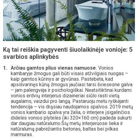
Ką tai reiškia pagyventi šiuolaikinėje vonioje: 5
svarbios aplinkybės
Arčiau gamtos plius vienas namuose.
Vonios
kambaryje žmogus gali būti visais atžvilgiais nuogas –
kaip gamtos kūrinys ar gyvūnas. Pastebėta, kad
apsišvarinęs kūną žmogus jaučiasi tarsi šviesesne galva
– jam palengvėja ir psichologiškai. Neatsitiktinai kurdami
vonios erdvių interjerus dizaineriai siūlo rasti vietą
augalams, vaizdui pro langą. Pastaruoju metu ryškėjanti
tendencija – vis drąsiau naudojamos spalvos. 2019 metų
vonios kambario spalva yra žalia, o interjere įsigalinčios
didelės vonios plytelės (iki 320×160 cm) padeda sukurti
dar daugiau natūralumo.Šių metų interjeruose lieka ir
natūralumą pabrėžiantis betonas, baltas bei pilkas
marmuras.