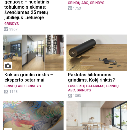
genuose – nuolatinis
,
GRINDŲ ABC
GRINDYS
tobulumo siekimas:
1753
švenčiamas 25 metų
jubiliejus Lietuvoje
GRINDYS
3367
Kokias grindis rinktis –
Paklotas šildomoms
eksperto patarimai
grindims. Kokį rinktis?
,
,
GRINDŲ ABC
GRINDYS
EKSPERTŲ PATARIMAI
GRINDŲ
,
ABC
GRINDYS
1148
1083