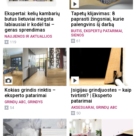
Ekspertai: kelių kambarių
Tapetų klijavimas: 8
butus lietuviai mėgsta
paprasti žingsniai, kurie
labiausiai ir kodėl tai –
palengvins šį darbą
geras sprendimas
,
,
BUITIS
EKSPERTŲ PATARIMAI
SIENOS
NAUJIENOS IR AKTUALIJOS
61
119
Kokias grindis rinktis –
Įsigijau grindjuostes – kaip
eksperto patarimai
tvirtinti? | Eksperto
patarimai
,
GRINDŲ ABC
GRINDYS
,
54
AKSESUARAI
GRINDŲ ABC
50