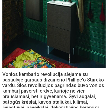
Vonios kambario revoliucija siejama su
pasaulyje garsaus dizainerio Phillipe‘o Starcko
vardu. Šios revoliucijos pagrindas buvo vonios
kambarį paversti erdve, kurioje ne vien
prausiamasi, bet ir gyvenama. Gyvi augalai,
patogūs krėslai, kavos staliukai, kilimai,
šviestuvai, paveikslai, dekoratyvinė keramika