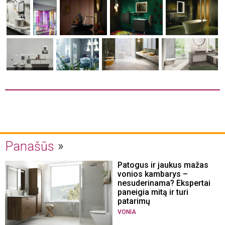
Panašūs
Patogus ir jaukus mažas
vonios kambarys –
nesuderinama? Ekspertai
paneigia mitą ir turi
patarimų
VONIA