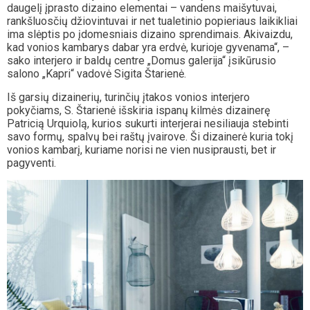
daugelį įprasto dizaino elementai – vandens maišytuvai,
rankšluosčių džiovintuvai ir net tualetinio popieriaus laikikliai
ima slėptis po įdomesniais dizaino sprendimais. Akivaizdu,
kad vonios kambarys dabar yra erdvė, kurioje gyvenama“, –
sako interjero ir baldų centre „Domus galerija“ įsikūrusio
salono „Kapri“ vadovė Sigita Štarienė.
Iš garsių dizainerių, turinčių įtakos vonios interjero
pokyčiams, S. Štarienė išskiria ispanų kilmės dizainerę
Patricią Urquiolą, kurios sukurti interjerai nesiliauja stebinti
savo formų, spalvų bei raštų įvairove. Ši dizainerė kuria tokį
vonios kambarį, kuriame norisi ne vien nusiprausti, bet ir
pagyventi.