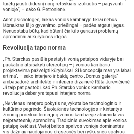
turėtų jausti didesnį norą retsykiais izoliuotis – pagyventi
vonioje“, – sako G. Petronienė.
Anot psichologės, laikas vonios kambaryje tikrai nebus
išbrauktas iš jo gyvenimo, priešingai – padės atgauti jėgas.
Nenuostabu būtų, kad būtent čia kils geriausi problemų
sprendimai ar kūrybinės idėjos.
Revoliucija tapo norma
„Ph. Starckas pasiūlė pastatyti vonią patalpos viduryje bei
paskatino atsisakyti stereotipų – į vonios kambario
projektavimą pažvelgti kūrybiškai. Ši koncepcija man yra labai
artima“, – sako interjero ir baldų centro „Domus galerija“
ambasadorė, architektė ir interjero dizainerė Rūta Jurevičienė.
Ji taip pat pastebi, kad Ph. Starcko vonios kambario
revoliucija dabar yra tapusi interjero norma.
„Nė vienas interjero pokytis neįvyksta be technologinio ir
kultūrinio pagrindo. Šiuolaikinės technologijos ir kintantys
žmonių poreikiai lemia, jog vonios kambaryje atsiranda vis
neįprastesnių sprendimų. Tradicinis suvokimas apie vonios
patalpą keičiasi. Vietoj baltos spalvos vonioje dominantės
vis dažniau naudojamos drąsesnės bei ryškesnės spalvos,