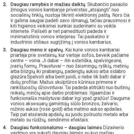
Daugiau ramybės ir mažiau daiktų
. Skubančio pasaulio
žmogus vonios kambaryje priverstas „atsijungti“ nuo
socialinių tinklų, nustoja tikrinti elektroninį paštą. Nors čia
ir galima saugiai padėti savo išmanųjį, tačiau prausimosi ir
kiti higienos veiksmai sunkiai suderinami su veikla
internete. Pailsėti ar net pamedituoti padeda ir
minimalistinis vonios interjeras. Tai paskatino ir
industrinio stiliaus sugrįžimą į vonios kambarius.
Daugiau meno ir spalvų.
Kai kurie vonios kambariai
priartėja prie svetainių, kur vietoje sofos, beveik pačiame
centre – vonia. Ji dabar – itin estetiška, spalvingesnė,
įvairių formų. Praustuvai – nuo žaismingų, ryškių, matinių
arba blizgių iki prabangių, padengtų aukso arba sidabro
glazūra.Spalvoti arba bent juodi, o nebe tik balti dabar ir
dušų profiliai. Mažus skulptūros kūrinius primena ir
rankšluosčių džiovintuvai. Tai padeda atitrūkti nuo buitinių
reikalų, minčių apie darbo problemas. Ilgaamžiai ir
funkcionalūs maišytuvai dabar irgi ypač gražūs! Dauguma
vonios aksesuarų gamintojų siūlo bronzos, žalvario,
rožinio aukso (rose gold) arba matinio aukso apdailas.
Taip pat atsiranda apdailų su juodo poliruoto metalo arba
metalo su rūdžių, sendinimo efektais.
Daugiau funkcionalumo – daugiau laimės
.Dizainerio
vaidmuo yra sukurti daugiau laimės su kuo mažiau