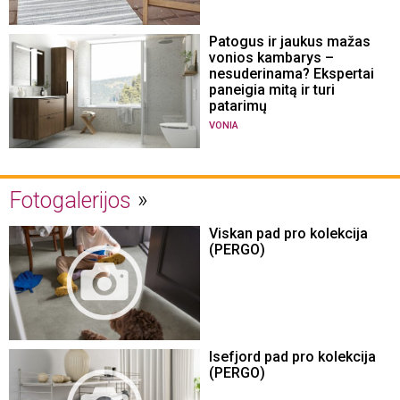
Patogus ir jaukus mažas
vonios kambarys –
nesuderinama? Ekspertai
paneigia mitą ir turi
patarimų
VONIA
Fotogalerijos
Viskan pad pro kolekcija
(PERGO)
Isefjord pad pro kolekcija
(PERGO)