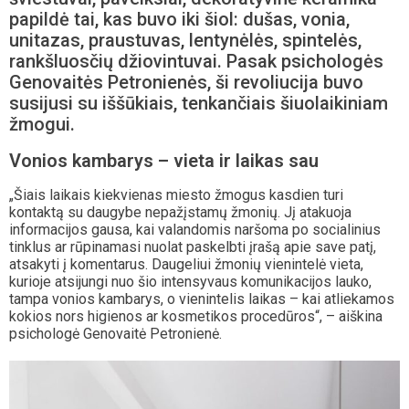
papildė tai, kas buvo iki šiol: dušas, vonia,
unitazas, praustuvas, lentynėlės, spintelės,
rankšluosčių džiovintuvai. Pasak psichologės
Genovaitės Petronienės, ši revoliucija buvo
susijusi su iššūkiais, tenkančiais šiuolaikiniam
žmogui.
Vonios kambarys – vieta ir laikas sau
„Šiais laikais kiekvienas miesto žmogus kasdien turi
kontaktą su daugybe nepažįstamų žmonių. Jį atakuoja
informacijos gausa, kai valandomis naršoma po socialinius
tinklus ar rūpinamasi nuolat paskelbti įrašą apie save patį,
atsakyti į komentarus. Daugeliui žmonių vienintelė vieta,
kurioje atsijungi nuo šio intensyvaus komunikacijos lauko,
tampa vonios kambarys, o vienintelis laikas – kai atliekamos
kokios nors higienos ar kosmetikos procedūros“, – aiškina
psichologė Genovaitė Petronienė.