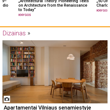
979–
„Architectural Theory. Pioneering Texts
„50 Ult
didio
on Architecture from the Renaissance
Charlot
to Today“
KNYGOS
KNYGOS
Dizainas
Apartamentai Vilniaus senamiestyje