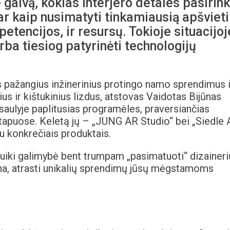
galvą, kokias interjero detales pasirink
ar kaip nusimatyti tinkamiausią apšviet
etencijos, ir resursų. Tokioje situacijoj
rba tiesiog patyrinėti technologijų
 pažangius inžinerinius protingo namo sprendimus i
ius ir kištukinius lizdus, atstovas Vaidotas Bijūnas
saulyje paplitusias programėles, praversiančias
etapuose. Keletą jų – „JUNG AR Studio“ bei „Siedle 
su konkrečiais produktais.
iki galimybė bent trumpam „pasimatuoti“ dizaineri
ėtina, atrasti unikalių sprendimų jūsų mėgstamoms