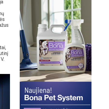
ja
mų
lės
dažus
tai,
utinį
 V.