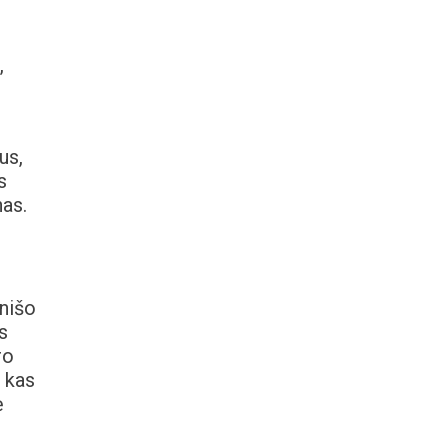
,
us,
s
nas.
inišo
s
ro
 kas
ė