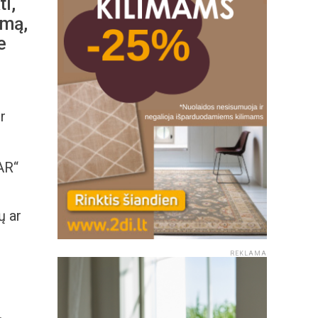
ti,
imą,
e
r
AR“
ų ar
REKLAMA