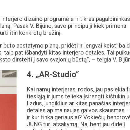
s interjero dizaino programėlė ir tikras pagalbininkas
aną. Pasak V. Bijūno, savo principu ji kiek primena
urti itin konkretų brėžinį.
 buto apstatymo planą, pridėti ir lengvai keisti bald
, taip pat išbandyti kitas interjero detales. Tai puiku
ksto dirstelti į savo svajonių būstą“, – teigia V. Bijū
4. „AR-Studio“
Kai namų interjeras, rodos, jau pasiekia f
tiesiąją ir jums telieka įsirengti kištukiniu
lizdus, jungiklius ar kitas panašias interje
detales apima naujas galvos skausmas –
ir kur tinka geriausiai? Vokiečių bendrov
JUNG turi atsakymą. Na, bent jau didelį