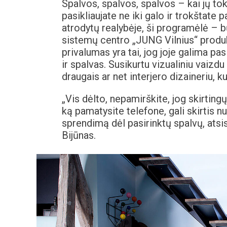
Spalvos, spalvos, spalvos – kai jų tok
pasikliaujate ne iki galo ir trokštate 
atrodytų realybėje, ši programėlė – b
sistemų centro „JUNG Vilnius“ produ
privalumas yra tai, jog joje galima p
ir spalvas. Susikurtu vizualiniu vaizdu
draugais ar net interjero dizaineriu, ku
„Vis dėlto, nepamirškite, jog skirtingų
ką pamatysite telefone, gali skirtis n
sprendimą dėl pasirinktų spalvų, atsi
Bijūnas.