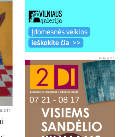
REKLAMA
uotr.
ai