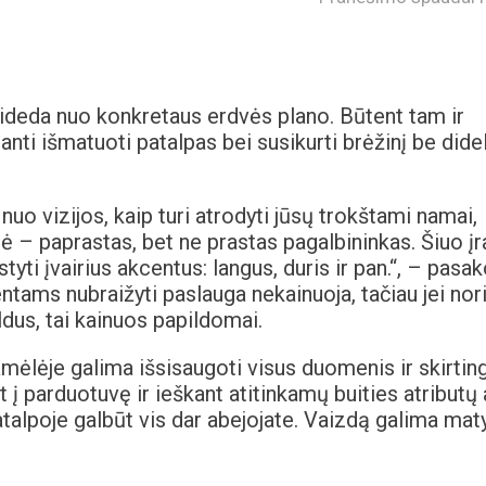
ideda nuo konkretaus erdvės plano. Būtent tam ir
anti išmatuoti patalpas bei susikurti brėžinį be dide
i nuo vizijos, kaip turi atrodyti jūsų trokštami namai,
ė – paprastas, bet ne prastas pagalbininkas. Šiuo įr
styti įvairius akcentus: langus, duris ir pan.“, – pasak
ntams nubraižyti paslauga nekainuoja, tačiau jei nor
ldus, tai kainuos papildomai.
mėlėje galima išsisaugoti visus duomenis ir skirtin
nt į parduotuvę ir ieškant atitinkamų buities atributų 
talpoje galbūt vis dar abejojate. Vaizdą galima maty