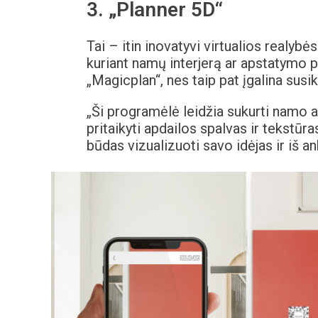
3. „Planner 5D“
Tai – itin inovatyvi virtualios realybė
kuriant namų interjerą ar apstatymo pl
„Magicplan“, nes taip pat įgalina susik
„Ši programėlė leidžia sukurti namo ar
pritaikyti apdailos spalvas ir tekstūras
būdas vizualizuoti savo idėjas ir iš an