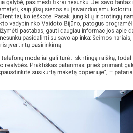
ia galybė, pasimesti tikrai nesunku. Jei savo fantazi
pamatyti, kaip jūsų sienos su įsivaizduojamu koloritu
ūtent tai, ko ieškote. Pasak jungiklių ir protingų na
kto vadybininko Vaidoto Bijūno, patogus programė
asižymėti pastabas, gauti daugiau informacijos apie 
 nesunku pasidalinti su savo aplinka: šeimos nariais,
ris įvertintų pasirinkimą.
 telefonų modeliai gali turėti skirtingą raišką, todėl 
uo realybės. Praktiškas patarimas: prieš priimant gal
spausdinkite susikurtą maketą popieriuje“, – pataria