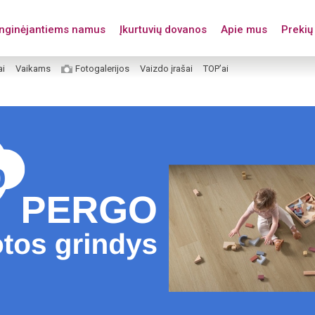
enginėjantiems namus
Įkurtuvių dovanos
Apie mus
Prekių 
ai
Vaikams
Fotogalerijos
Vaizdo įrašai
TOP’ai