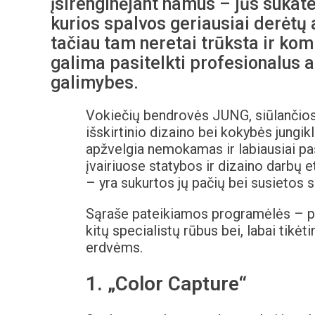
įsirenginėjant namus – jūs sukate 
kurios spalvos geriausiai derėtų 
tačiau tam neretai trūksta ir komp
galima pasitelkti profesionalus a
galimybes.
Vokiečių bendrovės JUNG, siūlančios
išskirtinio dizaino bei kokybės jungikl
apžvelgia nemokamas ir labiausiai pa
įvairiuose statybos ir dizaino darbų 
– yra sukurtos jų pačių bei susietos 
Sąraše pateikiamos programėlės – pu
kitų specialistų rūbus bei, labai tik
erdvėms.
1. „Color Capture“