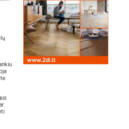
lių
ankiu
oja
ite
gus
ar
ti