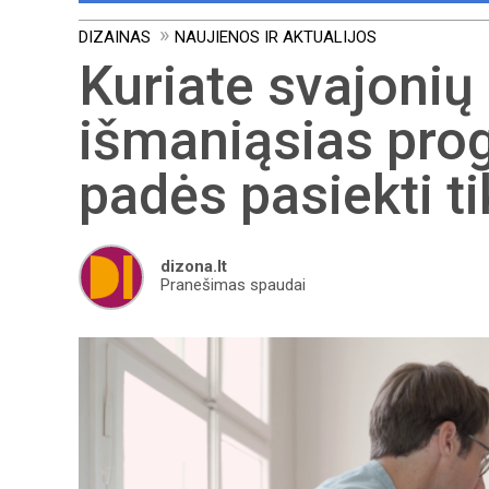
DIZAINAS
NAUJIENOS IR AKTUALIJOS
Kuriate svajonių
išmaniąsias prog
padės pasiekti ti
dizona.lt
Pranešimas spaudai