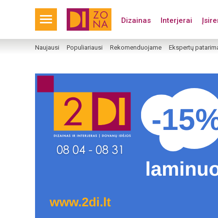
Dizainas
Interjerai
Įsir
Naujausi
Populiariausi
Rekomenduojame
Ekspertų patarim