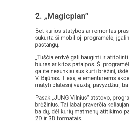
2. „Magicplan“
Bet kurios statybos ar remontas pras
sukurta ši mobilioji programėlė, įgalin
pastangų.
„Tuščia erdvė gali bauginti ir atitolint
biuras ar kitos patalpos. Ši programėl
galite nesunkiai susikurti brėžinį, išdė
V. Bijūnas. Tiesa, elementariems akce
matyti platesnį vaizdą, pavyzdžiui, ba
Pasak „JUNG Vilnius“ atstovo, progra
brėžinius. Tai labai praverčia keliauja
baldų, dėl kurių matmenų atitikimo pa
2D ir 3D formatais.