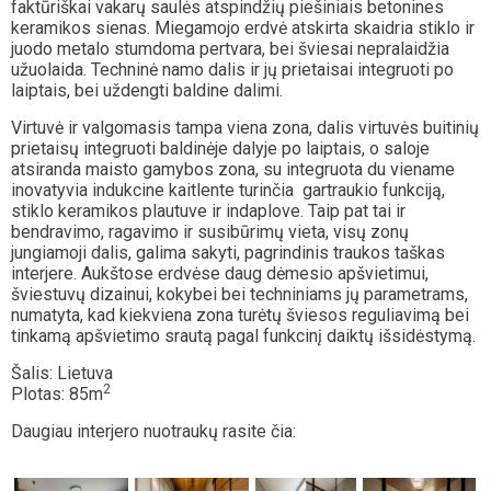
faktūriškai vakarų saulės atspindžių piešiniais betonines
keramikos sienas. Miegamojo erdvė atskirta skaidria stiklo ir
juodo metalo stumdoma pertvara, bei šviesai nepralaidžia
užuolaida. Techninė namo dalis ir jų prietaisai integruoti po
laiptais, bei uždengti baldine dalimi.
Virtuvė ir valgomasis tampa viena zona, dalis virtuvės buitinių
prietaisų integruoti baldinėje dalyje po laiptais, o saloje
atsiranda maisto gamybos zona, su integruota du viename
inovatyvia indukcine kaitlente turinčia gartraukio funkciją,
stiklo keramikos plautuve ir indaplove. Taip pat tai ir
bendravimo, ragavimo ir susibūrimų vieta, visų zonų
jungiamoji dalis, galima sakyti, pagrindinis traukos taškas
interjere. Aukštose erdvėse daug dėmesio apšvietimui,
šviestuvų dizainui, kokybei bei techniniams jų parametrams,
numatyta, kad kiekviena zona turėtų šviesos reguliavimą bei
tinkamą apšvietimo srautą pagal funkcinį daiktų išsidėstymą.
Šalis: Lietuva
2
Plotas: 85m
Daugiau interjero nuotraukų rasite čia: