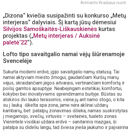
Arimanto Knašiaus nuotr.
„Dizona“ kviečia susipažinti su konkurso „Metų
interjeras“ dalyviais. Šį kartą jūsų dėmesiui
Silvijos Samoškaitės-Liškauskienės
kurtas
projektas („
Metų interjeras / Auksinė
paletė‘22
“).
Lofto tipo savaitgalio namai vėjų šiūrenamoje
Svencelėje
Sukurta moderni erdvė, įgijo savaitgalio namų statusą. Tai
namai aktyviam miesto žmogui, gaudančiam Kuršių marių
vėjus, skraidančiam jėgos aitvarais, vertinančiam komfortą ir
poilsį gamtos apsuptyje. Neabejingam estetikai, komfortui,
kokybei bei inovatyviems sprendimams buityje. Būstas su
atskiros dvi lauko terasomis, viena jų ant namo stogo, o kita
su į lauką iškelta spa zona, jame nėra aklinai uždarų
kambarių, bet patalpų zonavimas išlieka, namas suskirstytas
į miegamojo, svečių, virtuvės – svetainės, tualeto zonas.
Vienintelė visiškai uždara erdvė – sanitarinis mazgas, ši
patalpa su dideliu langu, tad šviesa įneša jaukumo ir paįvairina