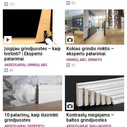
50
121
Įsigijau grindjuostes – kaip
Kokias grindis rinktis –
tvirtinti? | Eksperto
eksperto patarimai
patarimai
,
GRINDŲ ABC
GRINDYS
,
AKSESUARAI
GRINDŲ ABC
45
46
10 patarimų, kaip išsirinkti
Kontrastų mėgėjams –
grindjuostes
baltos grindjuostės
,
,
AKSESUARAI
EKSPERTŲ
AKSESUARAI
NAUJAUSIOS