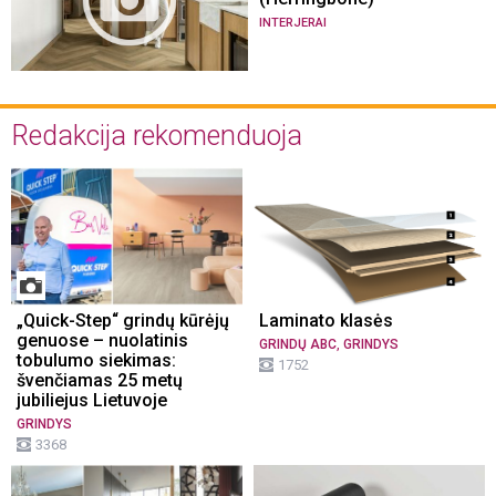
INTERJERAI
Redakcija rekomenduoja
„Quick-Step“ grindų kūrėjų
Laminato klasės
genuose – nuolatinis
,
GRINDŲ ABC
GRINDYS
tobulumo siekimas:
1752
švenčiamas 25 metų
jubiliejus Lietuvoje
GRINDYS
3368