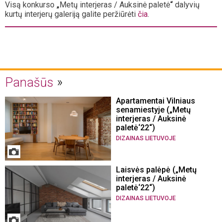
Visą konkurso
„
Metų interjeras / Auksinė paletė
“
dalyvių
kurtų interjerų galeriją galite peržiūrėti
čia
.
Panašūs
Apartamentai Vilniaus
senamiestyje („Metų
interjeras / Auksinė
paletė‘22“)
DIZAINAS LIETUVOJE
Laisvės palėpė („Metų
interjeras / Auksinė
paletė‘22“)
DIZAINAS LIETUVOJE