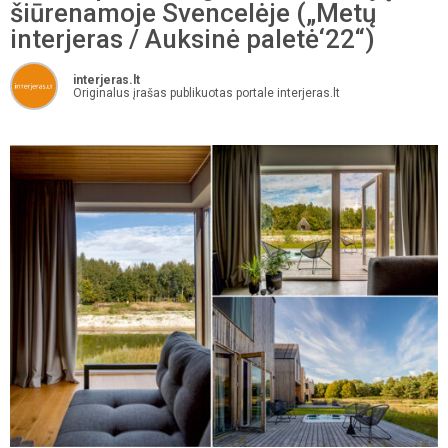
šiūrenamoje Svencelėje („Metų
interjeras / Auksinė paletė‘22“)
interjeras.lt
Originalus įrašas publikuotas portale interjeras.lt