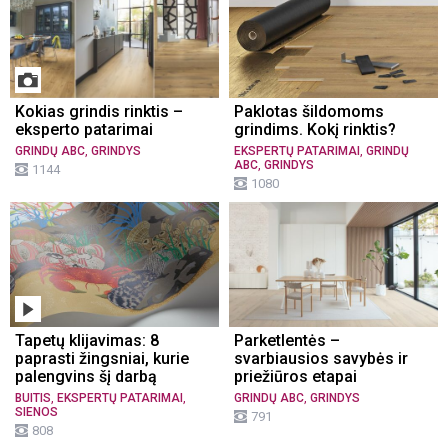
Kokias grindis rinktis –
Paklotas šildomoms
eksperto patarimai
grindims. Kokį rinktis?
,
,
GRINDŲ ABC
GRINDYS
EKSPERTŲ PATARIMAI
GRINDŲ
,
ABC
GRINDYS
1144
1080
Tapetų klijavimas: 8
Parketlentės –
paprasti žingsniai, kurie
svarbiausios savybės ir
palengvins šį darbą
priežiūros etapai
,
,
,
BUITIS
EKSPERTŲ PATARIMAI
GRINDŲ ABC
GRINDYS
SIENOS
791
808