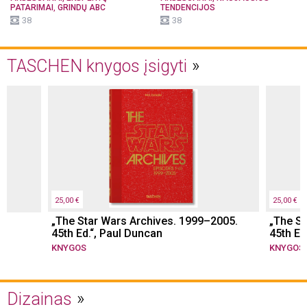
,
PATARIMAI
GRINDŲ ABC
TENDENCIJOS
38
38
TASCHEN knygos įsigyti
25,00 €
25,00 €
,
„The Star Wars Archives. 1999–2005.
„The St
45th Ed.“, Paul Duncan
45th Ed
KNYGOS
KNYGOS
Dizainas