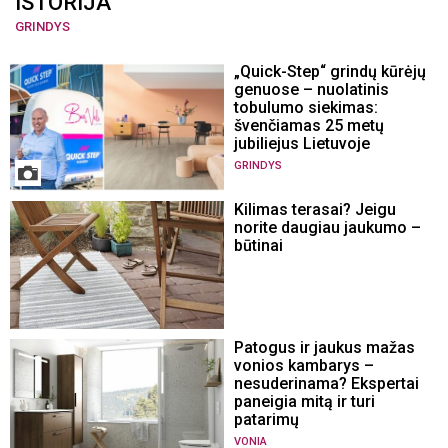
ISTORIJA
GRINDYS
„Quick-Step“ grindų kūrėjų
genuose – nuolatinis
tobulumo siekimas:
švenčiamas 25 metų
jubiliejus Lietuvoje
GRINDYS
Kilimas terasai? Jeigu
norite daugiau jaukumo –
būtinai
Patogus ir jaukus mažas
vonios kambarys –
nesuderinama? Ekspertai
paneigia mitą ir turi
patarimų
VONIA