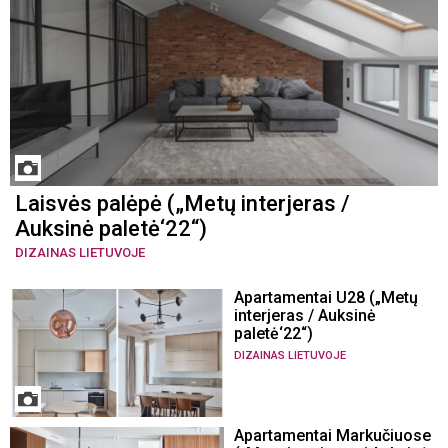
Laisvės palėpė („Metų interjeras /
Auksinė paletė‘22“)
DIZAINAS LIETUVOJE
Apartamentai U28 („Metų
interjeras / Auksinė
paletė‘22“)
DIZAINAS LIETUVOJE
Apartamentai Markučiuose