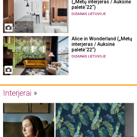
(„Metų interjeras / Auksinė
paletė‘22“)
DIZAINAS LIETUVOJE
Alice in Wonderland („Metų
interjeras / Auksinė
paletė‘22“)
DIZAINAS LIETUVOJE
Interjerai