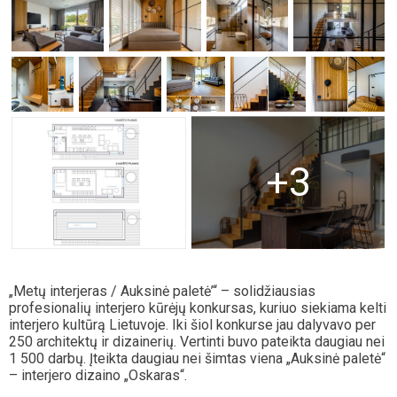
+3
„Metų interjeras / Auksinė paletė’“ – solidžiausias
profesionalių interjero kūrėjų konkursas, kuriuo siekiama kelti
interjero kultūrą Lietuvoje. Iki šiol konkurse jau dalyvavo per
250 architektų ir dizainerių. Vertinti buvo pateikta daugiau nei
1 500 darbų. Įteikta daugiau nei šimtas viena „Auksinė paletė“
– interjero dizaino „Oskaras“.