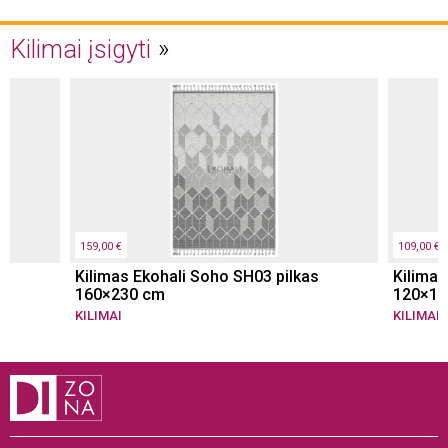
Kilimai įsigyti
159,00 €
109,00 €
Kilimas Ekohali Soho SH03 pilkas
Kilimas
160×230 cm
120×18
KILIMAI
KILIMAI
,