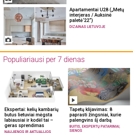
Apartamentai U28 („Metų
interjeras / Auksinė
paletė‘22“)
DIZAINAS LIETUVOJE
Populiariausi per 7 dienas
Ekspertai: kelių kambarių
Tapetų klijavimas: 8
butus lietuviai mėgsta
paprasti žingsniai, kurie
labiausiai ir kodėl tai –
palengvins šį darbą
geras sprendimas
,
,
BUITIS
EKSPERTŲ PATARIMAI
SIENOS
NAUJIENOS IR AKTUALIJOS