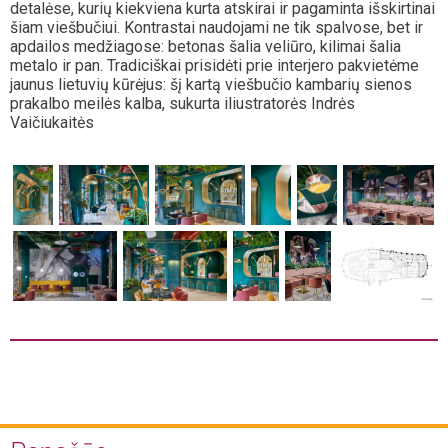
detalėse, kurių kiekviena kurta atskirai ir pagaminta išskirtinai
šiam viešbučiui. Kontrastai naudojami ne tik spalvose, bet ir
apdailos medžiagose: betonas šalia veliūro, kilimai šalia
metalo ir pan. Tradiciškai prisidėti prie interjero pakvietėme
jaunus lietuvių kūrėjus: šį kartą viešbučio kambarių sienos
prakalbo meilės kalba, sukurta iliustratorės Indrės
Vaičiukaitės