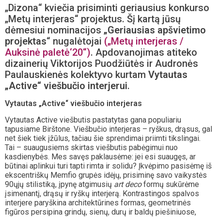
„Dizona“ kviečia prisiminti geriausius konkurso
„Metų interjeras“ projektus. Šį kartą jūsų
dėmesiui nominacijos
„Geriausias apšvietimo
projektas
“ nugalėtojai
(„Metų interjeras /
Auksinė paletė‘20“)
. Apdovanojimas atiteko
dizainerių Viktorijos Puodžiūtės ir Audronės
Paulauskienės kolektyvo kurtam
Vytautas
„Active“ viešbučio interjerui
.
Vytautas „Active“ viešbučio interjeras
Vytautas Active viešbutis pastatytas gana populiariu
tapusiame Birštone. Viešbučio interjeras – ryškus, drąsus, gal
net šiek tiek įžūlus, tačiau šie sprendimai priimti tikslingai.
Tai – suaugusiems skirtas viešbutis pabėgimui nuo
kasdienybės. Mes savęs paklausėme: jei esi suaugęs, ar
būtinai aplinkui turi tapti rimta ir solidu? Įkvėpimo pasisėmę iš
ekscentriškų Memfio grupės idėjų, prisiminę savo vaikystės
90ųjų stilistiką, įpynę atgimusių
art deco
formų sukūrėme
įsimenantį, drąsų ir ryškų interjerą. Kontrastingos spalvos
interjere paryškina architektūrines formas, geometrinės
figūros persipina grindų, sienų, durų ir baldų piešiniuose,