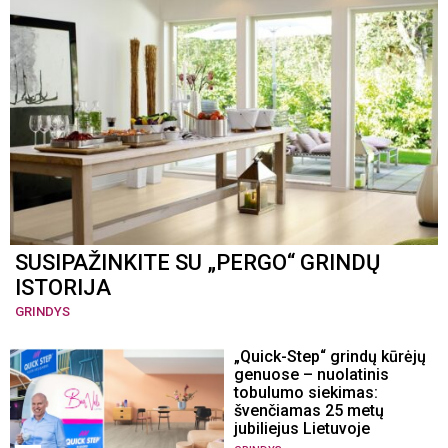
SUSIPAŽINKITE SU „PERGO“ GRINDŲ
ISTORIJA
GRINDYS
„Quick-Step“ grindų kūrėjų
genuose – nuolatinis
tobulumo siekimas:
švenčiamas 25 metų
jubiliejus Lietuvoje