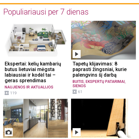
Populiariausi per 7 dienas
Ekspertai: kelių kambarių
Tapetų klijavimas: 8
butus lietuviai mėgsta
paprasti žingsniai, kurie
labiausiai ir kodėl tai –
palengvins šį darbą
geras sprendimas
,
,
BUITIS
EKSPERTŲ PATARIMAI
SIENOS
NAUJIENOS IR AKTUALIJOS
61
119