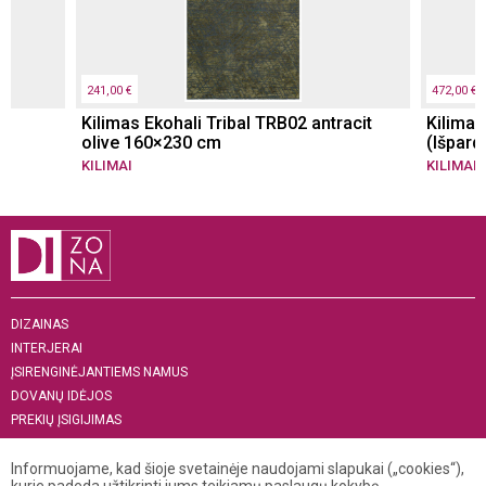
241,00 €
472,00 €
Kilimas Ekohali Tribal TRB02 antracit
Kilima
olive 160×230 cm
(Išpard
KILIMAI
KILIMAI
DIZAINAS
INTERJERAI
ĮSIRENGINĖJANTIEMS NAMUS
DOVANŲ IDĖJOS
PREKIŲ ĮSIGIJIMAS
APIE MUS
„MENAS INTERJERUI 2019“
Informuojame, kad šioje svetainėje naudojami slapukai („cookies“),