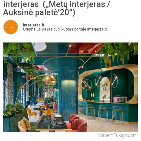
interjeras („Metų interjeras /
Auksinė paletė‘20“)
interjeras.lt
Originalus įrašas publikuotas portale interjeras.lt
Norbert Tukaj nuotr.