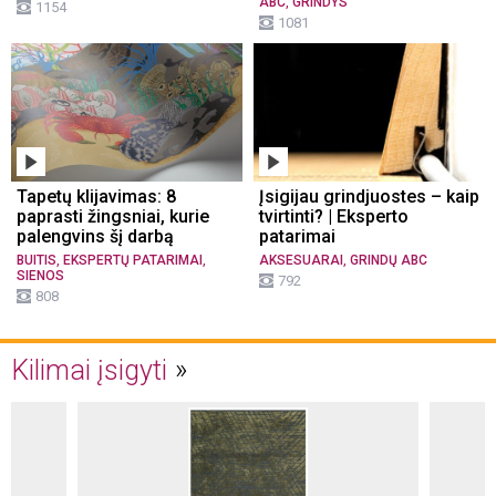
,
ABC
GRINDYS
1154
1081
Tapetų klijavimas: 8
Įsigijau grindjuostes – kaip
paprasti žingsniai, kurie
tvirtinti? | Eksperto
palengvins šį darbą
patarimai
,
,
,
BUITIS
EKSPERTŲ PATARIMAI
AKSESUARAI
GRINDŲ ABC
SIENOS
792
808
Kilimai įsigyti