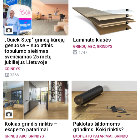
„Quick-Step“ grindų kūrėjų
Laminato klasės
genuose – nuolatinis
,
GRINDŲ ABC
GRINDYS
tobulumo siekimas:
1747
švenčiamas 25 metų
jubiliejus Lietuvoje
GRINDYS
3366
Kokias grindis rinktis –
Paklotas šildomoms
eksperto patarimai
grindims. Kokį rinktis?
,
,
GRINDŲ ABC
GRINDYS
EKSPERTŲ PATARIMAI
GRINDŲ