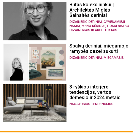
Butas kolekcininkui |
Architektės Miglės
Šalnaitės deriniai
,
DIZAINERIO DERINIAI
GYVENAMIEJI
,
,
NAMAI
MENO KŪRINIAI
POKALBIAI SU
DIZAINERIAIS IR ARCHITEKTAIS
Spalvų deriniai: miegamojo
ramybės oazei sukurti
,
DIZAINERIO DERINIAI
MIEGAMASIS
3 ryškios interjero
tendencijos, vertos
dėmesio ir 2024 metais
NAUJAUSIOS TENDENCIJOS