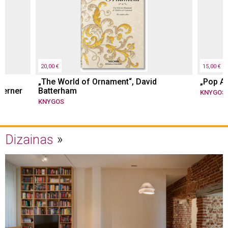
20,00 €
15,00 €
„The World of Ornament“, David
„Pop Ar
Werner
Batterham
KNYGOS
KNYGOS
Dizainas