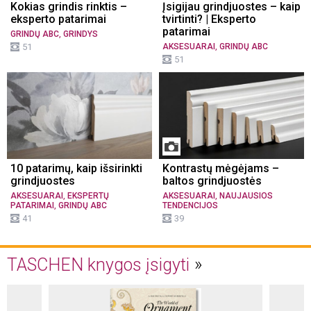
Kokias grindis rinktis –
Įsigijau grindjuostes – kaip
eksperto patarimai
tvirtinti? | Eksperto
patarimai
,
GRINDŲ ABC
GRINDYS
,
51
AKSESUARAI
GRINDŲ ABC
51
10 patarimų, kaip išsirinkti
Kontrastų mėgėjams –
grindjuostes
baltos grindjuostės
,
,
AKSESUARAI
EKSPERTŲ
AKSESUARAI
NAUJAUSIOS
,
PATARIMAI
GRINDŲ ABC
TENDENCIJOS
41
39
TASCHEN knygos įsigyti