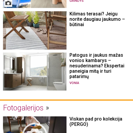
GRINDYS
Kilimas terasai? Jeigu
norite daugiau jaukumo –
būtinai
Patogus ir jaukus mažas
vonios kambarys –
nesuderinama? Ekspertai
paneigia mitą ir turi
patarimų
VONIA
Fotogalerijos
Viskan pad pro kolekcija
(PERGO)