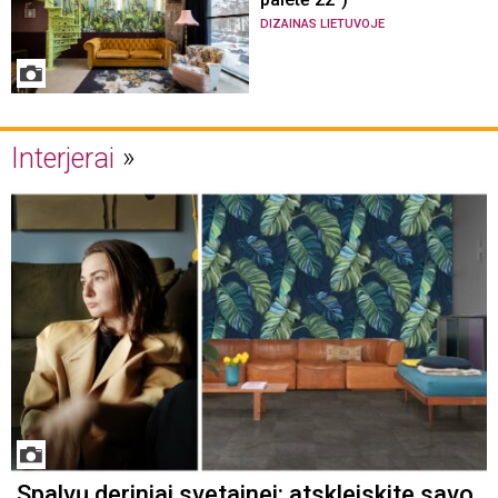
DIZAINAS LIETUVOJE
Interjerai
Spalvų deriniai svetainei: atskleiskite savo