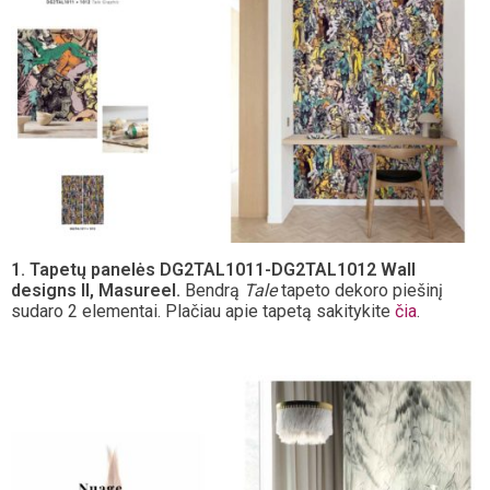
1. Tapetų panelės DG2TAL1011-DG2TAL1012 Wall
designs II, Masureel.
Bendrą
Tale
tapeto dekoro piešinį
sudaro 2 elementai. Plačiau apie tapetą sakitykite
čia
.