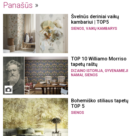
Panašūs
Švelnūs deriniai vaikų
kambariui | TOP5
,
SIENOS
VAIKŲ KAMBARYS
TOP 10 Williamo Morriso
tapetų raštų
,
DIZAINO ISTORIJA
GYVENAMIEJI
,
NAMAI
SIENOS
Bohemiško stiliaus tapetų
TOP 5
SIENOS