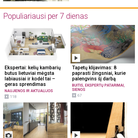
Populiariausi per 7 dienas
Ekspertai: kelių kambarių
Tapetų klijavimas: 8
butus lietuviai mėgsta
paprasti žingsniai, kurie
labiausiai ir kodėl tai –
palengvins šį darbą
geras sprendimas
,
,
BUITIS
EKSPERTŲ PATARIMAI
SIENOS
NAUJIENOS IR AKTUALIJOS
67
118