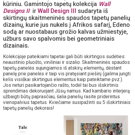
kūriniu. Gamintojo tapetų kolekcija
Wall
Designs II
ir
Wall Design III
sudaryta iš
skirtingų skaitmeninės spaudos tapetų panelių
dizainų, kurie jus nukels į Afrikos safarį, Edeno
sodą ar nuostabaus grožio kalvas užmiestyje,
užburs savo spalvomis bei geometriniais
dizainais.
Kolekcijoje pateikiami tapetai gali būti skirtingos sudėties:
neaustinio pluošto, viniliniai ir sizalio. Skaitmeninės spaudos
tapetų panelės sujungiamos iš atskirų elementų, dėstant
panelę prie panelės ir taip vis pratęsiant piešinį (galima jungti
kelis visiškai skirtingus elementus kaip pateiktame pvz.).
Jos neturi pasikartojančio rašto, todėl tai bus išskirtinis
sprendimas dekoruojant Jūsų namus. Kad kambario interjerą
užbaigti būtų paprasčiau, šalia panelių rasite priderintus
vienspalvius tapetus. Kviečiame susipažinti su 5 išskirtiniais
tapetų panelių dekorais!