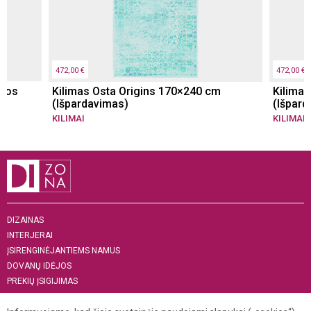
472,00 €
472,00 €
ūros
Kilimas Osta Origins 170×240 cm
Kilima
(Išpardavimas)
(Išpard
KILIMAI
KILIMAI
DIZAINAS
INTERJERAI
ĮSIRENGINĖJANTIEMS NAMUS
DOVANŲ IDĖJOS
PREKIŲ ĮSIGIJIMAS
APIE MUS