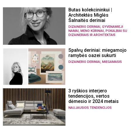
Butas kolekcininkui |
Architektės Miglės
Šalnaitės deriniai
,
DIZAINERIO DERINIAI
GYVENAMIEJI
,
,
NAMAI
MENO KŪRINIAI
POKALBIAI SU
DIZAINERIAIS IR ARCHITEKTAIS
Spalvų deriniai: miegamojo
ramybės oazei sukurti
,
DIZAINERIO DERINIAI
MIEGAMASIS
3 ryškios interjero
tendencijos, vertos
dėmesio ir 2024 metais
NAUJAUSIOS TENDENCIJOS