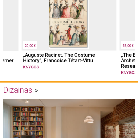
20,00 €
35,00 €
„Auguste Racinet. The Costume
„The Bo
Werner
History“, Francoise Tétart-Vittu
Archety
Resear
KNYGOS
KNYGOS
Dizainas