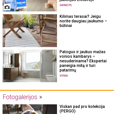
GRINDYS
Kilimas terasai? Jeigu
norite daugiau jaukumo –
būtinai
Patogus ir jaukus mažas
vonios kambarys –
nesuderinama? Ekspertai
paneigia mitą ir turi
patarimų
VONIA
Fotogalerijos
Viskan pad pro kolekcija
(PERGO)