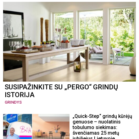
SUSIPAŽINKITE SU „PERGO“ GRINDŲ
ISTORIJA
GRINDYS
„Quick-Step“ grindų kūrėjų
genuose – nuolatinis
tobulumo siekimas:
švenčiamas 25 metų
jubiliejus Lietuvoje