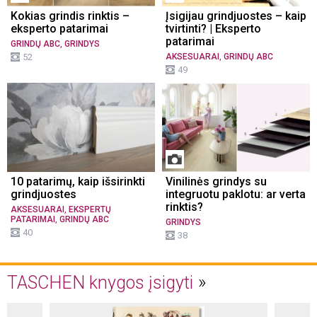
Kokias grindis rinktis –
Įsigijau grindjuostes – kaip
eksperto patarimai
tvirtinti? | Eksperto
patarimai
,
GRINDŲ ABC
GRINDYS
,
52
AKSESUARAI
GRINDŲ ABC
49
10 patarimų, kaip išsirinkti
Vinilinės grindys su
grindjuostes
integruotu paklotu: ar verta
rinktis?
,
AKSESUARAI
EKSPERTŲ
,
PATARIMAI
GRINDŲ ABC
GRINDYS
40
38
TASCHEN knygos įsigyti