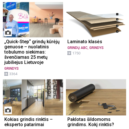
„Quick-Step“ grindų kūrėjų
Laminato klasės
genuose – nuolatinis
,
GRINDŲ ABC
GRINDYS
tobulumo siekimas:
1750
švenčiamas 25 metų
jubiliejus Lietuvoje
GRINDYS
3364
Kokias grindis rinktis –
Paklotas šildomoms
eksperto patarimai
grindims. Kokį rinktis?