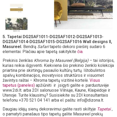
5. Tapetai DG2SAF1011-DG2SAF1012-DG2SAF1013-
DG2SAF1014-DG2SAF1015-DG2SAF1016 Wall designs II,
Masureel.
Bendrą
Safari
tapeto dekoro piešinį sudaro 6
elementai. Plačiau apie tapetą sakitykite
čia
.
Prekinis ženklas
Khroma by Masureel (Belgija)
– tai istorijos,
kurias reikia išgyventi. Kiekviena šio prekinio ženklo kolekcija
priartina prie skirtingų pasaulio kultūrų turtų. Ištobulintos
spalvų kombinacijos, inovatyvios struktūros ir visuomet
žavintys raštai – Khroma tapetų vizitinė kortelė.
Visus
tapetus (paneles)
apžiūrėti ir įsigyti galite e. parduotuvėje
www.2di.lt. arba 2DI salonuose Vilniuje, Kaune, Klaipėdoje ir
Utenoje. Turite klausimų? Susisiekite su 2DI konsultantais
telefonu +370 521 04 141 arba el. paštu: info@dizona.lt.
Daugiau idėjų sienų dekoravimui galite rasti skiltyje
Tapetai
,
o pamatyti panašaus tipo tapetų galite Masureel prekių