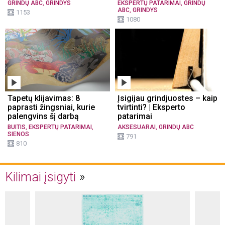
,
,
GRINDŲ ABC
GRINDYS
EKSPERTŲ PATARIMAI
GRINDŲ
,
ABC
GRINDYS
1153
1080
Tapetų klijavimas: 8
Įsigijau grindjuostes – kaip
paprasti žingsniai, kurie
tvirtinti? | Eksperto
palengvins šį darbą
patarimai
,
,
,
BUITIS
EKSPERTŲ PATARIMAI
AKSESUARAI
GRINDŲ ABC
SIENOS
791
810
Kilimai įsigyti