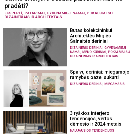
pradėti?
EKSPERTŲ PATARIMAI
,
GYVENAMIEJI NAMAI
,
POKALBIAI SU
DIZAINERIAIS IR ARCHITEKTAIS
Butas kolekcininkui |
Architektės Miglės
Šalnaitės deriniai
,
DIZAINERIO DERINIAI
GYVENAMIEJI
,
,
NAMAI
MENO KŪRINIAI
POKALBIAI SU
DIZAINERIAIS IR ARCHITEKTAIS
Spalvų deriniai: miegamojo
ramybės oazei sukurti
,
DIZAINERIO DERINIAI
MIEGAMASIS
3 ryškios interjero
tendencijos, vertos
dėmesio ir 2024 metais
NAUJAUSIOS TENDENCIJOS