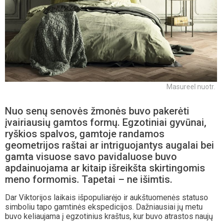
Masureel nuotr.
Nuo senų senovės žmonės buvo pakerėti
įvairiausių gamtos formų. Egzotiniai gyvūnai,
ryškios spalvos, gamtoje randamos
geometrijos raštai ar intriguojantys augalai bei
gamta visuose savo pavidaluose buvo
apdainuojama ar kitaip išreikšta skirtingomis
meno formomis. Tapetai – ne išimtis.
Dar Viktorijos laikais išpopuliarėjo ir aukštuomenės statuso
simboliu tapo gamtinės ekspedicijos. Dažniausiai jų metu
buvo keliaujama į egzotinius kraštus, kur buvo atrastos naujų