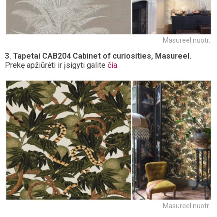
Masureel nuotr.
3.
Tapetai CAB204 Cabinet of curiosities, Masureel.
Prekę apžiūrėti ir įsigyti galite
čia.
Masureel nuotr.