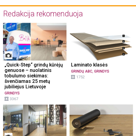
Redakcija rekomenduoja
„Quick-Step“ grindų kūrėjų
Laminato klasės
genuose – nuolatinis
,
GRINDŲ ABC
GRINDYS
tobulumo siekimas:
1752
švenčiamas 25 metų
jubiliejus Lietuvoje
GRINDYS
3367