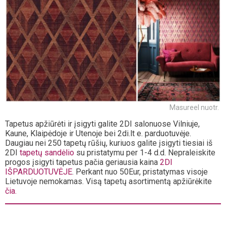
Masureel nuotr.
Tapetus apžiūrėti ir įsigyti galite 2DI salonuose Vilniuje,
Kaune, Klaipėdoje ir Utenoje bei 2di.lt e. parduotuvėje.
Daugiau nei 250 tapetų rūšių, kuriuos galite įsigyti tiesiai iš
2DI
tapetų sandėlio
su pristatymu per 1-4 d.d. Nepraleiskite
progos įsigyti tapetus pačia geriausia kaina
2DI
IŠPARDUOTUVĖJE
. Perkant nuo 50Eur, pristatymas visoje
Lietuvoje nemokamas. Visą tapetų asortimentą apžiūrėkite
čia.