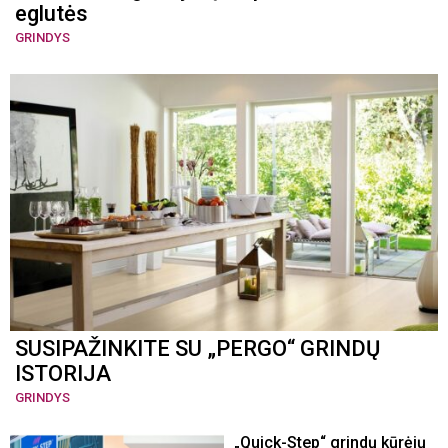
eglutės
GRINDYS
SUSIPAŽINKITE SU „PERGO“ GRINDŲ
ISTORIJA
GRINDYS
„Quick-Step“ grindų kūrėjų