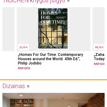
TASCHEN knygos įsigyti
25,00 €
80,00 €
he
„Homes For Our Time. Contemporary
„Zaha 
e,
Houses around the World. 45th Ed.“,
Today. 
Philip Jodidio
KNYGOS
KNYGOS
Dizainas