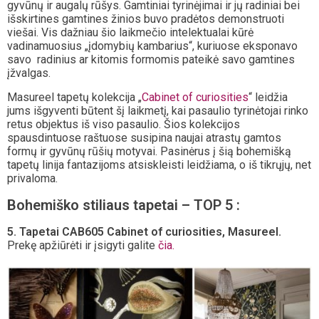
gyvūnų ir augalų rūšys. Gamtiniai tyrinėjimai ir jų radiniai bei
išskirtines gamtines žinios buvo pradėtos demonstruoti
viešai. Vis dažniau šio laikmečio intelektualai kūrė
vadinamuosius „įdomybių kambarius“, kuriuose eksponavo
savo radinius ar kitomis formomis pateikė savo gamtines
įžvalgas.
Masureel tapetų kolekcija „
Cabinet of curiosities
“ leidžia
jums išgyventi būtent šį laikmetį, kai pasaulio tyrinėtojai rinko
retus objektus iš viso pasaulio. Šios kolekcijos
spausdintuose raštuose susipina naujai atrastų gamtos
formų ir gyvūnų rūšių motyvai. Pasinėrus į šią bohemišką
tapetų linija fantazijoms atsiskleisti leidžiama, o iš tikrųjų, net
privaloma.
Bohemiško stiliaus tapetai – TOP 5 :
5. Tapetai CAB605 Cabinet of curiosities, Masureel.
Prekę apžiūrėti ir įsigyti galite
čia.