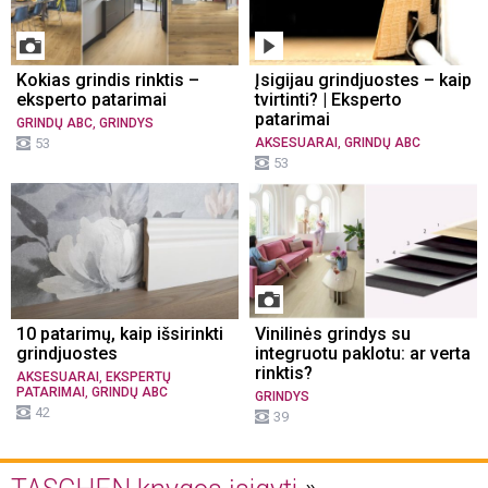
Kokias grindis rinktis –
Įsigijau grindjuostes – kaip
eksperto patarimai
tvirtinti? | Eksperto
patarimai
,
GRINDŲ ABC
GRINDYS
,
53
AKSESUARAI
GRINDŲ ABC
53
10 patarimų, kaip išsirinkti
Vinilinės grindys su
grindjuostes
integruotu paklotu: ar verta
rinktis?
,
AKSESUARAI
EKSPERTŲ
,
PATARIMAI
GRINDŲ ABC
GRINDYS
42
39