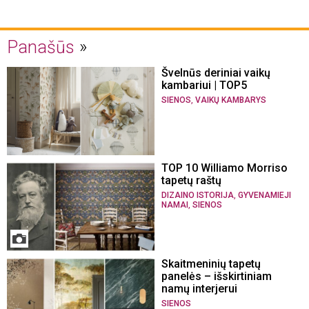
Panašūs
Švelnūs deriniai vaikų
kambariui | TOP5
,
SIENOS
VAIKŲ KAMBARYS
TOP 10 Williamo Morriso
tapetų raštų
,
DIZAINO ISTORIJA
GYVENAMIEJI
,
NAMAI
SIENOS
Skaitmeninių tapetų
panelės – išskirtiniam
namų interjerui
SIENOS