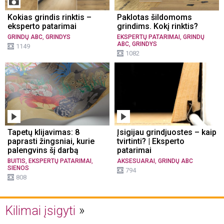
Kokias grindis rinktis –
Paklotas šildomoms
eksperto patarimai
grindims. Kokį rinktis?
,
,
GRINDŲ ABC
GRINDYS
EKSPERTŲ PATARIMAI
GRINDŲ
,
ABC
GRINDYS
1149
1082
Tapetų klijavimas: 8
Įsigijau grindjuostes – kaip
paprasti žingsniai, kurie
tvirtinti? | Eksperto
palengvins šį darbą
patarimai
,
,
,
BUITIS
EKSPERTŲ PATARIMAI
AKSESUARAI
GRINDŲ ABC
SIENOS
794
808
Kilimai įsigyti