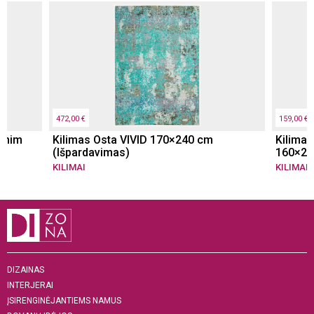
472,00 €
159,00 €
denim
Kilimas Osta VIVID 170×240 cm
Kilimas
(Išpardavimas)
160×23
KILIMAI
KILIMAI
DIZAINAS
INTERJERAI
ĮSIRENGINĖJANTIEMS NAMUS