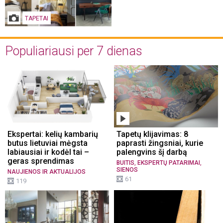
TAPETAI
Populiariausi per 7 dienas
Ekspertai: kelių kambarių
Tapetų klijavimas: 8
butus lietuviai mėgsta
paprasti žingsniai, kurie
labiausiai ir kodėl tai –
palengvins šį darbą
geras sprendimas
,
,
BUITIS
EKSPERTŲ PATARIMAI
SIENOS
NAUJIENOS IR AKTUALIJOS
61
119