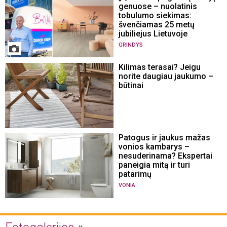
genuose – nuolatinis
tobulumo siekimas:
švenčiamas 25 metų
jubiliejus Lietuvoje
GRINDYS
Kilimas terasai? Jeigu
norite daugiau jaukumo –
būtinai
Patogus ir jaukus mažas
vonios kambarys –
nesuderinama? Ekspertai
paneigia mitą ir turi
patarimų
VONIA