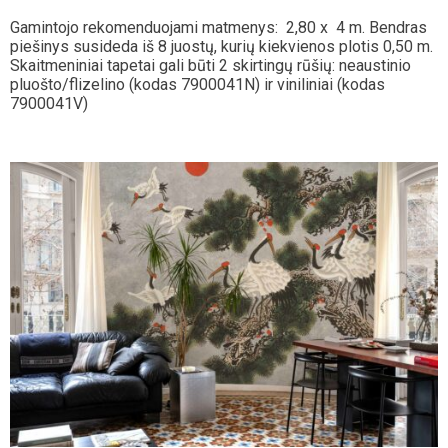
Gamintojo rekomenduojami matmenys: 2,80 x 4 m. Bendras
piešinys susideda iš 8 juostų, kurių kiekvienos plotis 0,50 m.
Skaitmeniniai tapetai gali būti 2 skirtingų rūšių: neaustinio
pluošto/flizelino (kodas 7900041N) ir viniliniai (kodas
7900041V)