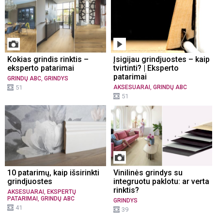
Kokias grindis rinktis –
Įsigijau grindjuostes – kaip
eksperto patarimai
tvirtinti? | Eksperto
patarimai
,
GRINDŲ ABC
GRINDYS
,
51
AKSESUARAI
GRINDŲ ABC
51
10 patarimų, kaip išsirinkti
Vinilinės grindys su
grindjuostes
integruotu paklotu: ar verta
rinktis?
,
AKSESUARAI
EKSPERTŲ
,
PATARIMAI
GRINDŲ ABC
GRINDYS
41
39