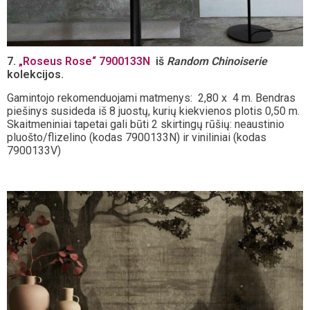
7.
„Roseus Rose“ 7900133N
iš
Random Chinoiserie
kolekcijos.
Gamintojo rekomenduojami matmenys: 2,80 x 4 m. Bendras
piešinys susideda iš 8 juostų, kurių kiekvienos plotis 0,50 m.
Skaitmeniniai tapetai gali būti 2 skirtingų rūšių: neaustinio
pluošto/flizelino (kodas 7900133N) ir viniliniai (kodas
7900133V)