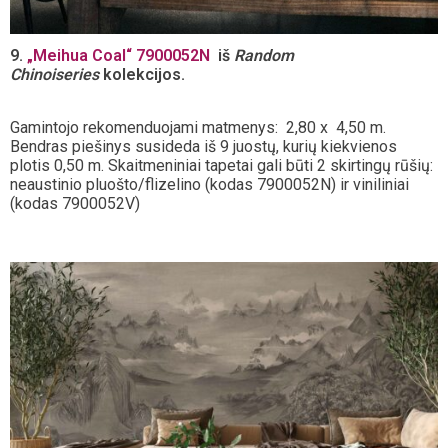
9.
„
Meihua Coal
“
7900052N
iš
Random
Chinoiseries
kolekcijos.
Gamintojo rekomenduojami matmenys: 2,80 x 4,50 m.
Bendras piešinys susideda iš 9 juostų, kurių kiekvienos
plotis 0,50 m. Skaitmeniniai tapetai gali būti 2 skirtingų rūšių:
neaustinio pluošto/flizelino (kodas 7900052N) ir viniliniai
(kodas 7900052V)