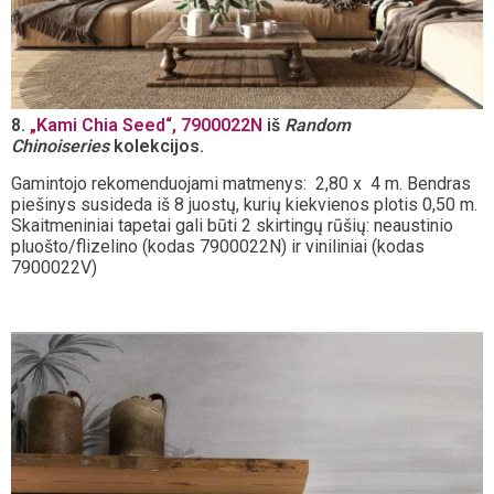
8.
„Kami Chia Seed“, 7900022N
iš
Random
Chinoiseries
kolekcijos.
Gamintojo rekomenduojami matmenys: 2,80 x 4 m. Bendras
piešinys susideda iš 8 juostų, kurių kiekvienos plotis 0,50 m.
Skaitmeniniai tapetai gali būti 2 skirtingų rūšių: neaustinio
pluošto/flizelino (kodas 7900022N) ir viniliniai (kodas
7900022V)