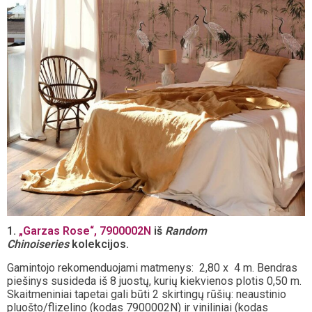
1.
„Garzas Rose“, 7900002N
iš
Random
Chinoiseries
kolekcijos.
Gamintojo rekomenduojami matmenys: 2,80 x 4 m. Bendras
piešinys susideda iš 8 juostų, kurių kiekvienos plotis 0,50 m.
Skaitmeniniai tapetai gali būti 2 skirtingų rūšių: neaustinio
pluošto/flizelino (kodas 7900002N) ir viniliniai (kodas