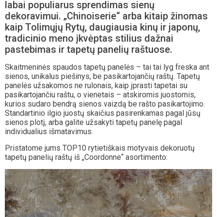
labai populiarus sprendimas sienų
dekoravimui. „Chinoiserie“ arba kitaip žinomas
kaip Tolimųjų Rytų, daugiausia kinų ir japonų,
tradicinio meno įkvėptas stilius dažnai
pastebimas ir tapetų panelių raštuose.
S
kaitmeninės spaudos tapetų panelės – tai tai lyg freska ant
sienos, unikalus piešinys, be pasikartojančių raštų. Tapetų
panelės užsakomos ne rulonais, kaip įprasti tapetai su
pasikartojančiu raštu, o vienetais – atskiromis juostomis,
kurios sudaro bendrą sienos vaizdą be rašto pasikartojimo.
Standartinio ilgio juostų skaičius pasirenkamas pagal jūsų
sienos plotį, arba galite užsakyti tapetų panelę pagal
individualius išmatavimus.
Pristatome jums TOP10 rytietiškais motyvais dekoruotų
tapetų panelių raštų iš „Coordonne“ asortimento: