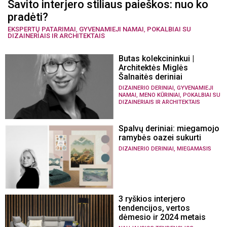
Savito interjero stiliaus paieškos: nuo ko
pradėti?
EKSPERTŲ PATARIMAI
,
GYVENAMIEJI NAMAI
,
POKALBIAI SU
DIZAINERIAIS IR ARCHITEKTAIS
Butas kolekcininkui |
Architektės Miglės
Šalnaitės deriniai
,
DIZAINERIO DERINIAI
GYVENAMIEJI
,
,
NAMAI
MENO KŪRINIAI
POKALBIAI SU
DIZAINERIAIS IR ARCHITEKTAIS
Spalvų deriniai: miegamojo
ramybės oazei sukurti
,
DIZAINERIO DERINIAI
MIEGAMASIS
3 ryškios interjero
tendencijos, vertos
dėmesio ir 2024 metais