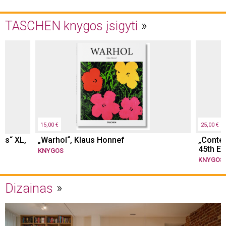
TASCHEN knygos įsigyti
15,00 €
25,00 €
gs“ XL,
„Warhol“, Klaus Honnef
„Conte
45th Ed.
KNYGOS
KNYGOS
Dizainas