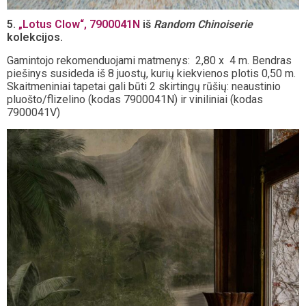
5.
„Lotus Clow“, 7900041N
iš
Random Chinoiserie
kolekcijos.
Gamintojo rekomenduojami matmenys: 2,80 x 4 m. Bendras
piešinys susideda iš 8 juostų, kurių kiekvienos plotis 0,50 m.
Skaitmeniniai tapetai gali būti 2 skirtingų rūšių: neaustinio
pluošto/flizelino (kodas 7900041N) ir viniliniai (kodas
7900041V)