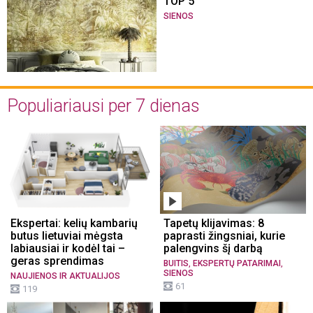
TOP 5
SIENOS
Populiariausi per 7 dienas
Ekspertai: kelių kambarių
Tapetų klijavimas: 8
butus lietuviai mėgsta
paprasti žingsniai, kurie
labiausiai ir kodėl tai –
palengvins šį darbą
geras sprendimas
,
,
BUITIS
EKSPERTŲ PATARIMAI
SIENOS
NAUJIENOS IR AKTUALIJOS
61
119