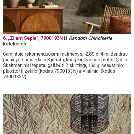
6.
„Zilant Sepia“, 7900193N
iš
Random Chinoiserie
kolekcijos.
Gamintojo rekomenduojami matmenys: 2,80 x 4 m. Bendras
piešinys susideda iš 8 juostų, kurių kiekvienos plotis 0,50 m.
Skaitmeniniai tapetai gali būti 2 skirtingų rūšių: neaustinio
pluošto/flizelino (kodas 7900133N) ir viniliniai (kodas
7900133V)