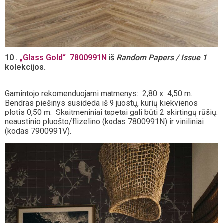
10 .
„
Glass Gold
“
7800991N
iš
Random Papers / Issue 1
kolekcijos.
Gamintojo rekomenduojami matmenys: 2,80 x 4,50 m.
Bendras piešinys susideda iš 9 juostų, kurių kiekvienos
plotis 0,50 m. Skaitmeniniai tapetai gali būti 2 skirtingų rūšių:
neaustinio pluošto/flizelino (kodas 7800991N) ir viniliniai
(kodas 7900991V).