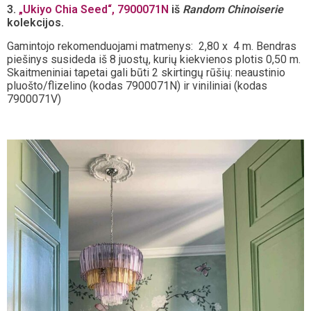
3.
„Ukiyo Chia Seed“, 7900071N
iš
Random Chinoiserie
kolekcijos.
Gamintojo rekomenduojami matmenys: 2,80 x 4 m. Bendras
piešinys susideda iš 8 juostų, kurių kiekvienos plotis 0,50 m.
Skaitmeniniai tapetai gali būti 2 skirtingų rūšių: neaustinio
pluošto/flizelino (kodas 7900071N) ir viniliniai (kodas
7900071V)