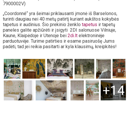
7900002V)
„Coordonné“ yra šeimai priklausanti įmonė iš Barselonos,
turinti daugiau nei 40 metų patirtį kuriant aukštos kokybės
tapetus ir audinius. Šio prekinio ženklo
tapetus
ir tapetų
paneles galite apžiūrėti ir įsigyti 2DI salonuose Vilniuje,
Kaune, Klaipėdoje ir Utenoje bei
2di.lt
elektroninėje
parduotuvėje. Turime patirties ir esame pasiruošę Jums
padėti, tad jei reikia pasitarti ar kyla klausimų, kreipkitės!
+14