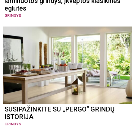
laminuotos grindys, įkvėptos klasikinės
eglutės
GRINDYS
SUSIPAŽINKITE SU „PERGO“ GRINDŲ
ISTORIJA
GRINDYS