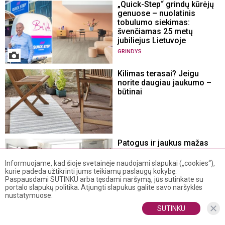
„Quick-Step“ grindų kūrėjų
genuose – nuolatinis
tobulumo siekimas:
švenčiamas 25 metų
jubiliejus Lietuvoje
GRINDYS
Kilimas terasai? Jeigu
norite daugiau jaukumo –
būtinai
Patogus ir jaukus mažas
vonios kambarys –
nesuderinama? Ekspertai
Informuojame, kad šioje svetainėje naudojami slapukai („cookies“),
paneigia mitą ir turi
kurie padeda užtikrinti jums teikiamų paslaugų kokybę.
patarimų
Paspausdami SUTINKU arba tęsdami naršymą, jūs sutinkate su
portalo slapukų politika. Atjungti slapukus galite savo naršyklės
VONIA
nustatymuose.
SUTINKU