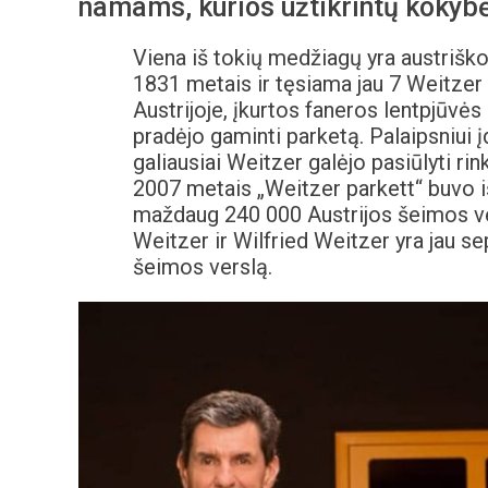
namams, kurios užtikrintų kokyb
Viena iš tokių medžiagų yra austrišk
1831 metais ir tęsiama jau 7 Weitzer
Austrijoje, įkurtos faneros lentpjūvė
pradėjo gaminti parketą. Palaipsniui 
galiausiai Weitzer galėjo pasiūlyti ri
2007 metais „Weitzer parkett“ buvo i
maždaug 240 000 Austrijos šeimos ve
Weitzer ir Wilfried Weitzer yra jau sep
šeimos verslą.