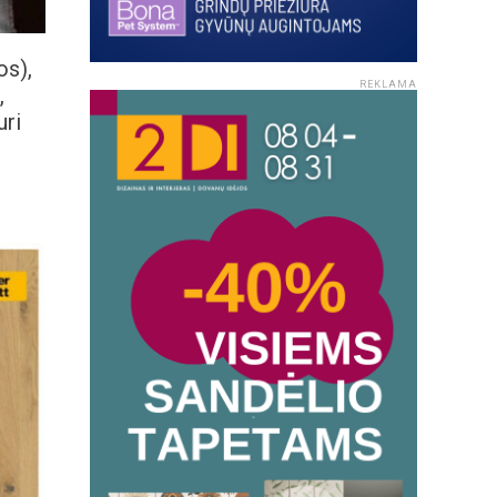
os),
REKLAMA
,
uri