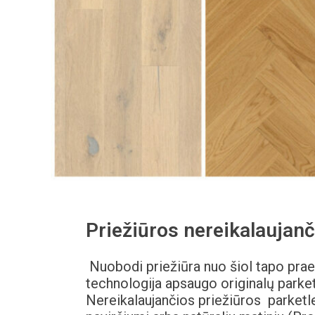
Priežiūros nereikalaujanč
Nuobodi priežiūra nuo šiol tapo prae
technologija apsaugo originalų parket
Nereikalaujančios priežiūros parketl