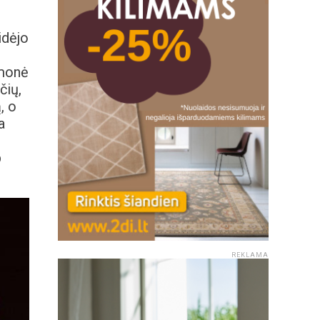
sidėjo
įmonė
čių,
, o
a
p
REKLAMA