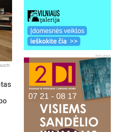
REKLAMA
uotr.
otas
po