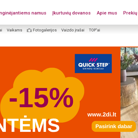
enginėjantiems namus
Įkurtuvių dovanos
Apie mus
Prekių 
ai
Vaikams
Fotogalerijos
Vaizdo įrašai
TOP’ai