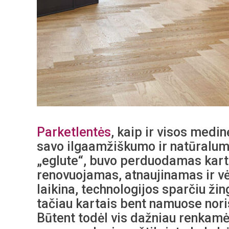
Parketlentės
, kaip ir visos medi
savo ilgaamžiškumo ir natūralumo
„eglute“, buvo perduodamas kartu
renovuojamas, atnaujinamas ir vė
laikina, technologijos sparčiu žin
tačiau kartais bent namuose norisi
Būtent todėl vis dažniau renkamė