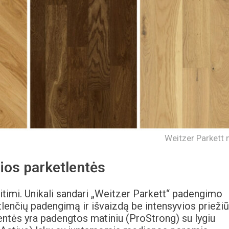
Weitzer Parkett n
ios parketlentės
itimi. Unikali sandari „Weitzer Parkett“ padengimo
lenčių padengimą ir išvaizdą be intensyvios priežiū
entės yra padengtos matiniu (ProStrong) su lygiu