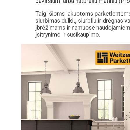
paviršiumi arba natūraliu matiniu (P
Taigi šioms lakuotoms parketlentėms 
siurbimas dulkių siurbliu ir drėgnas 
įbrėžimams ir namuose naudojamiems
įsitrynimo ir susikaupimo.