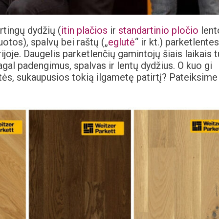
rtingų dydžių (
itin plačios
ir
standartinio pločio
lent
otos), spalvų bei raštų („
eglutė
“ ir kt.) parketlentes
joje. Daugelis parketlenčių gamintojų šiais laikais t
gal padengimus, spalvas ir lentų dydžius. O kuo gi
ntės, sukaupusios tokią ilgametę patirtį? Pateiksime