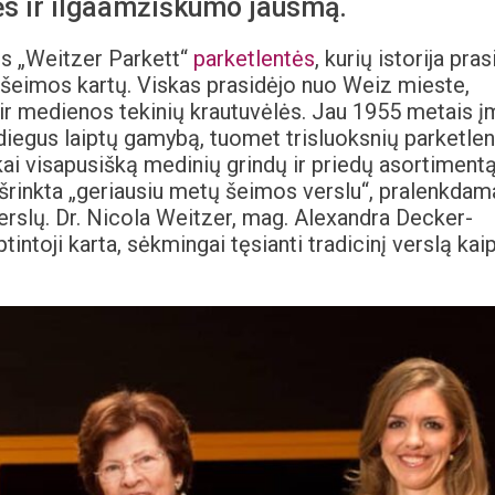
ės ir ilgaamžiškumo jausmą.
os „Weitzer Parkett“
parketlentės
, kurių istorija pra
 šeimos kartų. Viskas prasidėjo nuo Weiz mieste,
s ir medienos tekinių krautuvėlės. Jau 1955 metais 
įdiegus laiptų gamybą, tuomet trisluoksnių parketlen
nkai visapusišką medinių grindų ir priedų asortimentą
šrinkta „geriausiu metų šeimos verslu“, pralenkdam
rslų. Dr. Nicola Weitzer, mag. Alexandra Decker-
tintoji karta, sėkmingai tęsianti tradicinį verslą kai