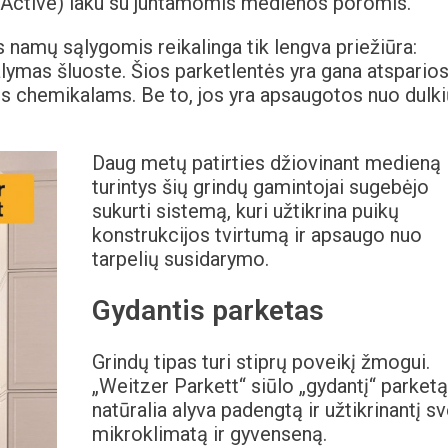
roActive) laku su juntamomis medienos poromis.
namų sąlygomis reikalinga tik lengva priežiūra:
valymas šluoste. Šios parketlentės yra gana atspario
 chemikalams. Be to, jos yra apsaugotos nuo dulki
Daug metų patirties džiovinant medieną
turintys šių grindų gamintojai sugebėjo
sukurti sistemą, kuri užtikrina puikų
konstrukcijos tvirtumą ir apsaugo nuo
tarpelių susidarymo.
Gydantis parketas
Grindų tipas turi stiprų poveikį žmogui.
„Weitzer Parkett“ siūlo „gydantį“ parketą
natūralia alyva padengtą ir užtikrinantį s
mikroklimatą ir gyvenseną.