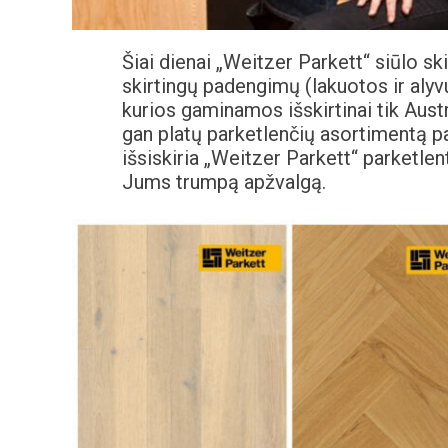
Šiai dienai „Weitzer Parkett“ siūlo ski
skirtingų padengimų (lakuotos ir alyvu
kurios gaminamos išskirtinai tik Austri
gan platų parketlenčių asortimentą pa
išsiskiria „Weitzer Parkett“ parketle
Jums trumpą apžvalgą.