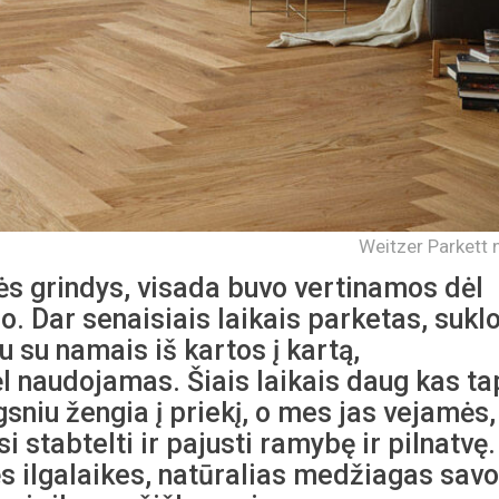
Weitzer Parkett n
nės grindys, visada buvo vertinamos dėl
. Dar senaisiais laikais parketas, sukl
 su namais iš kartos į kartą,
l naudojamas. Šiais laikais daug kas ta
gsniu žengia į priekį, o mes jas vejamės,
 stabtelti ir pajusti ramybę ir pilnatvę.
s ilgalaikes, natūralias medžiagas savo