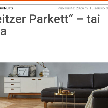
GRINDYS
Publikuota: 2024 m. 15 sausio d
tzer Parkett“ – tai
ja