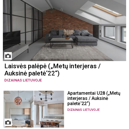
Laisvės palėpė („Metų interjeras /
Auksinė paletė‘22“)
DIZAINAS LIETUVOJE
Apartamentai U28 („Metų
interjeras / Auksinė
paletė‘22“)
DIZAINAS LIETUVOJE