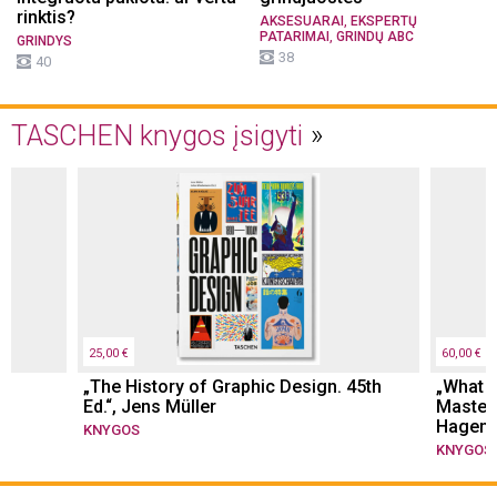
rinktis?
,
AKSESUARAI
EKSPERTŲ
,
PATARIMAI
GRINDŲ ABC
GRINDYS
38
40
TASCHEN knygos įsigyti
25,00 €
60,00 €
he
„The History of Graphic Design. 45th
„What G
e,
Ed.“, Jens Müller
Masterp
Hagen,
KNYGOS
KNYGOS