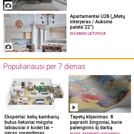
Apartamentai U28 („Metų
interjeras / Auksinė
paletė‘22“)
DIZAINAS LIETUVOJE
Populiariausi per 7 dienas
Ekspertai: kelių kambarių
Tapetų klijavimas: 8
butus lietuviai mėgsta
paprasti žingsniai, kurie
labiausiai ir kodėl tai –
palengvins šį darbą
geras sprendimas
,
,
BUITIS
EKSPERTŲ PATARIMAI