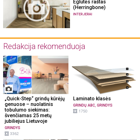
Eglutės raštas
(Herringbone)
INTERJERAI
Redakcija rekomenduoja
„Quick-Step“ grindų kūrėjų
Laminato klasės
genuose – nuolatinis
,
GRINDŲ ABC
GRINDYS
tobulumo siekimas:
1750
švenčiamas 25 metų
jubiliejus Lietuvoje
GRINDYS
3362