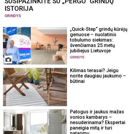
SUSIPAŽINKITE SU „PERGO“ GRINDŲ
ISTORIJA
GRINDYS
„Quick-Step“ grindų kūrėjų
genuose – nuolatinis
tobulumo siekimas:
švenčiamas 25 metų
jubiliejus Lietuvoje
GRINDYS
Kilimas terasai? Jeigu
norite daugiau jaukumo –
būtinai
Patogus ir jaukus mažas
vonios kambarys –
nesuderinama? Ekspertai
paneigia mitą ir turi
patarimų