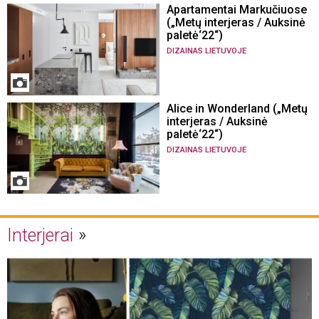
Apartamentai Markučiuose
(„Metų interjeras / Auksinė
paletė‘22“)
DIZAINAS LIETUVOJE
Alice in Wonderland („Metų
interjeras / Auksinė
paletė‘22“)
DIZAINAS LIETUVOJE
Interjerai