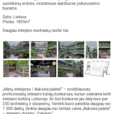
susitikimų erdvės, viršutiniuse aukštuose įsikurusiems
biurams.
Šalis: Lietuva
2
Plotas: 1835m
Daugiau interjero nuotraukų rasite čia:
„Metų interjeras / Auksinė paletė’“ – solidžiausias
profesionalių interjero kūrėjų konkursas, kuriuo siekiama kelti
interjero kultūrą Lietuvoje. Iki šiol konkurse jau dalyvavo per
250 architektų ir dizainerių. Vertinti buvo pateikta daugiau nei
1 500 darbų. Įteikta daugiau nei šimtas viena „Auksinė paletė“
– interjero dizaino „Oskaras“.