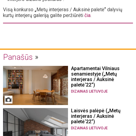
Visą konkurso
„
Metų interjeras / Auksinė paletė
“
dalyvių
kurtų interjerų galeriją galite peržiūrėti
čia
.
Panašūs
Apartamentai Vilniaus
senamiestyje („Metų
interjeras / Auksinė
paletė‘22“)
DIZAINAS LIETUVOJE
Laisvės palėpė („Metų
interjeras / Auksinė
paletė‘22“)
DIZAINAS LIETUVOJE