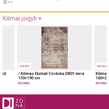
810
Kilimai įsigyti
318,00 €
450,00 €
acit
/ Kilimas Ekohali Cordoba DB01 terra
Kilimas
130×190 cm
160×23
KILIMAI
KILIMAI