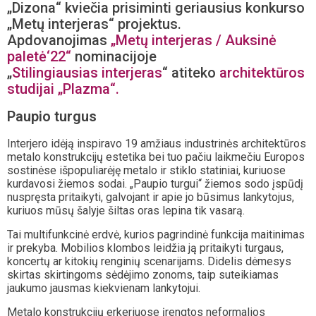
„Dizona“ kviečia prisiminti geriausius konkurso
„Metų interjeras“ projektus.
Apdovanojimas
„Metų interjeras / Auksinė
paletė‘22“
nominacijoje
„
Stilingiausias interjeras
“ atiteko
architektūros
studijai „Plazma“.
Paupio turgus
Interjero idėją inspiravo 19 amžiaus industrinės architektūros
metalo konstrukcijų estetika bei tuo pačiu laikmečiu Europos
sostinėse išpopuliarėję metalo ir stiklo statiniai, kuriuose
kurdavosi žiemos sodai. „Paupio turgui“ žiemos sodo įspūdį
nuspręsta pritaikyti, galvojant ir apie jo būsimus lankytojus,
kuriuos mūsų šalyje šiltas oras lepina tik vasarą.
Tai multifunkcinė erdvė, kurios pagrindinė funkcija maitinimas
ir prekyba. Mobilios klombos leidžia ją pritaikyti turgaus,
koncertų ar kitokių renginių scenarijams. Didelis dėmesys
skirtas skirtingoms sėdėjimo zonoms, taip suteikiamas
jaukumo jausmas kiekvienam lankytojui.
Metalo konstrukcijų erkeriuose įrengtos neformalios