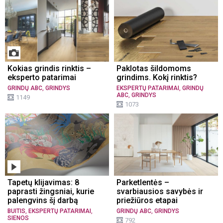
Kokias grindis rinktis –
Paklotas šildomoms
eksperto patarimai
grindims. Kokį rinktis?
,
,
GRINDŲ ABC
GRINDYS
EKSPERTŲ PATARIMAI
GRINDŲ
,
ABC
GRINDYS
1149
1073
Tapetų klijavimas: 8
Parketlentės –
paprasti žingsniai, kurie
svarbiausios savybės ir
palengvins šį darbą
priežiūros etapai
,
,
,
BUITIS
EKSPERTŲ PATARIMAI
GRINDŲ ABC
GRINDYS
SIENOS
792