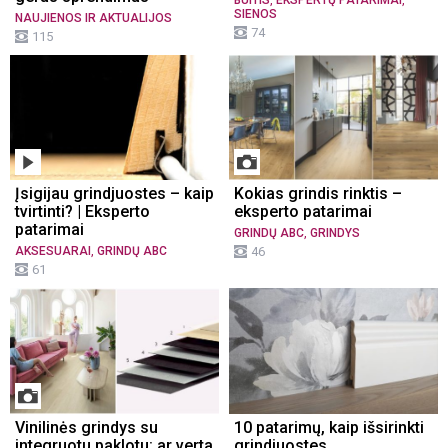
SIENOS
NAUJIENOS IR AKTUALIJOS
74
115
Įsigijau grindjuostes – kaip
Kokias grindis rinktis –
tvirtinti? | Eksperto
eksperto patarimai
patarimai
,
GRINDŲ ABC
GRINDYS
,
AKSESUARAI
GRINDŲ ABC
46
61
Vinilinės grindys su
10 patarimų, kaip išsirinkti
integruotu paklotu: ar verta
grindjuostes