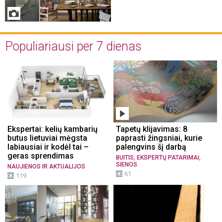
Populiariausi per 7 dienas
Ekspertai: kelių kambarių
Tapetų klijavimas: 8
butus lietuviai mėgsta
paprasti žingsniai, kurie
labiausiai ir kodėl tai –
palengvins šį darbą
geras sprendimas
,
,
BUITIS
EKSPERTŲ PATARIMAI
SIENOS
NAUJIENOS IR AKTUALIJOS
61
119