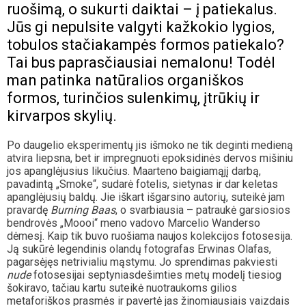
ruošimą, o sukurti daiktai – į patiekalus.
Jūs gi nepulsite valgyti kažkokio lygios,
tobulos stačiakampės formos patiekalo?
Tai bus paprasčiausiai nemalonu! Todėl
man patinka natūralios organiškos
formos, turinčios sulenkimų, įtrūkių ir
kirvarpos skylių.
Po daugelio eksperimentų jis išmoko ne tik deginti medieną
atvira liepsna, bet ir impregnuoti epoksidinės dervos mišiniu
jos apanglėjusius likučius. Maarteno baigiamąjį darbą,
pavadintą „Smoke“, sudarė fotelis, sietynas ir dar keletas
apanglėjusių baldų. Jie iškart išgarsino autorių, suteikė jam
pravardę
Burning Baas
, o svarbiausia – patraukė garsiosios
bendrovės „Moooi“ meno vadovo Marcelio Wanderso
dėmesį. Kaip tik buvo ruošiama naujos kolekcijos fotosesija.
Ją sukūrė legendinis olandų fotografas Erwinas Olafas,
pagarsėjęs netrivialiu mąstymu. Jo sprendimas pakviesti
nude
fotosesijai septyniasdešimties metų modelį tiesiog
šokiravo, tačiau kartu suteikė nuotraukoms gilios
metaforiškos prasmės ir pavertė jas žinomiausiais vaizdais