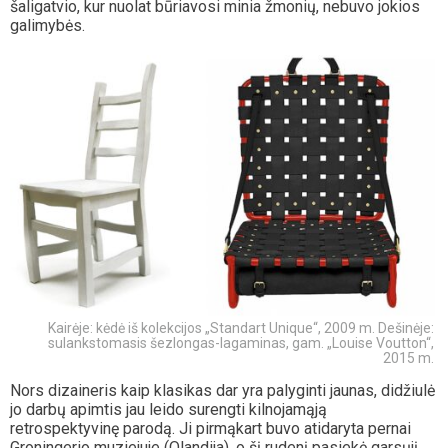
šaligatvio, kur nuolat būriavosi minia žmonių, nebuvo jokios
galimybės.
Kairėje: kėdė iš kolekcijos „Standart Unique“, 2009 m. Dešinėje:
sulankstomasis šezlongas-lagaminas, gam. „Louise Voutton“,
2015 m.
Nors dizaineris kaip klasikas dar yra palyginti jaunas, didžiulė
jo darbų apimtis jau leido surengti kilnojamąją
retrospektyvinę parodą. Ji pirmąkart buvo atidaryta pernai
Groningerio muziejuje (Olandija), o šį rudenį pasiekė garsųjį