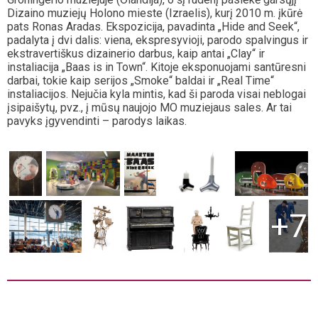
Dizaino muziejų Holono mieste (Izraelis), kurį 2010 m. įkūrė
pats Ronas Aradas. Ekspozicija, pavadinta „Hide and Seek“,
padalyta į dvi dalis: viena, ekspresyvioji, parodo spalvingus ir
ekstravertiškus dizainerio darbus, kaip antai „Clay“ ir
instaliacija „Baas is in Town“. Kitoje eksponuojami santūresni
darbai, tokie kaip serijos „Smoke“ baldai ir „Real Time“
instaliacijos. Nejučia kyla mintis, kad ši paroda visai neblogai
įsipaišytų, pvz., į mūsų naujojo MO muziejaus sales. Ar tai
pavyks įgyvendinti – parodys laikas.
+7