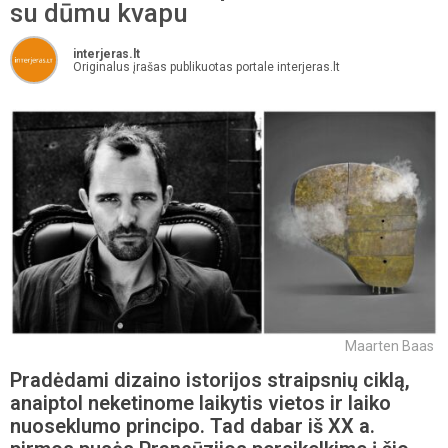
su dūmu kvapu
interjeras.lt
Originalus įrašas publikuotas portale interjeras.lt
Maarten Baas
Pradėdami dizaino istorijos straipsnių ciklą,
anaiptol neketinome laikytis vietos ir laiko
nuoseklumo principo. Tad dabar iš XX a.