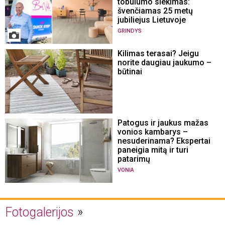
tobulumo siekimas:
švenčiamas 25 metų
jubiliejus Lietuvoje
GRINDYS
Kilimas terasai? Jeigu
norite daugiau jaukumo –
būtinai
Patogus ir jaukus mažas
vonios kambarys –
nesuderinama? Ekspertai
paneigia mitą ir turi
patarimų
VONIA
Fotogalerijos