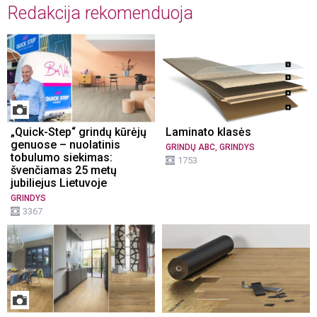
Redakcija rekomenduoja
„Quick-Step“ grindų kūrėjų
Laminato klasės
genuose – nuolatinis
,
GRINDŲ ABC
GRINDYS
tobulumo siekimas:
1753
švenčiamas 25 metų
jubiliejus Lietuvoje
GRINDYS
3367