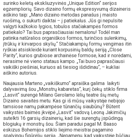
surinko keletą ekskliuzyvinės „Unique Edition“ serijos
egzempliorių. Savo dizaino formų ekspresyvumą dizaineris
aiškino taip: „Mano dizaino metodas panašus į maisto
ruošimą, o sukurti daiktai – į patiekalus. Jūs gi nepulsite
valgyti kažkokio lygios, tobulos stačiakampės formos
patiekalo? Tai bus paprasčiausiai nemalonu! Todėl man
patinka natūralios organiškos formos, turinčios sulenkimų,
įtrūkių ir kirvarpos skylių.“ Stačiakampių formų vengimas itin
ryškiai atsiskleidė kuriant korpusinių baldų seriją „Close
Parity“, kurios grubiose archainėse formose, kad ir norėdami,
nerasime nė vieno stataus kampo. „Tai buvo paprasčiausi
vaikiški piešiniai, kuriuos aš tiesiog išdidinau“, – kukliai
aiškino autorius.
Naujausia Marteno „vaikiškumo“ apraiška galima laikyti
dalyvavimą šou „Monstrų kabaretas“, kurį čekų stiklo firma
„Lasvit“ surengė Milano Gerolamo lėlių teatre šių metų
Dizaino savaitės metu. Kas gi iš mūsų vaikystėje nebijojo
tamsiose namų pakampėse tūnančių siaubūnų? Būtent
vaikystės baimės įkvėpė „Lasvit“ vadovą Leoną Jakimičių
sutelkti 16 garsių dizainerių, kad šie surengtų įspūdingą
blogiukų ir monstrų šou. Šiam paradui pagal M. Baaso
eskizus Bohemijos stiklo liejimo meistrai pagamino
spalvingų figūrėlių seriją. „Nepamenu, kad vaikystėje būčiau