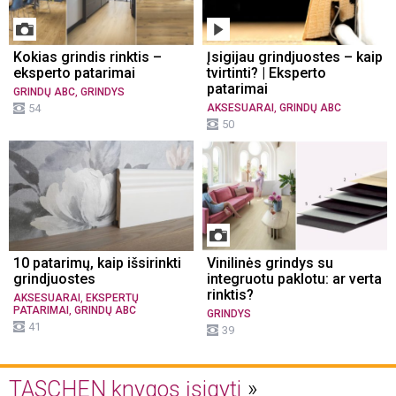
Kokias grindis rinktis –
Įsigijau grindjuostes – kaip
eksperto patarimai
tvirtinti? | Eksperto
patarimai
,
GRINDŲ ABC
GRINDYS
,
54
AKSESUARAI
GRINDŲ ABC
50
10 patarimų, kaip išsirinkti
Vinilinės grindys su
grindjuostes
integruotu paklotu: ar verta
rinktis?
,
AKSESUARAI
EKSPERTŲ
,
PATARIMAI
GRINDŲ ABC
GRINDYS
41
39
TASCHEN knygos įsigyti