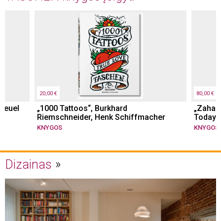
20,00 €
80,00 €
 Reuel
„1000 Tattoos“, Burkhard
„Zaha 
Riemschneider, Henk Schiffmacher
Today. 
KNYGOS
KNYGOS
Dizainas