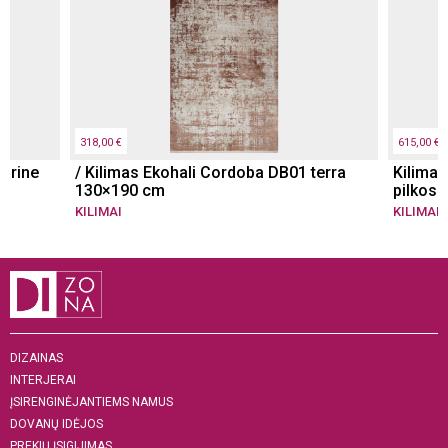
318,00 €
615,00 €
arine
/ Kilimas Ekohali Cordoba DB01 terra
Kilimas
130×190 cm
pilkos 
KILIMAI
KILIMAI
DIZAINAS
INTERJERAI
ĮSIRENGINĖJANTIEMS NAMUS
DOVANŲ IDĖJOS
PREKIŲ ĮSIGIJIMAS