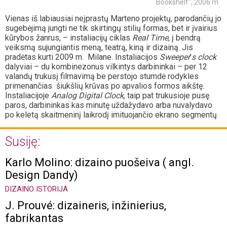
Bookshelf“, 2006 m.
Vienas iš labiausiai neįprastų Marteno projektų, parodančių jo
sugebėjimą jungti ne tik skirtingų stilių formas, bet ir įvairius
kūrybos žanrus, – instaliacijų ciklas
Real Time
, į bendrą
veiksmą sujungiantis meną, teatrą, kiną ir dizainą. Jis
pradėtas kurti 2009 m. Milane. Instaliacijos
Sweeper
’
s clock
dalyviai – du kombinezonus vilkintys darbininkai – per 12
valandų trukusį filmavimą be perstojo stumdė rodykles
primenančias šiukšlių krūvas po apvalios formos aikštę.
Instaliacijoje
Analog Digital Clock
, taip pat trukusioje pusę
paros, darbininkas kas minutę uždažydavo arba nuvalydavo
po keletą skaitmeninį laikrodį imituojančio ekrano segmentų.
Susiję:
Karlo Molino: dizaino puošeiva ( angl.
Design Dandy)
DIZAINO ISTORIJA
J. Prouvé: dizaineris, inžinierius,
fabrikantas