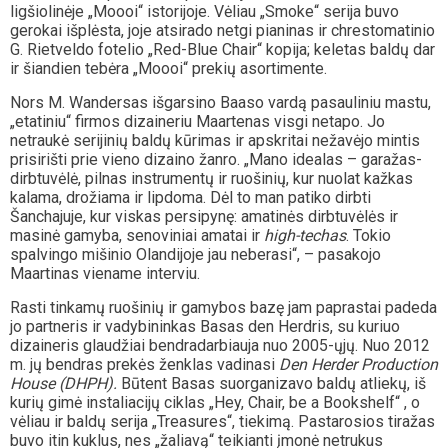
ligšiolinėje „Moooi“ istorijoje. Vėliau „Smoke“ serija buvo
gerokai išplėsta, joje atsirado netgi pianinas ir chrestomatinio
G. Rietveldo fotelio „Red-Blue Chair“ kopija; keletas baldų dar
ir šiandien tebėra „Moooi“ prekių asortimente.
Nors M. Wandersas išgarsino Baaso vardą pasauliniu mastu,
„etatiniu“ firmos dizaineriu Maartenas visgi netapo. Jo
netraukė serijinių baldų kūrimas ir apskritai nežavėjo mintis
prisirišti prie vieno dizaino žanro. „Mano idealas – garažas-
dirbtuvėlė, pilnas instrumentų ir ruošinių, kur nuolat kažkas
kalama, drožiama ir lipdoma. Dėl to man patiko dirbti
Šanchajuje, kur viskas persipynę: amatinės dirbtuvėlės ir
masinė gamyba, senoviniai amatai ir
high-techas
. Tokio
spalvingo mišinio Olandijoje jau neberasi“, – pasakojo
Maartinas viename interviu.
Rasti tinkamų ruošinių ir gamybos bazę jam paprastai padeda
jo partneris ir vadybininkas Basas den Herdris, su kuriuo
dizaineris glaudžiai bendradarbiauja nuo 2005-ųjų. Nuo 2012
m. jų bendras prekės ženklas vadinasi
Den Herder Production
House (DHPH).
Būtent Basas suorganizavo baldų atliekų, iš
kurių gimė instaliacijų ciklas „Hey, Chair, be a Bookshelf“ , o
vėliau ir baldų serija „Treasures“, tiekimą. Pastarosios tiražas
buvo itin kuklus, nes „žaliavą“ teikianti įmonė netrukus