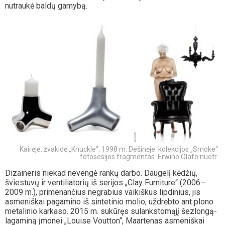
nutraukė baldų gamybą.
Kairėje: žvakidė „Knuckle“, 1998 m. Dešinėje: kolekcijos „Smoke“
fotosesijos fragmentas. Erwino Olafo nuotr.
Dizaineris niekad nevengė rankų darbo. Daugelį kėdžių,
šviestuvų ir ventiliatorių iš serijos „Clay Furniture“ (2006–
2009 m.), primenančius negrabius vaikiškus lipdinius, jis
asmeniškai pagamino iš sintetinio molio, uždrėbto ant plono
metalinio karkaso. 2015 m. sukūręs sulankstomąjį šezlongą-
lagaminą įmonei „Louise Voutton“, Maartenas asmeniškai