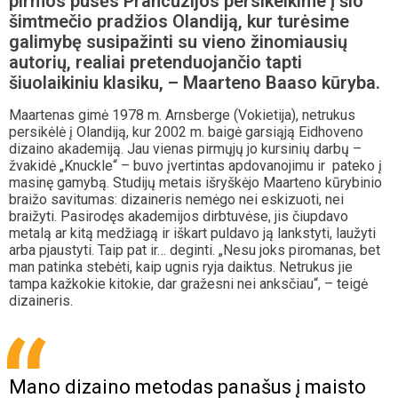
pirmos pusės Prancūzijos persikelkime į šio
šimtmečio pradžios Olandiją, kur turėsime
galimybę susipažinti su vieno žinomiausių
autorių, realiai pretenduojančio tapti
šiuolaikiniu klasiku, – Maarteno Baaso kūryba.
Maartenas gimė 1978 m. Arnsberge (Vokietija), netrukus
persikėlė į Olandiją, kur 2002 m. baigė garsiąją Eidhoveno
dizaino akademiją. Jau vienas pirmųjų jo kursinių darbų –
žvakidė „Knuckle“ – buvo įvertintas apdovanojimu ir pateko į
masinę gamybą. Studijų metais išryškėjo Maarteno kūrybinio
braižo savitumas: dizaineris nemėgo nei eskizuoti, nei
braižyti. Pasirodęs akademijos dirbtuvėse, jis čiupdavo
metalą ar kitą medžiagą ir iškart puldavo ją lankstyti, laužyti
arba pjaustyti. Taip pat ir… deginti. „Nesu joks piromanas, bet
man patinka stebėti, kaip ugnis ryja daiktus. Netrukus jie
tampa kažkokie kitokie, dar gražesni nei anksčiau“, – teigė
dizaineris.
Mano dizaino metodas panašus į maisto