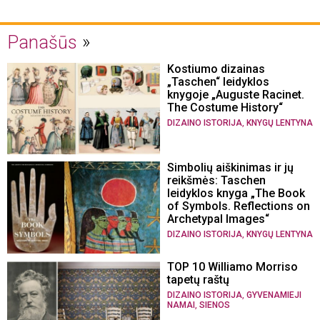
Panašūs
Kostiumo dizainas
„Taschen“ leidyklos
knygoje „Auguste Racinet.
The Costume History“
,
DIZAINO ISTORIJA
KNYGŲ LENTYNA
Simbolių aiškinimas ir jų
reikšmės: Taschen
leidyklos knyga „The Book
of Symbols. Reflections on
Archetypal Images“
,
DIZAINO ISTORIJA
KNYGŲ LENTYNA
TOP 10 Williamo Morriso
tapetų raštų
,
DIZAINO ISTORIJA
GYVENAMIEJI
,
NAMAI
SIENOS