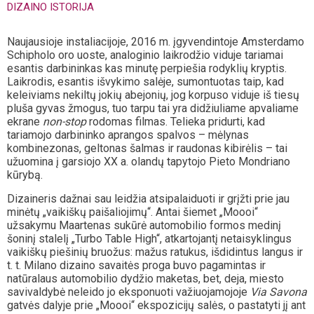
DIZAINO ISTORIJA
Naujausioje instaliacijoje, 2016 m. įgyvendintoje Amsterdamo
Schipholo oro uoste, analoginio laikrodžio viduje tariamai
esantis darbininkas kas minutę perpiešia rodyklių kryptis.
Laikrodis, esantis išvykimo salėje, sumontuotas taip, kad
keleiviams nekiltų jokių abejonių, jog korpuso viduje iš tiesų
pluša gyvas žmogus, tuo tarpu tai yra didžiuliame apvaliame
ekrane
non-stop
rodomas filmas. Telieka pridurti, kad
tariamojo darbininko aprangos spalvos – mėlynas
kombinezonas, geltonas šalmas ir raudonas kibirėlis – tai
užuomina į garsiojo XX a. olandų tapytojo Pieto Mondriano
kūrybą.
Dizaineris dažnai sau leidžia atsipalaiduoti ir grįžti prie jau
minėtų „vaikiškų paišaliojimų“. Antai šiemet „Moooi“
užsakymu Maartenas sukūrė automobilio formos medinį
šoninį stalelį „Turbo Table High“, atkartojantį netaisyklingus
vaikiškų piešinių bruožus: mažus ratukus, išdidintus langus ir
t. t. Milano dizaino savaitės proga buvo pagamintas ir
natūralaus automobilio dydžio maketas, bet, deja, miesto
savivaldybė neleido jo eksponuoti važiuojamojoje
Via Savona
gatvės dalyje prie „Moooi“ ekspozicijų salės, o pastatyti jį ant