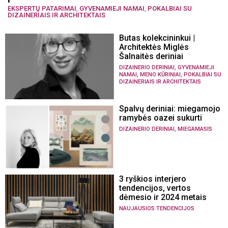
EKSPERTŲ PATARIMAI
,
GYVENAMIEJI NAMAI
,
POKALBIAI SU
DIZAINERIAIS IR ARCHITEKTAIS
Butas kolekcininkui |
Architektės Miglės
Šalnaitės deriniai
,
DIZAINERIO DERINIAI
GYVENAMIEJI
,
,
NAMAI
MENO KŪRINIAI
POKALBIAI SU
DIZAINERIAIS IR ARCHITEKTAIS
Spalvų deriniai: miegamojo
ramybės oazei sukurti
,
DIZAINERIO DERINIAI
MIEGAMASIS
3 ryškios interjero
tendencijos, vertos
dėmesio ir 2024 metais
NAUJAUSIOS TENDENCIJOS