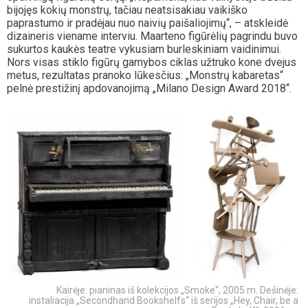
bijojęs kokių monstrų, tačiau neatsisakiau vaikiško
paprastumo ir pradėjau nuo naivių paišaliojimų“, – atskleidė
dizaineris viename interviu. Maarteno figūrėlių pagrindu buvo
sukurtos kaukės teatre vykusiam burleskiniam vaidinimui.
Nors visas stiklo figūrų gamybos ciklas užtruko kone dvejus
metus, rezultatas pranoko lūkesčius: „Monstrų kabaretas“
pelnė prestižinį apdovanojimą „Milano Design Award 2018“.
Kairėje: pianinas iš kolekcijos „Smoke“, 2005 m. Dešinėje:
instaliacija „Secondhand Bookshelfs“ iš serijos „Hey, Chair, be a