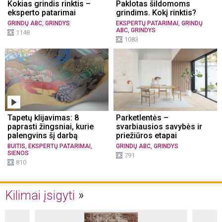
Kokias grindis rinktis –
Paklotas šildomoms
eksperto patarimai
grindims. Kokį rinktis?
,
,
GRINDŲ ABC
GRINDYS
EKSPERTŲ PATARIMAI
GRINDŲ
,
ABC
GRINDYS
1148
1083
Tapetų klijavimas: 8
Parketlentės –
paprasti žingsniai, kurie
svarbiausios savybės ir
palengvins šį darbą
priežiūros etapai
,
,
,
BUITIS
EKSPERTŲ PATARIMAI
GRINDŲ ABC
GRINDYS
SIENOS
791
810
Kilimai įsigyti