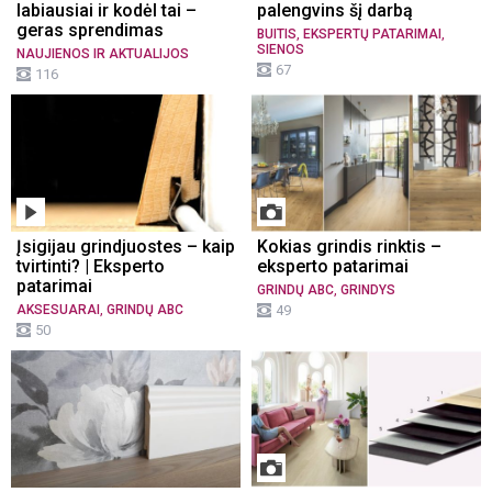
labiausiai ir kodėl tai –
palengvins šį darbą
geras sprendimas
,
,
BUITIS
EKSPERTŲ PATARIMAI
SIENOS
NAUJIENOS IR AKTUALIJOS
67
116
Įsigijau grindjuostes – kaip
Kokias grindis rinktis –
tvirtinti? | Eksperto
eksperto patarimai
patarimai
,
GRINDŲ ABC
GRINDYS
,
AKSESUARAI
GRINDŲ ABC
49
50