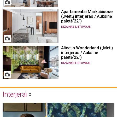
Apartamentai Markučiuose
(„Metų interjeras / Auksinė
paletė‘22“)
DIZAINAS LIETUVOJE
Alice in Wonderland („Metų
interjeras / Auksinė
paletė‘22“)
DIZAINAS LIETUVOJE
Interjerai