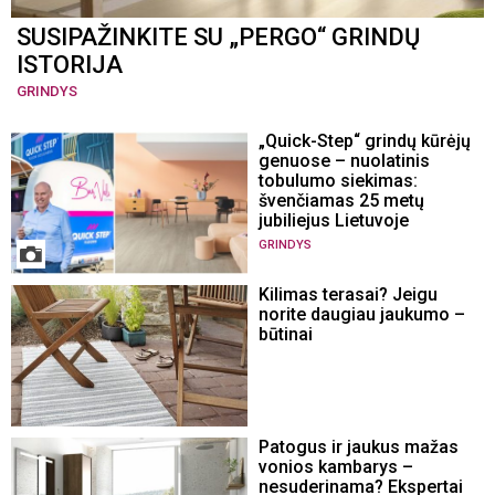
SUSIPAŽINKITE SU „PERGO“ GRINDŲ
ISTORIJA
GRINDYS
„Quick-Step“ grindų kūrėjų
genuose – nuolatinis
tobulumo siekimas:
švenčiamas 25 metų
jubiliejus Lietuvoje
GRINDYS
Kilimas terasai? Jeigu
norite daugiau jaukumo –
būtinai
Patogus ir jaukus mažas
vonios kambarys –
nesuderinama? Ekspertai