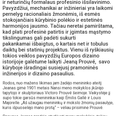
ir neturinčių formalaus profesinio išsilavinimo.
Pavyzdžiui, mechanikai ar inžinieriai yra laikomi
pernelyg racionaliais žmonėmis, iš esmės
stokojančiais kūrybinio polėkio ir estetinės
harmonijos jausmo. Tačiau neretai pamirštama,
kad plati profesinė patirtis ir įgimtas mąstymo
tikslingumas gali padėti sukurti
pakankamai išbaigtus, o kartais net ir tobulus
daiktų bei statinių projektus. Vienu iš ryškiausių
tokios veiklos pavyzdžių Europos dizaino
istorijoje galėtume laikyti Jeaną Prouvé, savo
kūryboje išradingai susiejusį pramoninės
inžinerijos ir dizaino pasaulius.
Rodos, nuo mažens likimas jam žadėjo menininko ateitį:
Jeanas gimė 1901 metais Nansi meno mokyklos įkūrėjo
tapytojo ir skulptoriaus Victoro Prouvé šeimoje. Vaikystėje jį
supo tokie garsūs menininkai kaip Émilis Gallé ir Louis
Majorelle. „Aš užaugau menininkų ir mokslo žmonių pasaulyje,
kuris išpuoselėjo mano protą“ – vėliau prisiminė Prouvé.