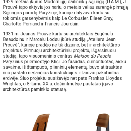
1929 metais įkūrus Moderniųjų dailininkų sąjungą (U.A.M.), J.
Prouvé tapo aktyviu jos nariu, o metais vėliau surengė pirmąją
Sąjungos parodą Paryžiuje, kurioje dalyvavo kartu su
tokiomis garsenybėmis kaip Le Corbusier, Eileen Gray,
Charlotte Perriand ir Francis Jourdain.
1931 m. Jeanas Prouvé kartu su architektais Eugène‘u
Beaudoinu ir Marcelu Lodsu įkūrė studiją „Ateliers Jean
Prouvé”, kurioje pradėjo ne tik dizaino, bet ir architektūros
projektus. Pirmuoju architektūriniu projektu, išgarsinusiu
studiją, tapo visuomeninis centras
Maison du Peuple
Paryžiaus priemiestyje Kliši. Jo fasadas, sumontuotas, aišku
savaime, iš štampuotų plieninių elementų, buvo atitrauktas
nuo pastato nešančios konstrukcijos ir laisvai pakabintas
erdvėje. Šiuo projektu susižavėjo net pats Frankas Lloydas
Wrightas, o 8-tame XX a. dešimtmetyje pastatas įgavo
architektūros paminklo statusą.