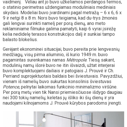
vaidmenį. Vėliau ant jo buvo užkeliamos perdangos fermos,
o statinio perimetras uždengiamas moduliniais mediniais
skydais. Modeliai buvo įvardinami pagal metražą – 6 x 6, 6 x
9 ir netgi 8 x 8 m. Nors buvo teigiama, kad du-trys žmonės
gali lengvai surinkti namelį per porą dienų, ano meto
reklaminiame filmuke galima pamatyti, kaip 6 vyrai įsirėžę
kelia nedidelę terasos konstrukcijos dalį ir sunkiai tampo
balasto blokelius.
Gerėjant ekonominei situacijai, buvo pereita prie lengvesnių
medžiagų, visų pirma aliuminio, iš kurio 1949 m. buvo
pagamintas surenkamas namas
Métropole
. Tiesą sakant,
modulinių namų išorė buvo ne itin išvaizdi, užtat interjerai
buvo komplektuojami dailiais ir patogiais J. Prouvé ir Ch.
Perriand suprojektuotais baldais bei šviestuvais. Pavyzdžiui,
vienam iš namelių buvo sukurtas konsolinis šviestuvas
Potence
, pelnytai laikomas funkcinio minimalizmo viršūne.
Per porą metų vien tik Nansi priemiesčiuose išdygo daugiau
nei 300 tokių namelių; keletas jų išliko iki šių dienų ir yra
naudojami kilnojamoms J. Prouvé kūrybos parodoms įrengti.