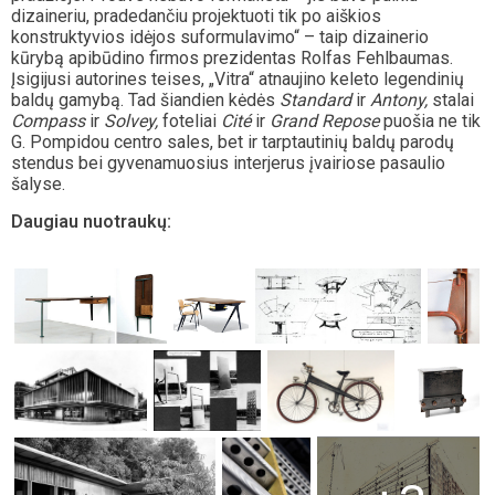
dizaineriu, pradedančiu projektuoti tik po aiškios
konstruktyvios idėjos suformulavimo“ – taip dizainerio
kūrybą apibūdino firmos prezidentas Rolfas Fehlbaumas.
Įsigijusi autorines teises, „Vitra“ atnaujino keleto legendinių
baldų gamybą. Tad šiandien kėdės
Standard
ir
Antony,
stalai
Compass
ir
Solvey,
foteliai
Cité
ir
Grand Repose
puošia ne tik
G. Pompidou centro sales, bet ir tarptautinių baldų parodų
stendus bei gyvenamuosius interjerus įvairiose pasaulio
šalyse.
Daugiau nuotraukų: