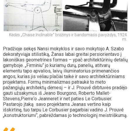
Kėdės „Chaise Inclinable“ brėžinys ir bandomasis pavyzdys, 1924
m.
Pradžioje sekęs Nansi mokyklos ir savo mokytojo A. Szabo
dekoratyviąja stilistiką, Žanas labai greitai persiorientavo į
lakoniškas geometrines formas – ypač architektūrinių detalių
gamyboje. „Firminiu“ jo kuriamų durų, panelių, atitvarų
elementu tapo apvalios, laivų iliuminatorius primenančios
angos, kurias jis vėliau plačiai taikė ir savo architektūriniams
projektams. Formų minimalizmas patraukė to meto
pažangiųjų architektų dėmesį – ir J. Prouvé dirbtuvės pradėjo
gauti užsakymus iš Jeano Bourgono, Roberto Mallet-
Stevens,Pierre‘o Jeanneret ir net paties Le Corbusier.
Pastarojo įtaką savo projektams Jeanas vertino kaip
išskirtinę, tuo tarpu Le Corbusier pagarbiai vadino J. Prouvé
„konstruktoriumi“, pabrėždamas jo technologinį meistriškumą.