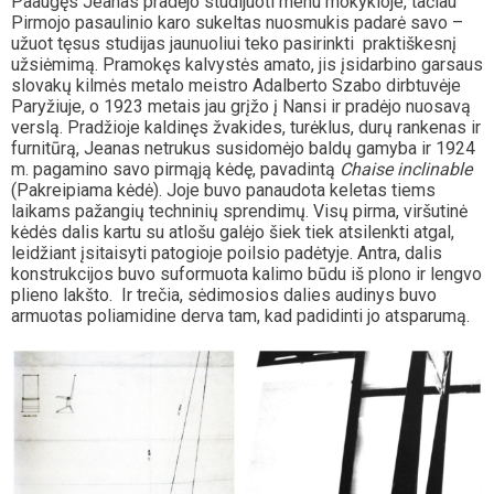
Paaugęs Jeanas pradėjo studijuoti menu mokykloje, tačiau
Pirmojo pasaulinio karo sukeltas nuosmukis padarė savo –
užuot tęsus studijas jaunuoliui teko pasirinkti praktiškesnį
užsiėmimą. Pramokęs kalvystės amato, jis įsidarbino garsaus
slovakų kilmės metalo meistro Adalberto Szabo dirbtuvėje
Paryžiuje, o 1923 metais jau grįžo į Nansi ir pradėjo nuosavą
verslą. Pradžioje kaldinęs žvakides, turėklus, durų rankenas ir
furnitūrą, Jeanas netrukus susidomėjo baldų gamyba ir 1924
m. pagamino savo pirmąją kėdę, pavadintą
Chaise inclinable
(Pakreipiama kėdė). Joje buvo panaudota keletas tiems
laikams pažangių techninių sprendimų. Visų pirma, viršutinė
kėdės dalis kartu su atlošu galėjo šiek tiek atsilenkti atgal,
leidžiant įsitaisyti patogioje poilsio padėtyje. Antra, dalis
konstrukcijos buvo suformuota kalimo būdu iš plono ir lengvo
plieno lakšto. Ir trečia, sėdimosios dalies audinys buvo
armuotas poliamidine derva tam, kad padidinti jo atsparumą.