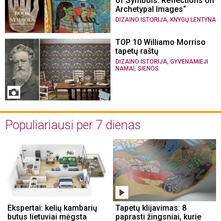
of Symbols. Reflections on
Archetypal Images“
,
DIZAINO ISTORIJA
KNYGŲ LENTYNA
TOP 10 Williamo Morriso
tapetų raštų
,
DIZAINO ISTORIJA
GYVENAMIEJI
,
NAMAI
SIENOS
Populiariausi per 7 dienas
Ekspertai: kelių kambarių
Tapetų klijavimas: 8
butus lietuviai mėgsta
paprasti žingsniai, kurie