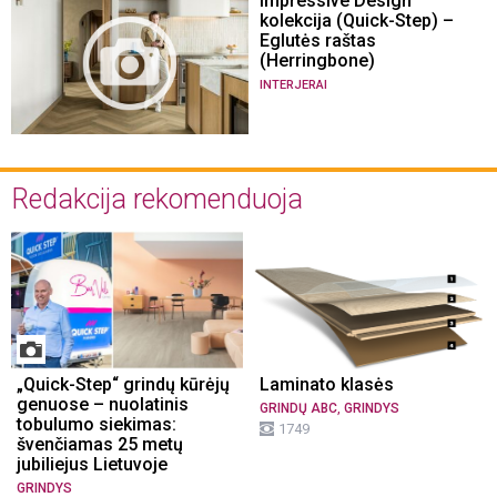
Impressive Design
kolekcija (Quick-Step) –
Eglutės raštas
(Herringbone)
INTERJERAI
Redakcija rekomenduoja
„Quick-Step“ grindų kūrėjų
Laminato klasės
genuose – nuolatinis
,
GRINDŲ ABC
GRINDYS
tobulumo siekimas:
1749
švenčiamas 25 metų
jubiliejus Lietuvoje
GRINDYS