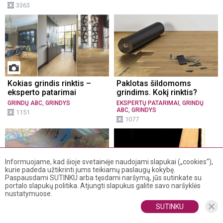
3363
Kokias grindis rinktis –
Paklotas šildomoms
eksperto patarimai
grindims. Kokį rinktis?
,
,
GRINDŲ ABC
GRINDYS
EKSPERTŲ PATARIMAI
GRINDŲ
,
ABC
GRINDYS
1151
1077
Informuojame, kad šioje svetainėje naudojami slapukai („cookies“),
kurie padeda užtikrinti jums teikiamų paslaugų kokybę.
Paspausdami SUTINKU arba tęsdami naršymą, jūs sutinkate su
portalo slapukų politika. Atjungti slapukus galite savo naršyklės
nustatymuose.
Tapetų klijavimas: 8
Įsigijau grindjuostes – kaip
paprasti žingsniai, kurie
tvirtinti? | Eksperto
SUTINKU
palengvins šį darbą
patarimai