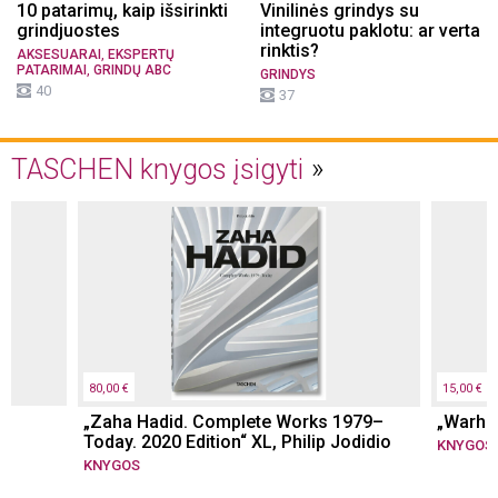
10 patarimų, kaip išsirinkti
Vinilinės grindys su
grindjuostes
integruotu paklotu: ar verta
rinktis?
,
AKSESUARAI
EKSPERTŲ
,
PATARIMAI
GRINDŲ ABC
GRINDYS
40
37
TASCHEN knygos įsigyti
80,00 €
15,00 €
„Zaha Hadid. Complete Works 1979–
„Warhol
r
Today. 2020 Edition“ XL, Philip Jodidio
KNYGOS
KNYGOS