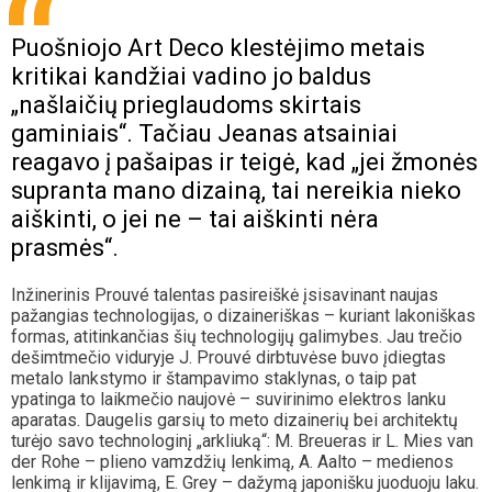
Puošniojo Art Deco klestėjimo metais
kritikai kandžiai vadino jo baldus
„našlaičių prieglaudoms skirtais
gaminiais“. Tačiau Jeanas atsainiai
reagavo į pašaipas ir teigė, kad „jei žmonės
supranta mano dizainą, tai nereikia nieko
aiškinti, o jei ne – tai aiškinti nėra
prasmės“.
Inžinerinis Prouvé talentas pasireiškė įsisavinant naujas
pažangias technologijas, o dizaineriškas – kuriant lakoniškas
formas, atitinkančias šių technologijų galimybes. Jau trečio
dešimtmečio viduryje J. Prouvé dirbtuvėse buvo įdiegtas
metalo lankstymo ir štampavimo staklynas, o taip pat
ypatinga to laikmečio naujovė – suvirinimo elektros lanku
aparatas. Daugelis garsių to meto dizainerių bei architektų
turėjo savo technologinį „arkliuką“: M. Breueras ir L. Mies van
der Rohe – plieno vamzdžių lenkimą, A. Aalto – medienos
lenkimą ir klijavimą, E. Grey – dažymą japonišku juoduoju laku.