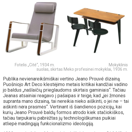
Fotelis „Cité“, 1934 m. Mokyklinis
suolas, skirtas Meko profesinei mokyklai, 1936 m.
Publika nevienareikšmiškai vertino Jeano Prouvé dizainą.
Puošniojo Art Deco klestėjimo metais kritikai kandžiai vadino
jo baldus „našlaičių prieglaudoms skirtais gaminiais“. Tačiau
Jeanas atsainiai reagavo į pašaipas ir teigė, kad „jei žmonės
supranta mano dizainą, tai nereikia nieko aiškinti, o jei ne – tai
aiškinti nėra prasmės“. Vertinant iš šiandienos pozicijų, kai
kurių Jeano Prouvé baldų formos atrodo kiek stačiokiškos,
tačiau tarpukariu pabrėžtas jų technologiškumas puikiai
atliepė madingąją funkcionalizmo ideologiją.