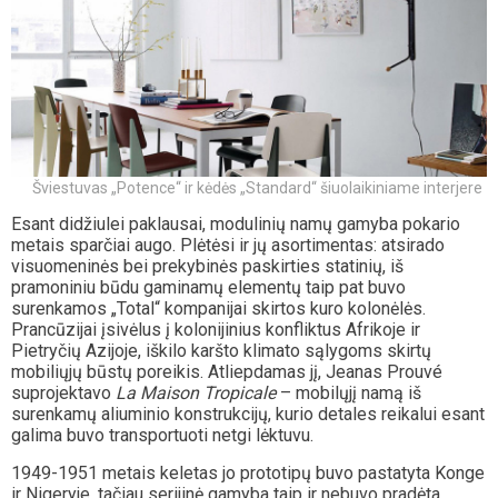
Šviestuvas „Potence“ ir kėdės „Standard“ šiuolaikiniame interjere
Esant didžiulei paklausai, modulinių namų gamyba pokario
metais sparčiai augo. Plėtėsi ir jų asortimentas: atsirado
visuomeninės bei prekybinės paskirties statinių, iš
pramoniniu būdu gaminamų elementų taip pat buvo
surenkamos „Total“ kompanijai skirtos kuro kolonėlės.
Prancūzijai įsivėlus į kolonijinius konfliktus Afrikoje ir
Pietryčių Azijoje, iškilo karšto klimato sąlygoms skirtų
mobiliųjų būstų poreikis. Atliepdamas jį, Jeanas Prouvé
suprojektavo
La
Maison Tropicale
– mobilųjį namą iš
surenkamų aliuminio konstrukcijų, kurio detales reikalui esant
galima buvo transportuoti netgi lėktuvu.
1949-1951 metais keletas jo prototipų buvo pastatyta Konge
ir Nigeryje, tačiau serijinė gamyba taip ir nebuvo pradėta.