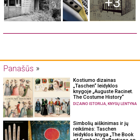
+3
Panašūs
Kostiumo dizainas
„Taschen“ leidyklos
knygoje „Auguste Racinet.
The Costume History“
,
DIZAINO ISTORIJA
KNYGŲ LENTYNA
Simbolių aiškinimas ir jų
reikšmės: Taschen
leidyklos knyga „The Book