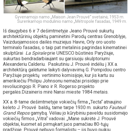
Gyvenamojo namo „Maison Jean Prouvé“ svetainė, 1953 m.
Surenkamojo modulinio namo „Métropole fasadas, 1949 m.
Iš daugybės 6 ir 7 dešimtmetyje Jeano Prouvé sukurtų
architektūrinių objektų paminėtini Parodų centras Grenoblyje,
Vaizduojamosios dailės muziejus Havre, Orly oro uosto
terminalo fasadas, o taip pat metalinis pagrindas kinematinei
skulptūrai
La Spirale
prie UNESCO būstinės Paryžiuje,
sukurtas bendradarbiaujant su garsiuoju skulptoriumi
Alexanderiu Calderiu. Paskutiniu J. Prouvé indėliu į XX a.
architektūrą galėtume laikyti dalyvavimą G. Pompidou centro
Paryžiuje projektų vertinimo komisijoje, kur jis kartu su
amerikiečiu Philipu Johnsonu nemažai prisidėjo prie
revoliucingojo R. Piano ir R. Rogerso projekto
pergalės.Dizaineris mirė Nansi mieste 1984 metais.
XX a. 8-tame dešimtmetyje vokiečių firma „Tecta“ atnaujino
keleto J. Prouvé baldų, tame tarpe 1930 m. sukurto
Fauteuil
Grand Repos
gamybą. Vėliau jo kūrybiniu paveldu susidomėjo
vokiečių firmos „Vitra“ vadovai. „Mane sukrėtė J. Prouvé
objektai, kuomet aš pirmąkart juos pamačiau 80-tųjų
pradžioje. Prouvé nebuvo formalistu – jis buvo puikiu