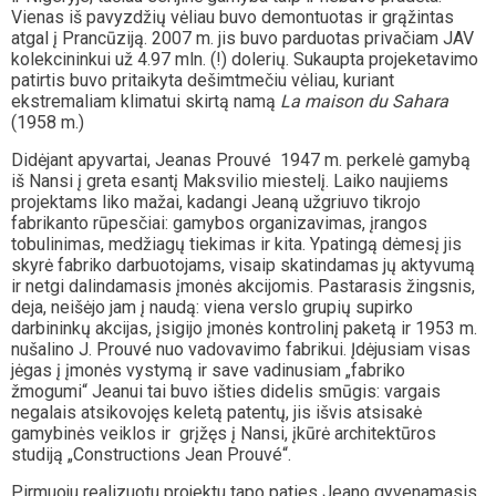
Vienas iš pavyzdžių vėliau buvo demontuotas ir grąžintas
atgal į Prancūziją. 2007 m. jis buvo parduotas privačiam JAV
kolekcininkui už 4.97 mln. (!) dolerių. Sukaupta projeketavimo
patirtis buvo pritaikyta dešimtmečiu vėliau, kuriant
ekstremaliam klimatui skirtą namą
La maison du Sahara
(1958 m.)
Didėjant apyvartai, Jeanas Prouvé 1947 m. perkelė gamybą
iš Nansi į greta esantį Maksvilio miestelį. Laiko naujiems
projektams liko mažai, kadangi Jeaną užgriuvo tikrojo
fabrikanto rūpesčiai: gamybos organizavimas, įrangos
tobulinimas, medžiagų tiekimas ir kita. Ypatingą dėmesį jis
skyrė fabriko darbuotojams, visaip skatindamas jų aktyvumą
ir netgi dalindamasis įmonės akcijomis. Pastarasis žingsnis,
deja, neišėjo jam į naudą: viena verslo grupių supirko
darbininkų akcijas, įsigijo įmonės kontrolinį paketą ir 1953 m.
nušalino J. Prouvé nuo vadovavimo fabrikui. Įdėjusiam visas
jėgas į įmonės vystymą ir save vadinusiam „fabriko
žmogumi“ Jeanui tai buvo išties didelis smūgis: vargais
negalais atsikovojęs keletą patentų, jis išvis atsisakė
gamybinės veiklos ir grįžęs į Nansi, įkūrė architektūros
studiją „Constructions Jean Prouvé“.
Pirmuoju realizuotu projektu tapo paties Jeano gyvenamasis