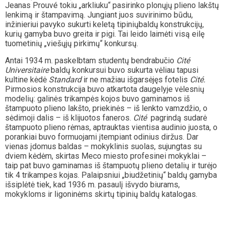
Jeanas Prouvé tokiu „arkliuku“ pasirinko plonųjų plieno lakštų
lenkimą ir štampavimą. Jungiant juos suvirinimo būdu,
inžinieriui pavyko sukurti keletą tipiniųbaldų konstrukcijų,
kurių gamyba buvo greita ir pigi. Tai leido laimėti visą eilę
tuometinių „viešųjų pirkimų“ konkursų.
Antai 1934 m. paskelbtam studentų bendrabučio
Cité
Universitaire
baldų konkursui buvo sukurta vėliau tapusi
kultine kėdė
Standard
ir ne mažiau išgarsėjęs fotelis
Cité.
Pirmosios konstrukcija buvo atkartota daugelyje vėlesnių
modelių: galinės trikampės kojos buvo gaminamos iš
štampuoto plieno lakšto, priekinės – iš lenkto vamzdžio, o
sėdimoji dalis – iš klijuotos faneros.
Cité
pagrindą sudarė
štampuoto plieno rėmas, aptrauktas vientisa audinio juosta, o
porankiai buvo formuojami įtempiant odinius diržus. Dar
vienas įdomus baldas – mokyklinis suolas, sujungtas su
dviem kėdėm, skirtas Meco miesto profesinei mokyklai –
taip pat buvo gaminamas iš štampuotų plieno detalių ir turėjo
tik 4 trikampes kojas. Palaipsniui „biudžetinių“ baldų gamyba
išsiplėtė tiek, kad 1936 m. pasaulį išvydo biurams,
mokykloms ir ligoninėms skirtų tipinių baldų katalogas.