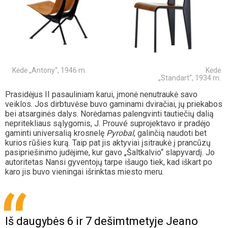
Kėdė „Antony“, 1946 m. Kėdė
„Standart“, 1934 m.
Prasidėjus II pasauliniam karui, įmonė nenutraukė savo
veiklos. Jos dirbtuvėse buvo gaminami dviračiai, jų priekabos
bei atsarginės dalys. Norėdamas palengvinti tautiečių dalią
nepritekliaus sąlygomis, J. Prouvé suprojektavo ir pradėjo
gaminti universalią krosnelę
Pyrobal
, galinčią naudoti bet
kurios rūšies kurą. Taip pat jis aktyviai įsitraukė į prancūzų
pasipriešinimo judėjime, kur gavo „Šaltkalvio“ slapyvardį. Jo
autoritetas Nansi gyventojų tarpe išaugo tiek, kad iškart po
karo jis buvo vieningai išrinktas miesto meru.
Iš daugybės 6 ir 7 dešimtmetyje Jeano