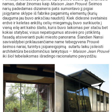
namas, dabar žinomas kaip
Maison Jean Prouvé
. Šeimos
narių padedamas dizaineris pats sumontavo jį pigiai
įsigytame sklype iš fabrike pagamintų elementų (kurių
dauguma jau buvo anksčiau naudoti). Kiek didesnė svetainės
erdvė ir keletas ankštų celių-miegamųjų buvo surikiuota į
vieną eilę ant kalno šlaito, kuris buvo laikomas per stačiu bet
kokiai statybai; visus nepatogumus atsvėrė pro įstiklintą
fasadą atsiverianti puiki miesto panorama. Šiandien Nansi
savivaldybei priklausančiame name tebegyvena Prouvé
šeimos nariai, turintys įsipareigojimą sutartu laiku įsileisti
architektūra besidominčius lankytojus –
Maison Jean Prouvé
iki šiol tebelaikomas išradingo racionalumo pavyzdžiu.