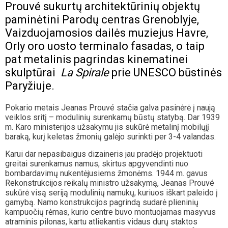
Prouvé sukurtų architektūrinių objektų
paminėtini Parodų centras Grenoblyje,
Vaizduojamosios dailės muziejus Havre,
Orly oro uosto terminalo fasadas, o taip
pat metalinis pagrindas kinematinei
skulptūrai
La Spirale
prie UNESCO būstinės
Paryžiuje.
Pokario metais Jeanas Prouvé stačia galva pasinėrė į naują
veiklos sritį – modulinių surenkamų būstų statybą. Dar 1939
m. Karo ministerijos užsakymu jis sukūrė metalinį mobilųjį
baraką, kurį keletas žmonių galėjo surinkti per 3-4 valandas.
Karui dar nepasibaigus dizaineris jau pradėjo projektuoti
greitai surenkamus namus, skirtus apgyvendinti nuo
bombardavimų nukentėjusiems žmonėms. 1944 m. gavus
Rekonstrukcijos reikalų ministro užsakymą, Jeanas Prouvé
sukūrė visą seriją modulinių namukų, kuriuos iškart paleido į
gamybą. Namo konstrukcijos pagrindą sudarė plieninių
kampuočių rėmas, kurio centre buvo montuojamas masyvus
atraminis pilonas, kartu atliekantis vidaus durų staktos