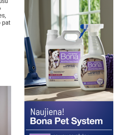
ausu
o
es,
p pat