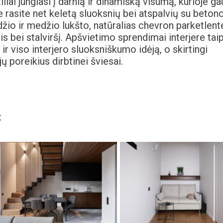
liai jungiasi į darnią ir dinamišką visumą, kurioje g
re rasite net keletą sluoksnių bei atspalvių su beton
žio ir medžio lukšto, natūralias chevron parketlent
s bei stalviršį. Apšvietimo sprendimai interjere tai
 ir viso interjero sluoksniškumo idėją, o skirtingi
ų poreikius dirbtinei šviesai.
: