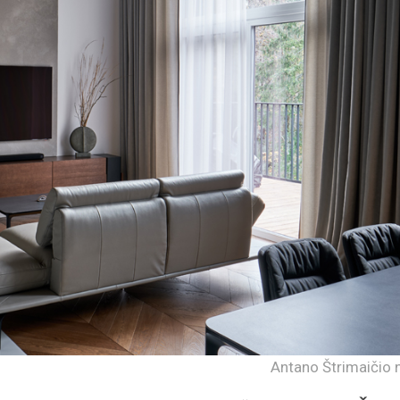
Antano Štrimaičio n