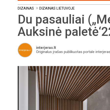
DIZAINAS
DIZAINAS LIETUVOJE
Du pasauliai („Me
Auksinė paletė‘2
interjeras.lt
Originalus įrašas publikuotas portale interjeras