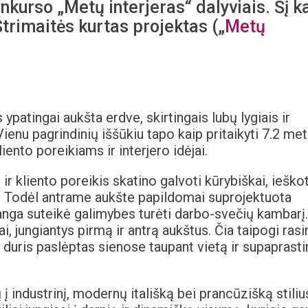
nkurso „Metų interjeras“ dalyviais. Šį k
rimaitės kurtas projektas („
Metų
 ypatingai aukšta erdve, skirtingais lubų lygiais ir
ienu pagrindinių iššūkiu tapo kaip pritaikyti 7.2 met
iento poreikiams ir interjero idėjai.
ir kliento poreikis skatino galvoti kūrybiškai, ieškot
ų. Todėl antrame aukšte papildomai suprojektuota
anga suteikė galimybes turėti darbo-svečių kambarį.
ai, jungiantys pirmą ir antrą aukštus. Čia taipogi ras
s duris paslėptas sienose taupant vietą ir supaprasti
 industrinį, modernų itališką bei prancūzišką stilius