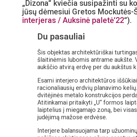
„Dizona“ kviečia susipažinti su ko
jūsų dėmesiui Gretos Mockutės-Št
interjeras / Auksinė paletė‘22
“).
Du pasauliai
Šis objektas architektūriškai turtingas
šlaitinėmis lubomis antrame aukšte. V
aukščio atvirą erdvę per du aukštus kl
Esami interjero architektūros iššūkiai 
racionaliausių erdvių planavimo keli
dvitėjinės metalo konstrukcijos perd
Atitinkamai pritaikyti „U“ formos laipt
laiptelius į miegamajo zoną, bei visa
judėjimą mažose erdvėse.
Interjere balansuojama tarp užuominų į