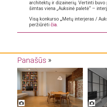
architektų ir dizainerių. Vertinti buvo
šimtas viena „Auksinė paletė“ – inter
Visą konkurso
„
Metų interjeras / Auk
peržiūrėti
čia
.
Panašūs