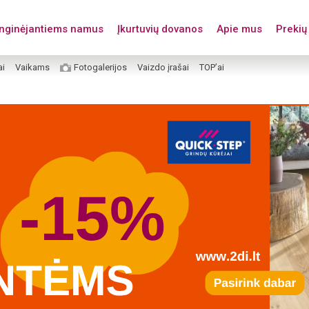
enginėjantiems namus
Įkurtuvių dovanos
Apie mus
Prekių 
ai
Vaikams
Fotogalerijos
Vaizdo įrašai
TOP’ai