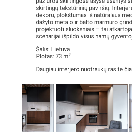
pažiūros skirtingose ašyse esantys sti
skirtingų tekstūrinių paviršių. Interje
dekoru, plokštumas iš natūralaus med
dažyto metalo ir balto marmuro grindi
projektuoti sluoksniais – tai atkartoja
scenarijai išpildo visus namų gyventoj
Šalis: Lietuva
2
Plotas: 73 m
Daugiau interjero nuotraukų rasite čia