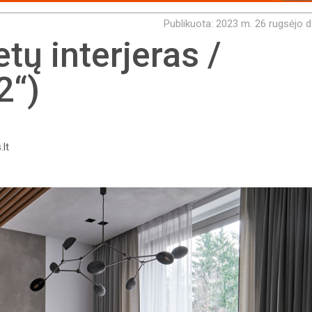
Publikuota: 2023 m. 26 rugsėjo d
tų interjeras /
2“)
.lt