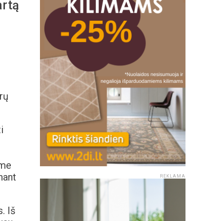
artą
rų
i
ime
nant
REKLAMA
. Iš