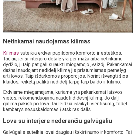
Netinkamai naudojamas kilimas
Kilimas
suteikia erdvei papildomo komforto ir estetikos.
Tačiau, jei ši interjero detalė yra per maža arba netinkamo
dydžio, ji taip pat gali sujaukti miegamojo įvaizdį. Pakankamai
dažnai naudojant nedidelį kilimą jis pristumiamas pernelyg
arti lovos. Taip išdarkomos proporcijos. Norint išvengti šios
klaidos, reikėtų palikti nedidelį tarpą tarp baldo ir kilimo.
Erdviame miegamajame, kuriame yra pakankamai laisvos
vietos, rekomenduojama naudoti didesnį kilimą. Jo dalį
galima pakišti po lova. Tai leidžia išlaikyti vientisumą, todėl
kambarys nesuskaidomas į atskiras dalis.
Lova su interjere nederančiu galvūgaliu
Galvūgalis suteikia lovai daugiau išskirtinumo ir komforto. Tai