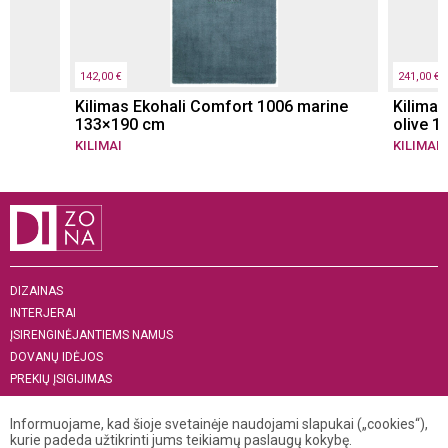
142,00 €
241,00 €
Kilimas Ekohali Comfort 1006 marine
Kilimas
133×190 cm
olive 
KILIMAI
KILIMAI
DIZAINAS
INTERJERAI
ĮSIRENGINĖJANTIEMS NAMUS
DOVANŲ IDĖJOS
PREKIŲ ĮSIGIJIMAS
APIE MUS
Informuojame, kad šioje svetainėje naudojami slapukai („cookies“),
„MENAS INTERJERUI 2019“
kurie padeda užtikrinti jums teikiamų paslaugų kokybę.