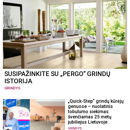
SUSIPAŽINKITE SU „PERGO“ GRINDŲ
ISTORIJA
GRINDYS
„Quick-Step“ grindų kūrėjų
genuose – nuolatinis
tobulumo siekimas:
švenčiamas 25 metų
jubiliejus Lietuvoje
GRINDYS