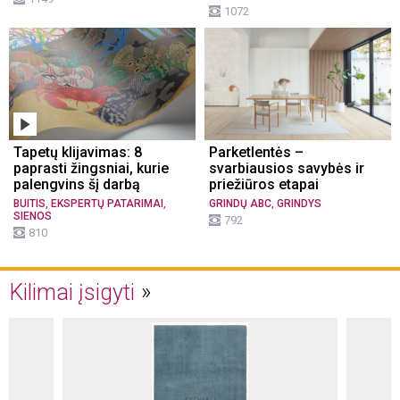
1072
Tapetų klijavimas: 8
Parketlentės –
paprasti žingsniai, kurie
svarbiausios savybės ir
palengvins šį darbą
priežiūros etapai
,
,
,
BUITIS
EKSPERTŲ PATARIMAI
GRINDŲ ABC
GRINDYS
SIENOS
792
810
Kilimai įsigyti