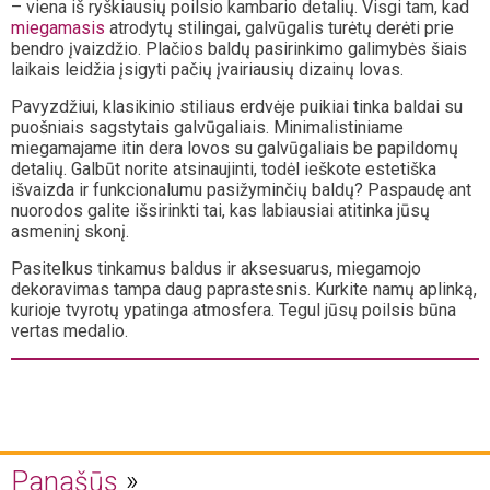
– viena iš ryškiausių poilsio kambario detalių. Visgi tam, kad
miegamasis
atrodytų stilingai, galvūgalis turėtų derėti prie
bendro įvaizdžio. Plačios baldų pasirinkimo galimybės šiais
laikais leidžia įsigyti pačių įvairiausių dizainų lovas.
Pavyzdžiui, klasikinio stiliaus erdvėje puikiai tinka baldai su
puošniais sagstytais galvūgaliais. Minimalistiniame
miegamajame itin dera lovos su galvūgaliais be papildomų
detalių. Galbūt norite atsinaujinti, todėl ieškote estetiška
išvaizda ir funkcionalumu pasižyminčių baldų? Paspaudę ant
nuorodos galite išsirinkti tai, kas labiausiai atitinka jūsų
asmeninį skonį.
Pasitelkus tinkamus baldus ir aksesuarus, miegamojo
dekoravimas tampa daug paprastesnis. Kurkite namų aplinką,
kurioje tvyrotų ypatinga atmosfera. Tegul jūsų poilsis būna
vertas medalio.
Panašūs