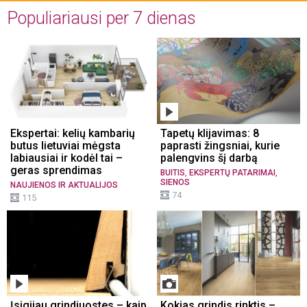
Populiariausi per 7 dienas
Ekspertai: kelių kambarių
Tapetų klijavimas: 8
butus lietuviai mėgsta
paprasti žingsniai, kurie
labiausiai ir kodėl tai –
palengvins šį darbą
geras sprendimas
,
,
BUITIS
EKSPERTŲ PATARIMAI
SIENOS
NAUJIENOS IR AKTUALIJOS
74
115
Įsigijau grindjuostes – kaip
Kokias grindis rinktis –