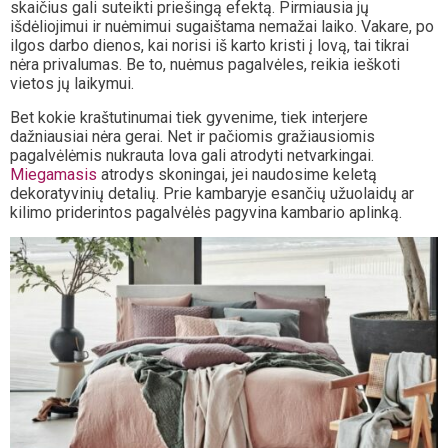
skaičius gali suteikti priešingą efektą. Pirmiausia jų
išdėliojimui ir nuėmimui sugaištama nemažai laiko. Vakare, po
ilgos darbo dienos, kai norisi iš karto kristi į lovą, tai tikrai
nėra privalumas. Be to, nuėmus pagalvėles, reikia ieškoti
vietos jų laikymui.
Bet kokie kraštutinumai tiek gyvenime, tiek interjere
dažniausiai nėra gerai. Net ir pačiomis gražiausiomis
pagalvėlėmis nukrauta lova gali atrodyti netvarkingai.
Miegamasis
atrodys skoningai, jei naudosime keletą
dekoratyvinių detalių. Prie kambaryje esančių užuolaidų ar
kilimo priderintos pagalvėlės pagyvina kambario aplinką.