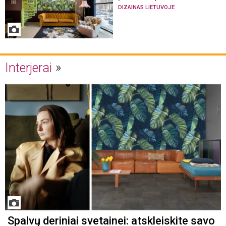
DIZAINAS LIETUVOJE
Interjerai
Spalvų deriniai svetainei: atskleiskite savo