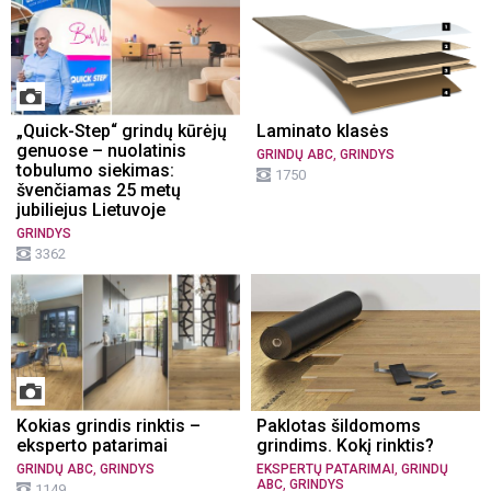
„Quick-Step“ grindų kūrėjų
Laminato klasės
genuose – nuolatinis
,
GRINDŲ ABC
GRINDYS
tobulumo siekimas:
1750
švenčiamas 25 metų
jubiliejus Lietuvoje
GRINDYS
3362
Kokias grindis rinktis –
Paklotas šildomoms
eksperto patarimai
grindims. Kokį rinktis?
,
,
GRINDŲ ABC
GRINDYS
EKSPERTŲ PATARIMAI
GRINDŲ
,
ABC
GRINDYS
1149