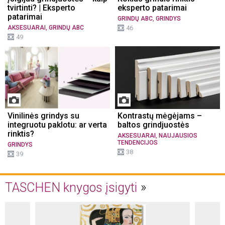
tvirtinti? | Eksperto
eksperto patarimai
patarimai
,
GRINDŲ ABC
GRINDYS
,
AKSESUARAI
GRINDŲ ABC
46
49
Vinilinės grindys su
Kontrastų mėgėjams –
integruotu paklotu: ar verta
baltos grindjuostės
rinktis?
,
AKSESUARAI
NAUJAUSIOS
TENDENCIJOS
GRINDYS
38
39
TASCHEN knygos įsigyti