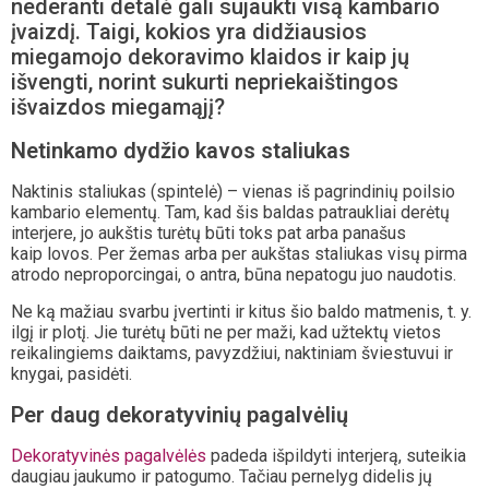
nederanti detalė gali sujaukti visą kambario
įvaizdį. Taigi, kokios yra didžiausios
miegamojo dekoravimo klaidos ir kaip jų
išvengti, norint sukurti nepriekaištingos
išvaizdos miegamąjį?
Netinkamo dydžio kavos staliukas
Naktinis staliukas (spintelė) – vienas iš pagrindinių poilsio
kambario elementų. Tam, kad šis baldas patraukliai derėtų
interjere, jo aukštis turėtų būti toks pat arba panašus
kaip lovos. Per žemas arba per aukštas staliukas visų pirma
atrodo neproporcingai, o antra, būna nepatogu juo naudotis.
Ne ką mažiau svarbu įvertinti ir kitus šio baldo matmenis, t. y.
ilgį ir plotį. Jie turėtų būti ne per maži, kad užtektų vietos
reikalingiems daiktams, pavyzdžiui, naktiniam šviestuvui ir
knygai, pasidėti.
Per daug dekoratyvinių pagalvėlių
Dekoratyvinės pagalvėlės
padeda išpildyti interjerą, suteikia
daugiau jaukumo ir patogumo. Tačiau pernelyg didelis jų