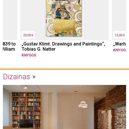
20,00 €
15,00 €
 1839 to
„Gustav Klimt. Drawings and Paintings“,
„Warhol
 William
Tobias G. Natter
KNYGOS
KNYGOS
Dizainas