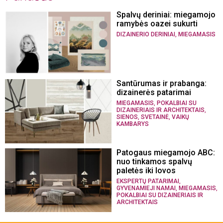
Spalvų deriniai: miegamojo
ramybės oazei sukurti
,
DIZAINERIO DERINIAI
MIEGAMASIS
Santūrumas ir prabanga:
dizainerės patarimai
,
MIEGAMASIS
POKALBIAI SU
,
DIZAINERIAIS IR ARCHITEKTAIS
,
,
SIENOS
SVETAINĖ
VAIKŲ
KAMBARYS
Patogaus miegamojo ABC:
nuo tinkamos spalvų
paletės iki lovos
,
EKSPERTŲ PATARIMAI
,
,
GYVENAMIEJI NAMAI
MIEGAMASIS
POKALBIAI SU DIZAINERIAIS IR
ARCHITEKTAIS