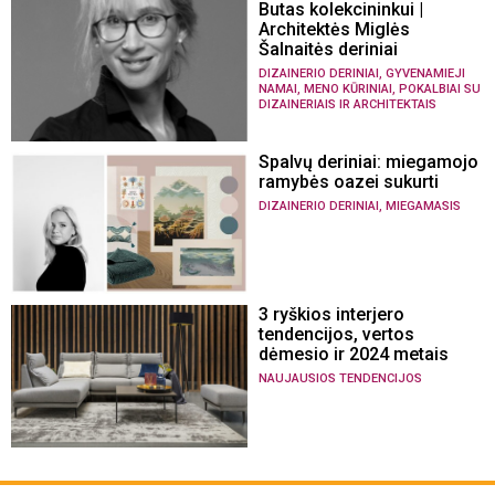
Butas kolekcininkui |
Architektės Miglės
Šalnaitės deriniai
,
DIZAINERIO DERINIAI
GYVENAMIEJI
,
,
NAMAI
MENO KŪRINIAI
POKALBIAI SU
DIZAINERIAIS IR ARCHITEKTAIS
Spalvų deriniai: miegamojo
ramybės oazei sukurti
,
DIZAINERIO DERINIAI
MIEGAMASIS
3 ryškios interjero
tendencijos, vertos
dėmesio ir 2024 metais
NAUJAUSIOS TENDENCIJOS