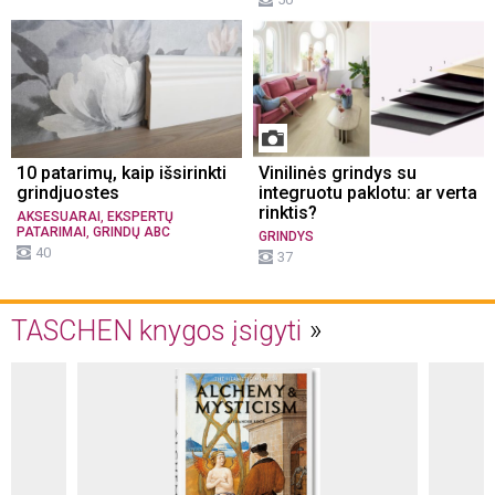
10 patarimų, kaip išsirinkti
Vinilinės grindys su
grindjuostes
integruotu paklotu: ar verta
rinktis?
,
AKSESUARAI
EKSPERTŲ
,
PATARIMAI
GRINDŲ ABC
GRINDYS
40
37
TASCHEN knygos įsigyti