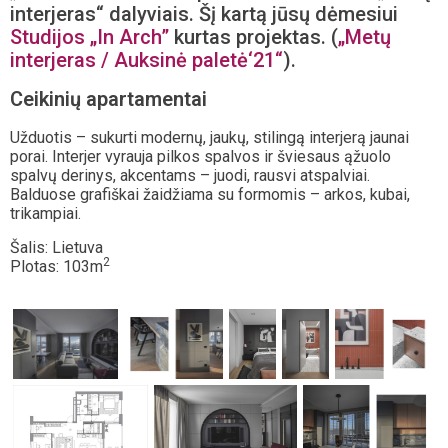
interjeras“ dalyviais. Šį kartą jūsų dėmesiui
Studijos „In Arch”
kurtas projektas. (
„Metų
interjeras / Auksinė paletė‘21“
).
Ceikinių apartamentai
Užduotis – sukurti modernų, jaukų, stilingą interjerą jaunai
porai. Interjer vyrauja pilkos spalvos ir šviesaus ąžuolo
spalvų derinys, akcentams – juodi, rausvi atspalviai.
Balduose grafiškai žaidžiama su formomis – arkos, kubai,
trikampiai.
Šalis: Lietuva
2
Plotas: 103m