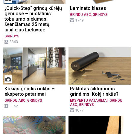
„Quick-Step“ grindų kūrėjų
Laminato klasės
genuose – nuolatinis
,
GRINDŲ ABC
GRINDYS
tobulumo siekimas:
1749
švenčiamas 25 metų
jubiliejus Lietuvoje
GRINDYS
3363
Kokias grindis rinktis –
Paklotas šildomoms
eksperto patarimai
grindims. Kokį rinktis?
,
,
GRINDŲ ABC
GRINDYS
EKSPERTŲ PATARIMAI
GRINDŲ
,
ABC
GRINDYS
1152
1077