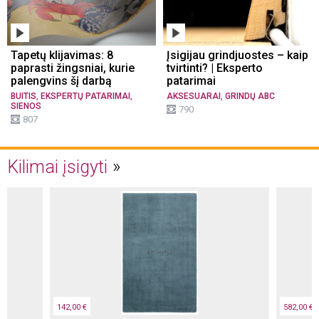
Tapetų klijavimas: 8
Įsigijau grindjuostes – kaip
paprasti žingsniai, kurie
tvirtinti? | Eksperto
palengvins šį darbą
patarimai
,
,
,
BUITIS
EKSPERTŲ PATARIMAI
AKSESUARAI
GRINDŲ ABC
SIENOS
790
807
Kilimai įsigyti
142,00 €
582,00 €