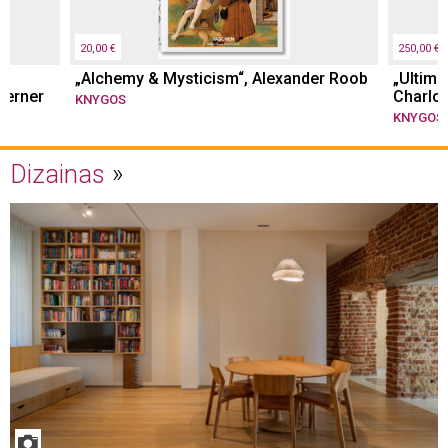
20,00 €
250,00 €
„Alchemy & Mysticism“, Alexander Roob
„Ultima
Werner
Charlott
KNYGOS
KNYGOS
Dizainas