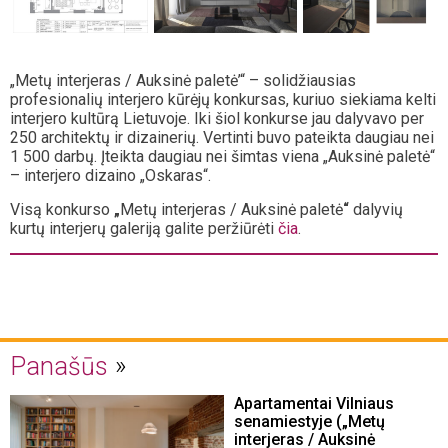
„Metų interjeras / Auksinė paletė’“ – solidžiausias
profesionalių interjero kūrėjų konkursas, kuriuo siekiama kelti
interjero kultūrą Lietuvoje. Iki šiol konkurse jau dalyvavo per
250 architektų ir dizainerių. Vertinti buvo pateikta daugiau nei
1 500 darbų. Įteikta daugiau nei šimtas viena „Auksinė paletė“
– interjero dizaino „Oskaras“.
Visą konkurso
„
Metų interjeras / Auksinė paletė
“
dalyvių
kurtų interjerų galeriją galite peržiūrėti
čia
.
Panašūs
Apartamentai Vilniaus
senamiestyje („Metų
interjeras / Auksinė