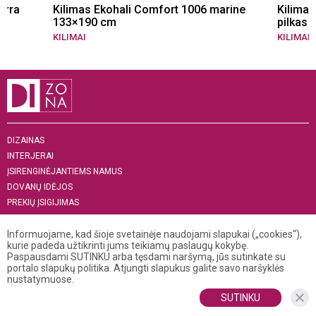
erra
Kilimas Ekohali Comfort 1006 marine
Kilimas
133×190 cm
pilkas
KILIMAI
KILIMAI
DIZAINAS
INTERJERAI
ĮSIRENGINĖJANTIEMS NAMUS
DOVANŲ IDĖJOS
PREKIŲ ĮSIGIJIMAS
APIE MUS
„MENAS INTERJERUI 2019“
Informuojame, kad šioje svetainėje naudojami slapukai („cookies“),
kurie padeda užtikrinti jums teikiamų paslaugų kokybę.
Paspausdami SUTINKU arba tęsdami naršymą, jūs sutinkate su
+370 521 04 141
portalo slapukų politika. Atjungti slapukus galite savo naršyklės
info@dizona.lt
nustatymuose.
Visos teisės saugomos. © 2026 DIZONA
SUTINKU
Kopijuoti, dauginti bei platinti puslapio turinį galima tik gavus raštišką
DIZONOS redakcijos sutikimą.