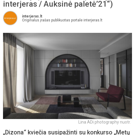
interjeras / Auksinė paletė’21“)
interjeras.lt
Originalus įrašas publikuotas portale interjeras.lt
Lina ADi photography nuotr.
„Dizona“ kviečia susipažinti su konkurso „Metų