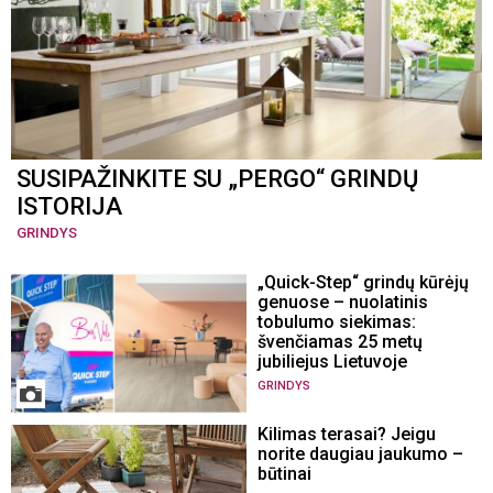
SUSIPAŽINKITE SU „PERGO“ GRINDŲ
ISTORIJA
GRINDYS
„Quick-Step“ grindų kūrėjų
genuose – nuolatinis
tobulumo siekimas:
švenčiamas 25 metų
jubiliejus Lietuvoje
GRINDYS
Kilimas terasai? Jeigu
norite daugiau jaukumo –
būtinai