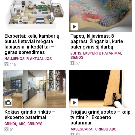
Ekspertai: kelių kambarių
Tapetų klijavimas: 8
butus lietuviai mėgsta
paprasti žingsniai, kurie
labiausiai ir kodėl tai –
palengvins šį darbą
geras sprendimas
,
,
BUITIS
EKSPERTŲ PATARIMAI
SIENOS
NAUJIENOS IR AKTUALIJOS
67
116
Kokias grindis rinktis –
Įsigijau grindjuostes – kaip
eksperto patarimai
tvirtinti? | Eksperto
patarimai
,
GRINDŲ ABC
GRINDYS
,
51
AKSESUARAI
GRINDŲ ABC
50