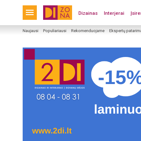
Dizainas
Interjerai
Įsir
Naujausi
Populiariausi
Rekomenduojame
Ekspertų patarim