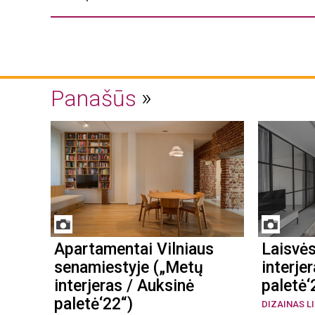
Panašūs
Apartamentai Vilniaus
Laisvė
senamiestyje („Metų
interje
interjeras / Auksinė
paletė‘
paletė‘22“)
DIZAINAS L