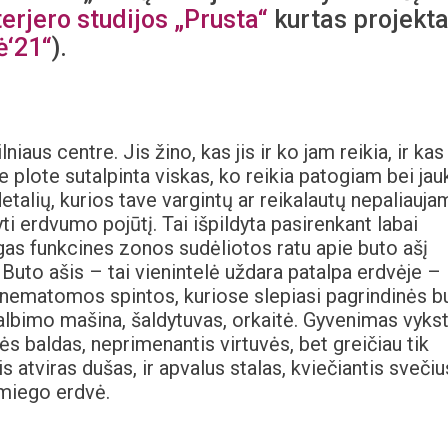
terjero studijos „Prusta“
kurtas projekt
ė‘21“
).
aus centre. Jis žino, kas jis ir ko jam reikia, ir kas
e plote sutalpinta viskas, ko reikia patogiam bei ja
etalių, kurios tave vargintų ar reikalautų nepaliauj
ti erdvumo pojūtį. Tai išpildyta pasirenkant labai
gas funkcines zonos sudėliotos ratu apie buto ašį
 Buto ašis – tai vienintelė uždara patalpa erdvėje –
s nematomos spintos, kuriose slepiasi pagrindinės b
kalbimo mašina, šaldytuvas, orkaitė. Gyvenimas vyks
vės baldas, neprimenantis virtuvės, bet greičiau tik
 atviras dušas, ir apvalus stalas, kviečiantis svečiu
 miego erdvė.