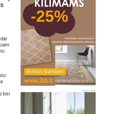
as
 dar
ukiam
amo
uto
ta
REKLAMA
s bei