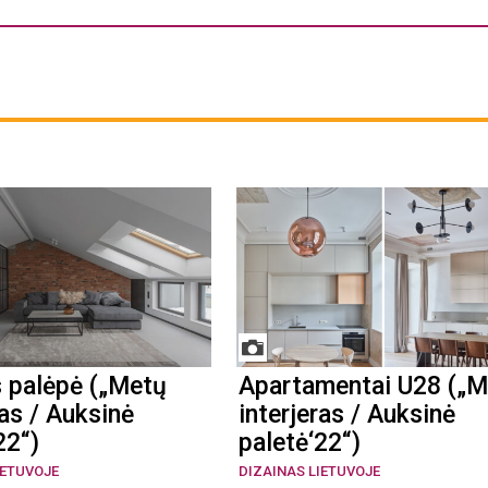
s palėpė („Metų
Apartamentai U28 („M
ras / Auksinė
interjeras / Auksinė
22“)
paletė‘22“)
IETUVOJE
DIZAINAS LIETUVOJE