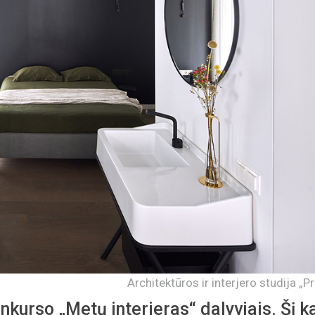
Architektūros ir interjero studija „P
nkurso „Metų interjeras“ dalyviais. Šį k