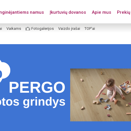
enginėjantiems namus
Įkurtuvių dovanos
Apie mus
Prekių 
ai
Vaikams
Fotogalerijos
Vaizdo įrašai
TOP’ai