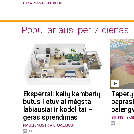
DIZAINAS LIETUVOJE
Populiariausi per 7 dienas
Ekspertai: kelių kambarių
Tapetų 
butus lietuviai mėgsta
paprast
labiausiai ir kodėl tai –
palengv
,
geras sprendimas
BUITIS
EKS
61
NAUJIENOS IR AKTUALIJOS
119