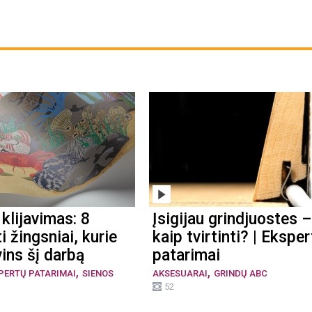
klijavimas: 8
Įsigijau grindjuostes –
i žingsniai, kurie
kaip tvirtinti? | Ekspe
ins šį darbą
patarimai
,
,
PERTŲ PATARIMAI
SIENOS
AKSESUARAI
GRINDŲ ABC
52