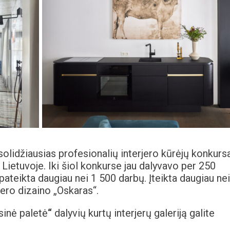
solidžiausias profesionalių interjero kūrėjų konkurs
ą Lietuvoje. Iki šiol konkurse jau dalyvavo per 250
 pateikta daugiau nei 1 500 darbų. Įteikta daugiau nei
jero dizaino „Oskaras“.
sinė paletė
“
dalyvių kurtų interjerų galeriją galite