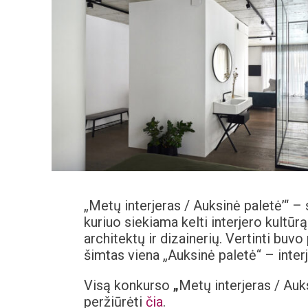
„Metų interjeras / Auksinė paletė’“ – 
kuriuo siekiama kelti interjero kultūr
architektų ir dizainerių. Vertinti buvo
šimtas viena „Auksinė paletė“ – inter
Visą konkurso
„
Metų interjeras / Auk
peržiūrėti
čia
.