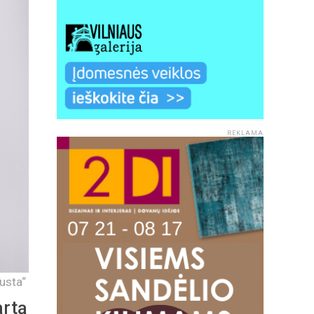
REKLAMA
rusta“
artą