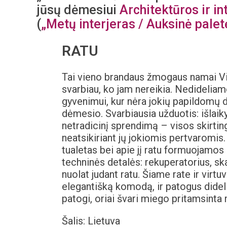
jūsų dėmesiui
Architektūros ir in
(
„Metų interjeras / Auksinė palet
RATU
Tai vieno brandaus žmogaus namai Vilni
svarbiau, ko jam nereikia. Nedideliam
gyvenimui, kur nėra jokių papildomų d
dėmesio. Svarbiausia užduotis: išlaiky
netradicinį sprendimą – visos skirtin
neatsikiriant jų jokiomis pertvaromis.
tualetas bei apie jį ratu formuojamo
techninės detalės: rekuperatorius, s
nuolat judant ratu. Šiame rate ir virtu
elegantišką komodą, ir patogus didelis
patogi, oriai švari miego pritamsinta
Šalis: Lietuva