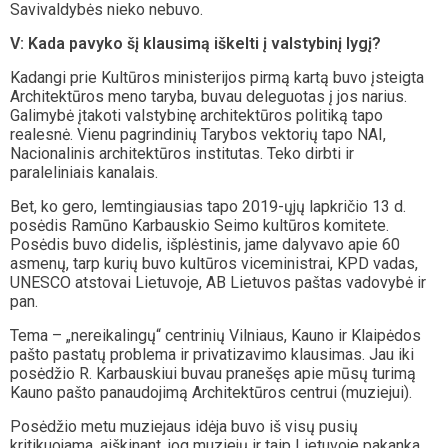
Savivaldybės nieko nebuvo.
V: Kada pavyko šį klausimą iškelti į valstybinį lygį?
Kadangi prie Kultūros ministerijos pirmą kartą buvo įsteigta
Architektūros meno taryba, buvau deleguotas į jos narius.
Galimybė įtakoti valstybinę architektūros politiką tapo
realesnė. Vienu pagrindinių Tarybos vektorių tapo NAI,
Nacionalinis architektūros institutas. Teko dirbti ir
paraleliniais kanalais.
Bet, ko gero, lemtingiausias tapo 2019-ųjų lapkričio 13 d.
posėdis Ramūno Karbauskio Seimo kultūros komitete.
Posėdis buvo didelis, išplėstinis, jame dalyvavo apie 60
asmenų, tarp kurių buvo kultūros viceministrai, KPD vadas,
UNESCO atstovai Lietuvoje, AB Lietuvos paštas vadovybė ir
pan.
Tema – „nereikalingų“ centrinių Vilniaus, Kauno ir Klaipėdos
pašto pastatų problema ir privatizavimo klausimas. Jau iki
posėdžio R. Karbauskiui buvau pranešęs apie mūsų turimą
Kauno pašto panaudojimą Architektūros centrui (muziejui).
Posėdžio metu muziejaus idėja buvo iš visų pusių
kritikuojama, aiškinant, jog muziejų ir taip Lietuvoje pakanka.