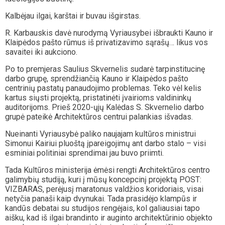
Kalbėjau ilgai, karštai ir buvau išgirstas.
R. Karbauskis davė nurodymą Vyriausybei išbraukti Kauno ir
Klaipėdos pašto rūmus iš privatizavimo sąrašų… likus vos
savaitei iki aukciono.
Po to premjeras Saulius Skvernelis sudarė tarpinstitucinę
darbo grupę, sprendžiančią Kauno ir Klaipėdos pašto
centrinių pastatų panaudojimo problemas. Teko vėl kelis
kartus siųsti projektą, pristatinėti įvairioms valdininkų
auditorijoms. Prieš 2020-ųjų Kalėdas S. Skvernelio darbo
grupė pateikė Architektūros centrui palankias išvadas.
Nueinanti Vyriausybė paliko naujajam kultūros ministrui
Simonui Kairiui pluoštą įpareigojimų ant darbo stalo – visi
esminiai politiniai sprendimai jau buvo priimti.
Tada Kultūros ministerija ėmėsi rengti Architektūros centro
galimybių studiją, kuri į mūsų koncepcinį projektą POST:
VIZBARAS, perėjusį maratonus valdžios koridoriais, visai
netyčia panaši kaip dvynukai. Tada prasidėjo klampūs ir
kandūs debatai su studijos rengėjais, kol galiausiai tapo
aišku, kad iš ilgai brandinto ir auginto architektūrinio objekto