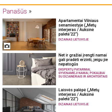
Panašūs
Apartamentai Vilniaus
senamiestyje („Metų
interjeras / Auksinė
paletė‘22“)
DIZAINAS LIETUVOJE
Net ir gražiai įrengti namai
gali pradėti erzinti, jeigu jie
nepatogūs
,
EKSPERTŲ PATARIMAI
,
GYVENAMIEJI NAMAI
POKALBIAI
SU DIZAINERIAIS IR ARCHITEKTAIS
Laisvės palėpė („Metų
interjeras / Auksinė
paletė‘22“)
DIZAINAS LIETUVOJE