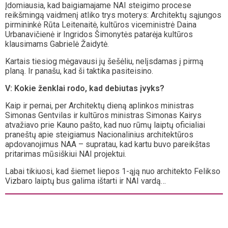
Įdomiausia, kad baigiamajame NAI steigimo procese
reikšmingą vaidmenį atliko trys moterys: Architektų sąjungos
pirmininkė Rūta Leitenaitė, kultūros viceministrė Daina
Urbanavičienė ir Ingridos Šimonytės patarėja kultūros
klausimams Gabrielė Žaidytė.
Kartais tiesiog mėgavausi jų šešėliu, nelįsdamas į pirmą
planą. Ir panašu, kad ši taktika pasiteisino.
V: Kokie ženklai rodo, kad debiutas įvyks?
Kaip ir pernai, per Architektų dieną aplinkos ministras
Simonas Gentvilas ir kultūros ministras Simonas Kairys
atvažiavo prie Kauno pašto, kad nuo rūmų laiptų oficialiai
praneštų apie steigiamus Nacionalinius architektūros
apdovanojimus NAA – supratau, kad kartu buvo pareikštas
pritarimas mūsiškiui NAI projektui.
Labai tikiuosi, kad šiemet liepos 1-ąją nuo architekto Felikso
Vizbaro laiptų bus galima ištarti ir NAI vardą…