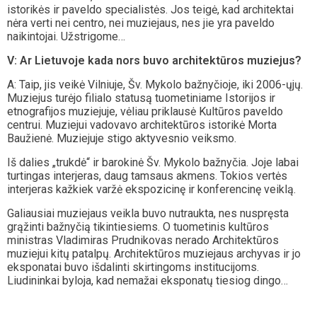
istorikės ir paveldo specialistės. Jos teigė, kad architektai
nėra verti nei centro, nei muziejaus, nes jie yra paveldo
naikintojai. Užstrigome…
V: Ar Lietuvoje kada nors buvo architektūros muziejus?
A: Taip, jis veikė Vilniuje, Šv. Mykolo bažnyčioje, iki 2006-ųjų.
Muziejus turėjo filialo statusą tuometiniame Istorijos ir
etnografijos muziejuje, vėliau priklausė Kultūros paveldo
centrui. Muziejui vadovavo architektūros istorikė Morta
Baužienė. Muziejuje stigo aktyvesnio veiksmo.
Iš dalies „trukdė“ ir barokinė Šv. Mykolo bažnyčia. Joje labai
turtingas interjeras, daug tamsaus akmens. Tokios vertės
interjeras kažkiek varžė ekspozicinę ir konferencinę veiklą.
Galiausiai muziejaus veikla buvo nutraukta, nes nuspręsta
grąžinti bažnyčią tikintiesiems. O tuometinis kultūros
ministras Vladimiras Prudnikovas nerado Architektūros
muziejui kitų patalpų. Architektūros muziejaus archyvas ir jo
eksponatai buvo išdalinti skirtingoms institucijoms.
Liudininkai byloja, kad nemažai eksponatų tiesiog dingo…