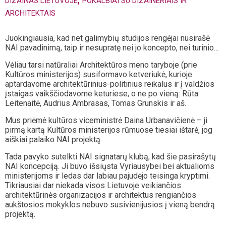
DIZAINAS LIETUVOJE
POKALBIAI SU DIZAINERIAIS IR
ARCHITEKTAIS
Juokingiausia, kad net galimybių studijos rengėjai nusirašė
NAI pavadinimą, taip ir nesupratę nei jo koncepto, nei turinio…
Vėliau tarsi natūraliai Architektūros meno taryboje (prie
Kultūros ministerijos) susiformavo ketveriukė, kurioje
aptardavome architektūrinius-politinius reikalus ir į valdžios
įstaigas vaikščiodavome keturiese, o ne po vieną: Rūta
Leitenaitė, Audrius Ambrasas, Tomas Grunskis ir aš.
Mus priėmė kultūros viceministrė Daina Urbanavičienė – ji
pirmą kartą Kultūros ministerijos rūmuose tiesiai ištarė, jog
aiškiai palaiko NAI projektą.
Tada pavyko sutelkti NAI signatarų klubą, kad šie pasirašytų
NAI koncepciją. Ji buvo išsiųsta Vyriausybei bei aktualioms
ministerijoms ir ledas dar labiau pajudėjo teisinga kryptimi.
Tikriausiai dar niekada visos Lietuvoje veikiančios
architektūrinės organizacijos ir architektus rengiančios
aukštosios mokyklos nebuvo susivienijusios į vieną bendrą
projektą.