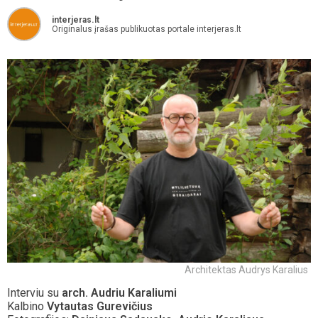
interjeras.lt
Originalus įrašas publikuotas portale interjeras.lt
Architektas Audrys Karalius
Interviu su
arch. Audriu Karaliumi
Kalbino
Vytautas Gurevičius