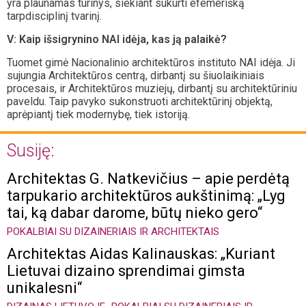
yra plaunamas turinys, siekiant sukurti efemerišką
tarpdisciplinį tvarinį.
V: Kaip išsigrynino NAI idėja, kas ją palaikė?
Tuomet gimė Nacionalinio architektūros instituto NAI idėja. Ji
sujungia Architektūros centrą, dirbantį su šiuolaikiniais
procesais, ir Architektūros muziejų, dirbantį su architektūriniu
paveldu. Taip pavyko sukonstruoti architektūrinį objektą,
aprėpiantį tiek modernybę, tiek istoriją.
Susiję:
Architektas G. Natkevičius – apie perdėtą
tarpukario architektūros aukštinimą: „Lyg
tai, ką dabar darome, būtų nieko gero“
POKALBIAI SU DIZAINERIAIS IR ARCHITEKTAIS
Architektas Aidas Kalinauskas: „Kuriant
Lietuvai dizaino sprendimai gimsta
unikalesni“
,