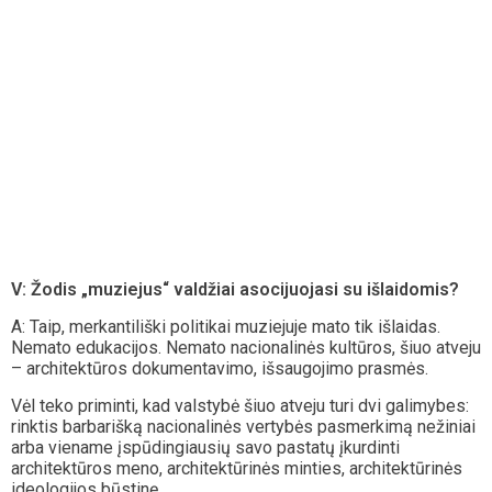
V: Žodis „muziejus“ valdžiai asocijuojasi su išlaidomis?
A: Taip, merkantiliški politikai muziejuje mato tik išlaidas.
Nemato edukacijos. Nemato nacionalinės kultūros, šiuo atveju
– architektūros dokumentavimo, išsaugojimo prasmės.
Vėl teko priminti, kad valstybė šiuo atveju turi dvi galimybes:
rinktis barbarišką nacionalinės vertybės pasmerkimą nežiniai
arba viename įspūdingiausių savo pastatų įkurdinti
architektūros meno, architektūrinės minties, architektūrinės
ideologijos būstinę.