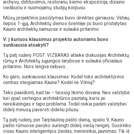
archyvu, dirbtuvėmis, restoranu, kiemo ekspozicija, dizaino
viešbučiu ir nuomojamų studijų korpusu.
Mūsų projektinis pasiūlymas buvo išrinktas geriausiu. Vėliau,
liepos 1-ąją, Architektų dienos šventėje jis buvo pristatytas
Kauno architektų namuose ir sulaukė pritarimo.
V: Į kuriuos klausimus projekto autoriams buvo
sunkiausia atsakyti?
Tą patį rudenį POST: VIZBARAS atlaikė diskusijas Architektų
rūmų ir Architektų sąjungos tarybose ir sulaukė oficialaus
pritarimo. Nors lengva nebuvo…
Ko gero, sunkiausias klausimas: Kodėl toks architektūrinis
centras steigiamas Kaune? Kodėl ne Vilniuj?
Teko paaiškinti, kad tai – tiesiog likimo dovana. Nes valstybė
turi ypač vertingos architektūros pastatą, kuris jai
nereikalingas ir tapo problema. Todėl reikia padėti valstybei
didelį minusą paversti dideliu pliusu.
Tą patį rudenį, per Tarptautinę pašto dieną, spalio 9, Kauno
pašto rūmuose pavyko surengti didelį viešą renginį. Susirinko
visas Kauno inteligentijos žiedas, menininkai, jaunimas. Tik iš