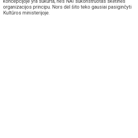
koncepcijoje yra sukurta, nes NAI sukonstruotas skėtinės
organizacijos principu. Nors dėl šito teko gausiai pasiginčyti
Kultūros ministerijoje.