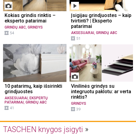
Kokias grindis rinktis –
Įsigijau grindjuostes – kaip
eksperto patarimai
tvirtinti? | Eksperto
patarimai
,
GRINDŲ ABC
GRINDYS
,
54
AKSESUARAI
GRINDŲ ABC
51
10 patarimų, kaip išsirinkti
Vinilinės grindys su
grindjuostes
integruotu paklotu: ar verta
rinktis?
,
AKSESUARAI
EKSPERTŲ
,
PATARIMAI
GRINDŲ ABC
GRINDYS
41
39
TASCHEN knygos įsigyti