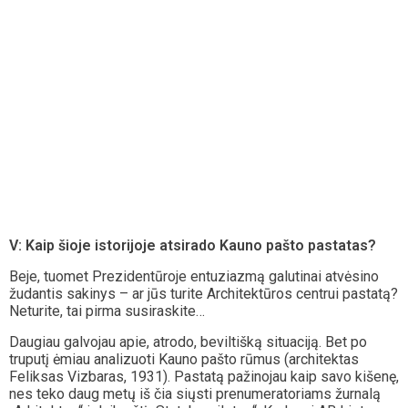
V: Kaip šioje istorijoje atsirado Kauno pašto pastatas?
Beje, tuomet Prezidentūroje entuziazmą galutinai atvėsino
žudantis sakinys – ar jūs turite Architektūros centrui pastatą?
Neturite, tai pirma susiraskite…
Daugiau galvojau apie, atrodo, beviltišką situaciją. Bet po
truputį ėmiau analizuoti Kauno pašto rūmus (architektas
Feliksas Vizbaras, 1931). Pastatą pažinojau kaip savo kišenę,
nes teko daug metų iš čia siųsti prenumeratoriams žurnalą