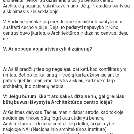
architektai nenori su dizaineriais daryti bendro centro.
Architektų sąjunga sukritikavo mano idėją. Prasidėjo santykių
aiškinimasis žiniasklaidoje…
V. Būdienė pasakė, jog mes turime išsiaiškinti santykius ir
susitarti cecho viduje. Deja, to padaryti nepavyko ir Kino
centras buvo įkurtas, o Architektūros ir dizaino centras, deja,
ne.
V: Ar nepagalvojai atsisakyti dizainerių?
A: Aš iš pradžių tiesiog negalėjau patikėti, kad konfliktas yra
rimtas. Bet po to, kai antrą ir trečią kartą užmyniau ant to
paties grėblio, man ėmė darytis aiškiau, kad nieko tarp
architektų ir dizainerių nebus…
V: Jeigu būtum iškart atsisakęs dizainerių, gal greičiau
būtų buvusi išvystyta Architektūros centro idėja?
A: Galimas dalykas. Tačiau man ir dabar atrodo, kad tokioje
nedidelėje rinkoje būtų logiškiau atidaryti bendrą
Architektūros ir dizaino centrą. Tarp kitko, ši galimybė
naujojoje NAI (Nacionalinio architektūros instituto)