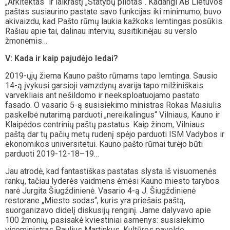
„Arkitektas“ ir laikraštį „Statybų pilotas“. Kadangi AB Lietuvos
paštas susiaurino pastate savo funkcijas iki minimumo, buvo
akivaizdu, kad Pašto rūmų laukia kažkoks lemtingas posūkis.
Rašiau apie tai, dalinau interviu, susitikinėjau su verslo
žmonėmis…
V: Kada ir kaip pajudėjo ledai?
2019-ųjų žiema Kauno pašto rūmams tapo lemtinga. Sausio
14-ą įvykusi garsioji vamzdynų avarija tapo milžiniškais
varvekliais ant nešildomo ir neeksploatuojamo pastato
fasado. O vasario 5-ą susisiekimo ministras Rokas Masiulis
paskelbė nutarimą parduoti „nereikalingus“ Vilniaus, Kauno ir
Klaipėdos centrinių paštų pastatus. Kaip žinom, Vilniaus
paštą dar tų pačių metų rudenį spėjo parduoti ISM Vadybos ir
ekonomikos universitetui. Kauno pašto rūmai turėjo būti
parduoti 2019-12-18–19…
Jau atrodė, kad fantastiškas pastatas slysta iš visuomenės
rankų, tačiau lyderės vaidmens ėmėsi Kauno miesto tarybos
narė Jurgita Šiugždinienė. Vasario 4-ą J. Šiugždinienė
restorane „Miesto sodas“, kuris yra priešais paštą,
suorganizavo didelį diskusijų renginį. Jame dalyvavo apie
100 žmonių, pasisakė kviestiniai asmenys: susisiekimo
viceministras Paulius Martinkus, Kultūros paveldo