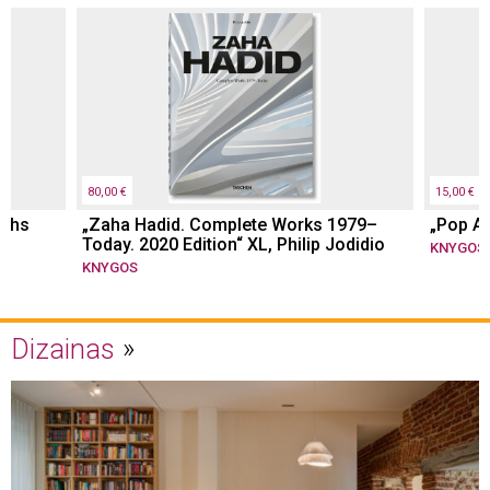
80,00 €
15,00 €
Ochs
„Zaha Hadid. Complete Works 1979–
„Pop Ar
Today. 2020 Edition“ XL, Philip Jodidio
KNYGOS
KNYGOS
Dizainas