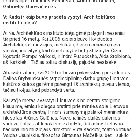
Fotografijos:
Dainiaus Sadausko, Audrio Karaliaus,
Gabrielės Gurevičienės
V: Kada ir kaip buvo pradėta vystyti Architektūros
instituto idėja?
A: Na, Architektūros instituto idėja gimė palyginti neseniai –
tik prieš 16 metų. Kai 2006-aisiais buvo likviduotas
Architektūros muziejus, architektų bendruomenė ėmėsi
visokių iniciatyvų, kad ši neteisybė būtų atitaisyta. Čia ir
Kęstutis Pempė reiškėsi, ir Indrė Ruseckaitė, Aida Štelbienė,
aš kažkiek… Tačiau toliau diskusijų pajudėti nesisekė.
Atsirado vilties, kai 2010 m. buvau pakviestas į prezidentės
Dalios Grybauskaitės tarpdisciplininę darbo grupę Lietuvos
kultūros kaitos gairėms parengti. Iš architektų buvau vienas,
tačiau tikėjau, kad pabandyti verta.
Kai atėjo metas svarstyti Lietuvos kino centro steigimo
klausimą, ėmiau kolegas pratinti prie minties apie Lietuvos
architektūros centrą. Ir nors sumanymą palaikė menininkas,
filosofas Arūnas Gelūnas, Nacionalinės dailės galerijos
vadovė Lolita Jablonskienė-Zabulytė, dabartinė Lietuvos
nacionalinio muziejaus direktorė Rūta Kačkutė, teatro kritikas
Vaidas Jauniškis, filosofas Gintautas Mažeikis, bet… sukilo