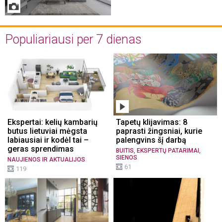
Populiariausi per 7 dienas
Ekspertai: kelių kambarių
Tapetų klijavimas: 8
butus lietuviai mėgsta
paprasti žingsniai, kurie
labiausiai ir kodėl tai –
palengvins šį darbą
geras sprendimas
,
,
BUITIS
EKSPERTŲ PATARIMAI
SIENOS
NAUJIENOS IR AKTUALIJOS
61
119