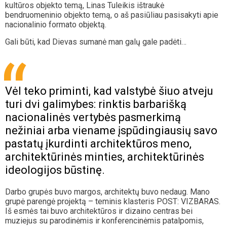
kultūros objekto temą, Linas Tuleikis ištraukė
bendruomeninio objekto temą, o aš pasiūliau pasisakyti apie
nacionalinio formato objektą.
Gali būti, kad Dievas sumanė man galų gale padėti…
Vėl teko priminti, kad valstybė šiuo atveju
turi dvi galimybes: rinktis barbarišką
nacionalinės vertybės pasmerkimą
nežiniai arba viename įspūdingiausių savo
pastatų įkurdinti architektūros meno,
architektūrinės minties, architektūrinės
ideologijos būstinę.
Darbo grupės buvo margos, architektų buvo nedaug. Mano
grupė parengė projektą – teminis klasteris POST: VIZBARAS.
Iš esmės tai buvo architektūros ir dizaino centras bei
muziejus su parodinėmis ir konferencinėmis patalpomis,