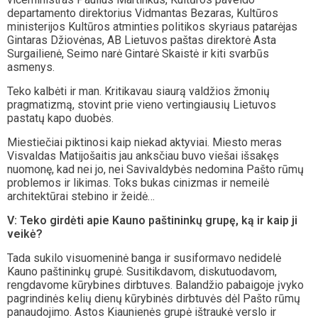
departamento direktorius Vidmantas Bezaras, Kultūros
ministerijos Kultūros atminties politikos skyriaus patarėjas
Gintaras Džiovėnas, AB Lietuvos paštas direktorė Asta
Surgailienė, Seimo narė Gintarė Skaistė ir kiti svarbūs
asmenys.
Teko kalbėti ir man. Kritikavau siaurą valdžios žmonių
pragmatizmą, stovint prie vieno vertingiausių Lietuvos
pastatų kapo duobės.
Miestiečiai piktinosi kaip niekad aktyviai. Miesto meras
Visvaldas Matijošaitis jau anksčiau buvo viešai išsakęs
nuomonę, kad nei jo, nei Savivaldybės nedomina Pašto rūmų
problemos ir likimas. Toks bukas cinizmas ir nemeilė
architektūrai stebino ir žeidė…
V: Teko girdėti apie Kauno paštininkų grupę, ką ir kaip ji
veikė?
Tada sukilo visuomeninė banga ir susiformavo nedidelė
Kauno paštininkų grupė. Susitikdavom, diskutuodavom,
rengdavome kūrybines dirbtuves. Balandžio pabaigoje įvyko
pagrindinės kelių dienų kūrybinės dirbtuvės dėl Pašto rūmų
panaudojimo. Astos Kiaunienės grupė ištraukė verslo ir