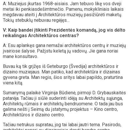
A: Muziejus įkurtas 1968-aisiais. Jam tebuvo likę vos dveji
metai iki penkiasdešimtmečio. Pamenu, mokykliniais laikais
mėgdavau ateiti į Architektūros muziejų pasižiūrėti maketų.
Tokių stebuklų nebuvau regėjęs…
V: Kaip bandei įtikinti Prezidentės komandą, jog vis dėlto
reikalingas Architektūros centras?
A: Esu aplankęs gana nemažai architektūros centrų ir muziejų
įvairiose šalyse. Pažįstu keletą jų vadovų. Jie gana noriai
mane konsultavo.
Buvau ką tik grįžęs iš Geteburgo (Švedija) architektūros ir
dizaino muziejaus. Man patiko, kad architektūra ir dizainas
gyvena greta. Man regis, šios sritys labai papildo, praturtina
viena kitą.
Sumanymą palaikė Virginija Būdienė, pirmoji D. Grybauskaitės
patarėja. Tačiau ji siūlė suderinti idėją su Architektų sąjunga,
Architektų rūmais ir architektų bendruomene. O tada jau bus
galima nešti į Seimą du įstatymų projektus – Kino centro,
Architektūros ir dizaino centro.
Tačiau netrukus supratau, jog tai labai jautri tema. Pasirodo,