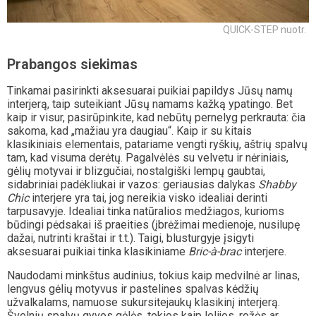
QUICK-STEP nuotr.
Prabangos siekimas
Tinkamai pasirinkti aksesuarai puikiai papildys Jūsų namų
interjerą, taip suteikiant Jūsų namams kažką ypatingo. Bet
kaip ir visur, pasirūpinkite, kad nebūtų pernelyg perkrauta: čia
sakoma, kad „mažiau yra daugiau“. Kaip ir su kitais
klasikiniais elementais, patariame vengti ryškių, aštrių spalvų
tam, kad visuma derėtų. Pagalvėlės su velvetu ir nėriniais,
gėlių motyvai ir blizgučiai, nostalgiški lempų gaubtai,
sidabriniai padėkliukai ir vazos: geriausias dalykas
Shabby
Chic
interjere yra tai, jog nereikia visko idealiai derinti
tarpusavyje. Idealiai tinka natūralios medžiagos, kurioms
būdingi pėdsakai iš praeities (įbrėžimai medienoje, nusilupę
dažai, nutrinti kraštai ir t.t.). Taigi, blusturgyje įsigyti
aksesuarai puikiai tinka klasikiniame
Bric-à-brac
interjere.
Naudodami minkštus audinius, tokius kaip medvilnė ar linas,
lengvus gėlių motyvus ir pastelines spalvas kėdžių
užvalkalams, namuose sukursitejaukų klasikinį interjerą.
Švelnių spalvų gyvos gėlės, tokios kaip lelijos, rožės ar