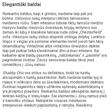
Elegantiški baldai
Renkantis baldus, kaip ir grindis, mediena taip pat yra
būtina.
Viktorijos laikų
interjerui rinkitės tamsesnes
medienos rūšis. Šiam interjerui tobulai tiktų tamsūs medžio
masyvo baldai, masyvūs šviestuvai, knygų lentynos nuo
žemės iki lubų ir klasikinė tamsiai ruda odinė „Chesterfield“
sofa.
Viktorijos laikų
stilius atspindi stilingą didybę. Lenktos
linijos ir vingiai yra esminiai elementai norint įvesti tam tikrą
dinamiškumą. Vintažiniai arba vintažinės išvaizdos daiktai
taip pat puikiai tinka klasikiniame
Bric-à-brac
interjere. Kai
kalbame apie baldų pasirinkimą, ,,natūralumas“ ir „pastelė“ yra
pagrindiniai žodžiai. Žavūs senoviniai baldai tikrai įneš
romantikos į Jūsų namus.
Shabby Chic
yra stilius su defektais, todėl tai turėtų
atsispindėti ir baldų pasirinkime. Balti mediniai baldai lyg iš
rojaus ir relikvijos dera su šiuolaikiniais, moderniais daiktais.
Švelniai nugairintos dalys užtikrina optimalų autentiškumą ir
yra įkvėptos praeities. Renkantis baldus atkreipkite dėmesį į
lenktas kėdžių ir stalų kojas. Šie elementai į Jūsų namus įneš
ir kaimiško stiliaus. Nebijokite visuose minėtuose
interjeruose išlaikyti paprastumą ir ramybę. Klasikinis