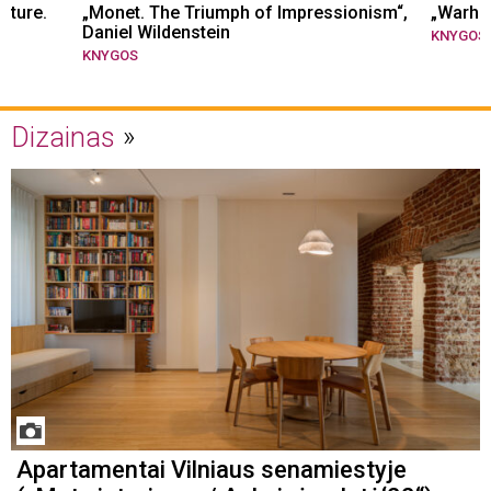
cture.
„Monet. The Triumph of Impressionism“,
„Warhol
Daniel Wildenstein
KNYGOS
KNYGOS
Dizainas
Apartamentai Vilniaus senamiestyje