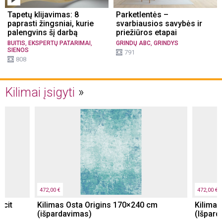
Tapetų klijavimas: 8
Parketlentės –
paprasti žingsniai, kurie
svarbiausios savybės ir
palengvins šį darbą
priežiūros etapai
,
,
,
BUITIS
EKSPERTŲ PATARIMAI
GRINDŲ ABC
GRINDYS
SIENOS
791
808
Kilimai įsigyti
472,00 €
472,00 €
acit
Kilimas Osta Origins 170×240 cm
Kilima
(išpardavimas)
(Išpard