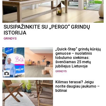
SUSIPAŽINKITE SU „PERGO“ GRINDŲ
ISTORIJA
GRINDYS
„Quick-Step“ grindų kūrėjų
genuose – nuolatinis
tobulumo siekimas:
švenčiamas 25 metų
jubiliejus Lietuvoje
GRINDYS
Kilimas terasai? Jeigu
norite daugiau jaukumo –
būtinai