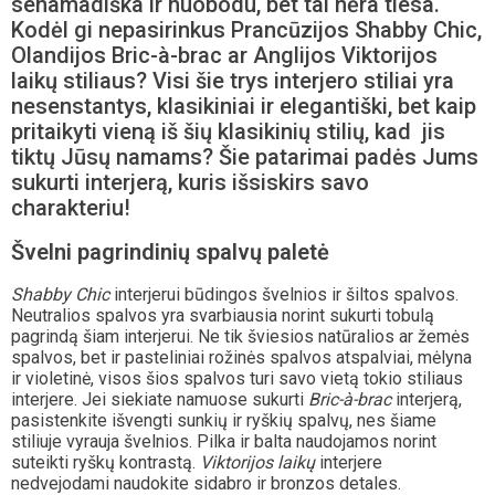
senamadiška ir nuobodu, bet tai nėra tiesa.
Kodėl gi nepasirinkus Prancūzijos Shabby Chic,
Olandijos Bric-à-brac ar Anglijos Viktorijos
laikų stiliaus? Visi šie trys interjero stiliai yra
nesenstantys, klasikiniai ir elegantiški, bet kaip
pritaikyti vieną iš šių klasikinių stilių, kad jis
tiktų Jūsų namams? Šie patarimai padės Jums
sukurti interjerą, kuris išsiskirs savo
charakteriu!
Švelni pagrindinių spalvų paletė
Shabby Chic
interjerui būdingos švelnios ir šiltos spalvos.
Neutralios spalvos yra svarbiausia norint sukurti tobulą
pagrindą šiam interjerui. Ne tik šviesios natūralios ar žemės
spalvos, bet ir pasteliniai rožinės spalvos atspalviai, mėlyna
ir violetinė, visos šios spalvos turi savo vietą tokio stiliaus
interjere. Jei siekiate namuose sukurti
Bric-à-brac
interjerą,
pasistenkite išvengti sunkių ir ryškių spalvų, nes šiame
stiliuje vyrauja švelnios. Pilka ir balta naudojamos norint
suteikti ryškų kontrastą.
Viktorijos laikų
interjere
nedvejodami naudokite sidabro ir bronzos detales.