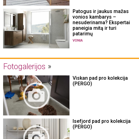
Patogus ir jaukus mažas
vonios kambarys –
nesuderinama? Ekspertai
paneigia mitą ir turi
patarimų
VONIA
Fotogalerijos
Viskan pad pro kolekcija
(PERGO)
Isefjord pad pro kolekcija
(PERGO)