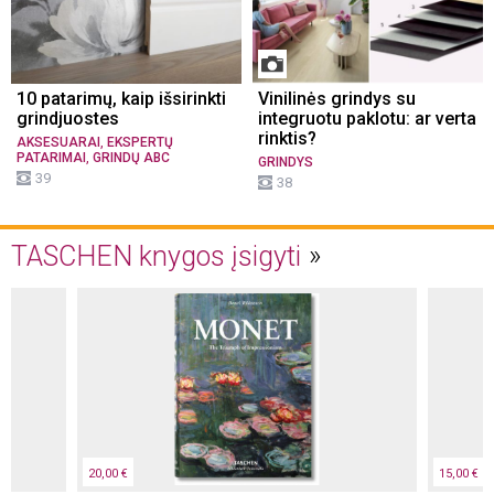
10 patarimų, kaip išsirinkti
Vinilinės grindys su
grindjuostes
integruotu paklotu: ar verta
rinktis?
,
AKSESUARAI
EKSPERTŲ
,
PATARIMAI
GRINDŲ ABC
GRINDYS
39
38
TASCHEN knygos įsigyti
20,00 €
15,00 €