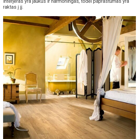
interjeras yra jaukus ir harmoningas, todėl paprastumas yra
raktas į jį.