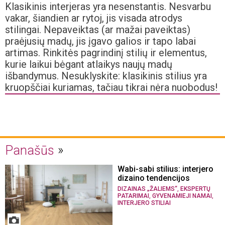
Klasikinis interjeras yra nesenstantis. Nesvarbu
vakar, šiandien ar rytoj, jis visada atrodys
stilingai. Nepaveiktas (ar mažai paveiktas)
praėjusių madų, jis įgavo galios ir tapo labai
artimas. Rinkitės pagrindinį stilių ir elementus,
kurie laikui bėgant atlaikys naujų madų
išbandymus. Nesuklyskite: klasikinis stilius yra
kruopščiai kuriamas, tačiau tikrai nėra nuobodus!
Panašūs
Wabi-sabi stilius: interjero
dizaino tendencijos
,
DIZAINAS „ŽALIEMS“
EKSPERTŲ
,
,
PATARIMAI
GYVENAMIEJI NAMAI
INTERJERO STILIAI