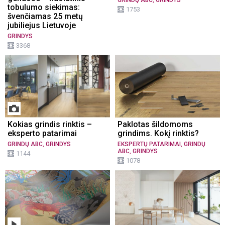
tobulumo siekimas:
1753
švenčiamas 25 metų
jubiliejus Lietuvoje
GRINDYS
3368
Kokias grindis rinktis –
Paklotas šildomoms
eksperto patarimai
grindims. Kokį rinktis?
,
,
GRINDŲ ABC
GRINDYS
EKSPERTŲ PATARIMAI
GRINDŲ
,
ABC
GRINDYS
1144
1078