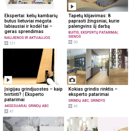
Ekspertai: kelių kambarių
Tapetų klijavimas: 8
butus lietuviai mėgsta
paprasti žingsniai, kurie
labiausiai ir kodėl tai –
palengvins šį darbą
geras sprendimas
,
,
BUITIS
EKSPERTŲ PATARIMAI
SIENOS
NAUJIENOS IR AKTUALIJOS
50
121
Įsigijau grindjuostes – kaip
Kokias grindis rinktis –
tvirtinti? | Eksperto
eksperto patarimai
patarimai
,
GRINDŲ ABC
GRINDYS
,
AKSESUARAI
GRINDŲ ABC
45
47