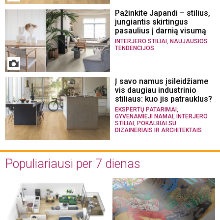
Pažinkite Japandi – stilius,
jungiantis skirtingus
pasaulius į darnią visumą
,
INTERJERO STILIAI
NAUJAUSIOS
TENDENCIJOS
Į savo namus įsileidžiame
vis daugiau industrinio
stiliaus: kuo jis patrauklus?
,
EKSPERTŲ PATARIMAI
,
GYVENAMIEJI NAMAI
INTERJERO
,
STILIAI
POKALBIAI SU
DIZAINERIAIS IR ARCHITEKTAIS
Populiariausi per 7 dienas