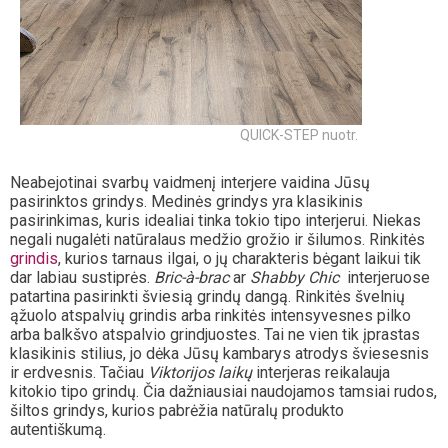
QUICK-STEP nuotr.
Neabejotinai svarbų vaidmenį interjere vaidina Jūsų
pasirinktos grindys. Medinės grindys yra klasikinis
pasirinkimas, kuris idealiai tinka tokio tipo interjerui. Niekas
negali nugalėti natūralaus medžio grožio ir šilumos. Rinkitės
grindis
, kurios tarnaus ilgai, o jų charakteris bėgant laikui tik
dar labiau sustiprės.
Bric-à-brac
ar
Shabby Chic
interjeruose
patartina pasirinkti šviesią grindų dangą. Rinkitės švelnių
ąžuolo atspalvių grindis arba rinkitės intensyvesnes pilko
arba balkšvo atspalvio grindjuostes. Tai ne vien tik įprastas
klasikinis stilius, jo dėka Jūsų kambarys atrodys šviesesnis
ir erdvesnis. Tačiau
Viktorijos laikų
interjeras reikalauja
kitokio tipo grindų. Čia dažniausiai naudojamos tamsiai rudos,
šiltos grindys, kurios pabrėžia natūralų produkto
autentiškumą.