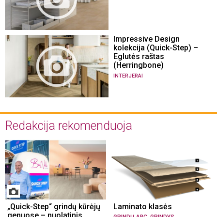
Impressive Design
kolekcija (Quick-Step) –
Eglutės raštas
(Herringbone)
INTERJERAI
Redakcija rekomenduoja
„Quick-Step“ grindų kūrėjų
Laminato klasės
genuose – nuolatinis
,
GRINDŲ ABC
GRINDYS