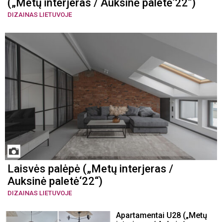
(„Metų interjeras / Auksinė paletė‘22“)
DIZAINAS LIETUVOJE
Laisvės palėpė („Metų interjeras /
Auksinė paletė‘22“)
DIZAINAS LIETUVOJE
Apartamentai U28 („Metų