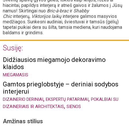
hiacintai, papildys interjerą ir atneš gaivos ir žalumos į Jūsų
namus! Skirtingai nuo
Bric-à-brac
ir
Shabby
Chic
interjerų,
Viktorijos laikų
interjere galimos masyvios
medžiagos. Sunkesni audiniai, šviestuvai ir tamsūs (gėlių)
tapetai puikiai dera su šilta, tamsia mediena, kuri naudojama
baldams ir grindims.
Susiję:
Didžiausios miegamojo dekoravimo
klaidos
MIEGAMASIS
Gamtos prieglobstyje – deriniai sodybos
interjerui
,
,
DIZAINERIO DERINIAI
EKSPERTŲ PATARIMAI
POKALBIAI SU
,
DIZAINERIAIS IR ARCHITEKTAIS
SIENOS
Amžinas stilius