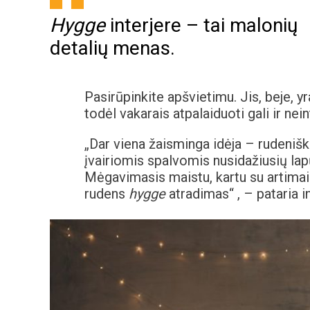
Hygge
interjere – tai malonių
detalių menas.
Pasirūpinkite apšvietimu. Jis, beje, yr
todėl vakarais atpalaiduoti gali ir nei
„Dar viena žaisminga idėja – rudeniška
įvairiomis spalvomis nusidažiusių lap
Mėgavimasis maistu, kartu su artimaisi
rudens
hygge
atradimas“ , – pataria i