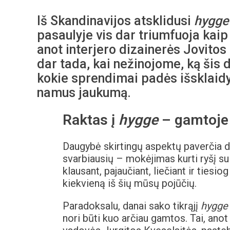
Iš Skandinavijos atsklidusi
hygge
pasaulyje vis dar triumfuoja kaip
anot interjero dizainerės Jovito
dar tada, kai nežinojome, ką šis 
kokie sprendimai padės išsklaidyt
namus jaukumą.
Raktas į
hygge
– gamtoje
Daugybė skirtingų aspektų paverčia 
svarbiausių – mokėjimas kurti ryšį s
klausant, pajaučiant, liečiant ir tiesi
kiekvieną iš šių mūsų pojūčių.
Paradoksalu, danai sako tikrąjį
hygge
nori būti kuo arčiau gamtos. Tai, ano