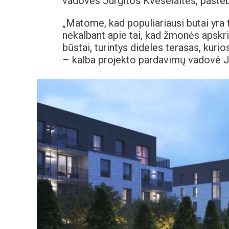
vadovės Jurgitos Kveselaitės, pasteb
„Matome, kad populiariausi butai yra t
nekalbant apie tai, kad žmonės apskri
būstai, turintys dideles terasas, kuri
– kalba projekto pardavimų vadovė Ju