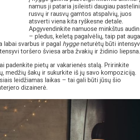
namus ji pataria įsileisti daugiau pastelin
rusvų ir rausvų gamtos atspalvių, juos
atsverti viena kita ryškesne detale.
Apgyvendinkite namuose minkštus audin
– pledus, keletą pagalvėlių, taip pat auga
a labai svarbus ir pagal
hygge
neturėtų būti intensyv
ntensyvi toršero šviesa arba žvakių ir židinio liepsna.
i padenkite pietų ar vakarienės stalą. Pririnkite
ų, medžių šakų ir sukurkite iš jų savo kompoziciją.
ais leidžiamas laikas – tai gali būti jūsų šio
nterjero dizainerė.