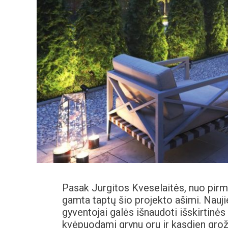
Pasak Jurgitos Kveselaitės, nuo pirm
gamta taptų šio projekto ašimi. Naujiej
gyventojai galės išnaudoti išskirtinė
kvėpuodami grynu oru ir kasdien gro