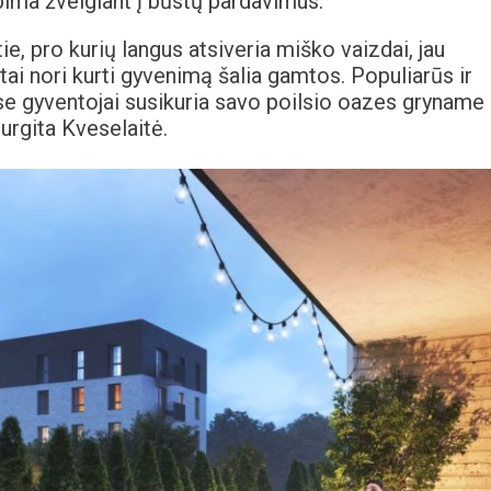
ima žvelgiant į būstų pardavimus.
ie, pro kurių langus atsiveria miško vaizdai, jau
tai nori kurti gyvenimą šalia gamtos. Populiarūs ir
ose gyventojai susikuria savo poilsio oazes gryname 
rgita Kveselaitė.