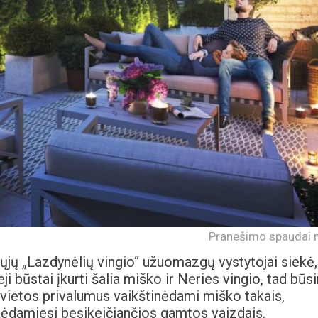
Pranešimo spaudai n
ųjų „Lazdynėlių vingio“ užuomazgų vystytojai siekė,
i būstai įkurti šalia miško ir Neries vingio, tad būs
s vietos privalumus vaikštinėdami miško takais,
žėdamiesi besikeičiančios gamtos vaizdais.