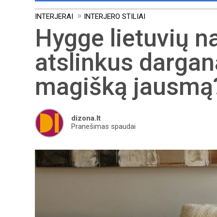
INTERJERAI
INTERJERO STILIAI
Hygge lietuvių n
atslinkus dargana
magišką jausmą
dizona.lt
Pranešimas spaudai