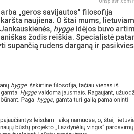
Unsplash.com n
arba „geros savijautos“ filosofija
 karšta naujiena. O štai mums, lietuviam
s Jankauskienės,
hygge
idėjos buvo arti
daniškas žodis reiškia. Specialistė patar
i supančią rudens darganą ir pasikviest
danų
hygge
išskirtine filosofija, tačiau vienas iš
u gamta.
Hygge
valdoma jausmais. Ragaujant, užuodž
og būnant. Pagal
hygge
, gamta turi galią pamaloninti
pajaučiantys leisdami laiką namuose, o, štai, lietuvia
t naujų būstų projekto „Lazdynėlių vingis“ pardavimų