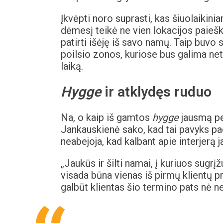
Įkvėpti noro suprasti, kas šiuolaikini
dėmesį teikė ne vien lokacijos paiešk
patirti išėję iš savo namų. Taip buvo
poilsio zonos, kuriose bus galima netr
laiką.
Hygge
ir atklydęs ruduo
Na, o kaip iš gamtos
hygge
jausmą per
Jankauskienė sako, kad tai pavyks pada
neabejoja, kad kalbant apie interjerą
„Jaukūs ir šilti namai, į kuriuos sugrį
visada būna vienas iš pirmų klientų pr
galbūt klientas šio termino pats nė n