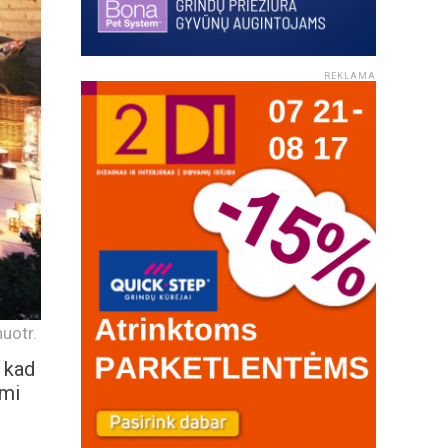
REKLAMA
uotr.
 kad
imi