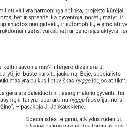
am lietuviui yra harmoninga aplinka, projekto kūrėjai
oms, bet ir sprendė, ką gyventojai norėtų matyti ir
 suplanuotos nuo gatvelių ir automobilių eismo atitv
ukdomai ilsėtis, vaikštinėti ar panorėjus aktyviai lei
kelti į savo namus? Interjero dizainerė J.
ryti, jei būste kursite jaukumą. Beje, specialistė
 jaukumas yra puikus lietuviškas
hygge
idėjos atitikm
žus gera atsipalaiduoti ir tiesiog malonu gyventi. Tai
ašymų ir tai yra labai artima
hygge
filosofijai, nors
ežino“, – pasakoja J. Jankauskienė.
Specialistės teigimu, atklydus rudeniui,
į
hygge
galima pažvelgti kitomis akimis. 