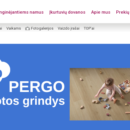
enginėjantiems namus
Įkurtuvių dovanos
Apie mus
Prekių 
ai
Vaikams
Fotogalerijos
Vaizdo įrašai
TOP’ai