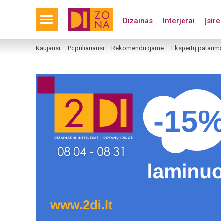
Dizainas
Interjerai
Įsir
Naujausi
Populiariausi
Rekomenduojame
Ekspertų patarim