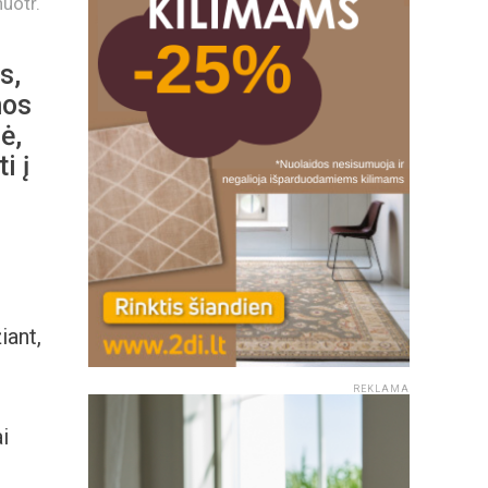
uotr.
s,
mos
ė,
i į
iant,
REKLAMA
i