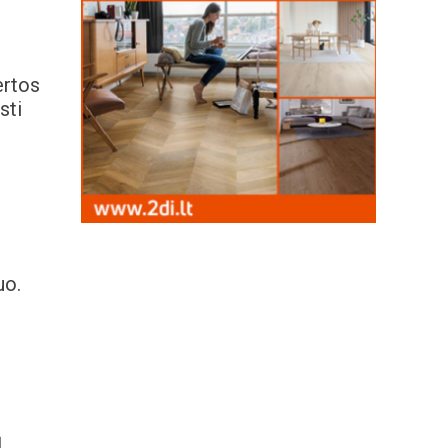
ertos
sti
uo.
Į