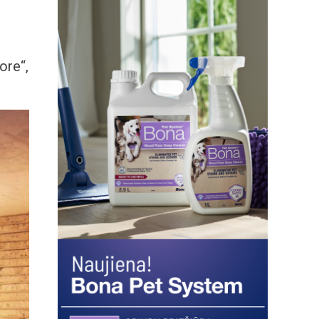
ore“,