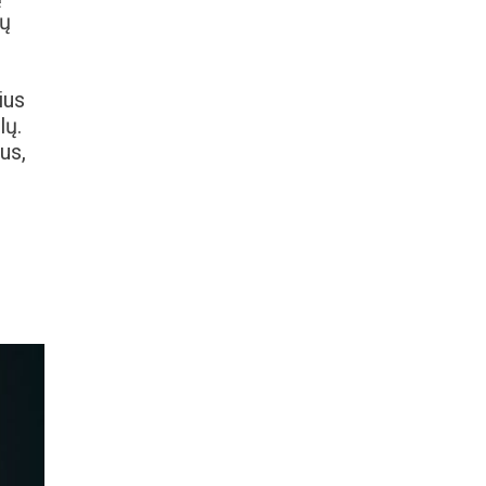
ių
ius
lų.
us,