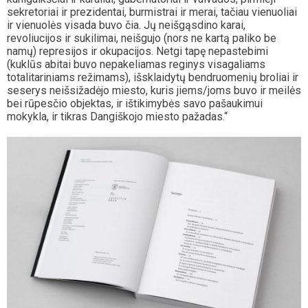
sekretoriai ir prezidentai, burmistrai ir merai, tačiau vienuoliai
ir vienuolės visada buvo čia. Jų neišgąsdino karai,
revoliucijos ir sukilimai, neišgujo (nors ne kartą paliko be
namų) represijos ir okupacijos. Netgi tapę nepastebimi
(kuklūs abitai buvo nepakeliamas reginys visagaliams
totalitariniams režimams), išsklaidytų bendruomenių broliai ir
seserys neišsižadėjo miesto, kuris jiems/joms buvo ir meilės
bei rūpesčio objektas, ir ištikimybės savo pašaukimui
mokykla, ir tikras Dangiškojo miesto pažadas.“