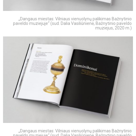
„Dangaus miestas: Vilniaus vienuolynų palikimas Bažnytinio
paveldo muziejuje“ (sud. Dalia Vasiliūnienė, Bažnytinio paveldo
muziejus, 2020 m.)
„Dangaus miestas: Vilniaus vienuolynų palikimas Bažnytinio
paveldo muziejuje“ (sud. Dalia Vasiliūnienė, Bažnytinio paveldo