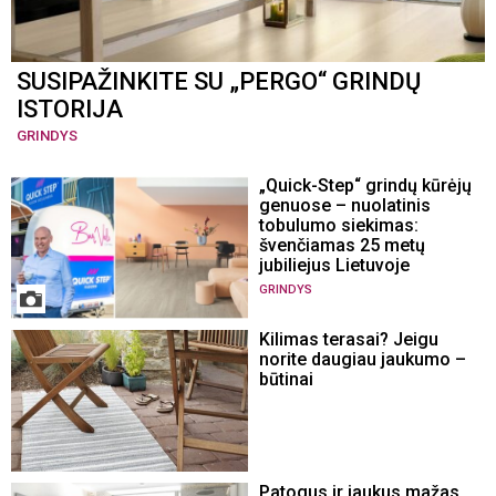
SUSIPAŽINKITE SU „PERGO“ GRINDŲ
ISTORIJA
GRINDYS
„Quick-Step“ grindų kūrėjų
genuose – nuolatinis
tobulumo siekimas:
švenčiamas 25 metų
jubiliejus Lietuvoje
GRINDYS
Kilimas terasai? Jeigu
norite daugiau jaukumo –
būtinai
Patogus ir jaukus mažas