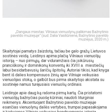
„Dangaus miestas: Vilniaus vienuolynų palikimas Bažnytinio
paveldo muziejuje“ (sud. Dalia Vasiliūnienė, Bažnytinio paveldo
muziejus, 2020 m.)
Skaitytojai pamatys žaizdotą, tačiau be galo gražų Lietuvos
sostinės veidą. Leidinys apima plačią Vilniaus vienuolijų
istoriją – nuo pirmųjų, dar viduramžiais čia įsikūrusių
pranciškonų ir dominikonų konventų iki XVIII a. miestiečių
labui besidarbavusių šaričių špitolių. Autoriai tikisi, kad knyga
bent iš dalies kompensuos žinių apie Vilniuje veikusias
vienuolijas stoką, o galbūt bus pirma skaitytojo akistata su
sostinėje namus turėjusiais vienuolių ordinais.
Leidinyje apie daug ką rašoma pirmą kartą. Čia pristatomi
vienuolijų bažnyčias puošę kūriniai, naudoti liturginiai
reikmenys. Akcentuojant Bažnytinio paveldo muziejuje
esančias vienuolynų dailės vertybes, trumpai papasakojama
ir kiekvienos Vilniuje veikusios bendruomenės istorija,