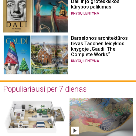
Dali ir jo groteskiškos
kūrybos palikimas
KNYGŲ LENTYNA
Barselonos architektūros
tėvas Taschen leidyklos
knygoje „Gaudi. The
Complete Works“
KNYGŲ LENTYNA
Populiariausi per 7 dienas