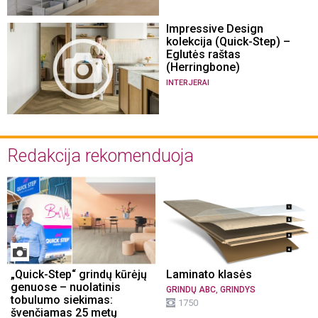
Impressive Design
kolekcija (Quick-Step) –
Eglutės raštas
(Herringbone)
INTERJERAI
Redakcija rekomenduoja
„Quick-Step“ grindų kūrėjų
Laminato klasės
genuose – nuolatinis
,
GRINDŲ ABC
GRINDYS
tobulumo siekimas:
1750
švenčiamas 25 metų