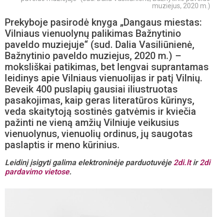
muziejus, 2020 m.)
Prekyboje pasirodė knyga „Dangaus miestas:
Vilniaus vienuolynų palikimas Bažnytinio
paveldo muziejuje“ (sud. Dalia Vasiliūnienė,
Bažnytinio paveldo muziejus, 2020 m.) –
moksliškai patikimas, bet lengvai suprantamas
leidinys apie Vilniaus vienuolijas ir patį Vilnių.
Beveik 400 puslapių gausiai iliustruotas
pasakojimas, kaip geras literatūros kūrinys,
veda skaitytoją sostinės gatvėmis ir kviečia
pažinti ne vieną amžių Vilniuje veikusius
vienuolynus, vienuolių ordinus, jų saugotas
paslaptis ir meno kūrinius.
Leidinį įsigyti galima elektroninėje parduotuvėje
2di.lt
ir
2di
pardavimo vietose
.