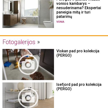
vonios kambarys –
nesuderinama? Ekspertai
paneigia mitą ir turi
patarimų
VONIA
Fotogalerijos
Viskan pad pro kolekcija
(PERGO)
Isefjord pad pro kolekcija
(PERGO)