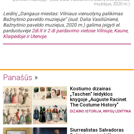
muziejus, 2020 m.)
Leidinį „Dangaus miestas: Vilniaus vienuolynų palikimas
Bažnytinio paveldo muziejuje“ (sud. Dalia Vasiliūnienė,
Bažnytinio paveldo muziejus, 2020 m.) galima įsigyti el.
parduotuvėje
2di.lt
ir
2 di pardavimo vietose Vilniuje, Kaune,
Klaipėdoje ir Utenoje.
Panašūs
Kostiumo dizainas
„Taschen“ leidyklos
knygoje „Auguste Racinet.
The Costume History“
,
DIZAINO ISTORIJA
KNYGŲ LENTYNA
Siurrealistas Salvadoras