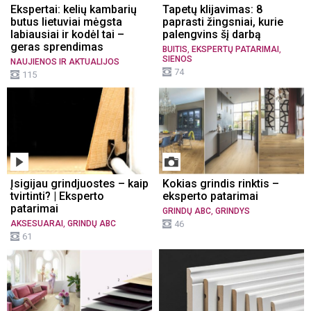
Ekspertai: kelių kambarių
Tapetų klijavimas: 8
butus lietuviai mėgsta
paprasti žingsniai, kurie
labiausiai ir kodėl tai –
palengvins šį darbą
geras sprendimas
,
,
BUITIS
EKSPERTŲ PATARIMAI
SIENOS
NAUJIENOS IR AKTUALIJOS
74
115
Įsigijau grindjuostes – kaip
Kokias grindis rinktis –
tvirtinti? | Eksperto
eksperto patarimai
patarimai
,
GRINDŲ ABC
GRINDYS
,
AKSESUARAI
GRINDŲ ABC
46
61