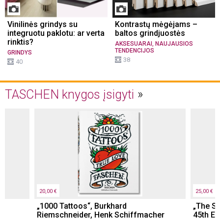
Vinilinės grindys su
Kontrastų mėgėjams –
integruotu paklotu: ar verta
baltos grindjuostės
rinktis?
,
AKSESUARAI
NAUJAUSIOS
TENDENCIJOS
GRINDYS
38
40
TASCHEN knygos įsigyti
20,00 €
25,00 €
„1000 Tattoos“, Burkhard
„The St
Riemschneider, Henk Schiffmacher
45th Ed