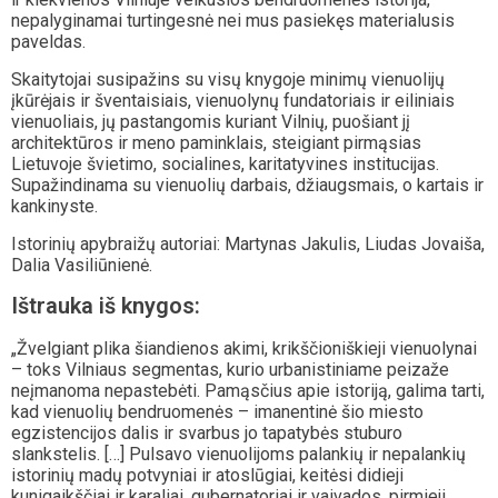
nepalyginamai turtingesnė nei mus pasiekęs materialusis
paveldas.
Skaitytojai susipažins su visų knygoje minimų vienuolijų
įkūrėjais ir šventaisiais, vienuolynų fundatoriais ir eiliniais
vienuoliais, jų pastangomis kuriant Vilnių, puošiant jį
architektūros ir meno paminklais, steigiant pirmąsias
Lietuvoje švietimo, socialines, karitatyvines institucijas.
Supažindinama su vienuolių darbais, džiaugsmais, o kartais ir
kankinyste.
Istorinių apybraižų autoriai: Martynas Jakulis, Liudas Jovaiša,
Dalia Vasiliūnienė.
Ištrauka iš knygos:
„Žvelgiant plika šiandienos akimi, krikščioniškieji vienuolynai
– toks Vilniaus segmentas, kurio urbanistiniame peizaže
neįmanoma nepastebėti. Pamąsčius apie istoriją, galima tarti,
kad vienuolių bendruomenės – imanentinė šio miesto
egzistencijos dalis ir svarbus jo tapatybės stuburo
slankstelis. […] Pulsavo vienuolijoms palankių ir nepalankių
istorinių madų potvyniai ir atoslūgiai, keitėsi didieji
kunigaikščiai ir karaliai, gubernatoriai ir vaivados, pirmieji