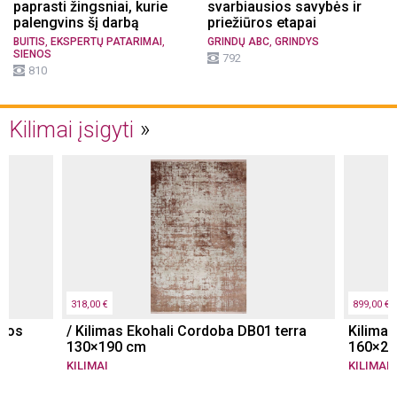
paprasti žingsniai, kurie
svarbiausios savybės ir
palengvins šį darbą
priežiūros etapai
,
,
,
BUITIS
EKSPERTŲ PATARIMAI
GRINDŲ ABC
GRINDYS
SIENOS
792
810
Kilimai įsigyti
318,00 €
899,00 €
ūros
/ Kilimas Ekohali Cordoba DB01 terra
Kilima
130×190 cm
160×23
KILIMAI
KILIMAI