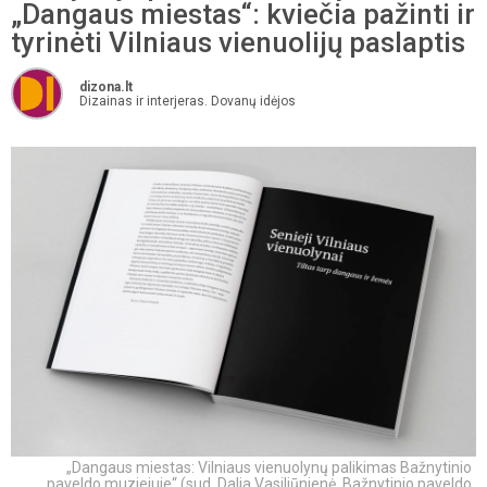
„Dangaus miestas“: kviečia pažinti ir
tyrinėti Vilniaus vienuolijų paslaptis
dizona.lt
Dizainas ir interjeras. Dovanų idėjos
„Dangaus miestas: Vilniaus vienuolynų palikimas Bažnytinio
paveldo muziejuje“ (sud. Dalia Vasiliūnienė, Bažnytinio paveldo