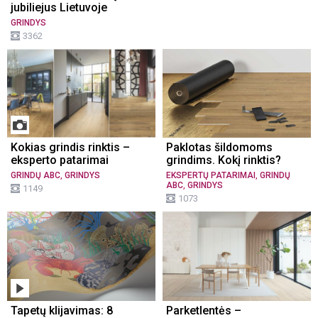
jubiliejus Lietuvoje
GRINDYS
3362
Kokias grindis rinktis –
Paklotas šildomoms
eksperto patarimai
grindims. Kokį rinktis?
,
,
GRINDŲ ABC
GRINDYS
EKSPERTŲ PATARIMAI
GRINDŲ
,
ABC
GRINDYS
1149
1073
Tapetų klijavimas: 8
Parketlentės –