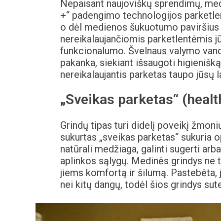
Nepaisant naujoviškų sprendimų, medin
+“ padengimo technologijos parketlen
o dėl medienos šukuotumo paviršius l
nereikalaujančiomis parketlentėmis jū
funkcionalumo. Švelnaus valymo vand
pakanka, siekiant išsaugoti higienišką
nereikalaujantis parketas taupo jūsų la
„Sveikas parketas“ (healt
Grindų tipas turi didelį poveikį žmoni
sukurtas „sveikas parketas“ sukuria 
natūrali medžiaga, galinti sugerti arba 
aplinkos sąlygų. Medinės grindys ne t
jiems komfortą ir šilumą. Pastebėta, 
nei kitų dangų, todėl šios grindys sut