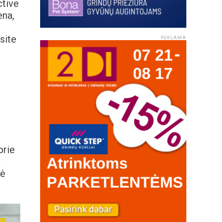
ctive
ena,
site
REKLAMA
prie
a
nė