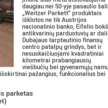
daugiau nei 50-yje pasaulio šali
„Weitzer Parkett“ produktais
išklotos ne tik Austrijos
nacionalinio banko, Eifelio bok
antikvarinių parduotuvių ar dal
Dubajaus tarptautinio finansų
centro patalpų grindys, bet ir
nesuskaičiuojami kvadratiniai
kilometrai prabangiausių
viešbučių bei gyvenamųjų nam
išskirtinai pažangius, funkcionalius bei
is parketas
t)