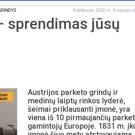
GRINDYS
Publikuota: 2020 m. 9 rugsėjo d
– sprendimas jūsų
Austrijos parketo grindų ir
medinių laiptų rinkos lyderė,
šeimai priklausanti įmonė, yra
viena iš 10 pirmaujančių parke
gamintojų Europoje. 1831 m. įk
įmonė šiuo metu atstovaujama