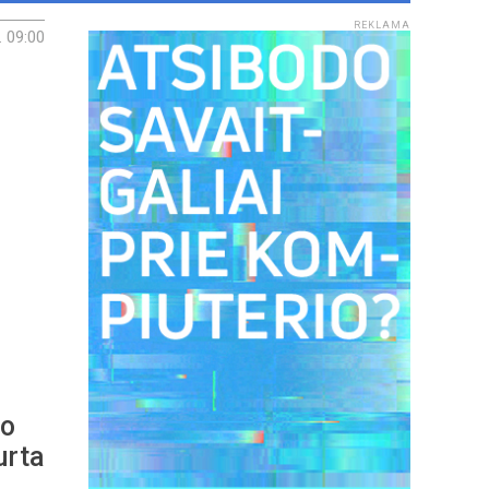
REKLAMA
. 09:00
to
urta