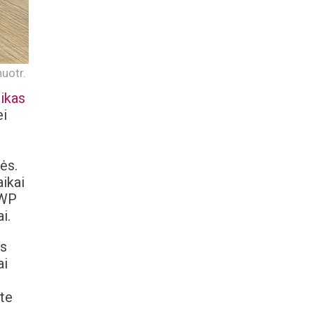
uotr.
ikas
ei
ės.
aikai
„WP
i.
us
ai
ate
į