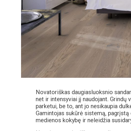
Novatoriškas daugiasluoksnio sandar
net ir intensyviai jį naudojant. Grindų
parketui, be to, ant jo nesikaupia dulkės
Gamintojas sukūrė sistemą, pagrįstą d
medienos kokybę ir neleidžia susidar