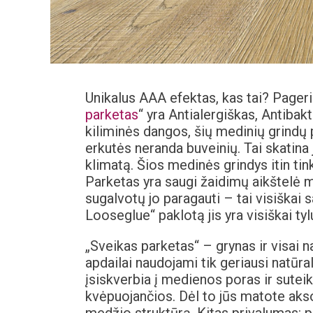
Unikalus AAA efektas, kas tai? Pager
parketas
“ yra Antialergiškas, Antibakte
kiliminės dangos, šių medinių grindų 
erkutės neranda buveinių. Tai skatina 
klimatą. Šios medinės grindys itin ti
Parketas yra saugi žaidimų aikštelė mūs
sugalvotų jo paragauti – tai visiškai
Looseglue“ paklotą jis yra visiškai t
„Sveikas parketas“ – grynas ir visai 
apdailai naudojami tik geriausi natūralūs
įsiskverbia į medienos poras ir suteik
kvėpuojančios. Dėl to jūs matote akso
medžio struktūrą. Kitas privalumas: pa