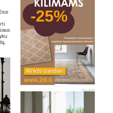
čius
rti
šiaus
yku:
dą,
REKLAMA