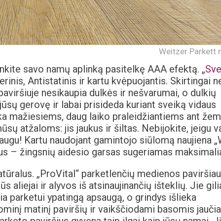
Weitzer Parkett n
inkite savo namų aplinką pasitelkę AAA efektą. „
Sve
rinis, Antistatinis ir kartu kvėpuojantis. Skirtingai n
paviršiuje nesikaupia dulkės ir nešvarumai, o dulkių
jūsų gerovę ir labai prisideda kuriant sveiką vidaus
nka mažiesiems, daug laiko praleidžiantiems ant žem
ų atžaloms: jis jaukus ir šiltas. Nebijokite, jeigu v
 saugu! Kartu naudojant gamintojo siūlomą naujiena 
ylus – žingsnių aidesio garsas sugeriamas maksimalia
natūralus. „ProVital“ parketlenčių medienos paviršia
 aliejai ir alyvos iš atsinaujinančių išteklių. Jie gili
ia parketui ypatingą apsaugą, o grindys išlieka
minį matinį paviršių ir vaikščiodami basomis jauči
rketo paviršius gyvena taip ilgai kaip jūsų namai. J