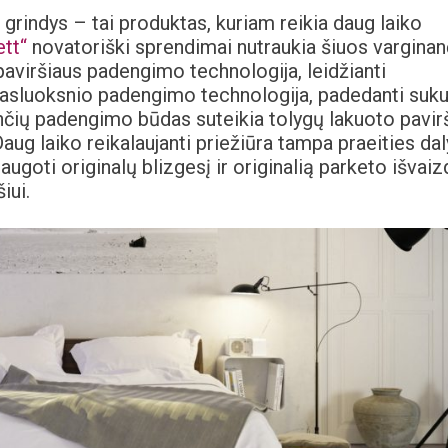
rindys – tai produktas, kuriam reikia daug laiko
tt“
novatoriški sprendimai nutraukia šiuos varginan
 paviršiaus padengimo technologija, leidžianti
iasluoksnio padengimo technologija, padedanti suku
nčių padengimo būdas suteikia tolygų lakuoto pavir
 Daug laiko reikalaujanti priežiūra tampa praeities dal
saugoti originalų blizgesį ir originalią parketo išvaiz
iui.