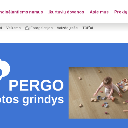
enginėjantiems namus
Įkurtuvių dovanos
Apie mus
Prekių 
ai
Vaikams
Fotogalerijos
Vaizdo įrašai
TOP’ai