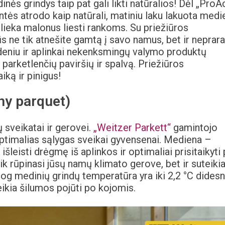
ės grindys taip pat gali likti natūralios! Dėl „ProA
tės atrodo kaip natūrali, matiniu laku lakuota medi
ieka malonus liesti rankoms. Su priežiūros
s ne tik atnešite gamtą į savo namus, bet ir neprara
eniu ir aplinkai nekenksmingų valymo produktų
 parketlenčių paviršių ir spalvą. Priežiūros
iką ir pinigus!
hy parquet)
ų sveikatai ir gerovei.
„Weitzer Parkett“
gamintojo
optimalias sąlygas sveikai gyvensenai. Mediena –
išleisti drėgmę iš aplinkos ir optimaliai prisitaikyti 
ik rūpinasi jūsų namų klimato gerove, bet ir suteiki
jog medinių grindų temperatūra yra iki 2,2 °C dides
eikia šilumos pojūti po kojomis.