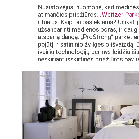
Nusistovėjusi nuomonė, kad medinės g
atimančios priežiūros.
„Weitzer Parke
ritualus. Kaip tai pasiekiama? Unikali
užsandarinti medienos poras, ir daug
atsparią dangą. „ProStrong“ parketle
pojūtį ir satininio žvilgesio išvaizdą.
įvairių technologijų derinys leidžia iš
neskiriant išskirtinės priežiūros pavirš