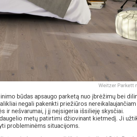
Weitzer Parkett n
inimo būdas apsaugo parketą nuo įbrėžimų bei dil
 valikliai negali pakenkti priežiūros nereikalaujančiam
 ir nešvarumai, į jį neįsigeria išsilieję skysčiai.
augelio metų patirtimi džiovinant kietmedį. Ji užti
yti probleminėms situacijoms.