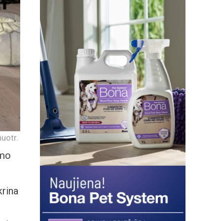
uotr.
imo
krina