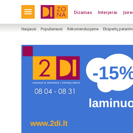
Dizainas
Interjerai
Įsir
Naujausi
Populiariausi
Rekomenduojame
Ekspertų patarim