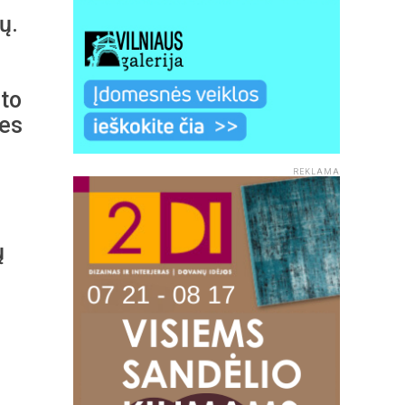
ų.
što
ies
REKLAMA
ų