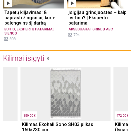
Tapetų klijavimas: 8
Įsigijau grindjuostes – kaip
paprasti žingsniai, kurie
tvirtinti? | Eksperto
palengvins šį darbą
patarimai
,
,
,
BUITIS
EKSPERTŲ PATARIMAI
AKSESUARAI
GRINDŲ ABC
SIENOS
794
808
Kilimai įsigyti
159,00 €
472,00 €
Kilimas Ekohali Soho SH03 pilkas
Kilima
160×230 cm
(Išpard