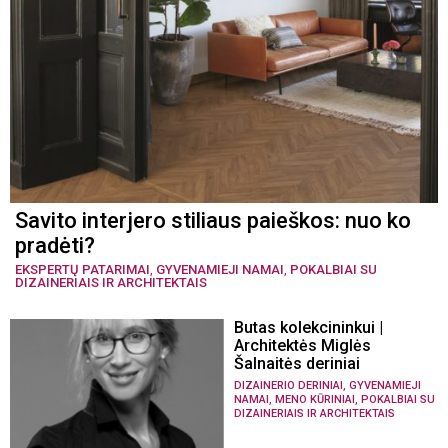
Savito interjero stiliaus paieškos: nuo ko
pradėti?
EKSPERTŲ PATARIMAI
,
GYVENAMIEJI NAMAI
,
POKALBIAI SU
DIZAINERIAIS IR ARCHITEKTAIS
Butas kolekcininkui |
Architektės Miglės
Šalnaitės deriniai
,
DIZAINERIO DERINIAI
GYVENAMIEJI
,
,
NAMAI
MENO KŪRINIAI
POKALBIAI SU
DIZAINERIAIS IR ARCHITEKTAIS