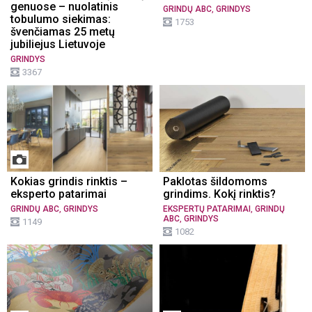
genuose – nuolatinis
,
GRINDŲ ABC
GRINDYS
tobulumo siekimas:
1753
švenčiamas 25 metų
jubiliejus Lietuvoje
GRINDYS
3367
Kokias grindis rinktis –
Paklotas šildomoms
eksperto patarimai
grindims. Kokį rinktis?
,
,
GRINDŲ ABC
GRINDYS
EKSPERTŲ PATARIMAI
GRINDŲ
,
ABC
GRINDYS
1149
1082