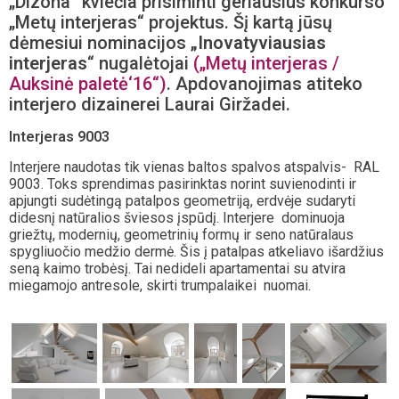
„Dizona“ kviečia prisiminti geriausius konkurso
„Metų interjeras“ projektus. Šį kartą jūsų
dėmesiui nominacijos
„Inovatyviausias
interjeras
“ nugalėtojai
(„Metų interjeras /
Auksinė paletė‘16“)
. Apdovanojimas atiteko
interjero dizainerei Laurai Giržadei.
Interjeras 9003
Interjere naudotas tik vienas baltos spalvos atspalvis- RAL
9003. Toks sprendimas pasirinktas norint suvienodinti ir
apjungti sudėtingą patalpos geometriją, erdvėje sudaryti
didesnį natūralios šviesos įspūdį. Interjere dominuoja
griežtų, modernių, geometrinių formų ir seno natūralaus
spygliuočio medžio dermė. Šis į patalpas atkeliavo išardžius
seną kaimo trobėsį. Tai nedideli apartamentai su atvira
miegamojo antresole, skirti trumpalaikei nuomai.