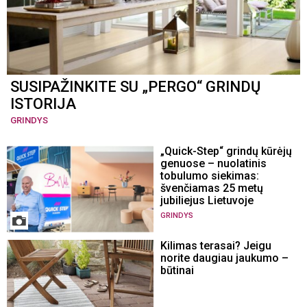
SUSIPAŽINKITE SU „PERGO“ GRINDŲ
ISTORIJA
GRINDYS
„Quick-Step“ grindų kūrėjų
genuose – nuolatinis
tobulumo siekimas:
švenčiamas 25 metų
jubiliejus Lietuvoje
GRINDYS
Kilimas terasai? Jeigu
norite daugiau jaukumo –
būtinai