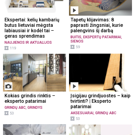
Ekspertai: kelių kambarių
Tapetų klijavimas: 8
butus lietuviai mėgsta
paprasti žingsniai, kurie
labiausiai ir kodėl tai –
palengvins šį darbą
geras sprendimas
,
,
BUITIS
EKSPERTŲ PATARIMAI
SIENOS
NAUJIENOS IR AKTUALIJOS
59
119
Kokias grindis rinktis –
Įsigijau grindjuostes – kaip
eksperto patarimai
tvirtinti? | Eksperto
patarimai
,
GRINDŲ ABC
GRINDYS
,
53
AKSESUARAI
GRINDŲ ABC
53