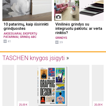
10 patarimų, kaip išsirinkti
Vinilinės grindys su
grindjuostes
integruotu paklotu: ar verta
rinktis?
,
AKSESUARAI
EKSPERTŲ
,
PATARIMAI
GRINDŲ ABC
GRINDYS
41
39
TASCHEN knygos įsigyti
25,00 €
20,00 €