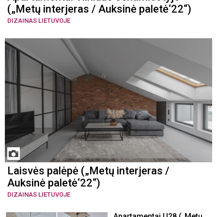
(„Metų interjeras / Auksinė paletė‘22“)
DIZAINAS LIETUVOJE
Laisvės palėpė („Metų interjeras /
Auksinė paletė‘22“)
DIZAINAS LIETUVOJE
Apartamentai U28 („Metų