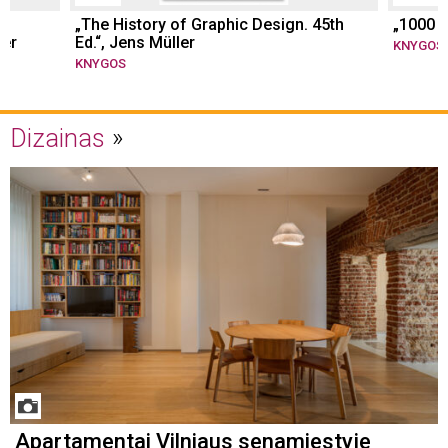
„The History of Graphic Design. 45th
„1000 
her
Ed.“, Jens Müller
KNYGOS
KNYGOS
Dizainas
Apartamentai Vilniaus senamiestyje