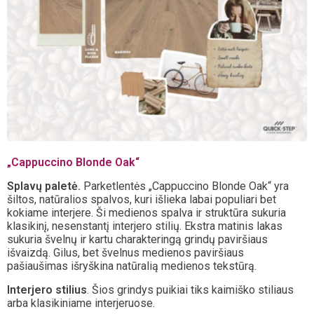
„Cappuccino Blonde Oak“
Splavų paletė.
Parketlentės „Cappuccino Blonde Oak“ yra
šiltos, natūralios spalvos, kuri išlieka labai populiari bet
kokiame interjere. Ši medienos spalva ir struktūra sukuria
klasikinį, nesenstantį interjero stilių. Ekstra matinis lakas
sukuria švelnų ir kartu charakteringą grindų paviršiaus
išvaizdą. Gilus, bet švelnus medienos paviršiaus
pašiaušimas išryškina natūralią medienos tekstūrą.
Interjero stilius
. Šios grindys puikiai tiks kaimiško stiliaus
arba klasikiniame interjeruose.