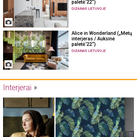
paletė‘22“)
DIZAINAS LIETUVOJE
Alice in Wonderland („Metų
interjeras / Auksinė
paletė‘22“)
DIZAINAS LIETUVOJE
Interjerai