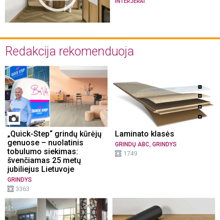
INTERJERAI
Redakcija rekomenduoja
„Quick-Step“ grindų kūrėjų
Laminato klasės
genuose – nuolatinis
,
GRINDŲ ABC
GRINDYS
tobulumo siekimas:
1749
švenčiamas 25 metų
jubiliejus Lietuvoje
GRINDYS
3363