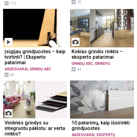
70
115
Įsigijau grindjuostes – kaip
Kokias grindis rinktis –
tvirtinti? | Eksperto
eksperto patarimai
patarimai
,
GRINDŲ ABC
GRINDYS
,
AKSESUARAI
GRINDŲ ABC
44
50
Vinilinės grindys su
10 patarimų, kaip išsirinkti
integruotu paklotu: ar verta
grindjuostes
rinktis?
,
AKSESUARAI
EKSPERTŲ