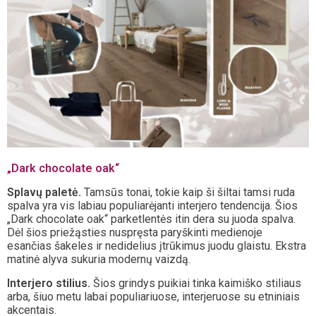
„Dark chocolate oak“
Splavų paletė.
Tamsūs tonai, tokie kaip ši šiltai tamsi ruda
spalva yra vis labiau populiarėjanti interjero tendencija. Šios
„Dark chocolate oak“ parketlentės itin dera su juoda spalva.
Dėl šios priežąsties nuspręsta paryškinti medienoje
esančias šakeles ir nedidelius įtrūkimus juodu glaistu. Ekstra
matinė alyva sukuria modernų vaizdą.
Interjero stilius.
Šios grindys puikiai tinka kaimiško stiliaus
arba, šiuo metu labai populiariuose, interjeruose su etniniais
akcentais.