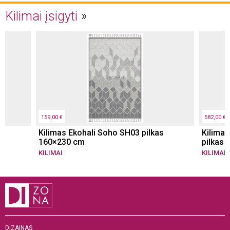
Kilimai įsigyti
159,00 €
582,00 €
Kilimas Ekohali Soho SH03 pilkas
Kilimas
160×230 cm
pilkas
KILIMAI
KILIMAI
DIZAINAS