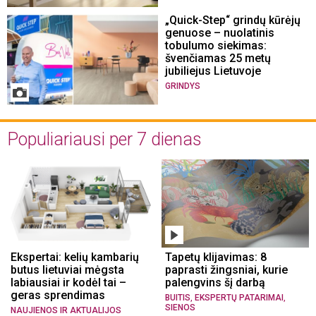
„Quick-Step“ grindų kūrėjų
genuose – nuolatinis
tobulumo siekimas:
švenčiamas 25 metų
jubiliejus Lietuvoje
GRINDYS
Populiariausi per 7 dienas
Ekspertai: kelių kambarių
Tapetų klijavimas: 8
butus lietuviai mėgsta
paprasti žingsniai, kurie
labiausiai ir kodėl tai –
palengvins šį darbą
geras sprendimas
,
,
BUITIS
EKSPERTŲ PATARIMAI
SIENOS
NAUJIENOS IR AKTUALIJOS