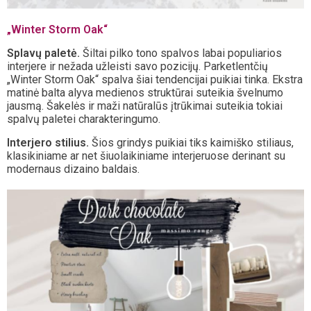
„Winter Storm Oak“
Splavų paletė.
Šiltai pilko tono spalvos labai populiarios
interjere ir nežada užleisti savo pozicijų. Parketlentčių
„Winter Storm Oak“ spalva šiai tendencijai puikiai tinka. Ekstra
matinė balta alyva medienos struktūrai suteikia švelnumo
jausmą. Šakelės ir maži natūralūs įtrūkimai suteikia tokiai
spalvų paletei charakteringumo.
Interjero stilius.
Šios grindys puikiai tiks kaimiško stiliaus,
klasikiniame ar net šiuolaikiniame interjeruose derinant su
modernaus dizaino baldais.