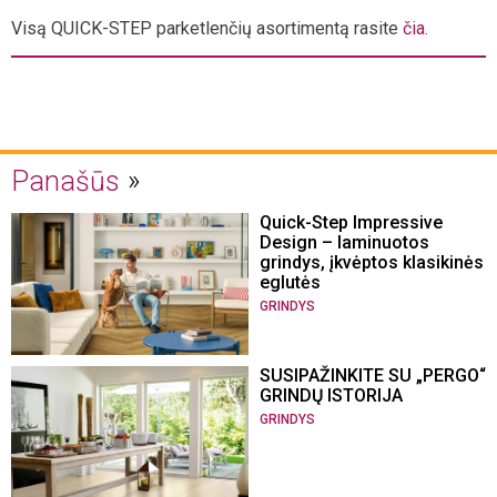
Visą QUICK-STEP parketlenčių asortimentą rasite
čia.
Panašūs
Quick-Step Impressive
Design – laminuotos
grindys, įkvėptos klasikinės
eglutės
GRINDYS
SUSIPAŽINKITE SU „PERGO“
GRINDŲ ISTORIJA
GRINDYS