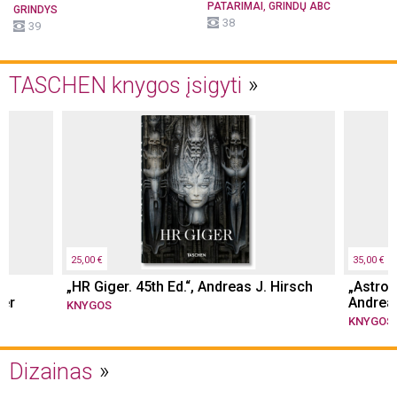
,
PATARIMAI
GRINDŲ ABC
GRINDYS
38
39
TASCHEN knygos įsigyti
25,00 €
35,00 €
„HR Giger. 45th Ed.“, Andreas J. Hirsch
„Astrol
her
Andrea
KNYGOS
KNYGOS
Dizainas