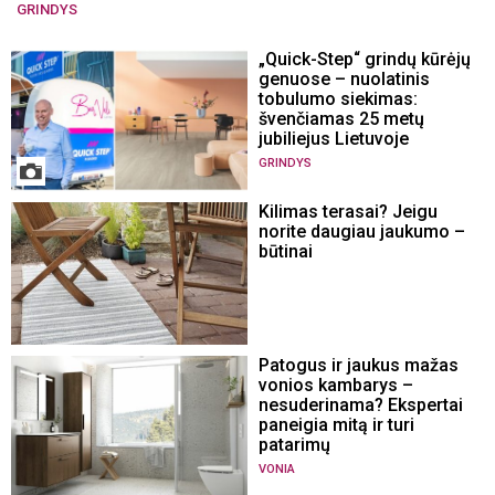
GRINDYS
„Quick-Step“ grindų kūrėjų
genuose – nuolatinis
tobulumo siekimas:
švenčiamas 25 metų
jubiliejus Lietuvoje
GRINDYS
Kilimas terasai? Jeigu
norite daugiau jaukumo –
būtinai
Patogus ir jaukus mažas
vonios kambarys –
nesuderinama? Ekspertai
paneigia mitą ir turi
patarimų
VONIA