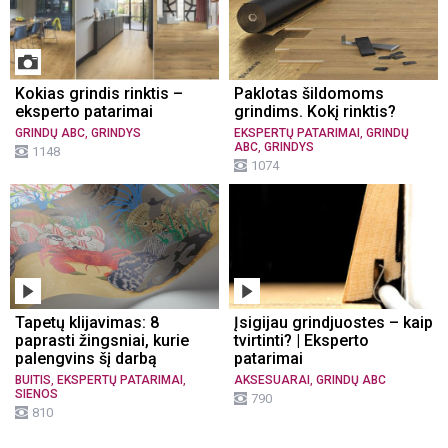
Kokias grindis rinktis –
Paklotas šildomoms
eksperto patarimai
grindims. Kokį rinktis?
,
,
GRINDŲ ABC
GRINDYS
EKSPERTŲ PATARIMAI
GRINDŲ
,
ABC
GRINDYS
1148
1074
Tapetų klijavimas: 8
Įsigijau grindjuostes – kaip
paprasti žingsniai, kurie
tvirtinti? | Eksperto
palengvins šį darbą
patarimai
,
,
,
BUITIS
EKSPERTŲ PATARIMAI
AKSESUARAI
GRINDŲ ABC
SIENOS
790
810