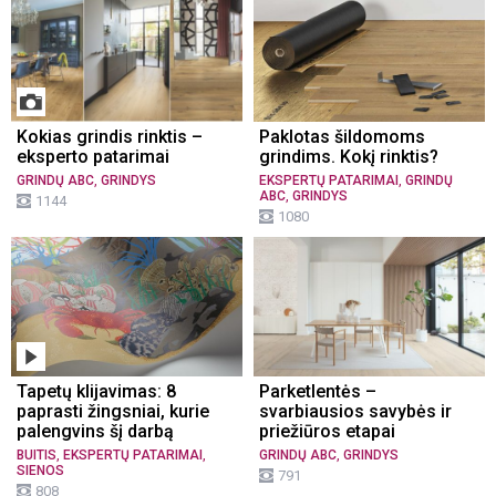
Kokias grindis rinktis –
Paklotas šildomoms
eksperto patarimai
grindims. Kokį rinktis?
,
,
GRINDŲ ABC
GRINDYS
EKSPERTŲ PATARIMAI
GRINDŲ
,
ABC
GRINDYS
1144
1080
Tapetų klijavimas: 8
Parketlentės –
paprasti žingsniai, kurie
svarbiausios savybės ir
palengvins šį darbą
priežiūros etapai
,
,
,
BUITIS
EKSPERTŲ PATARIMAI
GRINDŲ ABC
GRINDYS
SIENOS
791
808