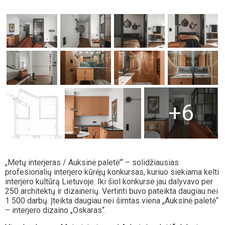
+6
„Metų interjeras / Auksinė paletė’“ – solidžiausias
profesionalių interjero kūrėjų konkursas, kuriuo siekiama kelti
interjero kultūrą Lietuvoje. Iki šiol konkurse jau dalyvavo per
250 architektų ir dizainerių. Vertinti buvo pateikta daugiau nei
1 500 darbų. Įteikta daugiau nei šimtas viena „Auksinė paletė“
– interjero dizaino „Oskaras“.