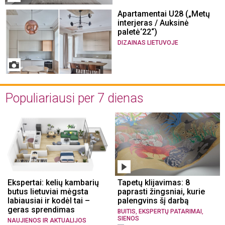
Apartamentai U28 („Metų
interjeras / Auksinė
paletė‘22“)
DIZAINAS LIETUVOJE
Populiariausi per 7 dienas
Ekspertai: kelių kambarių
Tapetų klijavimas: 8
butus lietuviai mėgsta
paprasti žingsniai, kurie
labiausiai ir kodėl tai –
palengvins šį darbą
geras sprendimas
,
,
BUITIS
EKSPERTŲ PATARIMAI
SIENOS
NAUJIENOS IR AKTUALIJOS