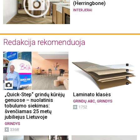
(Herringbone)
INTERJERAI
Redakcija rekomenduoja
„Quick-Step“ grindų kūrėjų
Laminato klasės
genuose – nuolatinis
,
GRINDŲ ABC
GRINDYS
tobulumo siekimas:
1752
švenčiamas 25 metų
jubiliejus Lietuvoje
GRINDYS
3368