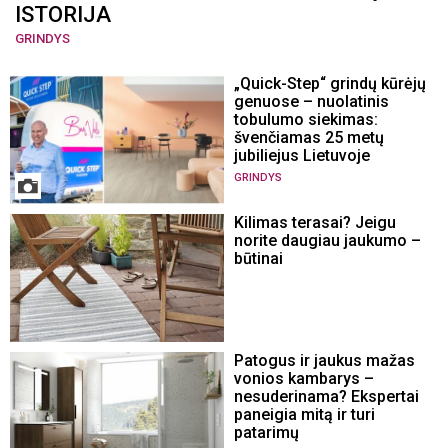
ISTORIJA
GRINDYS
„Quick-Step“ grindų kūrėjų
genuose – nuolatinis
tobulumo siekimas:
švenčiamas 25 metų
jubiliejus Lietuvoje
GRINDYS
Kilimas terasai? Jeigu
norite daugiau jaukumo –
būtinai
Patogus ir jaukus mažas
vonios kambarys –
nesuderinama? Ekspertai
paneigia mitą ir turi
patarimų