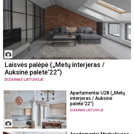
Laisvės palėpė („Metų interjeras /
Auksinė paletė‘22“)
DIZAINAS LIETUVOJE
Apartamentai U28 („Metų
interjeras / Auksinė
paletė‘22“)
DIZAINAS LIETUVOJE