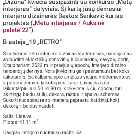
„Dizona“ kviečia susipažinti su konkurso „Metų
interjeras“ dalyviais. Šį kartą jūsų dėmesiui
interjero dizainerės Beatos Senkevič kurtas
projektas („
Metų interjeras / Auksinė
paletė‘22
“).
B astėja_19 „RETRO“
Šiuolaikinis retro interjero dizainas yra terminas, naudojamas
apibūdinti eklektišką senovinių ir šiuolaikinių savybių derinį.
Kitaip tariant, 2022 m. ir praėjusių epochų interjero dizaino
tendencijų derinys. Nors įkvėpimu gali pasitarnauti bet koks
laikotarpis, čia kalbama apie amžiaus vidurio moderniuosius
ir postmodernius laikotarpius. Taigi, buvau įkvepta
laikuotarpiu nuo 50 iki 80 m. Kiekviena iš šių epochų turi
skirtingą baldų stilių, dekorą, raštus ir spalvų schemas.
Sukurti nuostabų retro interjerą paprasta, kai žinai, kokį
dekorą ir baldus naudoti.
Šalis: Lietuva
2
Plotas: 41,11 m
Daugiau interjero nuotraukų rasite čia: