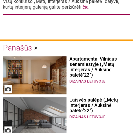
Visą konkurso
„
Metų interjeras / Auksinė paletė
“
dalyvių
kurtų interjerų galeriją galite peržiūrėti
čia
.
Panašūs
Apartamentai Vilniaus
senamiestyje („Metų
interjeras / Auksinė
paletė‘22“)
DIZAINAS LIETUVOJE
Laisvės palėpė („Metų
interjeras / Auksinė
paletė‘22“)
DIZAINAS LIETUVOJE