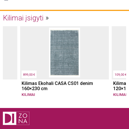
Kilimai įsigyti
899,00 €
109,00 €
Kilimas Ekohali CASA CS01 denim
Kilimas
160×230 cm
120×18
KILIMAI
KILIMAI
,