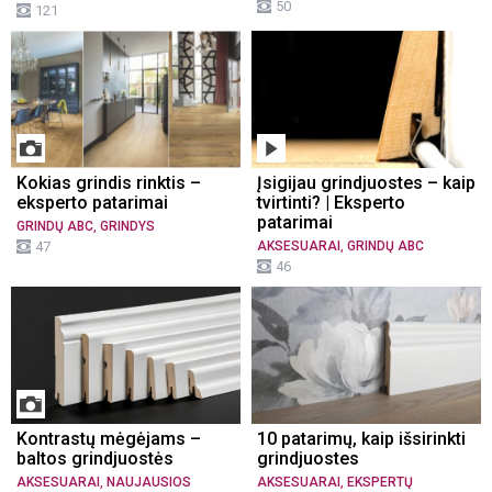
50
121
Kokias grindis rinktis –
Įsigijau grindjuostes – kaip
eksperto patarimai
tvirtinti? | Eksperto
patarimai
,
GRINDŲ ABC
GRINDYS
,
47
AKSESUARAI
GRINDŲ ABC
46
Kontrastų mėgėjams –
10 patarimų, kaip išsirinkti
baltos grindjuostės
grindjuostes
,
,
AKSESUARAI
NAUJAUSIOS
AKSESUARAI
EKSPERTŲ