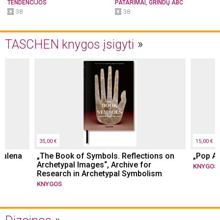
,
TENDENCIJOS
PATARIMAI
GRINDŲ ABC
38
38
TASCHEN knygos įsigyti
35,00 €
15,00 €
dalena
„The Book of Symbols. Reflections on
„Pop Ar
Archetypal Images“, Archive for
KNYGOS
Research in Archetypal Symbolism
KNYGOS