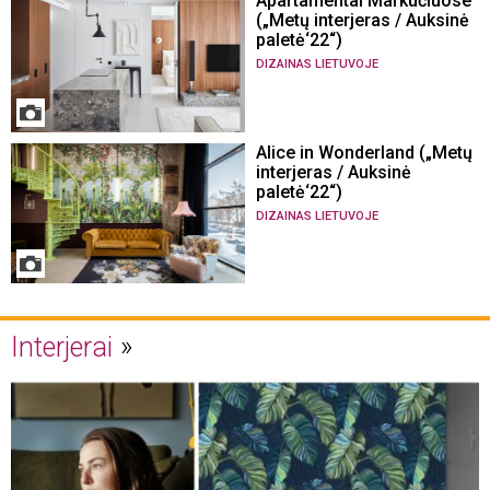
Apartamentai Markučiuose
(„Metų interjeras / Auksinė
paletė‘22“)
DIZAINAS LIETUVOJE
Alice in Wonderland („Metų
interjeras / Auksinė
paletė‘22“)
DIZAINAS LIETUVOJE
Interjerai