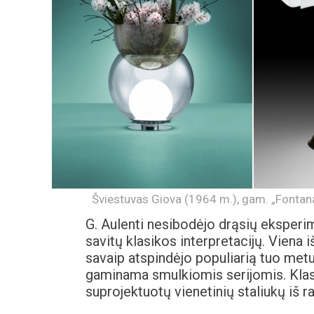
Šviestuvas Giova (1964 m.), gam. „Fontana 
G. Aulenti nesibodėjo drąsių eksperi
savitų klasikos interpretacijų. Viena 
savaip atspindėjo populiarią tuo me
gaminama smulkiomis serijomis. Klasi
suprojektuotų vienetinių staliukų iš 