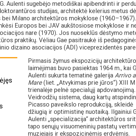
į G. Aulenti sugebėjo metodiškai apibendrinti ir perd
oktorantūros studijas, architektė kelerius metus d
s bei Milano architektūros mokyklose (1960–1967).
lankėsi Europos bei JAV aukštosiose mokyklose ir n
asociacijos nare (1970). Jos nuoseklūs dėstymo met
tūros praktikų. Vėliau Gae pasitraukė iš pedagoginė
strinio dizaino asociacijos (ADI) viceprezidentės pare
Pirmasis žymus ekspozicijų architektūr
laimėjimas buvo pasiektas 1964 m., kai 
Aulenti sukurta tematinė galerija
Arrivo a
ėjęs
Mare
(liet. „Atvykimas prie jūros“) XIII M
trienalėje pelnė specialųjį apdovanojimą.
Veidrodžių sistema, daug kartų atspindint
Picasso paveikslo reprodukciją, skleidė
s
džiugią ir optimistinę nuotaiką. Ilgainiui 
Aulenti „specializacija“ architektūros srit
tapo senųjų visuomeninių pastatų verti
muziejais ir ekspozicinėmis erdvėmis.