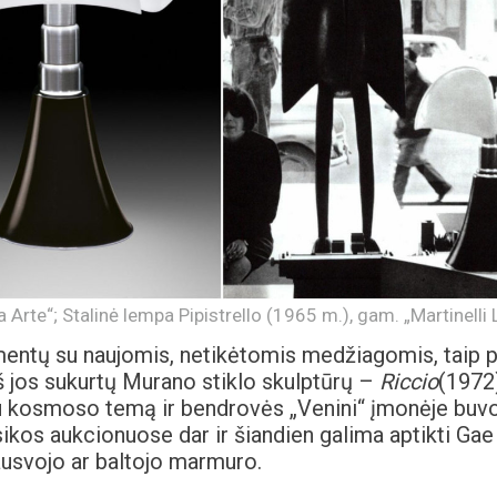
Arte“; Stalinė lempa Pipistrello (1965 m.), gam. „Martinelli 
mentų su naujomis, netikėtomis medžiagomis, taip pa
iš jos sukurtų Murano stiklo skulptūrų –
Riccio
(1972
tu kosmoso temą ir bendrovės „Venini“ įmonėje buv
kos aukcionuose dar ir šiandien galima aptikti Gae
rausvojo ar baltojo marmuro.