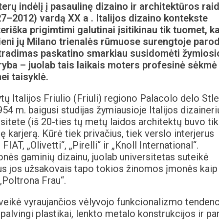
ų indėlį į pasaulinę dizaino ir architektūros raid
27–2012) vardą XX a . Italijos dizaino kontekste
riška prigimtimi galutinai įsitikinau tik tuomet, ka
Vieni jų Milano trienalės rūmuose surengtoje paro
atradimas paskatino smarkiau susidomėti žymiosi
ūryba – juolab tais laikais moters profesinė sėkmė
ei taisyklė.
ų Italijos Friulio (Friuli) regiono Palacolo delo Stl
954 m. baigusi studijas žymiausioje Italijos dizaineri
itete (iš 20-ties tų metų laidos architektų buvo tik
 karjerą. Kūrė tiek privačius, tiek verslo interjerus
 „Olivetti“, „Pirelli“ ir „Knoll International“.
monės gaminių dizainu, juolab universitetas suteikė
kus jos užsakovais tapo tokios žinomos įmonės kaip
 „Poltrona Frau“.
aveikė vyraujančios vėlyvojo funkcionalizmo tendenc
alvingi plastikai, lenkto metalo konstrukcijos ir pa