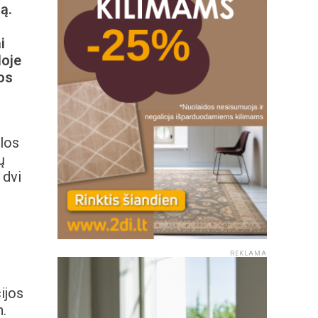
ą.
i
doje
os
elos
ų
 dvi
REKLAMA
ijos
n.