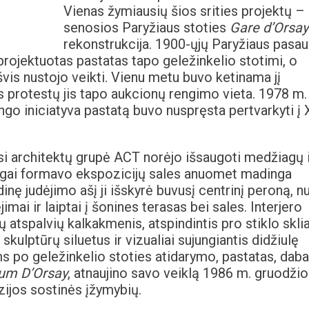
Vienas žymiausių šios srities projektų –
senosios Paryžiaus stoties
Gare d’Orsay
rekonstrukcija. 1900-ųjų Paryžiaus pasaul
rojektuotas pastatas tapo geležinkelio stotimi, o
švis nustojo veikti. Vienu metu buvo ketinama jį
s protestų jis tapo aukcionų rengimo vieta. 1978 m.
ingo iniciatyva pastatą buvo nuspręsta pertvarkyti į 
usi architektų grupė ACT norėjo išsaugoti medžiagų 
tingai formavo ekspozicijų sales anuomet madinga
ę judėjimo ašį ji išskyrė buvusį centrinį peroną, n
ėjimai ir laiptai į šonines terasas bei sales. Interjero
 atspalvių kalkakmenis, atspindintis pro stiklo skli
skulptūrų siluetus ir vizualiai sujungiantis didžiulę
 po geležinkelio stoties atidarymo, pastatas, daba
um D’Orsay
, atnaujino savo veiklą 1986 m. gruodžio
zijos sostinės įžymybių.