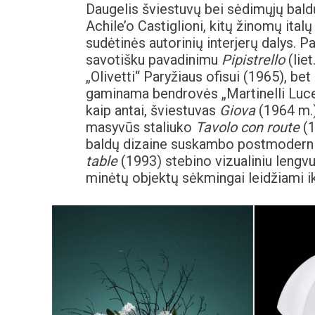
Daugelis šviestuvų bei sėdimųjų bal
Achile’o Castiglioni, kitų žinomų ital
sudėtinės autorinių interjerų dalys. P
savotišku pavadinimu
Pipistrello
(liet
„Olivetti“ Paryžiaus ofisui (1965), bet
gaminama bendrovės „Martinelli Luce“.
kaip antai, šviestuvas
Giova
(1964 m.)
masyvūs staliuko
Tavolo con route
(1
baldų dizaine suskambo postmoderniz
table
(1993) stebino vizualiniu lengvum
minėtų objektų sėkmingai leidžiami iki