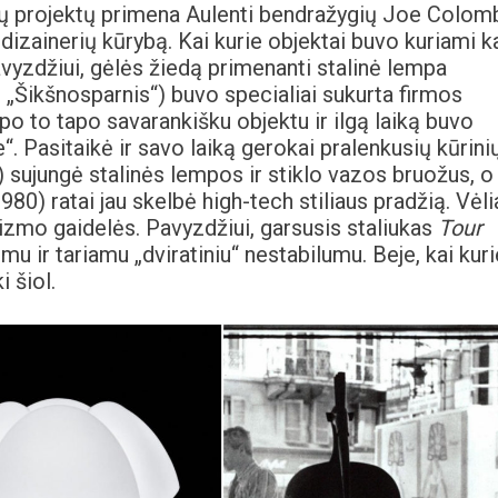
dų projektų primena Aulenti bendražygių Joe Colom
ų dizainerių kūrybą. Kai kurie objektai buvo kuriami k
avyzdžiui, gėlės žiedą primenanti stalinė lempa
. „Šikšnosparnis“) buvo specialiai sukurta firmos
 po to tapo savarankišku objektu ir ilgą laiką buvo
 Pasitaikė ir savo laiką gerokai pralenkusių kūrinių
 sujungė stalinės lempos ir stiklo vazos bruožus, o
980) ratai jau skelbė high-tech stiliaus pradžią. Vėli
mo gaidelės. Pavyzdžiui, garsusis staliukas
Tour
u ir tariamu „dviratiniu“ nestabilumu. Beje, kai kuri
 šiol.