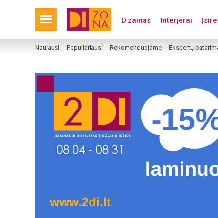
Dizainas
Interjerai
Įsir
Naujausi
Populiariausi
Rekomenduojame
Ekspertų patarim