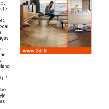
uoti
ėstė
etgi
odai
s
igas.
os
Gae
l
ilano
i P.
Gae
yje
mas