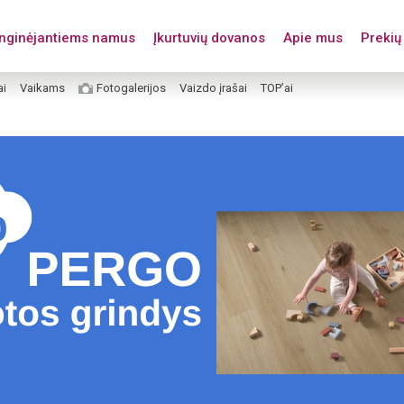
enginėjantiems namus
Įkurtuvių dovanos
Apie mus
Prekių 
ai
Vaikams
Fotogalerijos
Vaizdo įrašai
TOP’ai