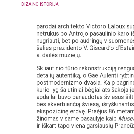
DIZAINO ISTORIJA
parodai architekto Victoro Laloux sup
netrukus po Antrojo pasaulinio karo i
nugriauti, bet po audringų visuomenė
šalies prezidento V. Giscard’o d’Esta
a. dailės muziejų.
Skliautinio tūrio rekonstrukciją reng
detalių autentiką, o Gae Aulenti ryž
postmodernizmo dvasia. Kaip pagrindin
kurio lyg šalutiniai bėgiai atsišakoja į
apdailai buvo panaudotas šviesus šiltų
besiskverbiančią šviesą, išryškinantis 
ekspozicinę erdvę. Praėjus 86 metams
žinomas visame pasaulyje kaip
Muse
ir iškart tapo viena garsiausių Prancū