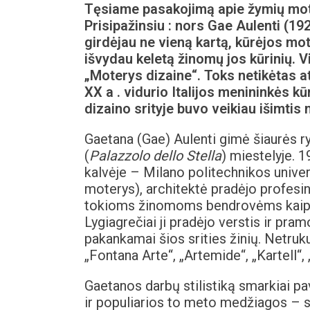
Tęsiame pasakojimą apie žymių moter
Prisipažinsiu : nors Gae Aulenti (19
girdėjau ne vieną kartą, kūrėjos mote
išvydau keletą žinomų jos kūrinių. 
„Moterys dizaine“. Toks netikėtas 
XX a . vidurio Italijos menininkės k
dizaino srityje buvo veikiau išimtis n
Gaetana (Gae) Aulenti gimė šiaurės ryt
(
Palazzolo dello Stella
) miestelyje. 1
kalvėje – Milano politechnikos univers
moterys), architektė pradėjo profesinę
tokioms žinomoms bendrovėms kaip FIAT,
Lygiagrečiai ji pradėjo verstis ir pra
pakankamai šios srities žinių. Netru
„Fontana Arte“, „Artemide“, „Kartell“,
Gaetanos darbų stilistiką smarkiai p
ir populiarios to meto medžiagos – sp