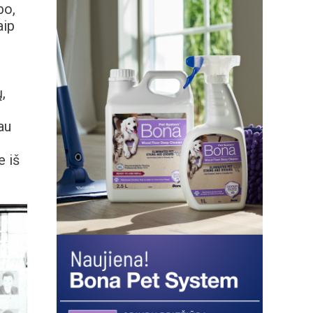
bo,
aip
,
au
e iš