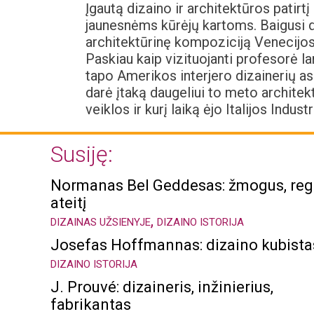
Įgautą dizaino ir architektūros patirt
jaunesnėms kūrėjų kartoms. Baigusi d
architektūrinę kompoziciją Venecijo
Paskiau kaip vizituojanti profesorė 
tapo Amerikos interjero dizainerių 
darė įtaką daugeliui to meto architek
veiklos ir kurį laiką ėjo Italijos Indu
Susiję:
Normanas Bel Geddesas: žmogus, reg
ateitį
,
DIZAINAS UŽSIENYJE
DIZAINO ISTORIJA
Josefas Hoffmannas: dizaino kubista
DIZAINO ISTORIJA
J. Prouvé: dizaineris, inžinierius,
fabrikantas