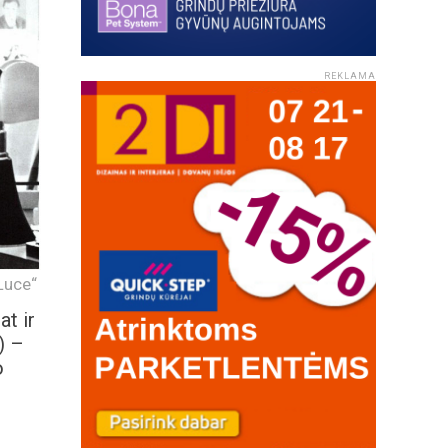
REKLAMA
Luce“
t ir
) –
o