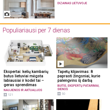
DIZAINAS LIETUVOJE
Populiariausi per 7 dienas
Ekspertai: kelių kambarių
Tapetų klijavimas: 8
butus lietuviai mėgsta
paprasti žingsniai, kurie
labiausiai ir kodėl tai –
palengvins šį darbą
geras sprendimas
,
,
BUITIS
EKSPERTŲ PATARIMAI
SIENOS
NAUJIENOS IR AKTUALIJOS
50
121