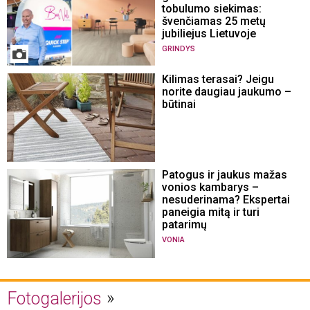
tobulumo siekimas:
švenčiamas 25 metų
jubiliejus Lietuvoje
GRINDYS
Kilimas terasai? Jeigu
norite daugiau jaukumo –
būtinai
Patogus ir jaukus mažas
vonios kambarys –
nesuderinama? Ekspertai
paneigia mitą ir turi
patarimų
VONIA
Fotogalerijos