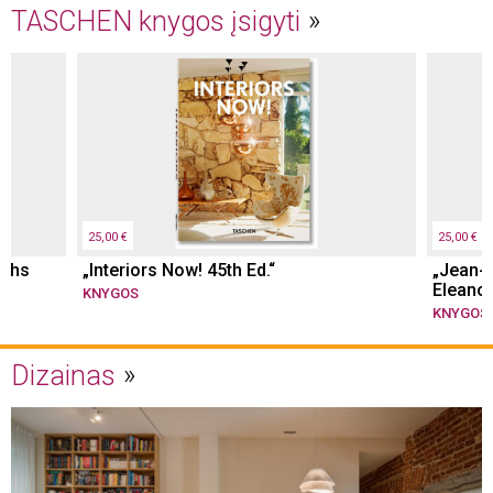
TASCHEN knygos įsigyti
25,00 €
25,00 €
Ochs
„Interiors Now! 45th Ed.“
„Jean-M
Eleanor
KNYGOS
KNYGOS
Dizainas