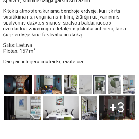
spalvos, kiliminė danga garsui sumažinti.
Kitokia atmosfera kuriama bendroje erdvėje, kuri skirta
susitikimams, renginiams ir filmų žiūrėjimui. Įvairiomis
spalvomis dažytos sienos, spalvoti baldai, juodos
užuolaidos, žaismingos detalės ir plakatai ant sienų kuria
šioje erdvėje kino festivalio nuotaiką.
Šalis: Lietuva
2
Plotas: 157 m
Daugiau interjero nuotraukų rasite čia:
+3