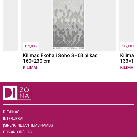
159,00 €
142,00 €
m
Kilimas Ekohali Soho SH03 pilkas
Kilimas
160×230 cm
133×19
KILIMAI
KILIMAI
DIZAINAS
INTERJERAI
ĮSIRENGINĖJANTIEMS NAMUS
DOVANŲ IDĖJOS