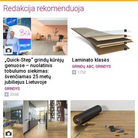
Redakcija rekomenduoja
„Quick-Step“ grindų kūrėjų
Laminato klasės
genuose – nuolatinis
,
GRINDŲ ABC
GRINDYS
tobulumo siekimas:
1752
švenčiamas 25 metų
jubiliejus Lietuvoje
GRINDYS
3368