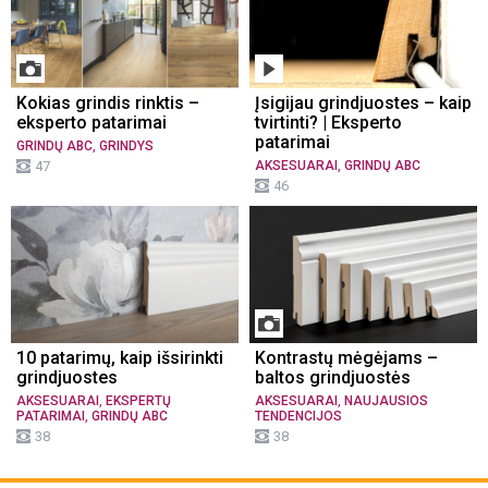
Kokias grindis rinktis –
Įsigijau grindjuostes – kaip
eksperto patarimai
tvirtinti? | Eksperto
patarimai
,
GRINDŲ ABC
GRINDYS
,
47
AKSESUARAI
GRINDŲ ABC
46
10 patarimų, kaip išsirinkti
Kontrastų mėgėjams –
grindjuostes
baltos grindjuostės
,
,
AKSESUARAI
EKSPERTŲ
AKSESUARAI
NAUJAUSIOS
,
PATARIMAI
GRINDŲ ABC
TENDENCIJOS
38
38