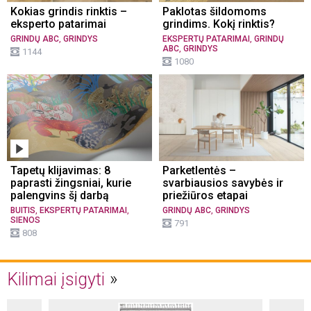
Kokias grindis rinktis –
Paklotas šildomoms
eksperto patarimai
grindims. Kokį rinktis?
,
,
GRINDŲ ABC
GRINDYS
EKSPERTŲ PATARIMAI
GRINDŲ
,
ABC
GRINDYS
1144
1080
Tapetų klijavimas: 8
Parketlentės –
paprasti žingsniai, kurie
svarbiausios savybės ir
palengvins šį darbą
priežiūros etapai
,
,
,
BUITIS
EKSPERTŲ PATARIMAI
GRINDŲ ABC
GRINDYS
SIENOS
791
808
Kilimai įsigyti