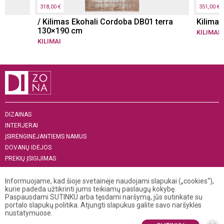
318,00 €
351,00 €
s
/ Kilimas Ekohali Cordoba DB01 terra
Kilima
130×190 cm
KILIMAI
KILIMAI
DIZAINAS
INTERJERAI
ĮSIRENGINĖJANTIEMS NAMUS
DOVANŲ IDĖJOS
PREKIŲ ĮSIGIJIMAS
APIE MUS
„MENAS INTERJERUI 2019“
Informuojame, kad šioje svetainėje naudojami slapukai („cookies“),
kurie padeda užtikrinti jums teikiamų paslaugų kokybę.
Paspausdami SUTINKU arba tęsdami naršymą, jūs sutinkate su
+370 521 04 141
portalo slapukų politika. Atjungti slapukus galite savo naršyklės
info@dizona.lt
nustatymuose.
Visos teisės saugomos. © 2026 DIZONA