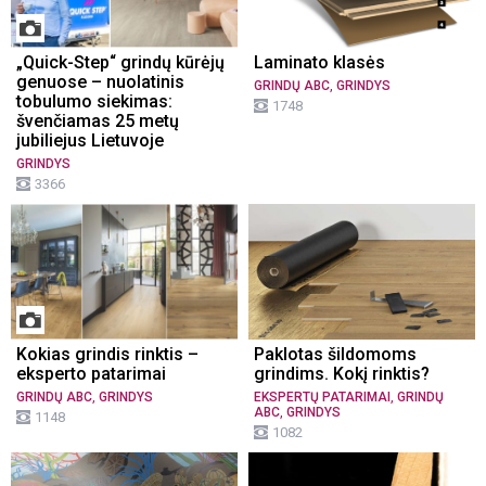
„Quick-Step“ grindų kūrėjų
Laminato klasės
genuose – nuolatinis
,
GRINDŲ ABC
GRINDYS
tobulumo siekimas:
1748
švenčiamas 25 metų
jubiliejus Lietuvoje
GRINDYS
3366
Kokias grindis rinktis –
Paklotas šildomoms
eksperto patarimai
grindims. Kokį rinktis?
,
,
GRINDŲ ABC
GRINDYS
EKSPERTŲ PATARIMAI
GRINDŲ
,
ABC
GRINDYS
1148
1082