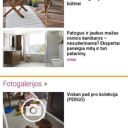
būtinai
Patogus ir jaukus mažas
vonios kambarys –
nesuderinama? Ekspertai
paneigia mitą ir turi
patarimų
VONIA
Fotogalerijos
Viskan pad pro kolekcija
(PERGO)