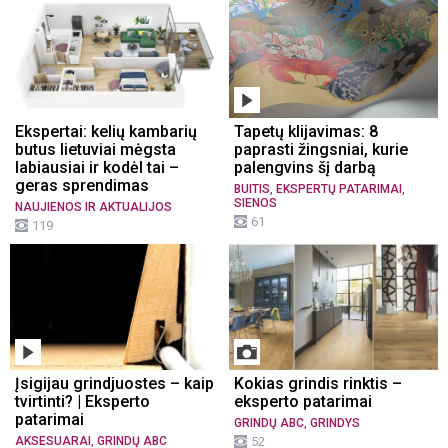
Ekspertai: kelių kambarių
Tapetų klijavimas: 8
butus lietuviai mėgsta
paprasti žingsniai, kurie
labiausiai ir kodėl tai –
palengvins šį darbą
geras sprendimas
,
,
BUITIS
EKSPERTŲ PATARIMAI
SIENOS
NAUJIENOS IR AKTUALIJOS
61
119
Įsigijau grindjuostes – kaip
Kokias grindis rinktis –
tvirtinti? | Eksperto
eksperto patarimai
patarimai
,
GRINDŲ ABC
GRINDYS
,
AKSESUARAI
GRINDŲ ABC
52