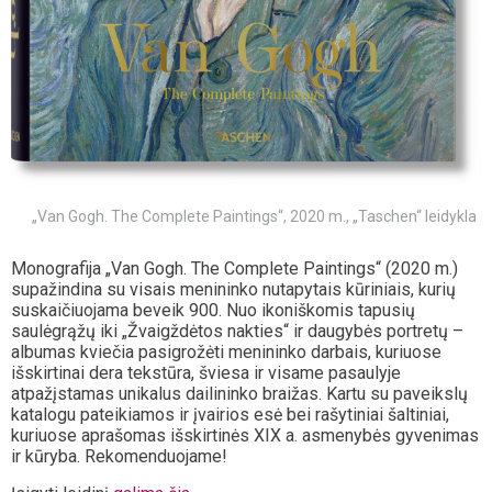
„Van Gogh. The Complete Paintings“, 2020 m., „Taschen“ leidykla
Monografija „Van Gogh. The Complete Paintings“ (2020 m.)
supažindina su visais menininko nutapytais kūriniais, kurių
suskaičiuojama beveik 900. Nuo ikoniškomis tapusių
saulėgrąžų iki „Žvaigždėtos nakties“ ir daugybės portretų –
albumas kviečia pasigrožėti menininko darbais, kuriuose
išskirtinai dera tekstūra, šviesa ir visame pasaulyje
atpažįstamas unikalus dailininko braižas. Kartu su paveikslų
katalogu pateikiamos ir įvairios esė bei rašytiniai šaltiniai,
kuriuose aprašomas išskirtinės XIX a. asmenybės gyvenimas
ir kūryba. Rekomenduojame!