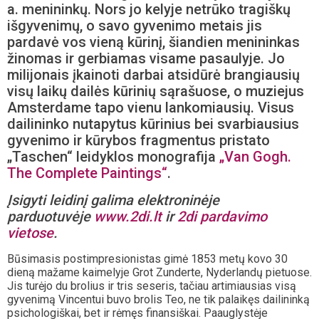
a. menininkų. Nors jo kelyje netrūko tragiškų
išgyvenimų, o savo gyvenimo metais jis
pardavė vos vieną kūrinį, šiandien menininkas
žinomas ir gerbiamas visame pasaulyje. Jo
milijonais įkainoti darbai atsidūrė brangiausių
visų laikų dailės kūrinių sąrašuose, o muziejus
Amsterdame tapo vienu lankomiausių. Visus
dailininko nutapytus kūrinius bei svarbiausius
gyvenimo ir kūrybos fragmentus pristato
„Taschen“ leidyklos monografija
„Van Gogh.
The Complete Paintings“
.
Įsigyti leidinį galima elektroninėje
parduotuvėje
www.2di.lt
ir
2di pardavimo
vietose
.
Būsimasis postimpresionistas gimė 1853 metų kovo 30
dieną mažame kaimelyje Grot Zunderte, Nyderlandų pietuose.
Jis turėjo du brolius ir tris seseris, tačiau artimiausias visą
gyvenimą Vincentui buvo brolis Teo, ne tik palaikęs dailininką
psichologiškai, bet ir rėmęs finansiškai. Paauglystėje