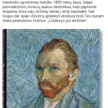
menininko gyvenimas nutrūko 1890 metų liepą. Išėjęs
pasivaikščioti į kviečių laukus dailininkas, kaip paprastai
teigiama, šovė sau į krūtinę, tačiau į širdį nepataikė. Van
Gogas dar spėjo išvysti jį aplankyti atvykusį brolį Teo, kuriam
ištarė paskutinius žodžius: „Liūdesys yra amžinas“.