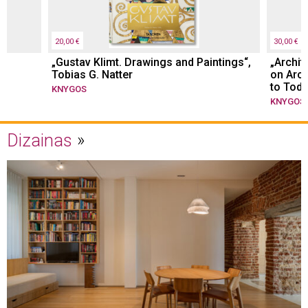
20,00 €
30,00 €
„Gustav Klimt. Drawings and Paintings“,
„Archit
Tobias G. Natter
on Arch
to Toda
KNYGOS
KNYGOS
Dizainas