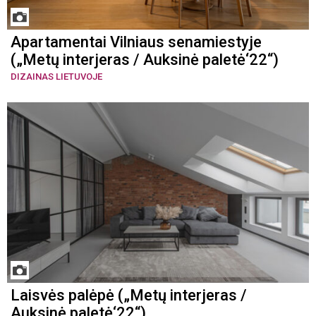
Apartamentai Vilniaus senamiestyje
(„Metų interjeras / Auksinė paletė‘22“)
DIZAINAS LIETUVOJE
Laisvės palėpė („Metų interjeras /
Auksinė paletė‘22“)