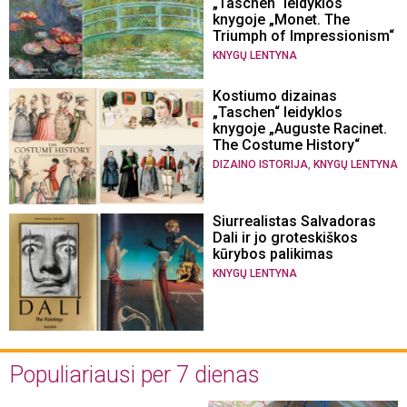
„Taschen“ leidyklos
knygoje „Monet. The
Triumph of Impressionism“
KNYGŲ LENTYNA
Kostiumo dizainas
„Taschen“ leidyklos
knygoje „Auguste Racinet.
The Costume History“
,
DIZAINO ISTORIJA
KNYGŲ LENTYNA
Siurrealistas Salvadoras
Dali ir jo groteskiškos
kūrybos palikimas
KNYGŲ LENTYNA
Populiariausi per 7 dienas