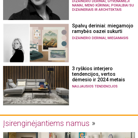
,
DIZAINERIO DERINIAI
GYVENAMIEJI
,
,
NAMAI
MENO KŪRINIAI
POKALBIAI SU
DIZAINERIAIS IR ARCHITEKTAIS
Spalvų deriniai: miegamojo
ramybės oazei sukurti
,
DIZAINERIO DERINIAI
MIEGAMASIS
3 ryškios interjero
tendencijos, vertos
dėmesio ir 2024 metais
NAUJAUSIOS TENDENCIJOS
Įsirenginėjantiems namus