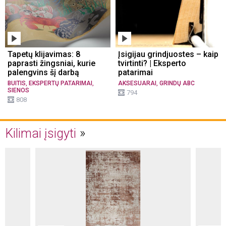
Tapetų klijavimas: 8
Įsigijau grindjuostes – kaip
paprasti žingsniai, kurie
tvirtinti? | Eksperto
palengvins šį darbą
patarimai
,
,
,
BUITIS
EKSPERTŲ PATARIMAI
AKSESUARAI
GRINDŲ ABC
SIENOS
794
808
Kilimai įsigyti