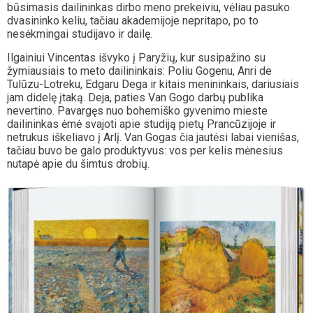
būsimasis dailininkas dirbo meno prekeiviu, vėliau pasuko
dvasininko keliu, tačiau akademijoje nepritapo, po to
nesėkmingai studijavo ir dailę.
Ilgainiui Vincentas išvyko į Paryžių, kur susipažino su
žymiausiais to meto dailininkais: Poliu Gogenu, Anri de
Tulūzu-Lotreku, Edgaru Dega ir kitais menininkais, dariusiais
jam didelę įtaką. Deja, paties Van Gogo darbų publika
nevertino. Pavargęs nuo bohemiško gyvenimo mieste
dailininkas ėmė svajoti apie studiją pietų Prancūzijoje ir
netrukus iškeliavo į Arlį. Van Gogas čia jautėsi labai vienišas,
tačiau buvo be galo produktyvus: vos per kelis mėnesius
nutapė apie du šimtus drobių.