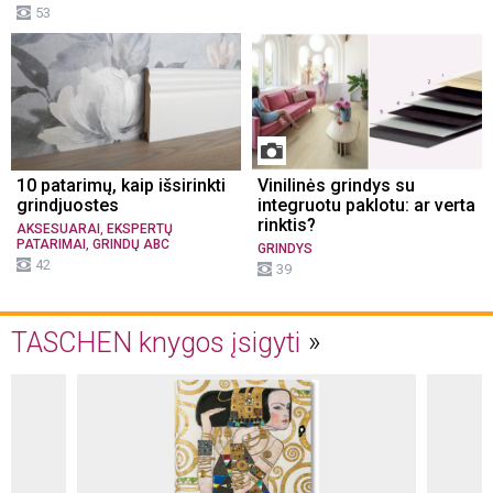
53
10 patarimų, kaip išsirinkti
Vinilinės grindys su
grindjuostes
integruotu paklotu: ar verta
rinktis?
,
AKSESUARAI
EKSPERTŲ
,
PATARIMAI
GRINDŲ ABC
GRINDYS
42
39
TASCHEN knygos įsigyti