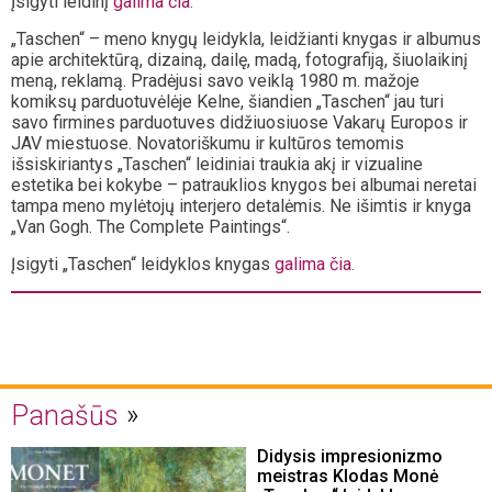
Įsigyti leidinį
galima čia.
„Taschen“ – meno knygų leidykla, leidžianti knygas ir albumus
apie architektūrą, dizainą, dailę, madą, fotografiją, šiuolaikinį
meną, reklamą. Pradėjusi savo veiklą 1980 m. mažoje
komiksų parduotuvėlėje Kelne, šiandien „Taschen“ jau turi
savo firmines parduotuves didžiuosiuose Vakarų Europos ir
JAV miestuose. Novatoriškumu ir kultūros temomis
išsiskiriantys „Taschen“ leidiniai traukia akį ir vizualine
estetika bei kokybe – patrauklios knygos bei albumai neretai
tampa meno mylėtojų interjero detalėmis. Ne išimtis ir knyga
„Van Gogh. The Complete Paintings“.
Įsigyti „Taschen“ leidyklos knygas
galima čia.
Panašūs
Didysis impresionizmo
meistras Klodas Monė