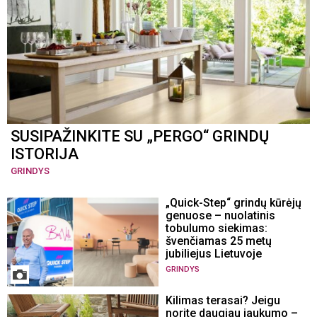
SUSIPAŽINKITE SU „PERGO“ GRINDŲ
ISTORIJA
GRINDYS
„Quick-Step“ grindų kūrėjų
genuose – nuolatinis
tobulumo siekimas:
švenčiamas 25 metų
jubiliejus Lietuvoje
GRINDYS
Kilimas terasai? Jeigu
norite daugiau jaukumo –