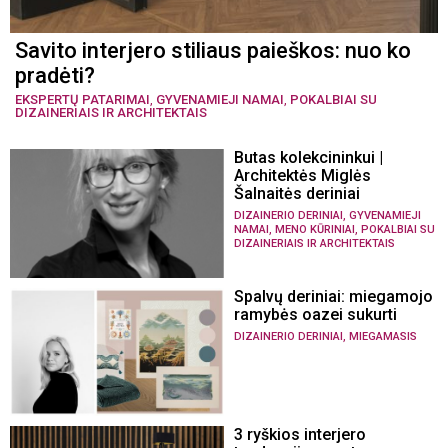
Savito interjero stiliaus paieškos: nuo ko
pradėti?
EKSPERTŲ PATARIMAI
,
GYVENAMIEJI NAMAI
,
POKALBIAI SU
DIZAINERIAIS IR ARCHITEKTAIS
Butas kolekcininkui |
Architektės Miglės
Šalnaitės deriniai
,
DIZAINERIO DERINIAI
GYVENAMIEJI
,
,
NAMAI
MENO KŪRINIAI
POKALBIAI SU
DIZAINERIAIS IR ARCHITEKTAIS
Spalvų deriniai: miegamojo
ramybės oazei sukurti
,
DIZAINERIO DERINIAI
MIEGAMASIS
3 ryškios interjero