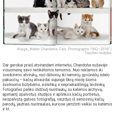
Knyga „Walter Chandoha. Cats. Photographs 1942–2018“ |
Taschen leidykla
Dar gerokai prieš atsirandant internetui, Chandoha sužavėjo
visuomenę savo netikėtomis temomis. Nuo reklamos iki
sveikinimo atvirukų, nuo dėlionių iki naminių gyvūnėlių ėdalo
pakuočių – kačių atvaizdai sujungė tikrą meilę šioms
švelnioms būtybėms, estetiką ir nepriekaištingą techniką.
Fotografas paliko didžiulį nuotraukų su katėmis archyvą,
apimantį spalvotus studijos ir aplinkos kačių portretus,
nespalvotą gatvės fotografiją, vaizdus iš senovinių kačių
parodų, jautrias nuotraukas, kuriose įamžinti vaikai su katėmis
ir kt.