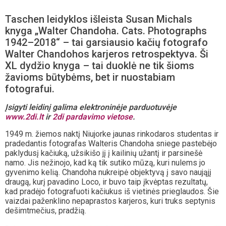
Taschen leidyklos išleista Susan Michals
knyga „Walter Chandoha. Cats. Photographs
1942–2018“ – tai garsiausio kačių fotografo
Walter Chandohos karjeros retrospektyva. Ši
XL dydžio knyga – tai duoklė ne tik šioms
žavioms būtybėms, bet ir nuostabiam
fotografui.
Įsigyti leidinį galima elektroninėje parduotuvėje
www.2di.lt
ir
2di pardavimo vietose
.
1949 m. žiemos naktį Niujorke jaunas rinkodaros studentas ir
pradedantis fotografas Walteris Chandoha sniege pastebėjo
paklydusį kačiuką, užsikišo jį į kailinių užantį ir parsinešė
namo. Jis nežinojo, kad ką tik sutiko mūzą, kuri nulems jo
gyvenimo kelią. Chandoha nukreipė objektyvą į savo naująjį
draugą, kurį pavadino Loco, ir buvo taip įkvėptas rezultatų,
kad pradėjo fotografuoti kačiukus iš vietinės prieglaudos. Šie
vaizdai paženklino nepaprastos karjeros, kuri truks septynis
dešimtmečius, pradžią.