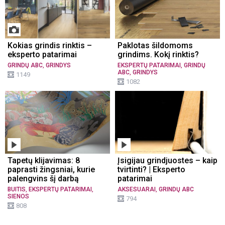
Kokias grindis rinktis –
Paklotas šildomoms
eksperto patarimai
grindims. Kokį rinktis?
,
,
GRINDŲ ABC
GRINDYS
EKSPERTŲ PATARIMAI
GRINDŲ
,
ABC
GRINDYS
1149
1082
Tapetų klijavimas: 8
Įsigijau grindjuostes – kaip
paprasti žingsniai, kurie
tvirtinti? | Eksperto
palengvins šį darbą
patarimai
,
,
,
BUITIS
EKSPERTŲ PATARIMAI
AKSESUARAI
GRINDŲ ABC
SIENOS
794
808