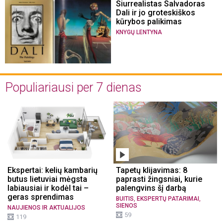
Siurrealistas Salvadoras
Dali ir jo groteskiškos
kūrybos palikimas
KNYGŲ LENTYNA
Populiariausi per 7 dienas
Ekspertai: kelių kambarių
Tapetų klijavimas: 8
butus lietuviai mėgsta
paprasti žingsniai, kurie
labiausiai ir kodėl tai –
palengvins šį darbą
geras sprendimas
,
,
BUITIS
EKSPERTŲ PATARIMAI
SIENOS
NAUJIENOS IR AKTUALIJOS
59
119