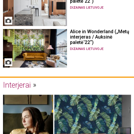
paletė‘22“)
DIZAINAS LIETUVOJE
Alice in Wonderland („Metų
interjeras / Auksinė
paletė‘22“)
DIZAINAS LIETUVOJE
Interjerai