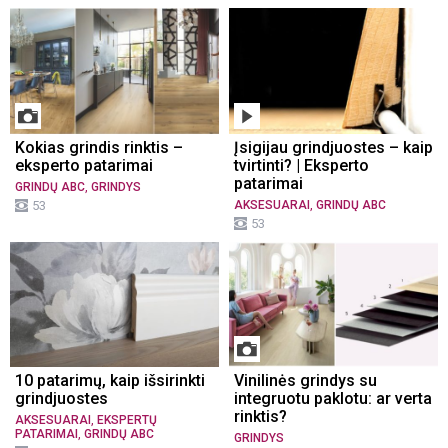
Kokias grindis rinktis –
Įsigijau grindjuostes – kaip
eksperto patarimai
tvirtinti? | Eksperto
patarimai
,
GRINDŲ ABC
GRINDYS
,
53
AKSESUARAI
GRINDŲ ABC
53
10 patarimų, kaip išsirinkti
Vinilinės grindys su
grindjuostes
integruotu paklotu: ar verta
rinktis?
,
AKSESUARAI
EKSPERTŲ
,
PATARIMAI
GRINDŲ ABC
GRINDYS