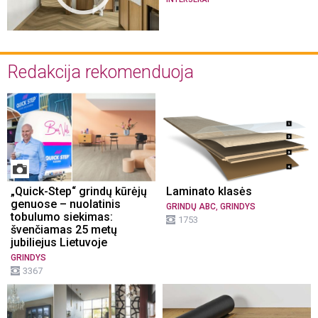
Redakcija rekomenduoja
„Quick-Step“ grindų kūrėjų
Laminato klasės
genuose – nuolatinis
,
GRINDŲ ABC
GRINDYS
tobulumo siekimas:
1753
švenčiamas 25 metų
jubiliejus Lietuvoje
GRINDYS
3367