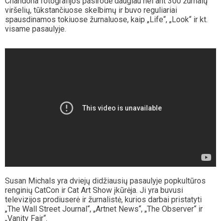
Chandoha fotografijos pasirodė daugiau nei ant 300 žurnalų
viršelių, tūkstančiuose skelbimų ir buvo reguliariai
spausdinamos tokiuose žurnaluose, kaip „Life“, „Look“ ir kt.
visame pasaulyje.
Autorius
Susan Michals yra dviejų didžiausių pasaulyje popkultūros
renginių CatCon ir Cat Art Show įkūrėja. Ji yra buvusi
televizijos prodiuserė ir žurnalistė, kurios darbai pristatyti
„The Wall Street Journal“, „Artnet News“, „The Observer“ ir
„Vanity Fair“.