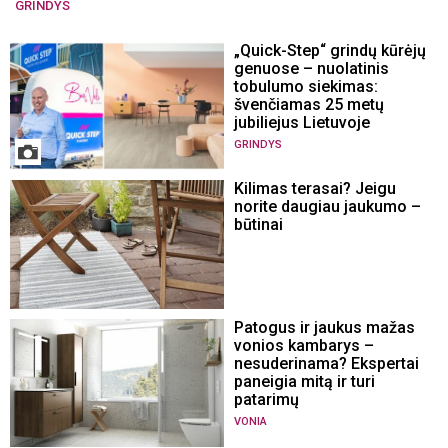
GRINDYS
„Quick-Step“ grindų kūrėjų
genuose – nuolatinis
tobulumo siekimas:
švenčiamas 25 metų
jubiliejus Lietuvoje
GRINDYS
Kilimas terasai? Jeigu
norite daugiau jaukumo –
būtinai
Patogus ir jaukus mažas
vonios kambarys –
nesuderinama? Ekspertai
paneigia mitą ir turi
patarimų
VONIA