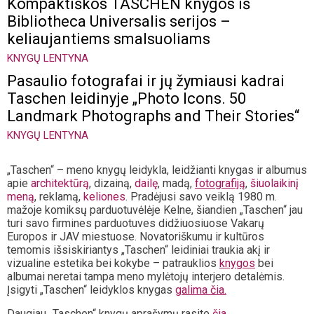
Kompaktiškos TASCHEN knygos iš
Bibliotheca Universalis serijos –
keliaujantiems smalsuoliams
KNYGŲ LENTYNA
Pasaulio fotografai ir jų žymiausi kadrai
Taschen leidinyje „Photo Icons. 50
Landmark Photographs and Their Stories“
KNYGŲ LENTYNA
„
Taschen“ – meno knygų leidykla, leidžianti knygas ir albumus
apie
architektūrą
, dizainą,
dailę
, madą,
fotografiją
,
šiuolaikinį
meną
, reklamą,
keliones
. Pradėjusi savo veiklą 1980 m.
mažoje komiksų parduotuvėlėje Kelne, šiandien „Taschen“ jau
turi savo firmines parduotuves didžiuosiuose Vakarų
Europos ir JAV miestuose. Novatoriškumu ir kultūros
temomis išsiskiriantys „Taschen“ leidiniai traukia akį ir
vizualine estetika bei kokybe – patrauklios
knygos
bei
albumai neretai tampa meno mylėtojų interjero detalėmis.
Įsigyti „Taschen“ leidyklos knygas
galima čia.
Daugiau „Taschen“ knygų aprašymų rasite
čia
.