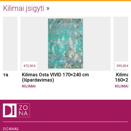
Kilimai įsigyti
472,00 €
399,00 €
erra
Kilimas Osta VIVID 170×240 cm
.Kilima
(Išpardavimas)
160×23
KILIMAI
KILIMAI
DIZAINAS