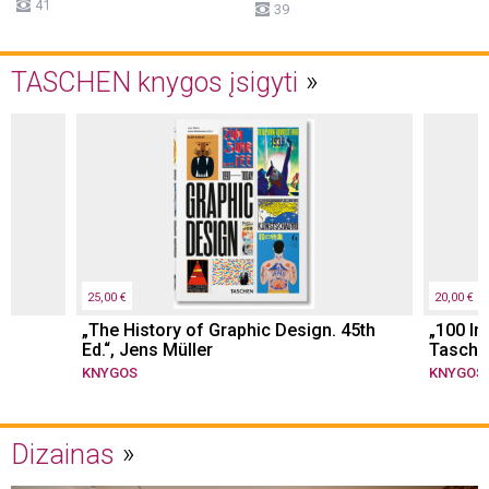
41
39
TASCHEN knygos įsigyti
25,00 €
20,00 €
„The History of Graphic Design. 45th
„100 In
Ed.“, Jens Müller
Tasche
KNYGOS
KNYGOS
Dizainas