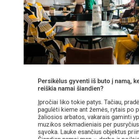
Persikėlus gyventi iš buto į namą, kei
reiškia namai šiandien?
Įpročiai liko tokie patys. Tačiau, pra
pagulėti kieme ant žemės, rytais po pu
žaliosios arbatos, vakarais gaminti yp
muzikos sekmadieniais per pusryčius
sąvoka. Lauke esančius objektus priim