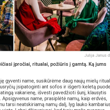
Julija Janus d
čiasi įpročiai, ritualai, požiūris į gamtą. Ką jums
dėję gyventi name, susikūrėme daug naujų mielų ritual
sryčių įsipatoginti ant sofos ir išgerti keletą puode
atingą vakarienę, išvesti pavedžioti šunį, klausytis
. Apsigyvenus name, prasiplėtė namų, kaip erdvės,
u tarsi neatskiriamą namų dalį, lyg lauko kambarius