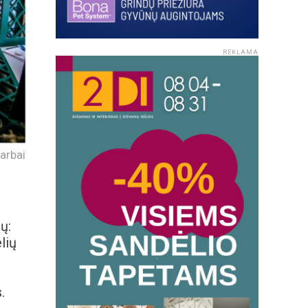
REKLAMA
arbai
ų:
lių
.