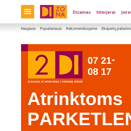
Dizainas
Interjerai
Įsir
Naujausi
Populiariausi
Rekomenduojame
Ekspertų patarim