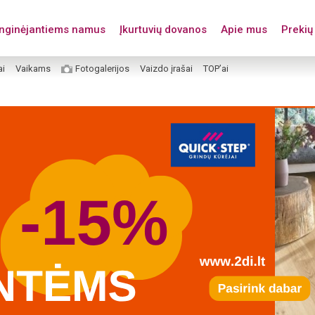
enginėjantiems namus
Įkurtuvių dovanos
Apie mus
Prekių 
ai
Vaikams
Fotogalerijos
Vaizdo įrašai
TOP’ai