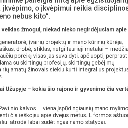
nininkė paneigia mitą apie egzistuojant
 įkvėpimo, o įkvėpimui reikia disciplinos
ieno nebus kito“.
es veiklas žmogui, niekad nieko negirdėjusiam apie
generatorė, įvairių projektų ir meno kūrinių kūrėja,
aškas, drobė, stiklas, netgi taurieji metalai – medži
učiu poreikį visas jas suvaldyti, apčiuopti, perprasti
dama su skirtingų profesijų, skirtingų gebėjimų
ų amatų žinovais siekiu kurti integralius projektus
s.
i Užupyje – kokia šio rajono ir gyvenimo čia vert
 Pavilnio kalvos – viena įspūdingiausių mano mylim
enti čia ieškojau apie dvejus metus. L formos aštuo
eliui atrodė labai sudėtingas namo statybai.