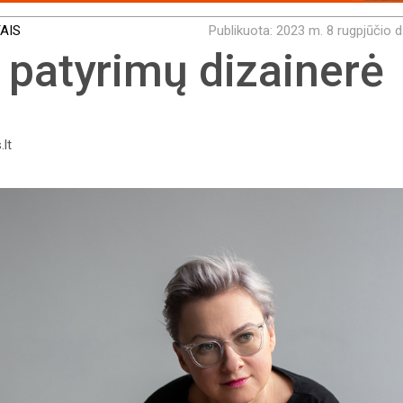
TAIS
Publikuota: 2023 m. 8 rugpjūčio d
u patyrimų dizainerė
.lt