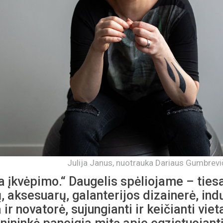
Julija Janus, nuotrauka Dariaus Gumbrevi
a įkvėpimo.“ Daugelis spėliojame – tiesa
 aksesuarų, galanterijos dizainerė, ind
ir novatorė, sujungianti ir keičianti vieta