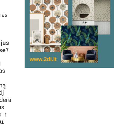
nas
 jus
se?
i
as
mą
dį
 dera
as
 ir
u.