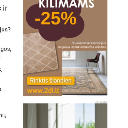
į
 ir
 jus?
agos,
.
,
ė
REKLAMA
o
nių