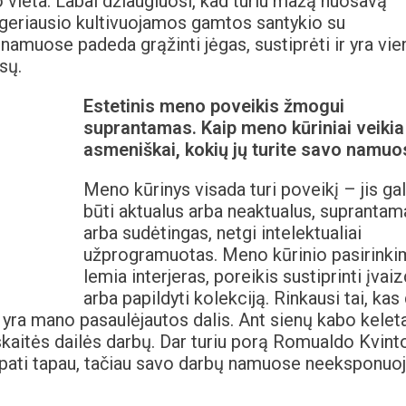
 vieta. Labai džiaugiuosi, kad turiu mažą nuosavą
u geriausio kultivuojamos gamtos santykio su
 namuose padeda grąžinti jėgas, sustiprėti ir yra vie
sų.
Estetinis meno poveikis žmogui
suprantamas. Kaip meno kūriniai veikia
asmeniškai, kokių jų turite savo namuo
Meno kūrinys visada turi poveikį – jis gal
būti aktualus arba neaktualus, suprantam
arba sudėtingas, netgi intelektualiai
užprogramuotas. Meno kūrinio pasirinki
lemia interjeras, poreikis sustiprinti įvaiz
arba papildyti kolekciją. Rinkausi tai, kas
 yra mano pasaulėjautos dalis. Ant sienų kabo kelet
skaitės dailės darbų. Dar turiu porą Romualdo Kvinto
š pati tapau, tačiau savo darbų namuose neeksponuoj