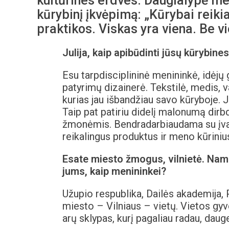
kultūrines erdves. Daugialypė me
kūrybinį įkvėpimą: „Kūrybai reikia
praktikos. Viskas yra viena. Be v
Julija, kaip apibūdinti jūsų kūrybin
Esu tarpdisciplininė menininkė, idėjų 
patyrimų dizainerė. Tekstilė, medis, v
kurias jau išbandžiau savo kūryboje. Ja
Taip pat patiriu didelį malonumą dirb
žmonėmis. Bendradarbiaudama su įvairi
reikalingus produktus ir meno kūriniu
Esate miesto žmogus, vilnietė. Nama
jums, kaip menininkei?
Užupio respublika, Dailės akademija,
miesto – Vilniaus – vietų. Vietos gyv
arų sklypas, kurį pagaliau radau, daug