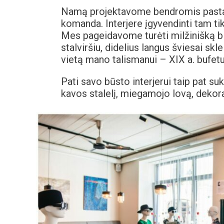
Namą projektavome bendromis pastang
komanda. Interjere įgyvendinti tam ti
Mes pageidavome turėti milžinišką bib
stalviršiu, didelius langus šviesai skl
vietą mano talismanui – XIX a. bufetu
Pati savo būsto interjerui taip pat suk
kavos stalelį, miegamojo lovą, dekorat