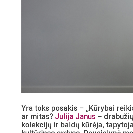
Yra toks posakis – „Kūrybai reiki
ar mitas?
Julija Janus
– drabužių,
kolekcijų ir baldų kūrėja, tapytoja 