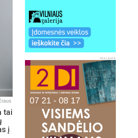
REKLAMA
čiaus
 tai
ų
s į