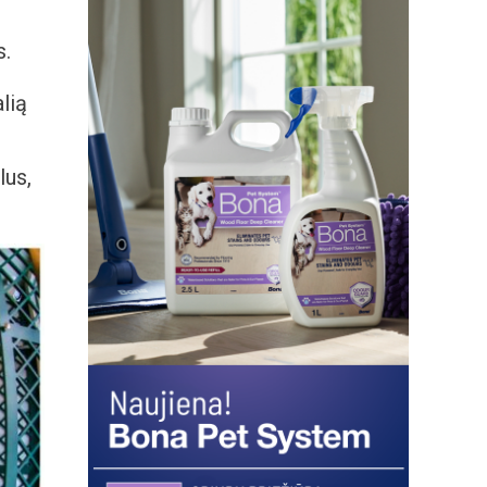
s.
alią
lus,