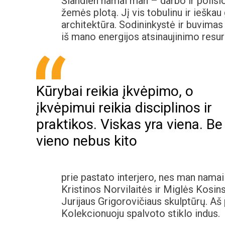
Šiandien namai man – darbo ir poilsio
žemės plotą. Jį vis tobulinu ir ieška
architektūra. Sodininkystė ir buvimas
iš mano energijos atsinaujinimo resur
Kūrybai reikia įkvėpimo, o
įkvėpimui reikia disciplinos ir
praktikos. Viskas yra viena. Be
vieno nebus kito
prie pastato interjero, nes man namai
Kristinos Norvilaitės ir Miglės Kosin
Jurijaus Grigorovičiaus skulptūrų. A
Kolekcionuoju spalvoto stiklo indus.