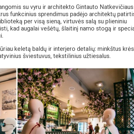
omis su vyru ir architekto Gintauto Natkevičiaus
krus funkcinius sprendimus padėjo architektų patirti
lioteką per visą sieną, virtuvės salą su plieniniu
eisti, kad augalai vešėtų, šlaitinį namo stogą ir speci
i.
ūriau keletą baldų ir interjero detalių: minkštus krės
yvinius šviestuvus, tekstilinius užtiesalus.