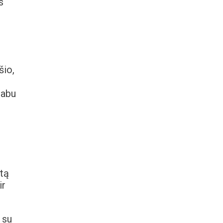
s
šio,
 abu
mtą
ir
 su