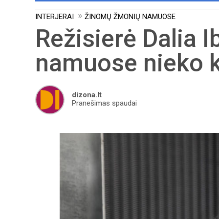
INTERJERAI
ŽINOMŲ ŽMONIŲ NAMUOSE
Režisierė Dalia I
namuose nieko k
dizona.lt
Pranešimas spaudai