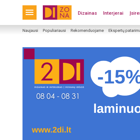
Dizainas
Interjerai
Įsir
Naujausi
Populiariausi
Rekomenduojame
Ekspertų patarim