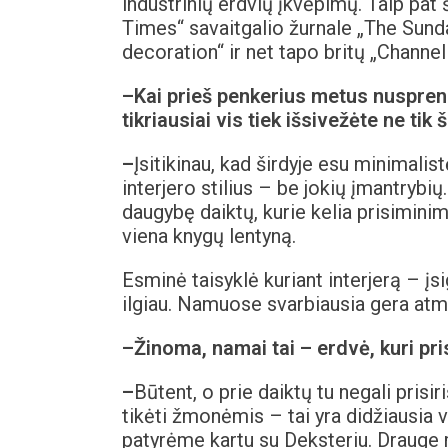
industrinių erdvių įkvėpimų. Taip pat
Times“ savaitgalio žurnale „The Sunda
decoration“ ir net tapo britų „Channel 
–
Kai prie
š penkerius metus nusprend
tikriausiai vis tiek išsivežėte ne tik 
–
Įsitikinau, kad širdyje esu minimalis
interjero stilius – be jokių įmantrybi
daugybę daiktų, kurie kelia prisiminim
viena knygų lentyną.
Esminė taisyklė kuriant interjerą – įs
ilgiau. Namuose svarbiausia gera atm
–
Žinoma, namai tai – erdvė, kuri pr
–
Būtent, o prie daiktų tu negali prisiriš
tikėti žmonėmis – tai yra didžiausia v
patyrėme kartu su Deksteriu. Drauge 