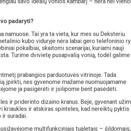
sirengiau savo idealų vonios kambarį – nėra nei vieno
uvo padaryti?
a namuose. Tai yra ta vieta, kur mes su Deksteriu
etalinio kubo viduryje nėra labai gero telefoninio ry
ybiniai pokalbiai, skaitomi scenarijai, kuriami nauji
nyksta. Turime dvivietę pusapvalią vonią, todėl galime
mtmetį prabangios parduotuvės vitrinoje. Tada
kią įpirkti, nes gyvenome mažame nuomuojamame
jome ja pasigėrėti ir įsilipome bent pasėdėti.
kles ir priderinto dizaino kranus. Beje, gyvenant uži
kriaukles ir atskiras spinteles, kad nereiktų pyktis 
 ir suradai.
susižavėjome multifunkciniais tualetais – šildomais,