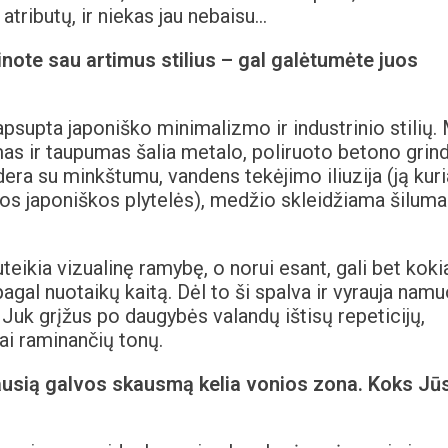
tributų, ir niekas jau nebaisu…
inote sau artimus stilius – gal galėtumėte juos
 apsupta japoniško minimalizmo ir industrinio stilių.
as ir taupumas šalia metalo, poliruoto betono grind
 su minkštumu, vandens tekėjimo iliuzija (ją kuri
os japoniškos plytelės), medžio skleidžiama šiluma 
suteikia vizualinę ramybę, o norui esant, gali bet koki
pagal nuotaikų kaitą. Dėl to ši spalva ir vyrauja nam
Juk grįžus po daugybės valandų ištisų repeticijų,
tai raminančių tonų.
ausią galvos skausmą kelia vonios zona. Koks Jū