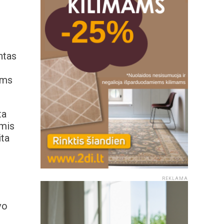
ntas
oms
ta
ėmis
ita
REKLAMA
vo