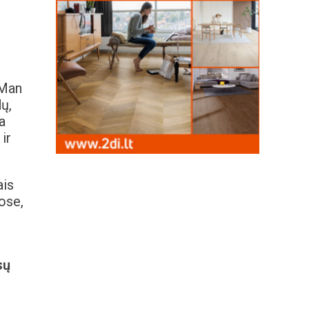
 Man
ų,
a
ir
ais
uose,
sų