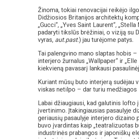
Žinoma, tokiai renovacijai reikėjo il
Didžiosios Britanijos architektų ko
„Gucci“, „Yves Saint Laurent“, „Stell
padaryti tikslūs brėžiniai, o viziją su
vyras,
aut.past
.) jau turėjome patys.
Tai palengvino mano slaptas hobis – 
interjero žurnalus „Wallpaper“ ir „Ell
kiekvieną pavasarį lankausi pasaulinė
Kuriant mūsų buto interjerą sudėjau vi
viskas netilpo – dar turiu medžiagos
Labai džiaugiausi, kad galutinis lofto
įvertinimo. Įtakingiausias pasaulyje d
geriausių pasaulyje interjero dizaino 
buvo įvardintas kaip „teatralizuotas 
industrinės prabangos ir japoniškų el