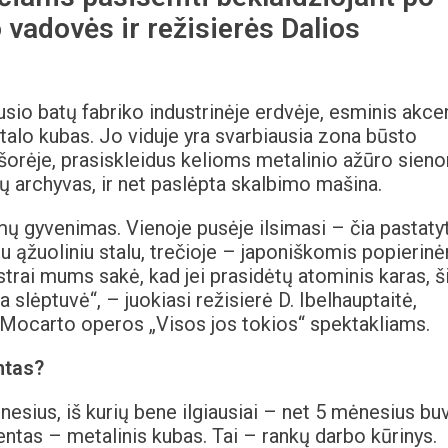
vadovės ir režisierės Dalios
vusio batų fabriko industrinėje erdvėje, esminis akce
alo kubas. Jo viduje yra svarbiausia zona būsto
šorėje, prasiskleidus kelioms metalinio ažūro sien
ijų archyvas, ir net paslėpta skalbimo mašina.
mų gyvenimas. Vienoje pusėje ilsimasi – čia pastaty
gu ąžuoliniu stalu, trečioje – japoniškomis popierin
trai mums sakė, kad jei prasidėtų atominis karas, š
slėptuvė“, – juokiasi režisierė D. Ibelhauptaitė,
. Mocarto operos „Visos jos tokios“ spektakliams.
ntas?
esius, iš kurių bene ilgiausiai – net 5 mėnesius bu
tas – metalinis kubas. Tai – rankų darbo kūrinys.