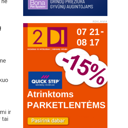
„The
REKLAMA
ų
 ne
 kuo
imi ir
 tai