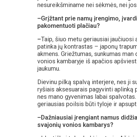
nesureikšminame nei sėkmės, nei jos a
–
Grįžtant prie namų įrengimo, įvard
pakomentuoti plačiau?
–
Taip, šiuo metu geriausiai jaučiuosi
patinka jų kontrastas – japonų trapum
akmens. Griežtumas, sunkumas man dera
vonios kambaryje iš apačios apšviest
jaukumu.
Dievinu pilką spalvą interjere, nes ji 
ryšiais aksesuarais pagyvinti aplinką 
nes mano gyvenimas labai spalvotas. 
geriausias poilsis būti tyloje ir apsup
–
Dažniausiai įrengiant namus didži
svajonių vonios kambarys?