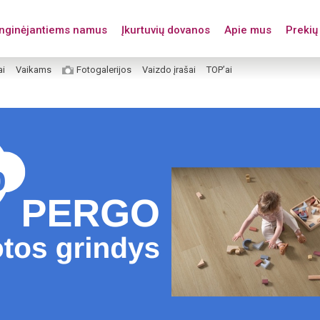
enginėjantiems namus
Įkurtuvių dovanos
Apie mus
Prekių 
ai
Vaikams
Fotogalerijos
Vaizdo įrašai
TOP’ai