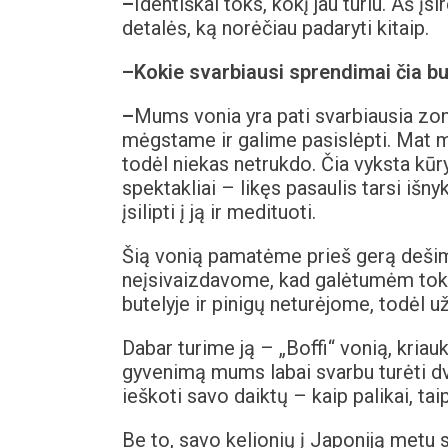
–
Identiškai toks, kokį jau turiu. Aš į
detalės, ką norėčiau padaryti kitaip.
–
Kokie svarbiausi sprendimai čia b
–
Mums vonia yra pati svarbiausia zon
mėgstame ir galime pasislėpti. Mat m
todėl niekas netrukdo. Čia vyksta kūr
spektakliai – likęs pasaulis tarsi iš
įsilipti į ją ir medituoti.
Šią vonią pamatėme prieš gerą deši
neįsivaizdavome, kad galėtumėm to
butelyje ir pinigų neturėjome, todėl užė
Dabar turime ją – „Boffi“ vonią, kriau
gyvenimą mums labai svarbu turėti dvi 
ieškoti savo daiktų – kaip palikai, taip
Be to, savo kelionių į Japoniją metu 