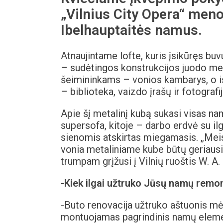
„
Vilnius
C
ity
O
pera“ meno 
Ibelhauptaitės namus.
Atnaujintame lofte, kuris įsikūręs bu
– sudėtingos konstrukcijos juodo met
šeimininkams – vonios kambarys, o i
– biblioteka, vaizdo įrašų ir fotograf
Apie šį metalinį kubą sukasi visas na
supersofa, kitoje – darbo erdvė su il
sienomis atskirtas miegamasis. „Meis
vonia metaliniame kube būtų geriausia 
trumpam grįžusi į Vilnių ruoštis W. A
-Kiek ilgai u
žtruko Jūsų namų remo
-Buto renovacija užtruko aštuonis mėn
montuojamas pagrindinis namų elemen