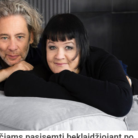
iams pasisemti beklaidžiojant po