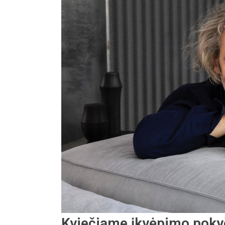
Kviečiame įkvėpimo pokyč