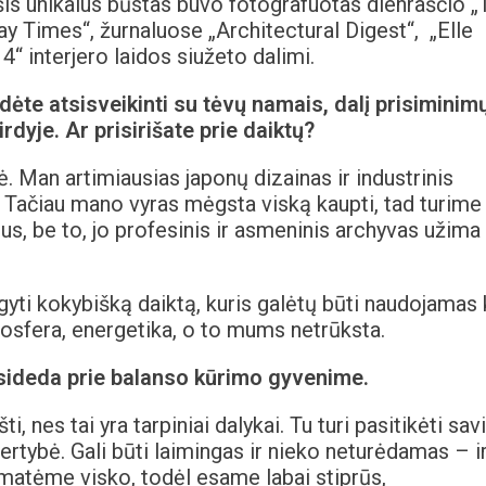
 šis unikalus būstas buvo fotografuotas dienraščio 
y Times“, žurnaluose „Architectural Digest“, „Elle
4“ interjero laidos siužeto dalimi.
ėte atsisveikinti su tėvų namais, dalį prisiminim
širdyje. Ar prisirišate prie daiktų?
tė. Man artimiausias japonų dizainas ir industrinis
ų. Tačiau mano vyras mėgsta viską kaupti, tad turime
us, be to, jo profesinis ir asmeninis archyvas užima
igyti kokybišką daiktą, kuris galėtų būti naudojamas
osfera, energetika, o to mums netrūksta.
isideda prie balanso kūrimo gyvenime.
ti, nes tai yra tarpiniai dalykai. Tu turi pasitikėti sav
ertybė. Gali būti laimingas ir nieko neturėdamas – ir
matėme visko, todėl esame labai stiprūs,