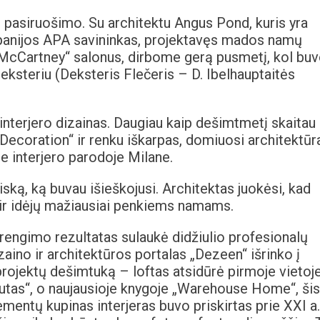
go pasiruošimo. Su architektu Angus Pond, kuris yra
mpanijos APA savininkas, projektavęs mados namų
a McCartney“ salonus, dirbome gerą pusmetį, kol bu
 Deksteriu (Deksteris Flečeris – D. Ibelhauptaitės
interjero dizainas. Daugiau kaip dešimtmetį skaitau
e Decoration“ ir renku iškarpas, domiuosi architektūra
je interjero parodoje Milane.
ską, ką buvau išieškojusi. Architektas juokėsi, kad
 ir idėjų mažiausiai penkiems namams.
 įrengimo rezultatas sulaukė didžiulio profesionalų
izaino ir architektūros portalas „Dezeen“ išrinko į
projektų dešimtuką – loftas atsidūrė pirmoje vietoje
butas“, o naujausioje knygoje „Warehouse Home“, šis
ementų kupinas interjeras buvo priskirtas prie XXI a.