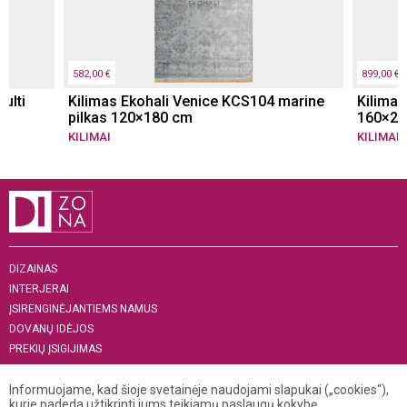
582,00 €
899,00 €
ulti
Kilimas Ekohali Venice KCS104 marine
Kilima
pilkas 120×180 cm
160×23
KILIMAI
KILIMAI
DIZAINAS
INTERJERAI
ĮSIRENGINĖJANTIEMS NAMUS
DOVANŲ IDĖJOS
PREKIŲ ĮSIGIJIMAS
APIE MUS
Informuojame, kad šioje svetainėje naudojami slapukai („cookies“),
„MENAS INTERJERUI 2019“
kurie padeda užtikrinti jums teikiamų paslaugų kokybę.