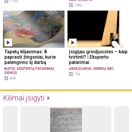
1149
1082
Tapetų klijavimas: 8
Įsigijau grindjuostes – kaip
paprasti žingsniai, kurie
tvirtinti? | Eksperto
palengvins šį darbą
patarimai
,
,
,
BUITIS
EKSPERTŲ PATARIMAI
AKSESUARAI
GRINDŲ ABC
SIENOS
794
808
Kilimai įsigyti