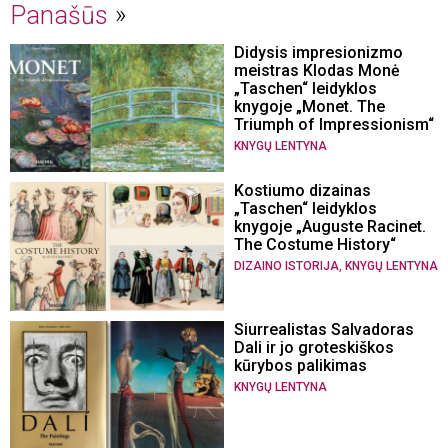
Panašūs
Didysis impresionizmo
meistras Klodas Monė
„Taschen“ leidyklos
knygoje „Monet. The
Triumph of Impressionism“
KNYGŲ LENTYNA
Kostiumo dizainas
„Taschen“ leidyklos
knygoje „Auguste Racinet.
The Costume History“
,
DIZAINO ISTORIJA
KNYGŲ LENTYNA
Siurrealistas Salvadoras
Dali ir jo groteskiškos
kūrybos palikimas
KNYGŲ LENTYNA