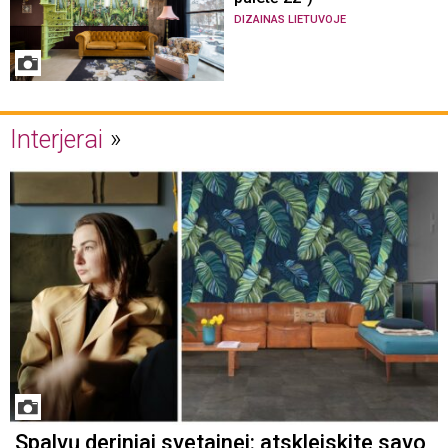
DIZAINAS LIETUVOJE
Interjerai
Spalvų deriniai svetainei: atskleiskite savo