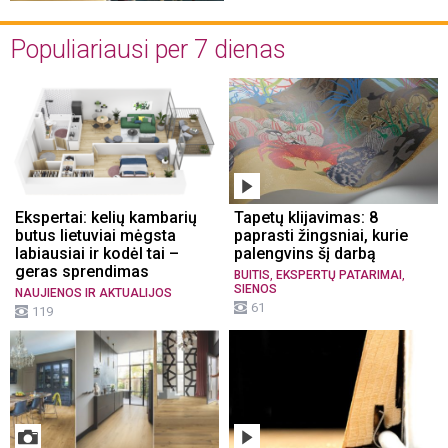
Populiariausi per 7 dienas
Ekspertai: kelių kambarių
Tapetų klijavimas: 8
butus lietuviai mėgsta
paprasti žingsniai, kurie
labiausiai ir kodėl tai –
palengvins šį darbą
geras sprendimas
,
,
BUITIS
EKSPERTŲ PATARIMAI
SIENOS
NAUJIENOS IR AKTUALIJOS
61
119