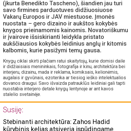
(įkurta Benedikto Tascheno), šiandien jau turi
savo firmines parduotuves didžiuosiuose
Vakarų Europos ir JAV miestuose. Įmonės
nuostata – gero dizaino ir aukštos kokybės
knygos prieinamomis kainomis. Novatoriškumu
ir įvairove išsiskirianti leidykla pristato
aukščiausios kokybės leidinius anglų ir kitomis
kalbomis, kurie pasižymi temų gausa.
Knygų ciklai skirti plačiam ratui skaitytojų, kurie domisi daile
ir didžiaisiais menininkais, fotografija ir kinu, architektūra bei
interjeru, dizainu, mada ir reklama, komiksais, kelionėmis,
augalais ir gyvūnais, ezoterika ar tiesiog ieško intelektualios
dovanos draugui. Savo išvaizda patrauklūs leidiniai gali tapti
nuostabia interjero detale knygų lentynoje ar ant kavos
stalelio svetainėje.
Susiję:
Stebinanti architektūra: Zahos Hadid
kūrybinis kelias atsiveria įspūdingame