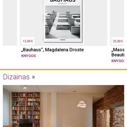
15,00 €
25,00 €
„Bauhaus“, Magdalena Droste
„Massim
Beautifu
KNYGOS
KNYGOS
Dizainas