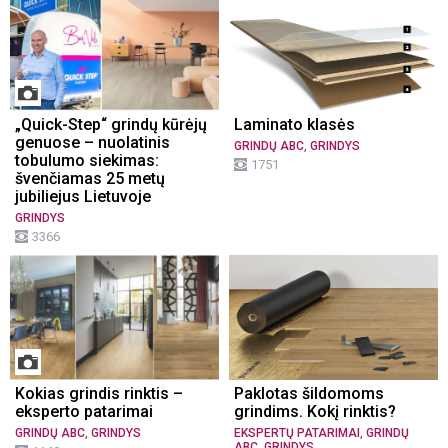
„Quick-Step“ grindų kūrėjų
Laminato klasės
genuose – nuolatinis
,
GRINDŲ ABC
GRINDYS
tobulumo siekimas:
1751
švenčiamas 25 metų
jubiliejus Lietuvoje
GRINDYS
3366
Kokias grindis rinktis –
Paklotas šildomoms
eksperto patarimai
grindims. Kokį rinktis?
,
,
GRINDŲ ABC
GRINDYS
EKSPERTŲ PATARIMAI
GRINDŲ
,
ABC
GRINDYS