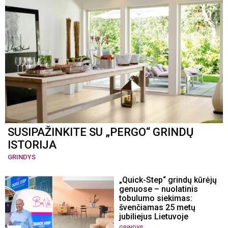
SUSIPAŽINKITE SU „PERGO“ GRINDŲ
ISTORIJA
GRINDYS
„Quick-Step“ grindų kūrėjų
genuose – nuolatinis
tobulumo siekimas:
švenčiamas 25 metų
jubiliejus Lietuvoje
GRINDYS