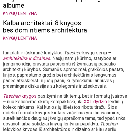
albume
KNYGŲ LENTYNA
Kalba architektai: 8 knygos
besidomintiems architektūra
KNYGŲ LENTYNA
Itin plati ir išskirtinė leidyklos
Taschen
knygų serija –
architektūra ir dizainas
.
Naujų namų kūrimo, statybos ar
įrengimo idėjų pravartu pasisemti iš žymiausių pasaulio
architektų kūrybos. Sumanūs sprendimai, grakščios pastatų
linijos, paprastumo grožis bei architektūrinis lengvumas
padės atsiskleisti ir jūsų pačių kūrybiškumui ar nuves į
prasmingas diskusijas su kolegomis ir užsakovais.
Taschen
knygos
pasižymi ne tik temų, bet ir formatų įvairove
– nuo kelionėms skirtų kompaktiškų iki
XXL dydžio
leidinių
kolekcininkams. Kai kurios jų išleistos ribotu tiražu. Šios
didelio formato knygos kietais viršeliais yra itin išsamios,
suteikiančios daugiau įžvalgų aprašoma tema, tad ypač tinka
dovanoti arba solidžiai knygų lentynai papildyti.
Taschen
leidyklos knygas iš architektūros ir dizaino ar kitų serijų