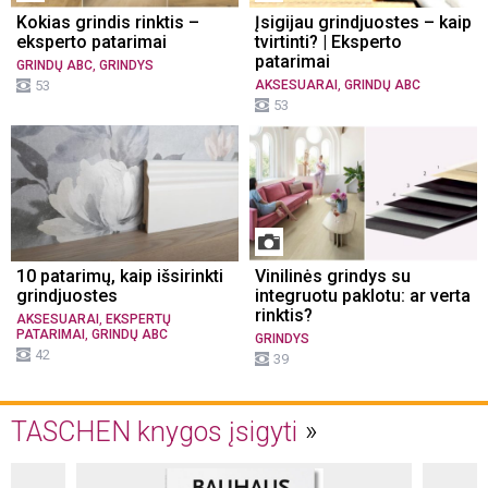
Kokias grindis rinktis –
Įsigijau grindjuostes – kaip
eksperto patarimai
tvirtinti? | Eksperto
patarimai
,
GRINDŲ ABC
GRINDYS
,
53
AKSESUARAI
GRINDŲ ABC
53
10 patarimų, kaip išsirinkti
Vinilinės grindys su
grindjuostes
integruotu paklotu: ar verta
rinktis?
,
AKSESUARAI
EKSPERTŲ
,
PATARIMAI
GRINDŲ ABC
GRINDYS
42
39
TASCHEN knygos įsigyti