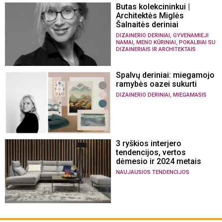
Butas kolekcininkui |
Architektės Miglės
Šalnaitės deriniai
,
DIZAINERIO DERINIAI
GYVENAMIEJI
,
,
NAMAI
MENO KŪRINIAI
POKALBIAI SU
DIZAINERIAIS IR ARCHITEKTAIS
Spalvų deriniai: miegamojo
ramybės oazei sukurti
,
DIZAINERIO DERINIAI
MIEGAMASIS
3 ryškios interjero
tendencijos, vertos
dėmesio ir 2024 metais
NAUJAUSIOS TENDENCIJOS